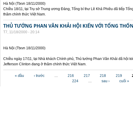
Hà Nội (Ttxvn 18/11/2000)
Chiều 18/11, tại Trụ sở Trung ương Đảng, Tổng bí thư Lê Khả Phiêu đã tiếp Tổn
thăm chính thức Việt Nam.
THỦ TƯỚNG PHAN VĂN KHẢI HỘI KIẾN VỚI TỔNG THỐ
T7, 11/18/2000 - 20:14
Hà Nội (Ttxvn 18/11/2000)
Chiều ngày 17/11, tại Nhà khách Chính phủ, Thủ tướng Phan Văn Khải đã hội ki
Jefferson Clinton đang ở thăm chính thức Việt Nam.
Các trang
« đầu
‹ trước
…
216
217
218
219
224
…
sau ›
cuối »