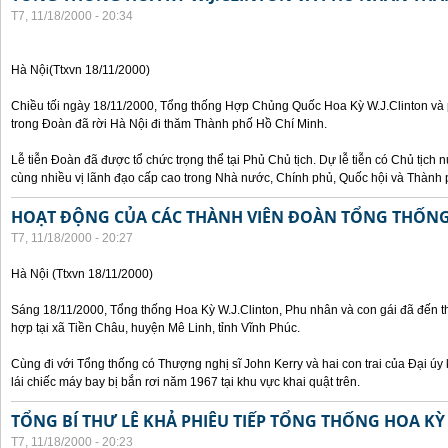
T7, 11/18/2000 - 20:34
Hà Nội(Ttxvn 18/11/2000)
Chiều tối ngày 18/11/2000, Tổng thống Hợp Chủng Quốc Hoa Kỳ W.J.Clinton và 
trong Đoàn đã rời Hà Nội đi thăm Thành phố Hồ Chí Minh.
Lễ tiễn Đoàn đã được tổ chức trọng thể tại Phủ Chủ tịch. Dự lễ tiễn có Chủ tịc
cùng nhiều vị lãnh đạo cấp cao trong Nhà nước, Chính phủ, Quốc hội và Thành 
HOẠT ĐỘNG CỦA CÁC THÀNH VIÊN ĐOÀN TỔNG THỐNG 
T7, 11/18/2000 - 20:27
Hà Nội (Ttxvn 18/11/2000)
Sáng 18/11/2000, Tổng thống Hoa Kỳ W.J.Clinton, Phu nhân và con gái đã đến t
hợp tại xã Tiền Châu, huyện Mê Linh, tỉnh Vĩnh Phúc.
Cùng đi với Tổng thống có Thượng nghị sĩ John Kerry và hai con trai của Đại ú
lái chiếc máy bay bị bắn rơi năm 1967 tại khu vực khai quật trên.
TỔNG BÍ THƯ LÊ KHẢ PHIÊU TIẾP TỔNG THỐNG HOA KỲ
T7, 11/18/2000 - 20:23