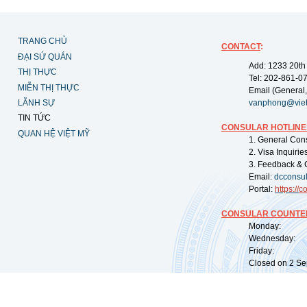
TRANG CHỦ
CONTACT
:
ĐẠI SỨ QUÁN
Add: 1233 20th
THỊ THỰC
Tel: 202-861-0
MIỄN THỊ THỰC
Email (General,
LÃNH SỰ
vanphong@vie
TIN TỨC
CONSULAR HOTLINE
QUAN HỆ VIỆT MỸ
1. General Con
2. Visa Inquiri
3. Feedback & 
Email:
dcconsu
Portal:
https://
co
CONSULAR COUNTER
Monday: 09:
Wednesday: 0
Friday: 09:
Closed on 2 Sep