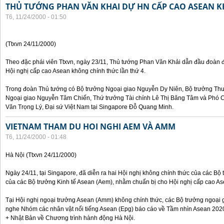
THỦ TƯỚNG PHAN VĂN KHAI DỰ HN CẤP CAO ASEAN 
T6, 11/24/2000 - 01:50
(Ttxvn 24/11/2000)
Theo đặc phái viên Ttxvn, ngày 23/11, Thủ tướng Phan Văn Khải dẫn đầu đoàn 
Hội nghị cấp cao Asean không chính thức lần thứ 4.
Trong đoàn Thủ tướng có Bộ trưởng Ngoại giao Nguyễn Dy Niên, Bộ trưởng Th
Ngoại giao Nguyễn Tâm Chiến, Thứ trưởng Tài chính Lê Thị Băng Tâm và Phó
Văn Trọng Lý, Đại sứ Việt Nam tại Singapore Đỗ Quang Minh.
VIETNAM THAM DU HOI NGHI AEM VÀ AMM
T6, 11/24/2000 - 01:48
Hà Nội (Ttxvn 24/11/2000)
Ngày 24/11, tại Singapore, đã diễn ra hai Hội nghị không chính thức của các B
của các Bộ trưởng Kinh tế Asean (Aem), nhằm chuẩn bị cho Hội nghị cấp cao Ase
Tại Hội nghị ngoại trưởng Asean (Amm) không chính thức, các Bộ trưởng ngoại 
nghe Nhóm các nhân vật nổi tiếng Asean (Epg) báo cáo về Tầm nhìn Asean 2020
+ Nhật Bản về Chương trình hành động Hà Nội.