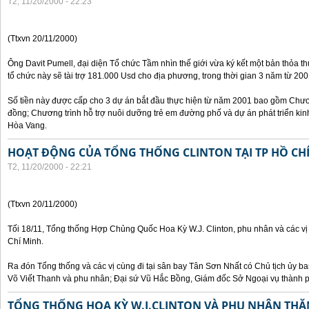
T2, 11/20/2000 - 22:23
(Ttxvn 20/11/2000)
Ông Davit Pumell, đại diện Tổ chức Tầm nhìn thế giới vừa ký kết một bản thỏa t
tổ chức này sẽ tài trợ 181.000 Usd cho địa phương, trong thời gian 3 năm từ 20
Số tiền này được cấp cho 3 dự án bắt đầu thực hiện từ năm 2001 bao gồm Chươn
đồng; Chương trình hỗ trợ nuôi dưỡng trẻ em đường phố và dự án phát triển kinh
Hòa Vang.
HOẠT ĐỘNG CỦA TỔNG THỐNG CLINTON TẠI TP HỒ CH
T2, 11/20/2000 - 22:21
(Ttxvn 20/11/2000)
Tối 18/11, Tổng thống Hợp Chủng Quốc Hoa Kỳ W.J. Clinton, phu nhân và các vị
Chí Minh.
Ra đón Tổng thống và các vị cùng đi tại sân bay Tân Sơn Nhất có Chủ tịch ủy 
Võ Viết Thanh và phu nhân; Đại sứ Vũ Hắc Bồng, Giám đốc Sở Ngoại vụ thành 
TỔNG THỐNG HOA KỲ W.J.CLINTON VÀ PHU NHÂN THĂ