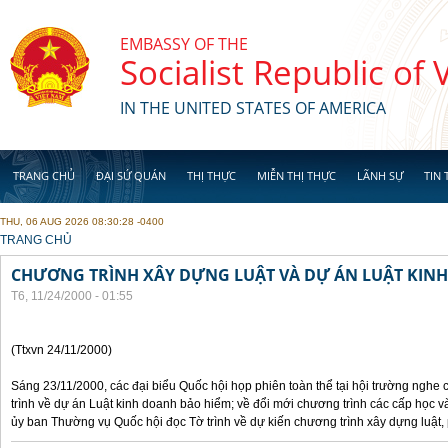
Skip to main content
EMBASSY OF THE
Socialist Republic of
IN THE UNITED STATES OF AMERICA
TRANG CHỦ
ĐẠI SỨ QUÁN
THỊ THỰC
MIỄN THỊ THỰC
LÃNH SỰ
TIN 
THU, 06 AUG 2026 08:30:28 -0400
YOU ARE HERE
TRANG CHỦ
CHƯƠNG TRÌNH XÂY DỰNG LUẬT VÀ DỰ ÁN LUẬT KIN
T6, 11/24/2000 - 01:55
(Ttxvn 24/11/2000)
Sáng 23/11/2000, các đại biểu Quốc hội họp phiên toàn thể tại hội trường nghe
trình về dự án Luật kinh doanh bảo hiểm; về đổi mới chương trình các cấp học v
ủy ban Thường vụ Quốc hội đọc Tờ trình về dự kiến chương trình xây dựng luật