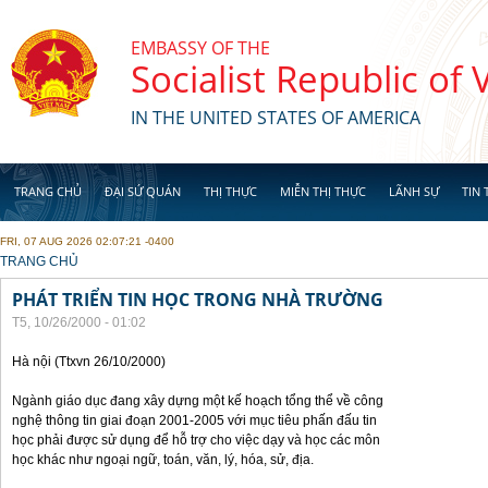
Skip to main content
EMBASSY OF THE
Socialist Republic of
IN THE UNITED STATES OF AMERICA
TRANG CHỦ
ĐẠI SỨ QUÁN
THỊ THỰC
MIỄN THỊ THỰC
LÃNH SỰ
TIN 
FRI, 07 AUG 2026 02:07:21 -0400
YOU ARE HERE
TRANG CHỦ
PHÁT TRIỂN TIN HỌC TRONG NHÀ TRƯỜNG
T5, 10/26/2000 - 01:02
Hà nội (Ttxvn 26/10/2000)
Ngành giáo dục đang xây dựng một kế hoạch tổng thể về công
nghệ thông tin giai đoạn 2001-2005 với mục tiêu phấn đấu tin
học phải được sử dụng để hỗ trợ cho việc dạy và học các môn
học khác như ngoại ngữ, toán, văn, lý, hóa, sử, địa.