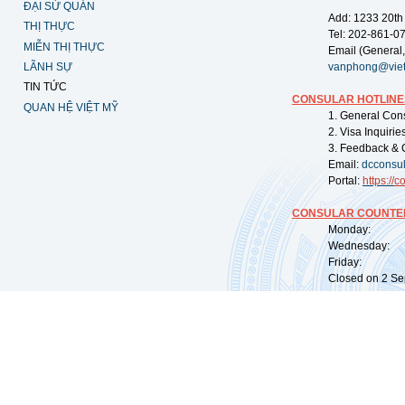
ĐẠI SỨ QUÁN
Add: 1233 20th
THỊ THỰC
Tel: 202-861-0
MIỄN THỊ THỰC
Email (General,
LÃNH SỰ
vanphong@vie
TIN TỨC
CONSULAR HOTLINE
QUAN HỆ VIỆT MỸ
1. General Con
2. Visa Inquiri
3. Feedback & 
Email:
dcconsu
Portal:
https://
co
CONSULAR COUNTER
Monday: 09:
Wednesday: 0
Friday: 09:
Closed on 2 Sep