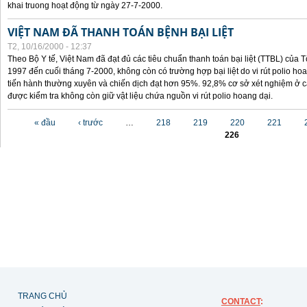
khai truong hoạt động từ ngày 27-7-2000.
VIỆT NAM ĐÃ THANH TOÁN BỆNH BẠI LIỆT
T2, 10/16/2000 - 12:37
Theo Bộ Y tế, Việt Nam đã đạt đủ các tiêu chuẩn thanh toán bại liệt (TTBL) của Tổ
1997 đến cuối tháng 7-2000, không còn có trường hợp bại liệt do vi rút polio h
tiến hành thường xuyên và chiến dịch đạt hơn 95%. 92,8% cơ sở xét nghiệm ở cá
được kiểm tra không còn giữ vật liệu chứa nguồn vi rút polio hoang dại.
Các trang
« đầu
‹ trước
…
218
219
220
221
226
TRANG CHỦ
CONTACT
: