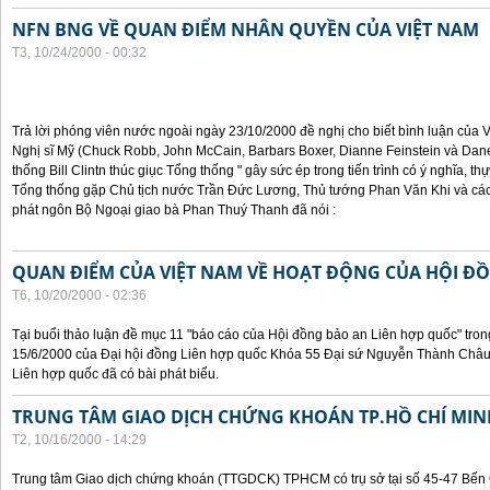
NFN BNG VỀ QUAN ĐIỂM NHÂN QUYỀN CỦA VIỆT NAM
T3, 10/24/2000 - 00:32
Trả lời phóng viên nước ngoài ngày 23/10/2000 đề nghị cho biết bình luận của
Nghị sĩ Mỹ (Chuck Robb, John McCain, Barbars Boxer, Dianne Feinstein và Dan
thống Bill Clintn thúc giục Tổng thống " gây sức ép trong tiến trình có ý nghĩa, t
Tổng thống gặp Chủ tịch nước Trần Đức Lương, Thủ tướng Phan Văn Khi và cá
phát ngôn Bộ Ngoại giao bà Phan Thuý Thanh đã nói :
QUAN ĐIỂM CỦA VIỆT NAM VỀ HOẠT ĐỘNG CỦA HỘI Đ
T6, 10/20/2000 - 02:36
Tại buổi thảo luận đề mục 11 "báo cáo của Hội đồng bảo an Liên hợp quốc" tron
15/6/2000 của Đại hội đồng Liên hợp quốc Khóa 55 Đại sứ Nguyễn Thành Châu, 
Liên hợp quốc đã có bài phát biểu.
TRUNG TÂM GIAO DỊCH CHỨNG KHOÁN TP.HỒ CHÍ MIN
T2, 10/16/2000 - 14:29
Trung tâm Giao dịch chứng khoán (TTGDCK) TPHCM có trụ sở tại số 45-47 Bến