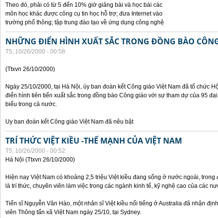
Theo đó, phải có từ 5 đến 10% giờ giảng bài và học bài các
môn học khác được công cụ tin học hỗ trợ; đưa Internet vào
trường phổ thông; tập trung đào tạo về ứng dụng công nghệ
NHỮNG ĐIỂN HÌNH XUẤT SẮC TRONG ĐỒNG BÀO CÔNG
T5, 10/26/2000 - 00:58
(Ttxvn 26/10/2000)
Ngày 25/10/2000, tại Hà Nội, ủy ban đoàn kết Công giáo Việt Nam đã tổ chức H
điển hình tiên tiến xuất sắc trong đồng bào Công giáo với sự tham dự của 95 đại b
biểu trong cả nước.
Uy ban đoàn kết Công giáo Việt Nam đã nêu bật
TRÍ THỨC VIỆT KIỀU -THẾ MẠNH CỦA VIỆT NAM
T5, 10/26/2000 - 00:52
Hà Nội (Ttxvn 26/10/2000)
Hiện nay Việt Nam có khoảng 2,5 triệu Việt kiều đang sống ở nước ngoài, trong đ
là trí thức, chuyên viên làm việc trong các ngành kinh tế, kỹ nghệ cao của các nướ
Tiến sĩ Nguyễn Văn Hào, một nhân sĩ Việt kiều nổi tiếng ở Australia đã nhận địn
viên Thông tấn xã Việt Nam ngày 25/10, tại Sydney.