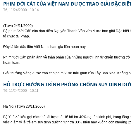
PHIM ĐỜI CÁT CỦA VIỆT NAM ĐƯỢC TRAO GIẢI ĐẶC BIỆT
T6, 11/24/2000 - 10:14
(Ttxvn 24/11/2000)
Bộ phim "đời Cát" của đạo diễn Nguyễn Thanh Vân vừa được trao giải Đặc biệt t
tổ chức tại Pháp.
Đây là lần đầu tiên Việt Nam tham gia liên hoan này.
Phim "đời Cát" phản ánh về thân phận của những người lính từ chiến trường trở
hoàn toàn.
Giải thưởng Vàng được trao cho phim Vượt thời gian của Tây Ban Nha. Không có
HỖ TRỢ CHƯƠNG TRÌNH PHÒNG CHỐNG SUY DINH DƯ
T6, 11/24/2000 - 10:11
Hà Nội (Ttxvn 23/11/2000)
Bộ Y tế đã kêu gọi các nhà tài trợ quốc tế hỗ trợ 40% nguồn kinh phí, trong tổng 
việc giảm tỷ lệ trẻ em suy dinh dưỡng từ hơn 33% hiện nay xuống còn khoảng 