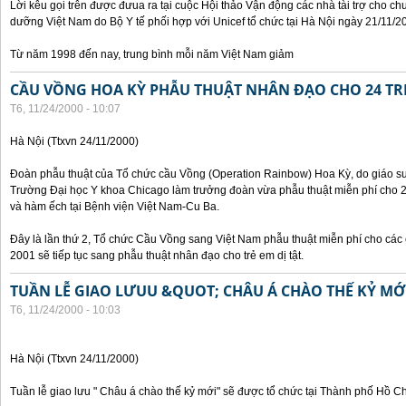
Lời kêu gọi trên được đưua ra tại cuộc Hội thảo Vận động các nhà tài trợ cho c
dưỡng Việt Nam do Bộ Y tế phối hợp với Unicef tổ chức tại Hà Nội ngày 21/11/2
Từ năm 1998 đến nay, trung bình mỗi năm Việt Nam giảm
CẦU VỒNG HOA KỲ PHẪU THUẬT NHÂN ĐẠO CHO 24 TRẺ
T6, 11/24/2000 - 10:07
Hà Nội (Ttxvn 24/11/2000)
Đoàn phẫu thuật của Tổ chức cầu Vồng (Operation Rainbow) Hoa Kỳ, do giáo sư,
Trường Đại học Y khoa Chicago làm trưởng đoàn vừa phẫu thuật miễn phí cho 24 
và hàm ếch tại Bệnh viện Việt Nam-Cu Ba.
Đây là lần thứ 2, Tổ chức Cầu Vồng sang Việt Nam phẫu thuật miễn phí cho các 
2001 sẽ tiếp tục sang phẫu thuật nhân đạo cho trẻ em dị tật.
TUẦN LỄ GIAO LƯUU &QUOT; CHÂU Á CHÀO THẾ KỶ M
T6, 11/24/2000 - 10:03
Hà Nội (Ttxvn 24/11/2000)
Tuần lễ giao lưu " Châu á chào thế kỷ mới" sẽ được tổ chức tại Thành phố Hồ C