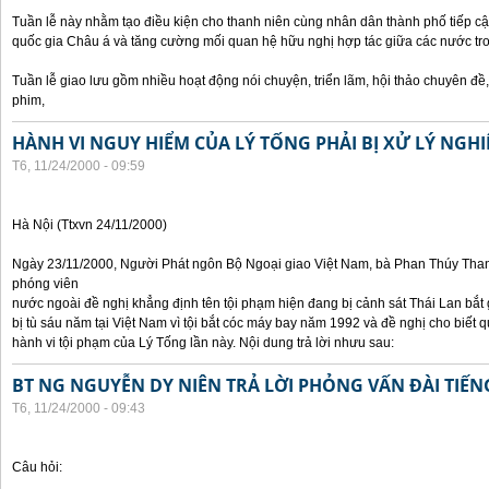
Tuần lễ này nhằm tạo điều kiện cho thanh niên cùng nhân dân thành phố tiếp cậ
quốc gia Châu á và tăng cường mối quan hệ hữu nghị hợp tác giữa các nước tr
Tuần lễ giao lưu gồm nhiều hoạt động nói chuyện, triển lãm, hội thảo chuyên đề, t
phim,
HÀNH VI NGUY HIỂM CỦA LÝ TỐNG PHẢI BỊ XỬ LÝ NGH
T6, 11/24/2000 - 09:59
Hà Nội (Ttxvn 24/11/2000)
Ngày 23/11/2000, Người Phát ngôn Bộ Ngoại giao Việt Nam, bà Phan Thúy Thanh 
phóng viên
nước ngoài đề nghị khẳng định tên tội phạm hiện đang bị cảnh sát Thái Lan bắt g
bị tù sáu năm tại Việt Nam vì tội bắt cóc máy bay năm 1992 và đề nghị cho biết 
hành vi tội phạm của Lý Tống lần này. Nội dung trả lời nhưu sau:
BT NG NGUYỄN DY NIÊN TRẢ LỜI PHỎNG VẤN ĐÀI TIẾN
T6, 11/24/2000 - 09:43
Câu hỏi: