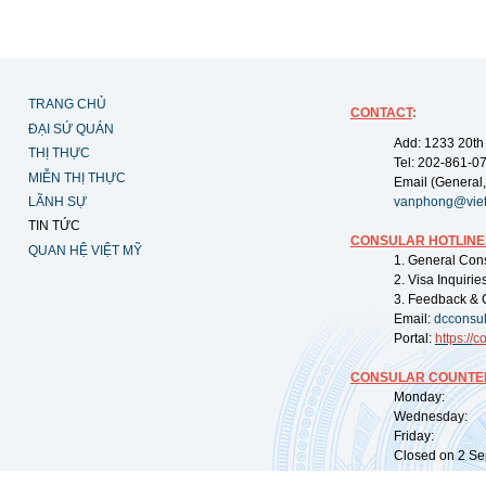
TRANG CHỦ
CONTACT
:
ĐẠI SỨ QUÁN
Add: 1233 20th
THỊ THỰC
Tel: 202-861-0
MIỄN THỊ THỰC
Email (General,
LÃNH SỰ
vanphong@vie
TIN TỨC
CONSULAR HOTLINE
QUAN HỆ VIỆT MỸ
1. General Con
2. Visa Inquiri
3. Feedback & 
Email:
dcconsu
Portal:
https://
co
CONSULAR COUNTER
Monday: 09:
Wednesday: 0
Friday: 09:
Closed on 2 Sep