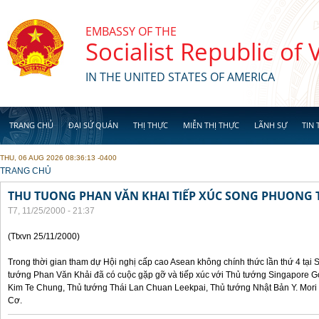
Skip to main content
EMBASSY OF THE
Socialist Republic of
IN THE UNITED STATES OF AMERICA
TRANG CHỦ
ĐẠI SỨ QUÁN
THỊ THỰC
MIỄN THỊ THỰC
LÃNH SỰ
TIN 
THU, 06 AUG 2026 08:36:13 -0400
YOU ARE HERE
TRANG CHỦ
THU TUONG PHAN VĂN KHAI TIẾP XÚC SONG PHUONG 
T7, 11/25/2000 - 21:37
(Ttxvn 25/11/2000)
Trong thời gian tham dự Hội nghị cấp cao Asean không chính thức lần thứ 4 tại 
tướng Phan Văn Khải đã có cuộc gặp gỡ và tiếp xúc với Thủ tướng Singapore 
Kim Te Chung, Thủ tướng Thái Lan Chuan Leekpai, Thủ tướng Nhật Bản Y. Mor
Cơ.