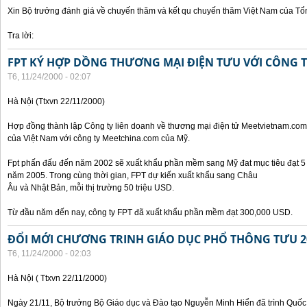
Xin Bộ trưởng đánh giá về chuyến thăm và kết qu chuyến thăm Việt Nam của Tổ
Tra lời:
FPT KÝ HỢP DỒNG THƯƠNG MẠI ĐIỆN TƯU VỚI CÔNG 
T6, 11/24/2000 - 02:07
Hà Nội (Ttxvn 22/11/2000)
Hợp đồng thành lập Công ty liên doanh về thương mại điện tử Meetvietnam.com
của Việt Nam với công ty Meetchina.com của Mỹ.
Fpt phấn đấu đến năm 2002 sẽ xuất khẩu phần mềm sang Mỹ đat mục tiêu đạt 5 t
năm 2005. Trong cùng thời gian, FPT dự kiến xuất khẩu sang Châu
Âu và Nhật Bản, mỗi thị trường 50 triệu USD.
Từ đầu năm đến nay, công ty FPT đã xuất khẩu phần mềm đạt 300,000 USD.
ĐỔI MỚI CHƯƠNG TRINH GIÁO DỤC PHỔ THÔNG TƯU 2
T6, 11/24/2000 - 02:03
Hà Nội ( Ttxvn 22/11/2000)
Ngày 21/11, Bộ trưởng Bộ Giáo dục và Đào tạo Nguyễn Minh Hiển đã trình Quốc