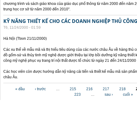
chương trình và sách giáo khoa của giáo dục phổ thông từ năm 2000 đến năm 2
trung học cơ sở từ năm 2000 đến 2010".
KỸ NĂNG THIẾT KẾ CHO CÁC DOANH NGHIỆP THỦ CÔN
T6, 11/24/2000 - 01:59
Hà Nội (Ttxvn 21/11/2000)
Các xu thế về mẫu mã và thị hiếu tiêu dùng của các nước châu Âu về hàng thủ cô
đồ gốm-sứ và thủy tinh mỹ nghệ được giới thiệu tại lớp bồi dưỡng kỹ năng thiết 
công mỹ nghệ phục vụ trang trí nội thất được tổ chức từ ngày 21 đến 24/11/2000 
Các học viên còn được hướng dẫn kỹ năng cải tiến và thiết kế mẫu mã sản phẩm
châu Âu.
Các trang
« đầu
‹ trước
…
215
216
217
218
223
…
sau ›
cuối »