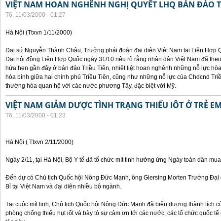
VIỆT NAM HOAN NGHÊNH NGHỊ QUYẾT LHQ BÁN ĐẢO T
T6, 11/03/2000 - 01:27
Hà Nội (Ttxvn 1/11/2000)
Đại sứ Nguyễn Thành Châu, Trưởng phái đoàn đại diện Việt Nam tại Liên Hợp Qu
Đại hội đồng Liên Hợp Quốc ngày 31/10 nêu rõ rằng nhân dân Việt Nam đã theo
hứa hẹn gần đây ở bán đảo Triều Tiên, nhiệt liệt hoan nghênh những nỗ lực hòa 
hòa bình giữa hai chính phủ Triều Tiên, cũng như những nỗ lực của Chdcnd Triề
thường hóa quan hệ với các nước phương Tây, đặc biệt với Mỹ.
VIỆT NAM GIẢM DƯỢC TÌNH TRẠNG THIẾU IÔT Ở TRẺ E
T6, 11/03/2000 - 01:23
Hà Nội ( Ttxvn 2/11/2000)
Ngày 2/11, tại Hà Nội, Bộ Y tế đã tổ chức mít tinh hưởng ứng Ngày toàn dân mua
Đến dự có Chủ tịch Quốc hội Nông Đức Mạnh, ông Giersing Morten Trưởng Đại 
Bỉ tại Việt Nam và đại diện nhiều bộ ngành.
Tại cuộc mít tinh, Chủ tịch Quốc hội Nông Đức Mạnh đã biểu dương thành tích c
phòng chống thiếu hụt iốt và bày tỏ sự cảm ơn tới các nước, các tổ chức quốc t