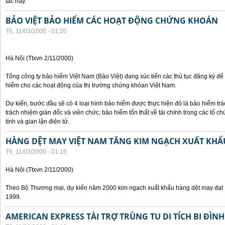
tác này.
BẢO VIỆT BẢO HIỂM CÁC HOẠT ĐỘNG CHỨNG KHOÁN
T6, 11/03/2000 - 01:20
Hà Nội (Ttxvn 2/11/2000)
Tổng công ty bảo hiểm Việt Nam (Bảo Việt) đang xúc tiến các thủ tục đăng ký để
hiểm cho các hoạt động của thị trường chứng khóan Việt Nam.
Dự kiến, bước đầu sẽ có 4 loại hình bảo hiểm được thực hiện đó là bảo hiểm t
trách nhiệm gián đốc và viên chức; bảo hiểm tổn thất về tài chính trong các tổ c
tính và gian lận điện tử.
HÀNG DỆT MAY VIỆT NAM TĂNG KIM NGẠCH XUẤT KHẨ
T6, 11/03/2000 - 01:16
Hà Nội (Ttxvn 2/11/2000)
Theo Bộ Thương mại, dự kiến năm 2000 kim ngạch xuất khẩu hàng dệt may đạt 1
1999.
AMERICAN EXPRESS TÀI TRỢ TRÙNG TU DI TÍCH BI ĐÌNH