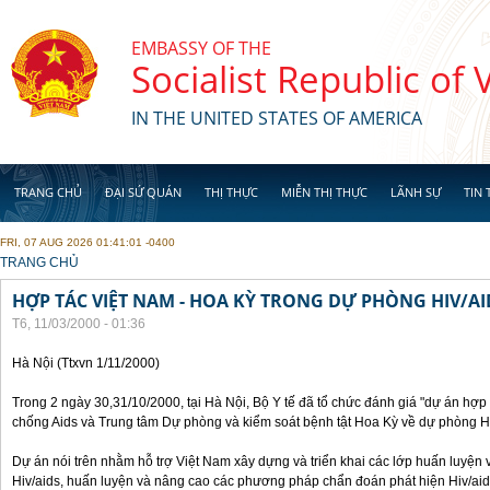
Skip to main content
EMBASSY OF THE
Socialist Republic of
IN THE UNITED STATES OF AMERICA
TRANG CHỦ
ĐẠI SỨ QUÁN
THỊ THỰC
MIỄN THỊ THỰC
LÃNH SỰ
TIN 
FRI, 07 AUG 2026 01:41:01 -0400
YOU ARE HERE
TRANG CHỦ
HỢP TÁC VIỆT NAM - HOA KỲ TRONG DỰ PHÒNG HIV/AI
T6, 11/03/2000 - 01:36
Hà Nội (Ttxvn 1/11/2000)
Trong 2 ngày 30,31/10/2000, tại Hà Nội, Bộ Y tế đã tổ chức đánh giá "dự án hợ
chống Aids và Trung tâm Dự phòng và kiểm soát bệnh tật Hoa Kỳ về dự phòng H
Dự án nói trên nhằm hỗ trợ Việt Nam xây dựng và triển khai các lớp huấn luyện 
Hiv/aids, huấn luyện và nâng cao các phương pháp chẩn đoán phát hiện Hiv/aid