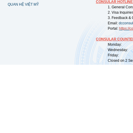
CONSULAR HOTLINE
QUAN HỆ VIỆT MỸ
1. General Con
2. Visa Inquiri
3. Feedback & 
Email:
dcconsu
Portal:
https://
co
CONSULAR COUNTER
Monday: 09:
Wednesday: 0
Friday: 09:
Closed on 2 Sep