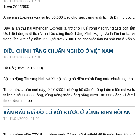
T6, 11/03/2000 - 01:13
Ttxvn 2/11/2000)
American Express vừa tài trợ 50.000 Usd cho việc trùng tu di tích Bi Đình thuộc
Đây là lần thứ hai American Express tài trợ cho Huế trong việc trùng tu di tích, l
Usd để trùng tu di tích Minh Lâu cũng thuộc Lăng Minh Mạng. Và là lần thứ ba, A
trong lĩnh vực này, năm 1995, tài trợ 75.000 Usd cho việc làm lại nhà bia ở Văn
ĐIỀU CHỈNH TĂNG CHUẨN NGHÈO Ở VIỆT NAM
T6, 11/03/2000 - 01:10
Hà Nội(Ttxvn 3/11/2000)
Bộ lao động Thương binh và Xã hội công bố điều chỉnh tăng mức chuẩn nghèo lê
Theo mức chuẩn mới này, từ 1/1/2001, những hộ dân ở nông thôn miền núi và h
tháng dưới 80.000 đồng, vùng nông thôn đồng bằng dưới 100.000 đồng và ở th
thuộc diện nghèo.
BÁN ĐẤU GIÁ ĐỒ CỔ VỚT ĐƯỢC Ở VÙNG BIỂN HỘI AN
T4, 11/01/2000 - 11:01