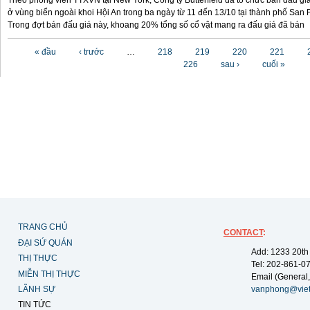
Theo phóng viên TTXVN tại New York, Công ty Butterfield đã tổ chức bán đấu gi
ở vùng biển ngoài khoi Hội An trong ba ngày từ 11 đến 13/10 tại thành phố San F
Trong đợt bán đấu giá này, khoang 20% tổng số cổ vật mang ra đấu giá đã bán
Các trang
« đầu
‹ trước
…
218
219
220
221
226
sau ›
cuối »
TRANG CHỦ
CONTACT
:
ĐẠI SỨ QUÁN
Add: 1233 20th
THỊ THỰC
Tel: 202-861-0
MIỄN THỊ THỰC
Email (General,
LÃNH SỰ
vanphong@vie
TIN TỨC