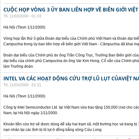
CUỘC HỌP VÒNG 3 ỦY BAN LIÊN HỢP VỀ BIÊN GIỚI VIỆ
T6, 11/03/2000 - 01:33
Hà Nội (Ttxvn 1/11/2000)
Vòng họp lần thứ 3 giữa Đoàn đại biểu của Chính phủ Việt Nam và Đoàn đại bi
Campuchia trong ủy ban liên hợp về biên giới Việt Nam - Cămpuchia đã khai mạ
Đoàn đại biểu của Chính phủ do ông Trần Công Trục, Trưởng Ban Biên giới c
đại biểu của chính phủ Campuchia do ông Var Kim Hong, Cố vấn của Chính phủ 
làm Trưởng đoàn.
INTEL VA CÁC HOẠT DỘNG CỨU TRỢ LŨ LỤT CỦAVIỆT 
T6, 11/03/2000 - 01:31
Hà Nội (Ttxvn 1/11/2000)
Công ty Intel Semiconductor Ltd. tại Việt Nam vừa trao tặng 150,000 Usd cho các 
Nam, tại Hà Nội ngày 1/11/2000.
Khoản tiền cứu trợ sẽ được dùng để xây hai trạm xã, một trường học và trang bị
nạn nhân tại các tỉnh bị lũ lụt ở đồng bằng sông Cửu Long.