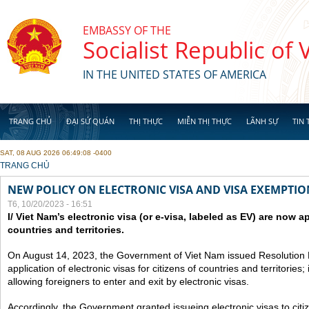
Skip to main content
EMBASSY OF THE
Socialist Republic of
IN THE UNITED STATES OF AMERICA
TRANG CHỦ
ĐẠI SỨ QUÁN
THỊ THỰC
MIỄN THỊ THỰC
LÃNH SỰ
TIN 
SAT, 08 AUG 2026 06:49:08 -0400
YOU ARE HERE
TRANG CHỦ
NEW POLICY ON ELECTRONIC VISA AND VISA EXEMPTIO
T6, 10/20/2023 - 16:51
I/ Viet Nam’s electronic visa (or e-visa, labeled as EV) are now app
countries and territories.
On August 14, 2023, the Government of Viet Nam issued Resolutio
application of electronic visas for citizens of countries and territories
allowing foreigners to enter and exit by electronic visas.
Accordingly, the Government granted issueing electronic visas to citiz