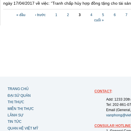
ngày 17/04/2017 về việc: “Tranh chấp hủy hợp đồng tặng cho tài sản”
Các trang
« đầu
‹ trước
1
2
3
4
5
6
7
cuối »
TRANG CHỦ
CONTACT
:
ĐẠI SỨ QUÁN
Add: 1233 20th
THỊ THỰC
Tel: 202-861-0
MIỄN THỊ THỰC
Email (General,
LÃNH SỰ
vanphong@vie
TIN TỨC
CONSULAR HOTLINE
QUAN HỆ VIỆT MỸ