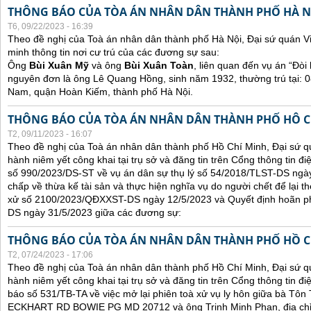
THÔNG BÁO CỦA TÒA ÁN NHÂN DÂN THÀNH PHỐ HÀ N
T6, 09/22/2023 - 16:39
Theo đề nghị của Toà án nhân dân thành phố Hà Nội, Đại sứ quán V
minh thông tin nơi cư trú của các đương sự sau:
Ông
Bùi Xuân Mỹ
và ông
Bùi Xuân Toàn
, liên quan đến vụ án “Đòi 
nguyên đơn là ông Lê Quang Hồng, sinh năm 1932, thường trú tại:
Nam, quận Hoàn Kiếm, thành phố Hà Nội.
THÔNG BÁO CỦA TÒA ÁN NHÂN DÂN THÀNH PHỐ HÔ C
T2, 09/11/2023 - 16:07
Theo đề nghị của Toà án nhân dân thành phố Hồ Chí Minh, Đại sứ qu
hành niêm yết công khai tại trụ sở và đăng tin trên Cổng thông tin đ
số 990/2023/DS-ST về vụ án dân sự thụ lý số 54/2018/TLST-DS ngày
chấp về thừa kế tài sản và thực hiện nghĩa vụ do người chết để lại t
xử số 2100/2023/QĐXXST-DS ngày 12/5/2023 và Quyết định hoãn p
DS ngày 31/5/2023 giữa các đương sự:
THÔNG BÁO CỦA TÒA ÁN NHÂN DÂN THÀNH PHỐ HỒ C
T2, 07/24/2023 - 17:06
Theo đề nghị của Toà án nhân dân thành phố Hồ Chí Minh, Đại sứ qu
hành niêm yết công khai tại trụ sở và đăng tin trên Cổng thông tin đ
báo số 531/TB-TA về việc mở lại phiên toà xử vụ ly hôn giữa bà Tôn T
ECKHART RD BOWIE PG MD 20712 và ông Trịnh Minh Phan, địa chỉ