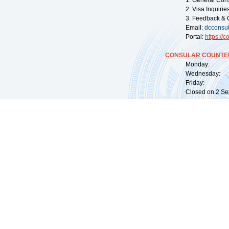
1. General Con
2. Visa Inquiri
3. Feedback & 
Email:
dcconsu
Portal:
https://
co
CONSULAR COUNTER
Monday: 09:
Wednesday: 0
Friday: 09:
Closed on 2 Sep