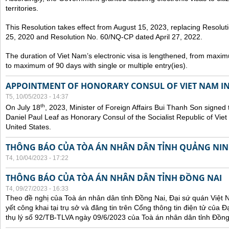
territories.
This Resolution takes effect from August 15, 2023, replacing Resol
25, 2020 and Resolution No. 60/NQ-CP dated April 27, 2022.
The duration of Viet Nam’s electronic visa is lengthened, from maxim
to maximum of 90 days with single or multiple entry(ies).
APPOINTMENT OF HONORARY CONSUL OF VIET NAM IN
T5, 10/05/2023 - 14:37
th
On July 18
, 2023, Minister of Foreign Affairs Bui Thanh Son signed 
Daniel Paul Leaf as Honorary Consul of the Socialist Republic of Vie
United States.
THÔNG BÁO CỦA TÒA ÁN NHÂN DÂN TỈNH QUẢNG NI
T4, 10/04/2023 - 17:22
THÔNG BÁO CỦA TÒA ÁN NHÂN DÂN TỈNH ĐỒNG NAI
T4, 09/27/2023 - 16:33
Theo đề nghị của Toà án nhân dân tỉnh Đồng Nai, Đại sứ quán Việt 
yết công khai tại trụ sở và đăng tin trên Cổng thông tin điện tử của
thụ lý số 92/TB-TLVA ngày 09/6/2023 của Toà án nhân dân tỉnh Đồng