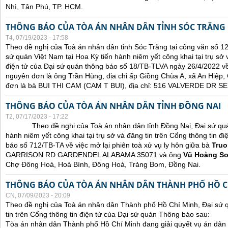
Nhì, Tân Phú, TP. HCM.
THÔNG BÁO CỦA TÒA ÁN NHÂN DÂN TỈNH SÓC TRĂNG
T4, 07/19/2023 - 17:58
Theo đề nghị của Toà án nhân dân tỉnh Sóc Trăng tại công văn số 1
sứ quán Việt Nam tại Hoa Kỳ tiến hành niêm yết công khai tại trụ sở 
điện tử của Đại sứ quán thông báo số 18/TB-TLVA ngày 26/4/2022 về 
nguyên đơn là ông Trần Hùng, địa chỉ ấp Giồng Chùa A, xã An Hiệp,
đơn là bà BUI THI CAM (CAM T BUI), địa chỉ: 516 VALVERDE DR
THÔNG BÁO CỦA TÒA ÁN NHÂN DÂN TỈNH ĐỒNG NAI
T2, 07/17/2023 - 17:22
Theo đề nghị của Toà án nhân dân tỉnh Đồng Nai, Đại sứ quán 
hành niêm yết công khai tại trụ sở và đăng tin trên Cổng thông tin đ
báo số 712/TB-TA về việc mở lại phiên toà xử vụ ly hôn giữa bà
Truo
GARRISON RD GARDENDEL ALABAMA 35071 và ông
Vũ Hoàng S
Chợ Đông Hoà, Hoà Bình, Đông Hoà, Trảng Bom, Đồng Nai.
THÔNG BÁO CỦA TÒA ÁN NHÂN DÂN THÀNH PHỐ HỒ C
CN, 07/09/2023 - 20:09
Theo đề nghị của Toà án nhân dân Thành phố Hồ Chí Minh, Đại sứ 
tin trên Cổng thông tin điện tử của Đại sứ quán Thông báo sau:
Tòa án nhân dân Thành phố Hồ Chí Minh đang giải quyết vụ án dân 