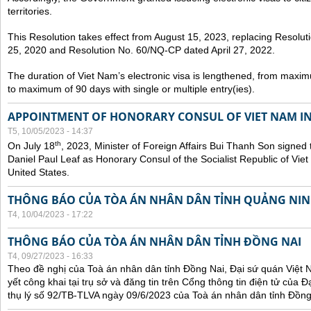
territories.
This Resolution takes effect from August 15, 2023, replacing Resol
25, 2020 and Resolution No. 60/NQ-CP dated April 27, 2022.
The duration of Viet Nam’s electronic visa is lengthened, from maxim
to maximum of 90 days with single or multiple entry(ies).
APPOINTMENT OF HONORARY CONSUL OF VIET NAM IN
T5, 10/05/2023 - 14:37
th
On July 18
, 2023, Minister of Foreign Affairs Bui Thanh Son signed 
Daniel Paul Leaf as Honorary Consul of the Socialist Republic of Vie
United States.
THÔNG BÁO CỦA TÒA ÁN NHÂN DÂN TỈNH QUẢNG NI
T4, 10/04/2023 - 17:22
THÔNG BÁO CỦA TÒA ÁN NHÂN DÂN TỈNH ĐỒNG NAI
T4, 09/27/2023 - 16:33
Theo đề nghị của Toà án nhân dân tỉnh Đồng Nai, Đại sứ quán Việt 
yết công khai tại trụ sở và đăng tin trên Cổng thông tin điện tử của
thụ lý số 92/TB-TLVA ngày 09/6/2023 của Toà án nhân dân tỉnh Đồng