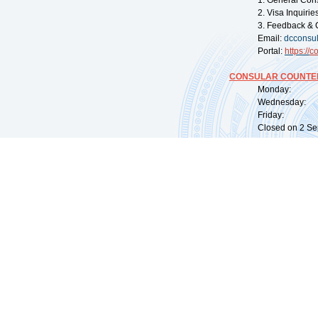
1. General Con
2. Visa Inquiri
3. Feedback & 
Email:
dcconsu
Portal:
https://
co
CONSULAR COUNTER
Monday: 09:
Wednesday: 0
Friday: 09:
Closed on 2 Sep