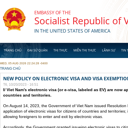
Skip to main content
EMBASSY OF THE
Socialist Republic of
IN THE UNITED STATES OF AMERICA
TRANG CHỦ
ĐẠI SỨ QUÁN
THỊ THỰC
MIỄN THỊ THỰC
LÃNH SỰ
TIN 
WED, 05 AUG 2026 22:24:28 -0400
YOU ARE HERE
TRANG CHỦ
NEW POLICY ON ELECTRONIC VISA AND VISA EXEMPTIO
T6, 10/20/2023 - 16:51
I/ Viet Nam’s electronic visa (or e-visa, labeled as EV) are now app
countries and territories.
On August 14, 2023, the Government of Viet Nam issued Resolutio
application of electronic visas for citizens of countries and territories
allowing foreigners to enter and exit by electronic visas.
Accordingly, the Government granted issueing electronic visas to citiz