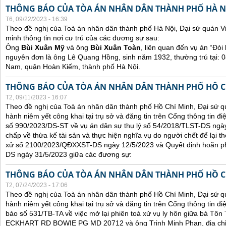
THÔNG BÁO CỦA TÒA ÁN NHÂN DÂN THÀNH PHỐ HÀ N
T6, 09/22/2023 - 16:39
Theo đề nghị của Toà án nhân dân thành phố Hà Nội, Đại sứ quán V
minh thông tin nơi cư trú của các đương sự sau:
Ông
Bùi Xuân Mỹ
và ông
Bùi Xuân Toàn
, liên quan đến vụ án “Đòi 
nguyên đơn là ông Lê Quang Hồng, sinh năm 1932, thường trú tại:
Nam, quận Hoàn Kiếm, thành phố Hà Nội.
THÔNG BÁO CỦA TÒA ÁN NHÂN DÂN THÀNH PHỐ HÔ C
T2, 09/11/2023 - 16:07
Theo đề nghị của Toà án nhân dân thành phố Hồ Chí Minh, Đại sứ qu
hành niêm yết công khai tại trụ sở và đăng tin trên Cổng thông tin đ
số 990/2023/DS-ST về vụ án dân sự thụ lý số 54/2018/TLST-DS ngày
chấp về thừa kế tài sản và thực hiện nghĩa vụ do người chết để lại t
xử số 2100/2023/QĐXXST-DS ngày 12/5/2023 và Quyết định hoãn p
DS ngày 31/5/2023 giữa các đương sự:
THÔNG BÁO CỦA TÒA ÁN NHÂN DÂN THÀNH PHỐ HỒ C
T2, 07/24/2023 - 17:06
Theo đề nghị của Toà án nhân dân thành phố Hồ Chí Minh, Đại sứ qu
hành niêm yết công khai tại trụ sở và đăng tin trên Cổng thông tin đ
báo số 531/TB-TA về việc mở lại phiên toà xử vụ ly hôn giữa bà Tôn T
ECKHART RD BOWIE PG MD 20712 và ông Trịnh Minh Phan, địa chỉ