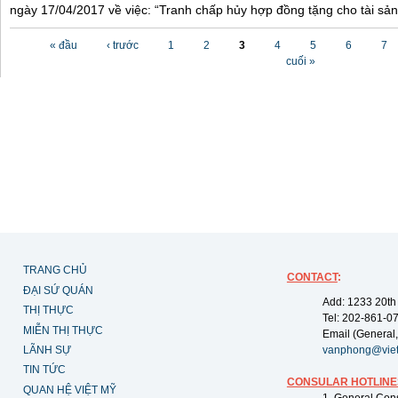
ngày 17/04/2017 về việc: “Tranh chấp hủy hợp đồng tặng cho tài sản”
Các trang
« đầu
‹ trước
1
2
3
4
5
6
7
cuối »
TRANG CHỦ
CONTACT
:
ĐẠI SỨ QUÁN
Add: 1233 20th
THỊ THỰC
Tel: 202-861-0
MIỄN THỊ THỰC
Email (General,
LÃNH SỰ
vanphong@vie
TIN TỨC
CONSULAR HOTLINE
QUAN HỆ VIỆT MỸ