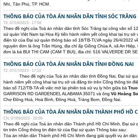
Nhì, Tân Phú, TP. HCM.
THÔNG BÁO CỦA TÒA ÁN NHÂN DÂN TỈNH SÓC TRĂNG
T4, 07/19/2023 - 17:58
Theo đề nghị của Toà án nhân dân tỉnh Sóc Trăng tại công văn số 1
sứ quán Việt Nam tại Hoa Kỳ tiến hành niêm yết công khai tại trụ sở 
điện tử của Đại sứ quán thông báo số 18/TB-TLVA ngày 26/4/2022 về 
nguyên đơn là ông Trần Hùng, địa chỉ ấp Giồng Chùa A, xã An Hiệp,
đơn là bà BUI THI CAM (CAM T BUI), địa chỉ: 516 VALVERDE DR
THÔNG BÁO CỦA TÒA ÁN NHÂN DÂN TỈNH ĐỒNG NAI
T2, 07/17/2023 - 17:22
Theo đề nghị của Toà án nhân dân tỉnh Đồng Nai, Đại sứ quán 
hành niêm yết công khai tại trụ sở và đăng tin trên Cổng thông tin đ
báo số 712/TB-TA về việc mở lại phiên toà xử vụ ly hôn giữa bà
Truo
GARRISON RD GARDENDEL ALABAMA 35071 và ông
Vũ Hoàng S
Chợ Đông Hoà, Hoà Bình, Đông Hoà, Trảng Bom, Đồng Nai.
THÔNG BÁO CỦA TÒA ÁN NHÂN DÂN THÀNH PHỐ HỒ C
CN, 07/09/2023 - 20:09
Theo đề nghị của Toà án nhân dân Thành phố Hồ Chí Minh, Đại sứ 
tin trên Cổng thông tin điện tử của Đại sứ quán Thông báo sau:
Tòa án nhân dân Thành phố Hồ Chí Minh đang giải quyết vụ án dân 