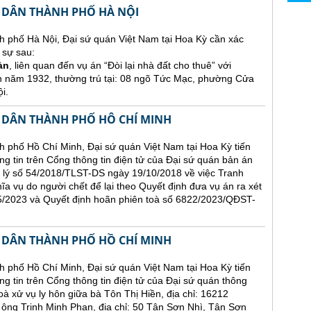
 DÂN THÀNH PHỐ HÀ NỘI
h phố Hà Nội, Đại sứ quán Việt Nam tại Hoa Kỳ cần xác
 sự sau:
àn
, liên quan đến vụ án “Đòi lại nhà đất cho thuê” với
h năm 1932, thường trú tại: 08 ngõ Tức Mạc, phường Cửa
i.
 DÂN THÀNH PHỐ HÔ CHÍ MINH
 phố Hồ Chí Minh, Đại sứ quán Việt Nam tại Hoa Kỳ tiến
ăng tin trên Cổng thông tin điện tử của Đại sứ quán bản án
 lý số 54/2018/TLST-DS ngày 19/10/2018 về việc Tranh
hĩa vụ do người chết để lại theo Quyết định đưa vụ án ra xét
2023 và Quyết định hoãn phiên toà số 6822/2023/QĐST-
 DÂN THÀNH PHỐ HỒ CHÍ MINH
 phố Hồ Chí Minh, Đại sứ quán Việt Nam tại Hoa Kỳ tiến
ng tin trên Cổng thông tin điện tử của Đại sứ quán thông
oà xử vụ ly hôn giữa bà Tôn Thị Hiền, địa chỉ: 16212
 Trịnh Minh Phan, địa chỉ: 50 Tân Sơn Nhì, Tân Sơn