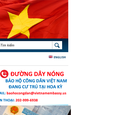
BIỂU MẪU TÌM KIẾM
TÌM KIẾM
ENGLISH