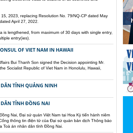
st 15, 2023, replacing Resolution No. 79/NQ-CP dated May
ated April 27, 2022.
sa is lengthened, from maximum of 30 days with single entry,
tiple entry(ies).
NSUL OF VIET NAM IN HAWAII
Affairs Bui Thanh Son signed the Decision appointing Mr.
he Socialist Republic of Viet Nam in Honolulu, Hawaii,
 DÂN TỈNH QUẢNG NINH
 DÂN TỈNH ĐỒNG NAI
Đồng Nai, Đại sứ quán Việt Nam tại Hoa Kỳ tiến hành niêm
n Cổng thông tin điện tử của Đại sứ quán bản dịch Thông báo
a Toà án nhân dân tỉnh Đồng Nai.