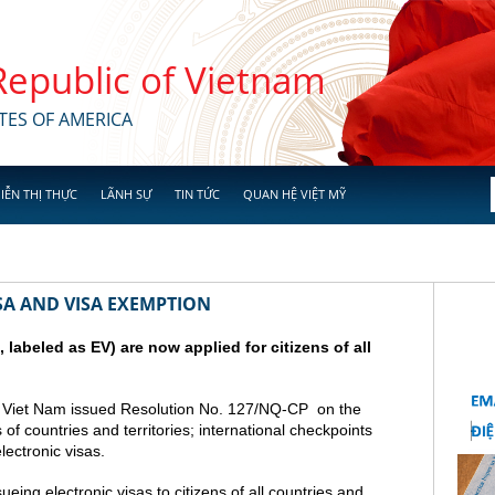
 Republic of Vietnam
TES OF AMERICA
IỄN THỊ THỰC
LÃNH SỰ
TIN TỨC
QUAN HỆ VIỆT MỸ
SA AND VISA EXEMPTION
a, labeled as EV) are now applied for citizens of all
 Viet Nam issued Resolution No. 127/NQ-CP on the
s of countries and territories; international checkpoints
lectronic visas.
ing electronic visas to citizens of all countries and