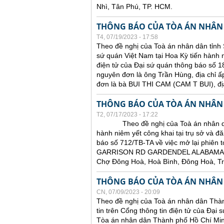
Nhì, Tân Phú, TP. HCM.
THÔNG BÁO CỦA TÒA ÁN NHÂN
T4, 07/19/2023 - 17:58
Theo đề nghị của Toà án nhân dân tỉnh 
sứ quán Việt Nam tại Hoa Kỳ tiến hành ni
điện tử của Đại sứ quán thông báo số 18
nguyên đơn là ông Trần Hùng, địa chỉ ấ
đơn là bà BUI THI CAM (CAM T BUI),
THÔNG BÁO CỦA TÒA ÁN NHÂN
T2, 07/17/2023 - 17:22
Theo đề nghị của Toà án nhân dân tỉ
hành niêm yết công khai tại trụ sở và đă
báo số 712/TB-TA về việc mở lại phiên t
GARRISON RD GARDENDEL ALABAMA 
Chợ Đông Hoà, Hoà Bình, Đông Hoà, T
THÔNG BÁO CỦA TÒA ÁN NHÂN
CN, 07/09/2023 - 20:09
Theo đề nghị của Toà án nhân dân Thàn
tin trên Cổng thông tin điện tử của Đại
Tòa án nhân dân Thành phố Hồ Chí Minh