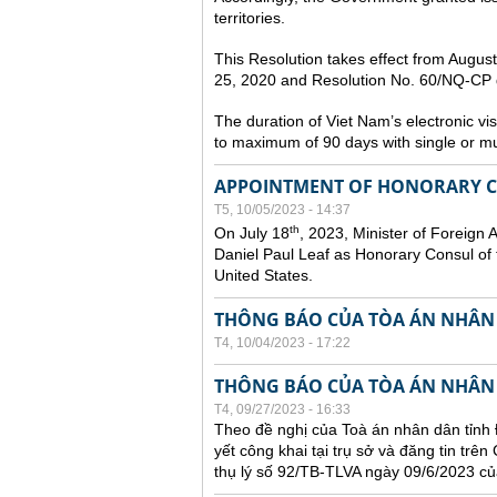
territories.
This Resolution takes effect from Augu
25, 2020 and Resolution No. 60/NQ-CP d
The duration of Viet Nam’s electronic vi
to maximum of 90 days with single or mul
APPOINTMENT OF HONORARY CO
T5, 10/05/2023 - 14:37
th
On July 18
, 2023, Minister of Foreign 
Daniel Paul Leaf as Honorary Consul of t
United States.
THÔNG BÁO CỦA TÒA ÁN NHÂN
T4, 10/04/2023 - 17:22
THÔNG BÁO CỦA TÒA ÁN NHÂN
T4, 09/27/2023 - 16:33
Theo đề nghị của Toà án nhân dân tỉnh 
yết công khai tại trụ sở và đăng tin trê
thụ lý số 92/TB-TLVA ngày 09/6/2023 củ