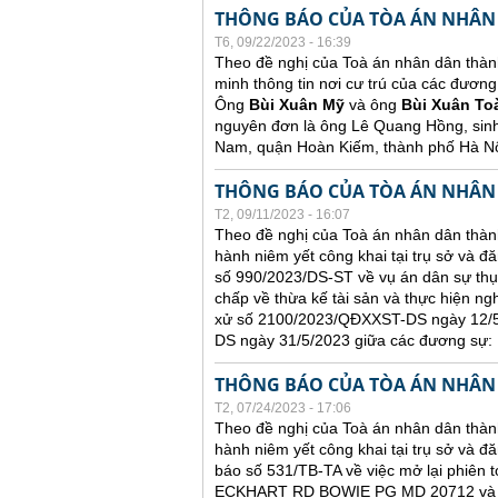
THÔNG BÁO CỦA TÒA ÁN NHÂN
T6, 09/22/2023 - 16:39
Theo đề nghị của Toà án nhân dân thàn
minh thông tin nơi cư trú của các đương
Ông
Bùi Xuân Mỹ
và ông
Bùi Xuân To
nguyên đơn là ông Lê Quang Hồng, sin
Nam, quận Hoàn Kiếm, thành phố Hà Nộ
THÔNG BÁO CỦA TÒA ÁN NHÂN
T2, 09/11/2023 - 16:07
Theo đề nghị của Toà án nhân dân thành
hành niêm yết công khai tại trụ sở và đ
số 990/2023/DS-ST về vụ án dân sự thụ
chấp về thừa kế tài sản và thực hiện ng
xử số 2100/2023/QĐXXST-DS ngày 12/5/
DS ngày 31/5/2023 giữa các đương sự:
THÔNG BÁO CỦA TÒA ÁN NHÂN
T2, 07/24/2023 - 17:06
Theo đề nghị của Toà án nhân dân thành
hành niêm yết công khai tại trụ sở và đă
báo số 531/TB-TA về việc mở lại phiên t
ECKHART RD BOWIE PG MD 20712 và ông