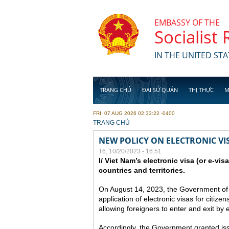
Skip to main content
EMBASSY OF THE
Socialist
IN THE UNITED STA
TRANG CHỦ
ĐẠI SỨ QUÁN
THỊ THỰC
M
FRI, 07 AUG 2026 02:33:22 -0400
YOU ARE HERE
TRANG CHỦ
NEW POLICY ON ELECTRONIC VI
T6, 10/20/2023 - 16:51
I/ Viet Nam’s electronic visa (or e-vis
countries and territories.
On August 14, 2023, the Government of
application of electronic visas for citizen
allowing foreigners to enter and exit by e
Accordingly, the Government granted issue