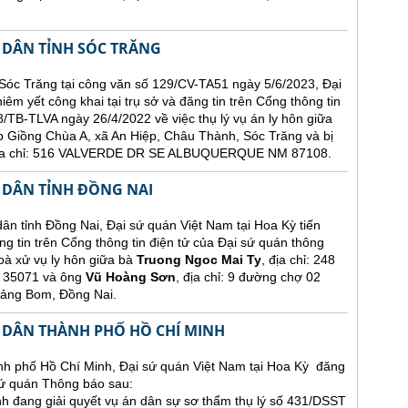
 DÂN TỈNH SÓC TRĂNG
Sóc Trăng tại công văn số 129/CV-TA51 ngày 5/6/2023, Đại
êm yết công khai tại trụ sở và đăng tin trên Cổng thông tin
/TB-TLVA ngày 26/4/2022 về việc thụ lý vụ án ly hôn giữa
p Giồng Chùa A, xã An Hiệp, Châu Thành, Sóc Trăng và bị
 địa chỉ: 516 VALVERDE DR SE ALBUQUERQUE NM 87108.
 DÂN TỈNH ĐỒNG NAI
nh Đồng Nai, Đại sứ quán Việt Nam tại Hoa Kỳ tiến
ng tin trên Cổng thông tin điện tử của Đại sứ quán thông
oà xử vụ ly hôn giữa bà
Truong Ngoc Mai Ty
, địa chỉ: 248
35071 và ông
Vũ Hoàng Sơn
, địa chỉ: 9 đường chợ 02
rảng Bom, Đồng Nai.
 DÂN THÀNH PHỐ HỒ CHÍ MINH
h phố Hồ Chí Minh, Đại sứ quán Việt Nam tại Hoa Kỳ đăng
 sứ quán Thông báo sau:
 đang giải quyết vụ án dân sự sơ thẩm thụ lý số 431/DSST