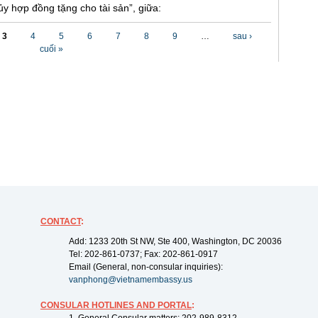
y hợp đồng tặng cho tài sản”, giữa:
3
4
5
6
7
8
9
…
sau ›
cuối »
CONTACT
:
Add: 1233 20th St NW, Ste 400, Washington, DC 20036
Tel: 202-861-0737; Fax: 202-861-0917
Email (General, non-consular inquiries):
vanphong@vietnamembassy.us
CONSULAR HOTLINES AND PORTAL
: