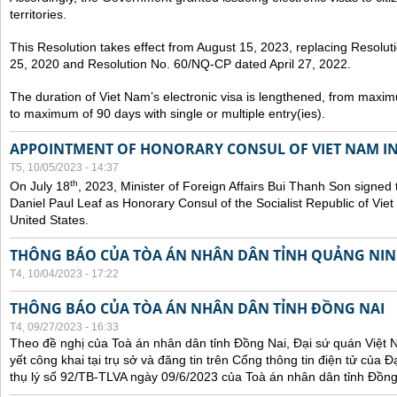
territories.
This Resolution takes effect from August 15, 2023, replacing Resol
25, 2020 and Resolution No. 60/NQ-CP dated April 27, 2022.
The duration of Viet Nam’s electronic visa is lengthened, from maxim
to maximum of 90 days with single or multiple entry(ies).
APPOINTMENT OF HONORARY CONSUL OF VIET NAM IN
T5, 10/05/2023 - 14:37
th
On July 18
, 2023, Minister of Foreign Affairs Bui Thanh Son signed 
Daniel Paul Leaf as Honorary Consul of the Socialist Republic of Vie
United States.
THÔNG BÁO CỦA TÒA ÁN NHÂN DÂN TỈNH QUẢNG NI
T4, 10/04/2023 - 17:22
THÔNG BÁO CỦA TÒA ÁN NHÂN DÂN TỈNH ĐỒNG NAI
T4, 09/27/2023 - 16:33
Theo đề nghị của Toà án nhân dân tỉnh Đồng Nai, Đại sứ quán Việt 
yết công khai tại trụ sở và đăng tin trên Cổng thông tin điện tử của
thụ lý số 92/TB-TLVA ngày 09/6/2023 của Toà án nhân dân tỉnh Đồng