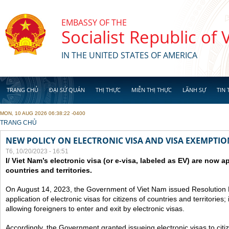
Skip to main content
EMBASSY OF THE
Socialist Republic of
IN THE UNITED STATES OF AMERICA
TRANG CHỦ
ĐẠI SỨ QUÁN
THỊ THỰC
MIỄN THỊ THỰC
LÃNH SỰ
TIN 
MON, 10 AUG 2026 06:38:22 -0400
YOU ARE HERE
TRANG CHỦ
NEW POLICY ON ELECTRONIC VISA AND VISA EXEMPTIO
T6, 10/20/2023 - 16:51
I/ Viet Nam’s electronic visa (or e-visa, labeled as EV) are now app
countries and territories.
On August 14, 2023, the Government of Viet Nam issued Resolutio
application of electronic visas for citizens of countries and territories
allowing foreigners to enter and exit by electronic visas.
Accordingly, the Government granted issueing electronic visas to citiz