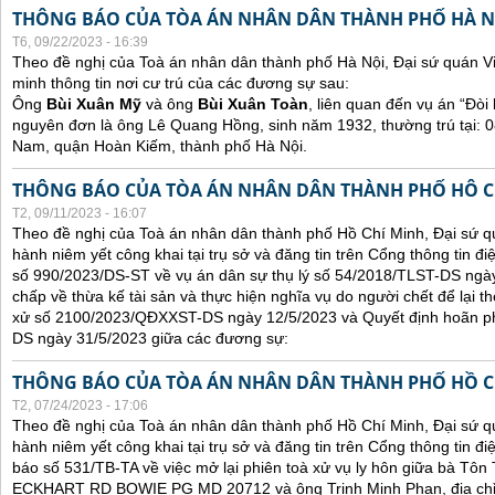
THÔNG BÁO CỦA TÒA ÁN NHÂN DÂN THÀNH PHỐ HÀ N
T6, 09/22/2023 - 16:39
Theo đề nghị của Toà án nhân dân thành phố Hà Nội, Đại sứ quán V
minh thông tin nơi cư trú của các đương sự sau:
Ông
Bùi Xuân Mỹ
và ông
Bùi Xuân Toàn
, liên quan đến vụ án “Đòi 
nguyên đơn là ông Lê Quang Hồng, sinh năm 1932, thường trú tại:
Nam, quận Hoàn Kiếm, thành phố Hà Nội.
THÔNG BÁO CỦA TÒA ÁN NHÂN DÂN THÀNH PHỐ HÔ C
T2, 09/11/2023 - 16:07
Theo đề nghị của Toà án nhân dân thành phố Hồ Chí Minh, Đại sứ qu
hành niêm yết công khai tại trụ sở và đăng tin trên Cổng thông tin đ
số 990/2023/DS-ST về vụ án dân sự thụ lý số 54/2018/TLST-DS ngày
chấp về thừa kế tài sản và thực hiện nghĩa vụ do người chết để lại t
xử số 2100/2023/QĐXXST-DS ngày 12/5/2023 và Quyết định hoãn p
DS ngày 31/5/2023 giữa các đương sự:
THÔNG BÁO CỦA TÒA ÁN NHÂN DÂN THÀNH PHỐ HỒ C
T2, 07/24/2023 - 17:06
Theo đề nghị của Toà án nhân dân thành phố Hồ Chí Minh, Đại sứ qu
hành niêm yết công khai tại trụ sở và đăng tin trên Cổng thông tin đ
báo số 531/TB-TA về việc mở lại phiên toà xử vụ ly hôn giữa bà Tôn T
ECKHART RD BOWIE PG MD 20712 và ông Trịnh Minh Phan, địa chỉ