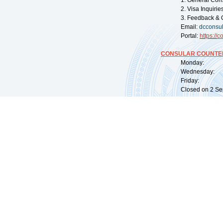
1. General Con
2. Visa Inquiri
3. Feedback & 
Email:
dcconsu
Portal:
https://
co
CONSULAR COUNTER
Monday: 09:
Wednesday: 0
Friday: 09:
Closed on 2 Sep