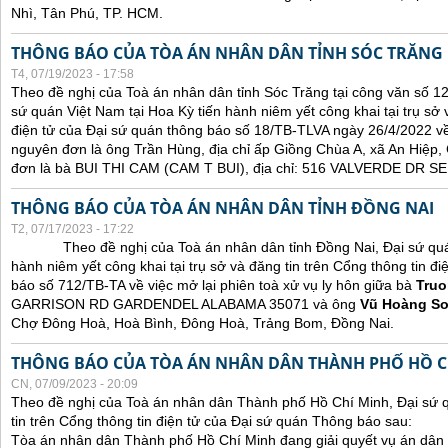
Nhì, Tân Phú, TP. HCM.
THÔNG BÁO CỦA TÒA ÁN NHÂN DÂN TỈNH SÓC TRĂNG
T4, 07/19/2023 - 17:58
Theo đề nghị của Toà án nhân dân tỉnh Sóc Trăng tại công văn số 1
sứ quán Việt Nam tại Hoa Kỳ tiến hành niêm yết công khai tại trụ sở 
điện tử của Đại sứ quán thông báo số 18/TB-TLVA ngày 26/4/2022 về 
nguyên đơn là ông Trần Hùng, địa chỉ ấp Giồng Chùa A, xã An Hiệp,
đơn là bà BUI THI CAM (CAM T BUI), địa chỉ: 516 VALVERDE DR
THÔNG BÁO CỦA TÒA ÁN NHÂN DÂN TỈNH ĐỒNG NAI
T2, 07/17/2023 - 17:22
Theo đề nghị của Toà án nhân dân tỉnh Đồng Nai, Đại sứ quán 
hành niêm yết công khai tại trụ sở và đăng tin trên Cổng thông tin đ
báo số 712/TB-TA về việc mở lại phiên toà xử vụ ly hôn giữa bà
Truo
GARRISON RD GARDENDEL ALABAMA 35071 và ông
Vũ Hoàng S
Chợ Đông Hoà, Hoà Bình, Đông Hoà, Trảng Bom, Đồng Nai.
THÔNG BÁO CỦA TÒA ÁN NHÂN DÂN THÀNH PHỐ HỒ C
CN, 07/09/2023 - 20:09
Theo đề nghị của Toà án nhân dân Thành phố Hồ Chí Minh, Đại sứ 
tin trên Cổng thông tin điện tử của Đại sứ quán Thông báo sau:
Tòa án nhân dân Thành phố Hồ Chí Minh đang giải quyết vụ án dân 