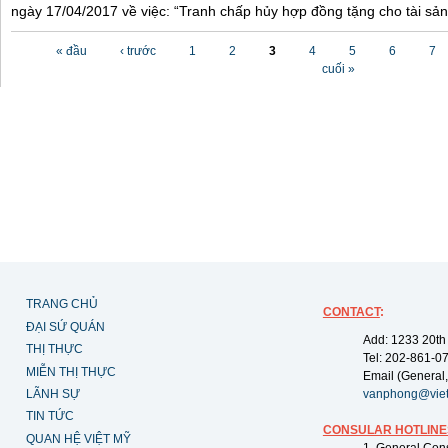
ngày 17/04/2017 về việc: “Tranh chấp hủy hợp đồng tặng cho tài sản”
Các trang
« đầu
‹ trước
1
2
3
4
5
6
7
cuối »
TRANG CHỦ
CONTACT
:
ĐẠI SỨ QUÁN
Add: 1233 20th
THỊ THỰC
Tel: 202-861-0
MIỄN THỊ THỰC
Email (General,
LÃNH SỰ
vanphong@vie
TIN TỨC
CONSULAR HOTLINE
QUAN HỆ VIỆT MỸ