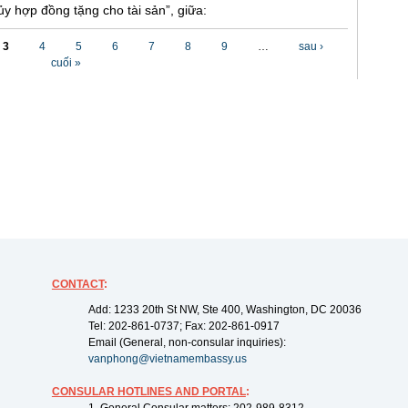
y hợp đồng tặng cho tài sản”, giữa:
3
4
5
6
7
8
9
…
sau ›
cuối »
CONTACT
:
Add: 1233 20th St NW, Ste 400, Washington, DC 20036
Tel: 202-861-0737; Fax: 202-861-0917
Email (General, non-consular inquiries):
vanphong@vietnamembassy.us
CONSULAR HOTLINES AND PORTAL
: