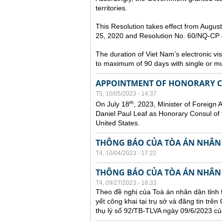
territories.
This Resolution takes effect from Augu
25, 2020 and Resolution No. 60/NQ-CP d
The duration of Viet Nam’s electronic vi
to maximum of 90 days with single or mul
APPOINTMENT OF HONORARY CO
T5, 10/05/2023 - 14:37
th
On July 18
, 2023, Minister of Foreign 
Daniel Paul Leaf as Honorary Consul of t
United States.
THÔNG BÁO CỦA TÒA ÁN NHÂN
T4, 10/04/2023 - 17:22
THÔNG BÁO CỦA TÒA ÁN NHÂN
T4, 09/27/2023 - 16:33
Theo đề nghị của Toà án nhân dân tỉnh 
yết công khai tại trụ sở và đăng tin trê
thụ lý số 92/TB-TLVA ngày 09/6/2023 củ