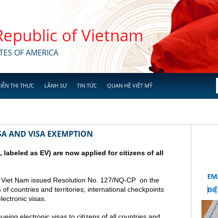
 Republic of Vietnam
TES OF AMERICA
IỄN THỊ THỰC
LÃNH SỰ
TIN TỨC
QUAN HỆ VIỆT MỸ
SA AND VISA EXEMPTION
a, labeled as EV) are now applied for citizens of all
 Viet Nam issued Resolution No. 127/NQ-CP on the
s of countries and territories; international checkpoints
lectronic visas.
ing electronic visas to citizens of all countries and