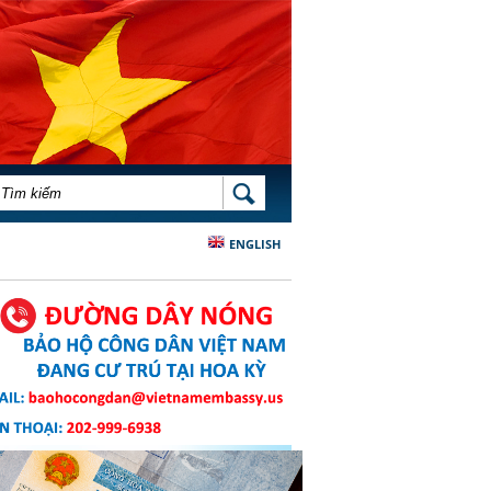
BIỂU MẪU TÌM KIẾM
TÌM KIẾM
ENGLISH