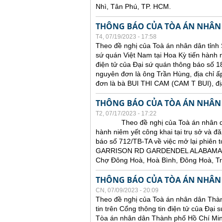
Nhì, Tân Phú, TP. HCM.
THÔNG BÁO CỦA TÒA ÁN NHÂN
T4, 07/19/2023 - 17:58
Theo đề nghị của Toà án nhân dân tỉnh 
sứ quán Việt Nam tại Hoa Kỳ tiến hành ni
điện tử của Đại sứ quán thông báo số 18
nguyên đơn là ông Trần Hùng, địa chỉ ấ
đơn là bà BUI THI CAM (CAM T BUI),
THÔNG BÁO CỦA TÒA ÁN NHÂN
T2, 07/17/2023 - 17:22
Theo đề nghị của Toà án nhân dân tỉ
hành niêm yết công khai tại trụ sở và đă
báo số 712/TB-TA về việc mở lại phiên t
GARRISON RD GARDENDEL ALABAMA 
Chợ Đông Hoà, Hoà Bình, Đông Hoà, T
THÔNG BÁO CỦA TÒA ÁN NHÂN
CN, 07/09/2023 - 20:09
Theo đề nghị của Toà án nhân dân Thàn
tin trên Cổng thông tin điện tử của Đại
Tòa án nhân dân Thành phố Hồ Chí Minh