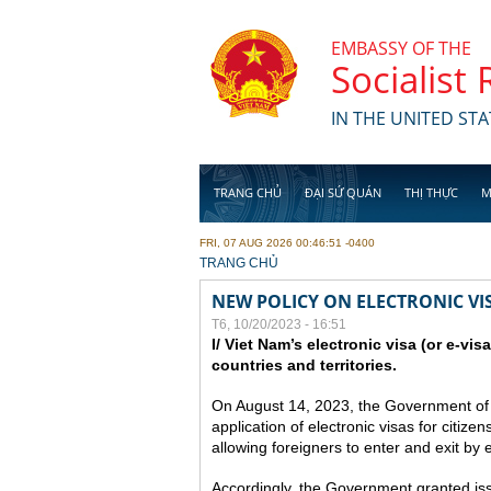
Skip to main content
EMBASSY OF THE
Socialist
IN THE UNITED STA
TRANG CHỦ
ĐẠI SỨ QUÁN
THỊ THỰC
M
FRI, 07 AUG 2026 00:46:51 -0400
YOU ARE HERE
TRANG CHỦ
NEW POLICY ON ELECTRONIC VI
T6, 10/20/2023 - 16:51
I/ Viet Nam’s electronic visa (or e-vis
countries and territories.
On August 14, 2023, the Government of
application of electronic visas for citizen
allowing foreigners to enter and exit by e
Accordingly, the Government granted issue