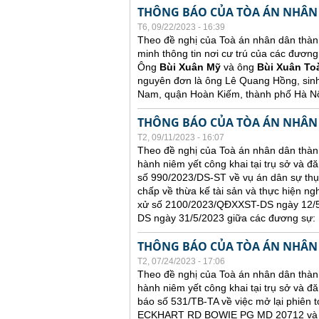
THÔNG BÁO CỦA TÒA ÁN NHÂN
T6, 09/22/2023 - 16:39
Theo đề nghị của Toà án nhân dân thàn
minh thông tin nơi cư trú của các đương
Ông
Bùi Xuân Mỹ
và ông
Bùi Xuân To
nguyên đơn là ông Lê Quang Hồng, sin
Nam, quận Hoàn Kiếm, thành phố Hà Nộ
THÔNG BÁO CỦA TÒA ÁN NHÂN
T2, 09/11/2023 - 16:07
Theo đề nghị của Toà án nhân dân thành
hành niêm yết công khai tại trụ sở và đ
số 990/2023/DS-ST về vụ án dân sự thụ
chấp về thừa kế tài sản và thực hiện ng
xử số 2100/2023/QĐXXST-DS ngày 12/5/
DS ngày 31/5/2023 giữa các đương sự:
THÔNG BÁO CỦA TÒA ÁN NHÂN
T2, 07/24/2023 - 17:06
Theo đề nghị của Toà án nhân dân thành
hành niêm yết công khai tại trụ sở và đă
báo số 531/TB-TA về việc mở lại phiên t
ECKHART RD BOWIE PG MD 20712 và ông