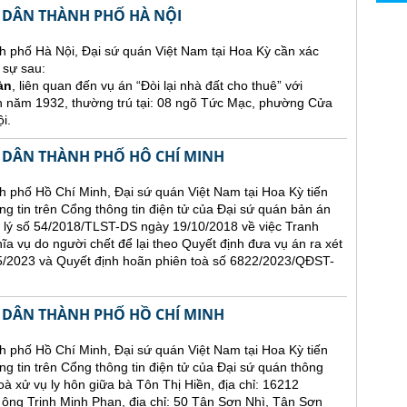
 DÂN THÀNH PHỐ HÀ NỘI
h phố Hà Nội, Đại sứ quán Việt Nam tại Hoa Kỳ cần xác
 sự sau:
àn
, liên quan đến vụ án “Đòi lại nhà đất cho thuê” với
h năm 1932, thường trú tại: 08 ngõ Tức Mạc, phường Cửa
i.
 DÂN THÀNH PHỐ HÔ CHÍ MINH
 phố Hồ Chí Minh, Đại sứ quán Việt Nam tại Hoa Kỳ tiến
ăng tin trên Cổng thông tin điện tử của Đại sứ quán bản án
 lý số 54/2018/TLST-DS ngày 19/10/2018 về việc Tranh
hĩa vụ do người chết để lại theo Quyết định đưa vụ án ra xét
2023 và Quyết định hoãn phiên toà số 6822/2023/QĐST-
 DÂN THÀNH PHỐ HỒ CHÍ MINH
 phố Hồ Chí Minh, Đại sứ quán Việt Nam tại Hoa Kỳ tiến
ng tin trên Cổng thông tin điện tử của Đại sứ quán thông
oà xử vụ ly hôn giữa bà Tôn Thị Hiền, địa chỉ: 16212
 Trịnh Minh Phan, địa chỉ: 50 Tân Sơn Nhì, Tân Sơn