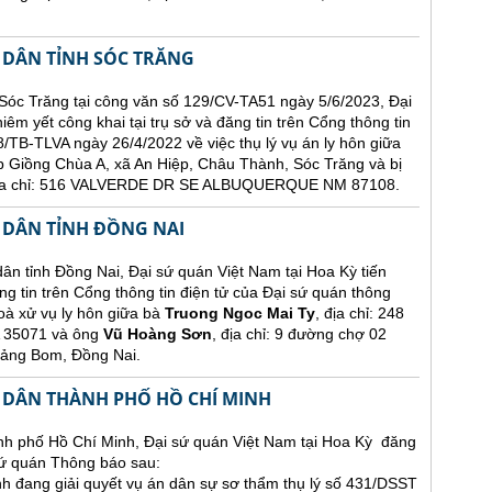
 DÂN TỈNH SÓC TRĂNG
Sóc Trăng tại công văn số 129/CV-TA51 ngày 5/6/2023, Đại
êm yết công khai tại trụ sở và đăng tin trên Cổng thông tin
/TB-TLVA ngày 26/4/2022 về việc thụ lý vụ án ly hôn giữa
p Giồng Chùa A, xã An Hiệp, Châu Thành, Sóc Trăng và bị
 địa chỉ: 516 VALVERDE DR SE ALBUQUERQUE NM 87108.
 DÂN TỈNH ĐỒNG NAI
nh Đồng Nai, Đại sứ quán Việt Nam tại Hoa Kỳ tiến
ng tin trên Cổng thông tin điện tử của Đại sứ quán thông
oà xử vụ ly hôn giữa bà
Truong Ngoc Mai Ty
, địa chỉ: 248
35071 và ông
Vũ Hoàng Sơn
, địa chỉ: 9 đường chợ 02
rảng Bom, Đồng Nai.
 DÂN THÀNH PHỐ HỒ CHÍ MINH
h phố Hồ Chí Minh, Đại sứ quán Việt Nam tại Hoa Kỳ đăng
 sứ quán Thông báo sau:
 đang giải quyết vụ án dân sự sơ thẩm thụ lý số 431/DSST