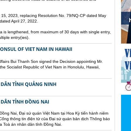
st 15, 2023, replacing Resolution No. 79/NQ-CP dated May
ated April 27, 2022.
sa is lengthened, from maximum of 30 days with single entry,
tiple entry(ies).
NSUL OF VIET NAM IN HAWAII
Affairs Bui Thanh Son signed the Decision appointing Mr.
he Socialist Republic of Viet Nam in Honolulu, Hawaii,
 DÂN TỈNH QUẢNG NINH
 DÂN TỈNH ĐỒNG NAI
Đồng Nai, Đại sứ quán Việt Nam tại Hoa Kỳ tiến hành niêm
n Cổng thông tin điện tử của Đại sứ quán bản dịch Thông báo
a Toà án nhân dân tỉnh Đồng Nai.