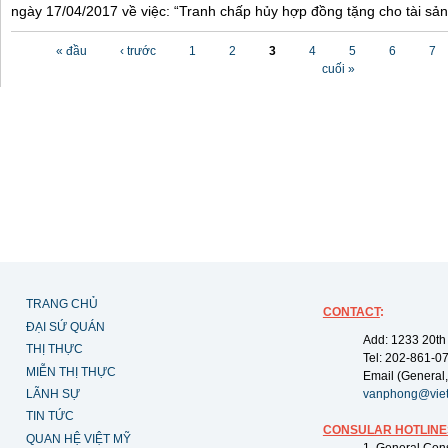
ngày 17/04/2017 về việc: “Tranh chấp hủy hợp đồng tặng cho tài sản”
Các trang
« đầu
‹ trước
1
2
3
4
5
6
7
cuối »
TRANG CHỦ
CONTACT
:
ĐẠI SỨ QUÁN
Add: 1233 20th
THỊ THỰC
Tel: 202-861-0
MIỄN THỊ THỰC
Email (General,
LÃNH SỰ
vanphong@vie
TIN TỨC
CONSULAR HOTLINE
QUAN HỆ VIỆT MỸ