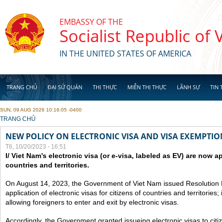
Skip to main content
EMBASSY OF THE
Socialist Republic of
IN THE UNITED STATES OF AMERICA
TRANG CHỦ
ĐẠI SỨ QUÁN
THỊ THỰC
MIỄN THỊ THỰC
LÃNH SỰ
TIN 
SUN, 09 AUG 2026 10:16:05 -0400
YOU ARE HERE
TRANG CHỦ
NEW POLICY ON ELECTRONIC VISA AND VISA EXEMPTIO
T6, 10/20/2023 - 16:51
I/ Viet Nam’s electronic visa (or e-visa, labeled as EV) are now app
countries and territories.
On August 14, 2023, the Government of Viet Nam issued Resolutio
application of electronic visas for citizens of countries and territories
allowing foreigners to enter and exit by electronic visas.
Accordingly, the Government granted issueing electronic visas to citiz