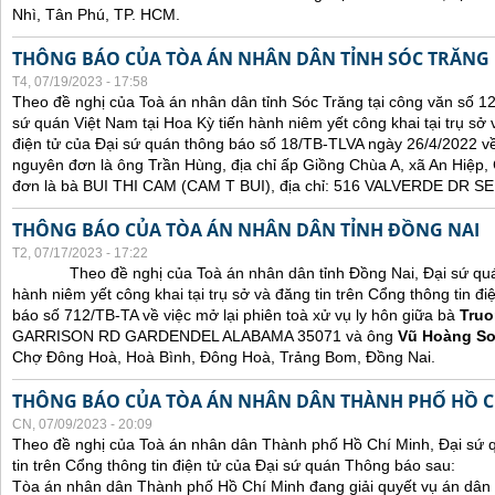
Nhì, Tân Phú, TP. HCM.
THÔNG BÁO CỦA TÒA ÁN NHÂN DÂN TỈNH SÓC TRĂNG
T4, 07/19/2023 - 17:58
Theo đề nghị của Toà án nhân dân tỉnh Sóc Trăng tại công văn số 1
sứ quán Việt Nam tại Hoa Kỳ tiến hành niêm yết công khai tại trụ sở 
điện tử của Đại sứ quán thông báo số 18/TB-TLVA ngày 26/4/2022 về 
nguyên đơn là ông Trần Hùng, địa chỉ ấp Giồng Chùa A, xã An Hiệp,
đơn là bà BUI THI CAM (CAM T BUI), địa chỉ: 516 VALVERDE DR
THÔNG BÁO CỦA TÒA ÁN NHÂN DÂN TỈNH ĐỒNG NAI
T2, 07/17/2023 - 17:22
Theo đề nghị của Toà án nhân dân tỉnh Đồng Nai, Đại sứ quán 
hành niêm yết công khai tại trụ sở và đăng tin trên Cổng thông tin đ
báo số 712/TB-TA về việc mở lại phiên toà xử vụ ly hôn giữa bà
Truo
GARRISON RD GARDENDEL ALABAMA 35071 và ông
Vũ Hoàng S
Chợ Đông Hoà, Hoà Bình, Đông Hoà, Trảng Bom, Đồng Nai.
THÔNG BÁO CỦA TÒA ÁN NHÂN DÂN THÀNH PHỐ HỒ C
CN, 07/09/2023 - 20:09
Theo đề nghị của Toà án nhân dân Thành phố Hồ Chí Minh, Đại sứ 
tin trên Cổng thông tin điện tử của Đại sứ quán Thông báo sau:
Tòa án nhân dân Thành phố Hồ Chí Minh đang giải quyết vụ án dân 