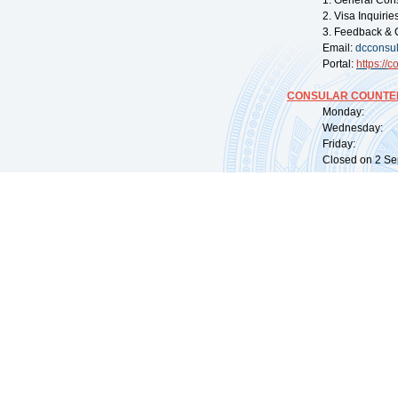
1. General Con
2. Visa Inquiri
3. Feedback & 
Email:
dcconsu
Portal:
https://
co
CONSULAR COUNTER
Monday: 09:
Wednesday: 0
Friday: 09:
Closed on 2 Sep