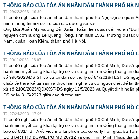
THÔNG BÁO CỦA TÒA ÁN NHÂN DÂN THÀNH PHỐ HÀ N
T6, 09/22/2023 - 16:39
Theo đề nghị của Toà án nhân dân thành phố Hà Nội, Đại sứ quán V
minh thông tin nơi cư trú của các đương sự sau:
Ông
Bùi Xuân Mỹ
và ông
Bùi Xuân Toàn
, liên quan đến vụ án “Đòi 
nguyên đơn là ông Lê Quang Hồng, sinh năm 1932, thường trú tại:
Nam, quận Hoàn Kiếm, thành phố Hà Nội.
THÔNG BÁO CỦA TÒA ÁN NHÂN DÂN THÀNH PHỐ HÔ C
T2, 09/11/2023 - 16:07
Theo đề nghị của Toà án nhân dân thành phố Hồ Chí Minh, Đại sứ qu
hành niêm yết công khai tại trụ sở và đăng tin trên Cổng thông tin đ
số 990/2023/DS-ST về vụ án dân sự thụ lý số 54/2018/TLST-DS ngày
chấp về thừa kế tài sản và thực hiện nghĩa vụ do người chết để lại t
xử số 2100/2023/QĐXXST-DS ngày 12/5/2023 và Quyết định hoãn p
DS ngày 31/5/2023 giữa các đương sự:
THÔNG BÁO CỦA TÒA ÁN NHÂN DÂN THÀNH PHỐ HỒ C
T2, 07/24/2023 - 17:06
Theo đề nghị của Toà án nhân dân thành phố Hồ Chí Minh, Đại sứ qu
hành niêm yết công khai tại trụ sở và đăng tin trên Cổng thông tin đ
báo số 531/TB-TA về việc mở lại phiên toà xử vụ ly hôn giữa bà Tôn T
ECKHART RD BOWIE PG MD 20712 và ông Trịnh Minh Phan, địa chỉ