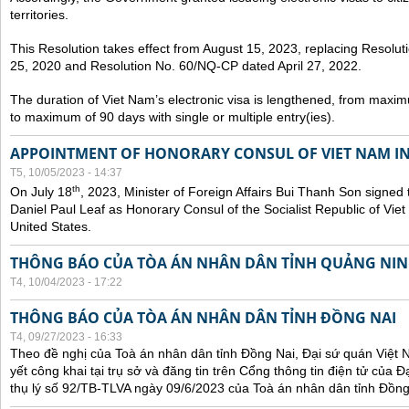
territories.
This Resolution takes effect from August 15, 2023, replacing Resol
25, 2020 and Resolution No. 60/NQ-CP dated April 27, 2022.
The duration of Viet Nam’s electronic visa is lengthened, from maxim
to maximum of 90 days with single or multiple entry(ies).
APPOINTMENT OF HONORARY CONSUL OF VIET NAM IN
T5, 10/05/2023 - 14:37
th
On July 18
, 2023, Minister of Foreign Affairs Bui Thanh Son signed 
Daniel Paul Leaf as Honorary Consul of the Socialist Republic of Vie
United States.
THÔNG BÁO CỦA TÒA ÁN NHÂN DÂN TỈNH QUẢNG NI
T4, 10/04/2023 - 17:22
THÔNG BÁO CỦA TÒA ÁN NHÂN DÂN TỈNH ĐỒNG NAI
T4, 09/27/2023 - 16:33
Theo đề nghị của Toà án nhân dân tỉnh Đồng Nai, Đại sứ quán Việt 
yết công khai tại trụ sở và đăng tin trên Cổng thông tin điện tử của
thụ lý số 92/TB-TLVA ngày 09/6/2023 của Toà án nhân dân tỉnh Đồng