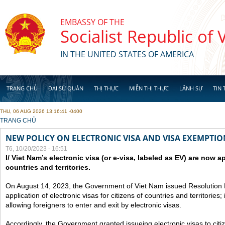
Skip to main content
EMBASSY OF THE
Socialist Republic of
IN THE UNITED STATES OF AMERICA
TRANG CHỦ
ĐẠI SỨ QUÁN
THỊ THỰC
MIỄN THỊ THỰC
LÃNH SỰ
TIN 
THU, 06 AUG 2026 13:16:41 -0400
YOU ARE HERE
TRANG CHỦ
NEW POLICY ON ELECTRONIC VISA AND VISA EXEMPTIO
T6, 10/20/2023 - 16:51
I/ Viet Nam’s electronic visa (or e-visa, labeled as EV) are now app
countries and territories.
On August 14, 2023, the Government of Viet Nam issued Resolutio
application of electronic visas for citizens of countries and territories
allowing foreigners to enter and exit by electronic visas.
Accordingly, the Government granted issueing electronic visas to citiz