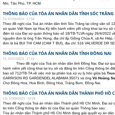
Nhì, Tân Phú, TP. HCM.
THÔNG BÁO CỦA TÒA ÁN NHÂN DÂN TỈNH SÓC TRĂNG
T4, 07/19/2023 - 17:58
Theo đề nghị của Toà án nhân dân tỉnh Sóc Trăng tại công văn số 1
sứ quán Việt Nam tại Hoa Kỳ tiến hành niêm yết công khai tại trụ sở 
điện tử của Đại sứ quán thông báo số 18/TB-TLVA ngày 26/4/2022 về 
nguyên đơn là ông Trần Hùng, địa chỉ ấp Giồng Chùa A, xã An Hiệp,
đơn là bà BUI THI CAM (CAM T BUI), địa chỉ: 516 VALVERDE DR
THÔNG BÁO CỦA TÒA ÁN NHÂN DÂN TỈNH ĐỒNG NAI
T2, 07/17/2023 - 17:22
Theo đề nghị của Toà án nhân dân tỉnh Đồng Nai, Đại sứ quán 
hành niêm yết công khai tại trụ sở và đăng tin trên Cổng thông tin đ
báo số 712/TB-TA về việc mở lại phiên toà xử vụ ly hôn giữa bà
Truo
GARRISON RD GARDENDEL ALABAMA 35071 và ông
Vũ Hoàng S
Chợ Đông Hoà, Hoà Bình, Đông Hoà, Trảng Bom, Đồng Nai.
THÔNG BÁO CỦA TÒA ÁN NHÂN DÂN THÀNH PHỐ HỒ C
CN, 07/09/2023 - 20:09
Theo đề nghị của Toà án nhân dân Thành phố Hồ Chí Minh, Đại sứ 
tin trên Cổng thông tin điện tử của Đại sứ quán Thông báo sau:
Tòa án nhân dân Thành phố Hồ Chí Minh đang giải quyết vụ án dân 