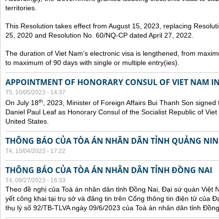
territories.
This Resolution takes effect from August 15, 2023, replacing Resol
25, 2020 and Resolution No. 60/NQ-CP dated April 27, 2022.
The duration of Viet Nam’s electronic visa is lengthened, from maxim
to maximum of 90 days with single or multiple entry(ies).
APPOINTMENT OF HONORARY CONSUL OF VIET NAM IN
T5, 10/05/2023 - 14:37
th
On July 18
, 2023, Minister of Foreign Affairs Bui Thanh Son signed 
Daniel Paul Leaf as Honorary Consul of the Socialist Republic of Vie
United States.
THÔNG BÁO CỦA TÒA ÁN NHÂN DÂN TỈNH QUẢNG NI
T4, 10/04/2023 - 17:22
THÔNG BÁO CỦA TÒA ÁN NHÂN DÂN TỈNH ĐỒNG NAI
T4, 09/27/2023 - 16:33
Theo đề nghị của Toà án nhân dân tỉnh Đồng Nai, Đại sứ quán Việt 
yết công khai tại trụ sở và đăng tin trên Cổng thông tin điện tử của
thụ lý số 92/TB-TLVA ngày 09/6/2023 của Toà án nhân dân tỉnh Đồng