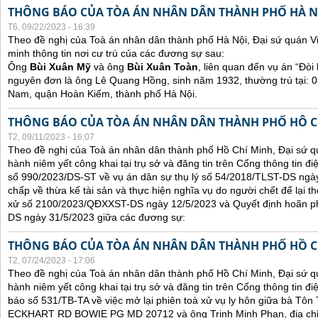
THÔNG BÁO CỦA TÒA ÁN NHÂN DÂN THÀNH PHỐ HÀ N
T6, 09/22/2023 - 16:39
Theo đề nghị của Toà án nhân dân thành phố Hà Nội, Đại sứ quán V
minh thông tin nơi cư trú của các đương sự sau:
Ông
Bùi Xuân Mỹ
và ông
Bùi Xuân Toàn
, liên quan đến vụ án “Đòi 
nguyên đơn là ông Lê Quang Hồng, sinh năm 1932, thường trú tại:
Nam, quận Hoàn Kiếm, thành phố Hà Nội.
THÔNG BÁO CỦA TÒA ÁN NHÂN DÂN THÀNH PHỐ HÔ C
T2, 09/11/2023 - 16:07
Theo đề nghị của Toà án nhân dân thành phố Hồ Chí Minh, Đại sứ qu
hành niêm yết công khai tại trụ sở và đăng tin trên Cổng thông tin đ
số 990/2023/DS-ST về vụ án dân sự thụ lý số 54/2018/TLST-DS ngày
chấp về thừa kế tài sản và thực hiện nghĩa vụ do người chết để lại t
xử số 2100/2023/QĐXXST-DS ngày 12/5/2023 và Quyết định hoãn p
DS ngày 31/5/2023 giữa các đương sự:
THÔNG BÁO CỦA TÒA ÁN NHÂN DÂN THÀNH PHỐ HỒ C
T2, 07/24/2023 - 17:06
Theo đề nghị của Toà án nhân dân thành phố Hồ Chí Minh, Đại sứ qu
hành niêm yết công khai tại trụ sở và đăng tin trên Cổng thông tin đ
báo số 531/TB-TA về việc mở lại phiên toà xử vụ ly hôn giữa bà Tôn T
ECKHART RD BOWIE PG MD 20712 và ông Trịnh Minh Phan, địa chỉ