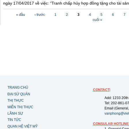
ngày 17/04/2017 về việc: “Tranh chấp hủy hợp đồng tặng cho tài sản”
Các trang
« đầu
‹ trước
1
2
3
4
5
6
7
cuối »
TRANG CHỦ
CONTACT
:
ĐẠI SỨ QUÁN
Add: 1233 20th
THỊ THỰC
Tel: 202-861-0
MIỄN THỊ THỰC
Email (General,
LÃNH SỰ
vanphong@vie
TIN TỨC
CONSULAR HOTLINE
QUAN HỆ VIỆT MỸ