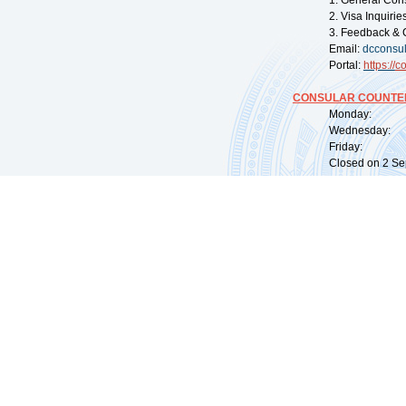
1. General Con
2. Visa Inquiri
3. Feedback & 
Email:
dcconsu
Portal:
https://
co
CONSULAR COUNTER
Monday: 09:
Wednesday: 0
Friday: 09:
Closed on 2 Sep