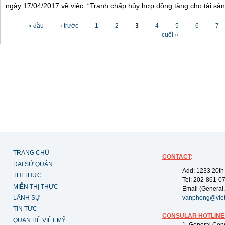
ngày 17/04/2017 về việc: “Tranh chấp hủy hợp đồng tặng cho tài sản”
Các trang
« đầu
‹ trước
1
2
3
4
5
6
7
cuối »
TRANG CHỦ
CONTACT
:
ĐẠI SỨ QUÁN
Add: 1233 20th
THỊ THỰC
Tel: 202-861-0
MIỄN THỊ THỰC
Email (General,
LÃNH SỰ
vanphong@vie
TIN TỨC
CONSULAR HOTLINE
QUAN HỆ VIỆT MỸ