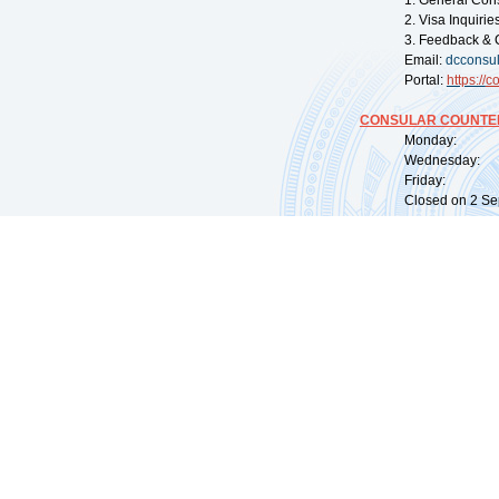
1. General Con
2. Visa Inquiri
3. Feedback & 
Email:
dcconsu
Portal:
https://
co
CONSULAR COUNTER
Monday: 09:
Wednesday: 0
Friday: 09:
Closed on 2 Sep