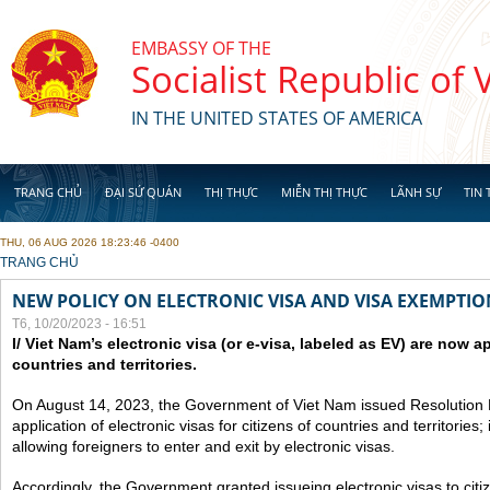
Skip to main content
EMBASSY OF THE
Socialist Republic of
IN THE UNITED STATES OF AMERICA
TRANG CHỦ
ĐẠI SỨ QUÁN
THỊ THỰC
MIỄN THỊ THỰC
LÃNH SỰ
TIN 
THU, 06 AUG 2026 18:23:46 -0400
YOU ARE HERE
TRANG CHỦ
NEW POLICY ON ELECTRONIC VISA AND VISA EXEMPTIO
T6, 10/20/2023 - 16:51
I/ Viet Nam’s electronic visa (or e-visa, labeled as EV) are now app
countries and territories.
On August 14, 2023, the Government of Viet Nam issued Resolutio
application of electronic visas for citizens of countries and territories
allowing foreigners to enter and exit by electronic visas.
Accordingly, the Government granted issueing electronic visas to citiz