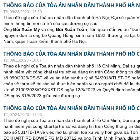
THÔNG BÁO CỦA TÒA ÁN NHÂN DÂN THÀNH PHỐ HÀ N
T6, 09/22/2023 - 16:39
Theo đề nghị của Toà án nhân dân thành phố Hà Nội, Đại sứ quán V
minh thông tin nơi cư trú của các đương sự sau:
Ông
Bùi Xuân Mỹ
và ông
Bùi Xuân Toàn
, liên quan đến vụ án “Đòi 
nguyên đơn là ông Lê Quang Hồng, sinh năm 1932, thường trú tại:
Nam, quận Hoàn Kiếm, thành phố Hà Nội.
THÔNG BÁO CỦA TÒA ÁN NHÂN DÂN THÀNH PHỐ HÔ C
T2, 09/11/2023 - 16:07
Theo đề nghị của Toà án nhân dân thành phố Hồ Chí Minh, Đại sứ qu
hành niêm yết công khai tại trụ sở và đăng tin trên Cổng thông tin đ
số 990/2023/DS-ST về vụ án dân sự thụ lý số 54/2018/TLST-DS ngày
chấp về thừa kế tài sản và thực hiện nghĩa vụ do người chết để lại t
xử số 2100/2023/QĐXXST-DS ngày 12/5/2023 và Quyết định hoãn p
DS ngày 31/5/2023 giữa các đương sự:
THÔNG BÁO CỦA TÒA ÁN NHÂN DÂN THÀNH PHỐ HỒ C
T2, 07/24/2023 - 17:06
Theo đề nghị của Toà án nhân dân thành phố Hồ Chí Minh, Đại sứ qu
hành niêm yết công khai tại trụ sở và đăng tin trên Cổng thông tin đ
báo số 531/TB-TA về việc mở lại phiên toà xử vụ ly hôn giữa bà Tôn T
ECKHART RD BOWIE PG MD 20712 và ông Trịnh Minh Phan, địa chỉ