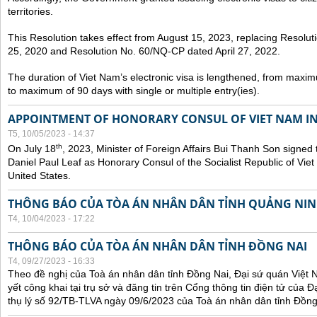
territories.
This Resolution takes effect from August 15, 2023, replacing Resol
25, 2020 and Resolution No. 60/NQ-CP dated April 27, 2022.
The duration of Viet Nam’s electronic visa is lengthened, from maxim
to maximum of 90 days with single or multiple entry(ies).
APPOINTMENT OF HONORARY CONSUL OF VIET NAM IN
T5, 10/05/2023 - 14:37
th
On July 18
, 2023, Minister of Foreign Affairs Bui Thanh Son signed 
Daniel Paul Leaf as Honorary Consul of the Socialist Republic of Vie
United States.
THÔNG BÁO CỦA TÒA ÁN NHÂN DÂN TỈNH QUẢNG NI
T4, 10/04/2023 - 17:22
THÔNG BÁO CỦA TÒA ÁN NHÂN DÂN TỈNH ĐỒNG NAI
T4, 09/27/2023 - 16:33
Theo đề nghị của Toà án nhân dân tỉnh Đồng Nai, Đại sứ quán Việt 
yết công khai tại trụ sở và đăng tin trên Cổng thông tin điện tử của
thụ lý số 92/TB-TLVA ngày 09/6/2023 của Toà án nhân dân tỉnh Đồng