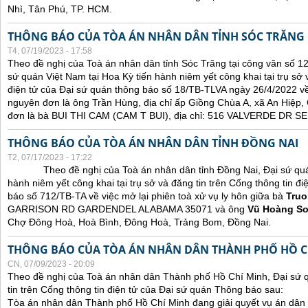
Nhì, Tân Phú, TP. HCM.
THÔNG BÁO CỦA TÒA ÁN NHÂN DÂN TỈNH SÓC TRĂNG
T4, 07/19/2023 - 17:58
Theo đề nghị của Toà án nhân dân tỉnh Sóc Trăng tại công văn số 1
sứ quán Việt Nam tại Hoa Kỳ tiến hành niêm yết công khai tại trụ sở 
điện tử của Đại sứ quán thông báo số 18/TB-TLVA ngày 26/4/2022 về 
nguyên đơn là ông Trần Hùng, địa chỉ ấp Giồng Chùa A, xã An Hiệp,
đơn là bà BUI THI CAM (CAM T BUI), địa chỉ: 516 VALVERDE DR
THÔNG BÁO CỦA TÒA ÁN NHÂN DÂN TỈNH ĐỒNG NAI
T2, 07/17/2023 - 17:22
Theo đề nghị của Toà án nhân dân tỉnh Đồng Nai, Đại sứ quán 
hành niêm yết công khai tại trụ sở và đăng tin trên Cổng thông tin đ
báo số 712/TB-TA về việc mở lại phiên toà xử vụ ly hôn giữa bà
Truo
GARRISON RD GARDENDEL ALABAMA 35071 và ông
Vũ Hoàng S
Chợ Đông Hoà, Hoà Bình, Đông Hoà, Trảng Bom, Đồng Nai.
THÔNG BÁO CỦA TÒA ÁN NHÂN DÂN THÀNH PHỐ HỒ C
CN, 07/09/2023 - 20:09
Theo đề nghị của Toà án nhân dân Thành phố Hồ Chí Minh, Đại sứ 
tin trên Cổng thông tin điện tử của Đại sứ quán Thông báo sau:
Tòa án nhân dân Thành phố Hồ Chí Minh đang giải quyết vụ án dân 