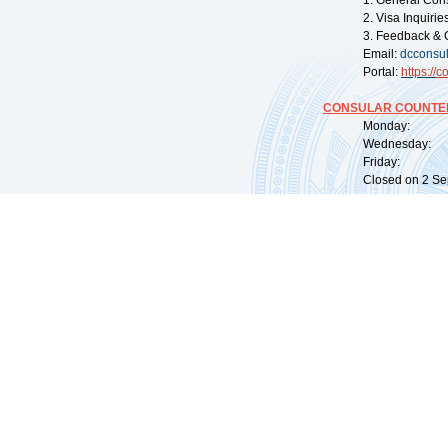
1. General Con
2. Visa Inquiri
3. Feedback & 
Email:
dcconsu
Portal:
https://
co
CONSULAR COUNTER
Monday: 09:
Wednesday: 0
Friday: 09:
Closed on 2 Sep