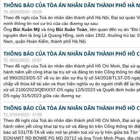
THÔNG BÁO CỦA TÒA ÁN NHÂN DÂN THÀNH PHỐ HÀ N
T6, 09/22/2023 - 16:39
Theo đề nghị của Toà án nhân dân thành phố Hà Nội, Đại sứ quán V
minh thông tin nơi cư trú của các đương sự sau:
Ông
Bùi Xuân Mỹ
và ông
Bùi Xuân Toàn
, liên quan đến vụ án “Đòi 
nguyên đơn là ông Lê Quang Hồng, sinh năm 1932, thường trú tại:
Nam, quận Hoàn Kiếm, thành phố Hà Nội.
THÔNG BÁO CỦA TÒA ÁN NHÂN DÂN THÀNH PHỐ HÔ C
T2, 09/11/2023 - 16:07
Theo đề nghị của Toà án nhân dân thành phố Hồ Chí Minh, Đại sứ qu
hành niêm yết công khai tại trụ sở và đăng tin trên Cổng thông tin đ
số 990/2023/DS-ST về vụ án dân sự thụ lý số 54/2018/TLST-DS ngày
chấp về thừa kế tài sản và thực hiện nghĩa vụ do người chết để lại t
xử số 2100/2023/QĐXXST-DS ngày 12/5/2023 và Quyết định hoãn p
DS ngày 31/5/2023 giữa các đương sự:
THÔNG BÁO CỦA TÒA ÁN NHÂN DÂN THÀNH PHỐ HỒ C
T2, 07/24/2023 - 17:06
Theo đề nghị của Toà án nhân dân thành phố Hồ Chí Minh, Đại sứ qu
hành niêm yết công khai tại trụ sở và đăng tin trên Cổng thông tin đ
báo số 531/TB-TA về việc mở lại phiên toà xử vụ ly hôn giữa bà Tôn T
ECKHART RD BOWIE PG MD 20712 và ông Trịnh Minh Phan, địa chỉ