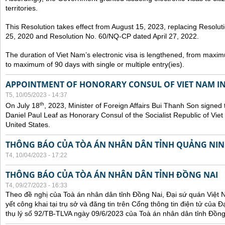
territories.
This Resolution takes effect from August 15, 2023, replacing Resol
25, 2020 and Resolution No. 60/NQ-CP dated April 27, 2022.
The duration of Viet Nam’s electronic visa is lengthened, from maxim
to maximum of 90 days with single or multiple entry(ies).
APPOINTMENT OF HONORARY CONSUL OF VIET NAM IN
T5, 10/05/2023 - 14:37
th
On July 18
, 2023, Minister of Foreign Affairs Bui Thanh Son signed 
Daniel Paul Leaf as Honorary Consul of the Socialist Republic of Vie
United States.
THÔNG BÁO CỦA TÒA ÁN NHÂN DÂN TỈNH QUẢNG NI
T4, 10/04/2023 - 17:22
THÔNG BÁO CỦA TÒA ÁN NHÂN DÂN TỈNH ĐỒNG NAI
T4, 09/27/2023 - 16:33
Theo đề nghị của Toà án nhân dân tỉnh Đồng Nai, Đại sứ quán Việt 
yết công khai tại trụ sở và đăng tin trên Cổng thông tin điện tử của
thụ lý số 92/TB-TLVA ngày 09/6/2023 của Toà án nhân dân tỉnh Đồng