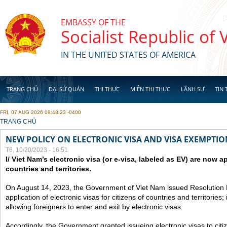
Skip to main content
EMBASSY OF THE
Socialist Republic of
IN THE UNITED STATES OF AMERICA
TRANG CHỦ
ĐẠI SỨ QUÁN
THỊ THỰC
MIỄN THỊ THỰC
LÃNH SỰ
TIN 
FRI, 07 AUG 2026 09:48:23 -0400
YOU ARE HERE
TRANG CHỦ
NEW POLICY ON ELECTRONIC VISA AND VISA EXEMPTIO
T6, 10/20/2023 - 16:51
I/ Viet Nam’s electronic visa (or e-visa, labeled as EV) are now app
countries and territories.
On August 14, 2023, the Government of Viet Nam issued Resolutio
application of electronic visas for citizens of countries and territories
allowing foreigners to enter and exit by electronic visas.
Accordingly, the Government granted issueing electronic visas to citiz