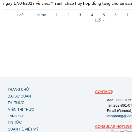
ngày 17/04/2017 về việc: “Tranh chấp hủy hợp đồng tặng cho tài sản”
Các trang
« đầu
‹ trước
1
2
3
4
5
6
7
cuối »
TRANG CHỦ
CONTACT
:
ĐẠI SỨ QUÁN
Add: 1233 20th
THỊ THỰC
Tel: 202-861-0
MIỄN THỊ THỰC
Email (General,
LÃNH SỰ
vanphong@vie
TIN TỨC
CONSULAR HOTLINE
QUAN HỆ VIỆT MỸ