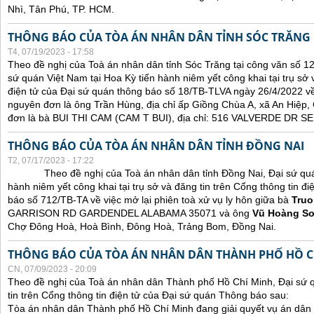
Nhì, Tân Phú, TP. HCM.
THÔNG BÁO CỦA TÒA ÁN NHÂN DÂN TỈNH SÓC TRĂNG
T4, 07/19/2023 - 17:58
Theo đề nghị của Toà án nhân dân tỉnh Sóc Trăng tại công văn số 1
sứ quán Việt Nam tại Hoa Kỳ tiến hành niêm yết công khai tại trụ sở 
điện tử của Đại sứ quán thông báo số 18/TB-TLVA ngày 26/4/2022 về 
nguyên đơn là ông Trần Hùng, địa chỉ ấp Giồng Chùa A, xã An Hiệp,
đơn là bà BUI THI CAM (CAM T BUI), địa chỉ: 516 VALVERDE DR
THÔNG BÁO CỦA TÒA ÁN NHÂN DÂN TỈNH ĐỒNG NAI
T2, 07/17/2023 - 17:22
Theo đề nghị của Toà án nhân dân tỉnh Đồng Nai, Đại sứ quán 
hành niêm yết công khai tại trụ sở và đăng tin trên Cổng thông tin đ
báo số 712/TB-TA về việc mở lại phiên toà xử vụ ly hôn giữa bà
Truo
GARRISON RD GARDENDEL ALABAMA 35071 và ông
Vũ Hoàng S
Chợ Đông Hoà, Hoà Bình, Đông Hoà, Trảng Bom, Đồng Nai.
THÔNG BÁO CỦA TÒA ÁN NHÂN DÂN THÀNH PHỐ HỒ C
CN, 07/09/2023 - 20:09
Theo đề nghị của Toà án nhân dân Thành phố Hồ Chí Minh, Đại sứ 
tin trên Cổng thông tin điện tử của Đại sứ quán Thông báo sau:
Tòa án nhân dân Thành phố Hồ Chí Minh đang giải quyết vụ án dân 