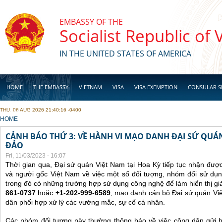
Skip to main content
EMBASSY OF THE
Socialist Republic of
IN THE UNITED STATES OF AMERICA
HOME
THE EMBASSY
VIETNAM
VISA
VISA EXEMPTION
CONSULAR S
THU, 06 AUG 2026 21:40:16 -0400
BUSINESS
YOU ARE HERE
HOME
CẢNH BÁO THỨ 3: VỀ HÀNH VI MẠO DANH ĐẠI SỨ QU
ĐẢO
Fri, 11/03/2023 - 16:07
Thời gian qua, Đại sứ quán Việt Nam tại Hoa Kỳ tiếp tục nhận đư
và người gốc Việt Nam về việc một số đối tượng, nhóm đối sử dụn
trong đó có những trường hợp sử dụng công nghệ để làm hiển thị gi
861-0737
hoặc
+1
-
202-999-6589
, mạo danh cán bộ Đại sứ quán Vi
dân phối hợp xử lý các vướng mắc, sự cố cá nhân.
Các nhóm đối tượng này thường thông báo về việc công dân gửi 