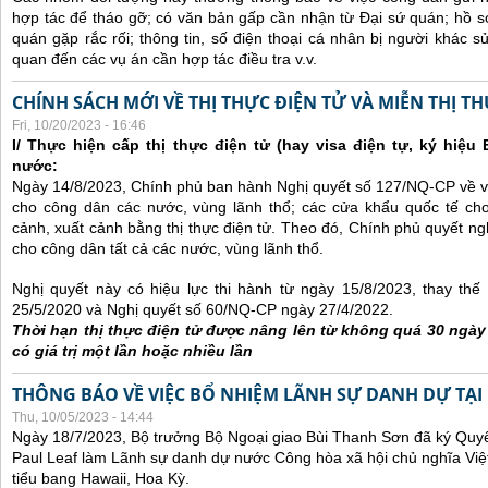
hợp tác để tháo gỡ; có văn bản gấp cần nhận từ Đại sứ quán; hồ sơ
quán gặp rắc rối; thông tin, số điện thoại cá nhân bị người khác 
quan đến các vụ án cần hợp tác điều tra v.v.
CHÍNH SÁCH MỚI VỀ THỊ THỰC ĐIỆN TỬ VÀ MIỄN THỊ T
Fri, 10/20/2023 - 16:46
I/ Thực hiện cấp thị thực điện tử (hay visa điện tự, ký hiệu
nước:
Ngày 14/8/2023, Chính phủ ban hành Nghị quyết số 127/NQ-CP về việ
cho công dân các nước, vùng lãnh thổ; các cửa khẩu quốc tế ch
cảnh, xuất cảnh bằng thị thực điện tử. Theo đó, Chính phủ quyết ngh
cho công dân tất cả các nước, vùng lãnh thổ.
Nghị quyết này có hiệu lực thi hành từ ngày 15/8/2023, thay th
25/5/2020 và Nghị quyết số 60/NQ-CP ngày 27/4/2022.
Thời hạn thị thực điện tử được nâng lên từ không quá 30 ngà
có giá trị một lần hoặc nhiều lần
THÔNG BÁO VỀ VIỆC BỔ NHIỆM LÃNH SỰ DANH DỰ TẠI
Thu, 10/05/2023 - 14:44
Ngày 18/7/2023, Bộ trưởng Bộ Ngoại giao Bùi Thanh Sơn đã ký Quyế
Paul Leaf làm Lãnh sự danh dự nước Công hòa xã hội chủ nghĩa Việt
tiểu bang Hawaii, Hoa Kỳ.