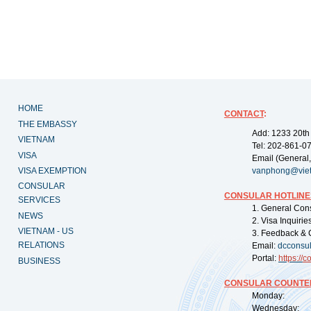
HOME
CONTACT
:
THE EMBASSY
Add: 1233 20th
VIETNAM
Tel: 202-861-0
VISA
Email (General,
VISA EXEMPTION
vanphong@vie
CONSULAR
CONSULAR HOTLINE
SERVICES
1. General Con
NEWS
2. Visa Inquiri
VIETNAM - US
3. Feedback & 
RELATIONS
Email:
dcconsu
Portal:
https://
co
BUSINESS
CONSULAR COUNTER
Monday: 09:
Wednesday: 0