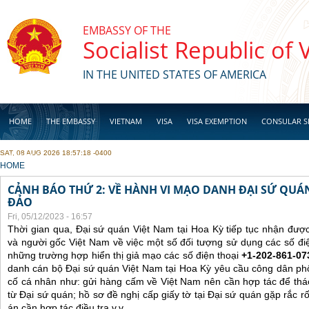
Skip to main content
EMBASSY OF THE
Socialist Republic of
IN THE UNITED STATES OF AMERICA
HOME
THE EMBASSY
VIETNAM
VISA
VISA EXEMPTION
CONSULAR S
SAT, 08 AUG 2026 18:57:18 -0400
BUSINESS
YOU ARE HERE
HOME
CẢNH BÁO THỨ 2: VỀ HÀNH VI MẠO DANH ĐẠI SỨ QU
ĐẢO
Fri, 05/12/2023 - 16:57
Thời gian qua, Đại sứ quán Việt Nam tại Hoa Kỳ tiếp tục nhận đư
và người gốc Việt Nam về việc một số đối tượng sử dụng các số điệ
những trường hợp hiển thị giả mạo các số điện thoại
+1-202-861-07
danh cán bộ Đại sứ quán Việt Nam tại Hoa Kỳ yêu cầu công dân ph
cố cá nhân như: gửi hàng cấm về Việt Nam nên cần hợp tác để thá
từ Đại sứ quán; hồ sơ đề nghị cấp giấy tờ tại Đại sứ quán gặp rắc r
án cần hợp tác điều tra v.v.