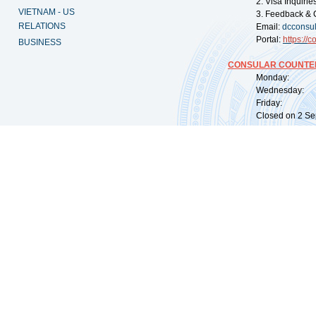
2. Visa Inquiri
VIETNAM - US
3. Feedback & 
RELATIONS
Email:
dcconsu
Portal:
https://
co
BUSINESS
CONSULAR COUNTER
Monday: 09:
Wednesday: 0
Friday: 09:
Closed on 2 Sep