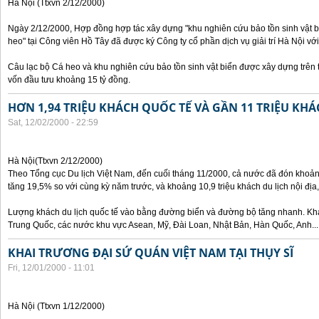
Hà Nội (Ttxvn 2/12/2000)
Ngày 2/12/2000, Hợp đồng hợp tác xây dựng "khu nghiên cứu bảo tồn sinh vật bi
heo" tại Công viên Hồ Tây đã được ký Công ty cổ phần dịch vụ giải trí Hà Nội với
Câu lạc bộ Cá heo và khu nghiên cứu bảo tồn sinh vật biển được xây dựng trên 
vốn đầu tưu khoảng 15 tỷ đồng.
HƠN 1,94 TRIỆU KHÁCH QUỐC TẾ VÀ GẦN 11 TRIỆU KHÁ
Sat, 12/02/2000 - 22:59
Hà Nội(Ttxvn 2/12/2000)
Theo Tổng cục Du lịch Việt Nam, đến cuối tháng 11/2000, cả nước đã đón khoảng
tăng 19,5% so với cùng kỳ năm trước, và khoảng 10,9 triệu khách du lịch nội đị
Lượng khách du lịch quốc tế vào bằng đường biển và đường bộ tăng nhanh. Khá
Trung Quốc, các nước khu vực Asean, Mỹ, Đài Loan, Nhật Bản, Hàn Quốc, Anh...
KHAI TRƯƠNG ĐẠI SỨ QUÁN VIỆT NAM TẠI THỤY SĨ
Fri, 12/01/2000 - 11:01
Hà Nội (Ttxvn 1/12/2000)