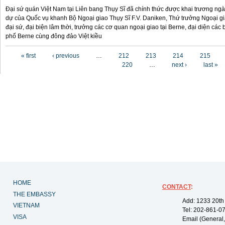
Đại sứ quán Việt Nam tại Liên bang Thụy Sĩ đã chính thức được khai trương ngày
dự của Quốc vụ khanh Bộ Ngoại giao Thụy Sĩ F.V. Daniken, Thứ trưởng Ngoại g
đại sứ, đại biện lâm thời, trưởng các cơ quan ngoại giao tại Berne, đại diện cá
phố Berne cùng đông đảo Việt kiều
Pages
« first
‹ previous
…
212
213
214
215
220
…
next ›
last »
HOME
CONTACT
:
THE EMBASSY
Add: 1233 20th
VIETNAM
Tel: 202-861-0
VISA
Email (General,