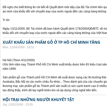
Đề nghị cho biết thông tin chi tiết về Quyết định mới đây của Bộ Tài chính liên 
an ninh cửa khẩu đối với chuyến bay của nước ngoài đến các cảng hàng không
Tr lời:
Ngày 13/11/2000, Bộ Tài chính đã ban hành Quyết định 179/2000/QĐ/BTC về mức
khẩu đối với chuyến bay của nước ngoài đến các cảng hàng không của Việt Na
XUẤT KHẨU SẢN PHẨM GỖ Ở TP HỒ CHÍ MINH TĂNG
Mon, 12/04/2000 - 16:52
Hà Nội (Ttxvn 4/11/2000)
Ước tính năm nay, Thành Phố Hồ Chí Minh xuất khẩu được trên 65 triệu Usd sả
năm 1999.
Sản phẩm gỗ của Thành phố Hồ Chí Minh đã xuất được sang các thị trường Đài 
Australia, Bắc Mỹ và các nước châu Âu khác... Theo đánh giá của các chuyên gi
thương mại, sản phẩm gỗ do Thành phố sản xuất có sức cạnh tranh cao ở nhiều 
lao động thấp, trình độ tay nghề khéo léo và áp dụng công nghệ tiên tiến.
HỘI TRẠI NHỮNG NGƯỜI KHUYẾT TẬT
Sat, 12/02/2000 - 23:05