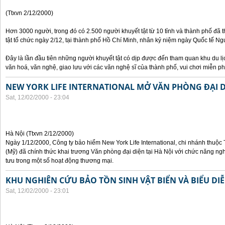
(Ttxvn 2/12/2000)
Hơn 3000 người, trong đó có 2.500 người khuyết tật từ 10 tỉnh và thành phố đã 
tật tổ chức ngày 2/12, tại thành phố Hồ Chí Minh, nhân kỷ niệm ngày Quốc tế Ngườ
Đây là lần đầu tiên những người khuyết tật có dịp được đến tham quan khu du lị
văn hoá, văn nghệ, giao lưu với các văn nghệ sĩ của thành phố, vui chơi miễn ph
NEW YORK LIFE INTERNATIONAL MỞ VĂN PHÒNG ĐẠI DI
Sat, 12/02/2000 - 23:04
Hà Nội (Ttxvn 2/12/2000)
Ngày 1/12/2000, Công ty bảo hiểm New York Life International, chi nhánh thuộc
(Mỹ) đã chính thức khai trương Văn phòng đại diện tại Hà Nội với chức năng ngh
tưu trong một số hoạt động thương mại.
KHU NGHIÊN CỨU BẢO TỒN SINH VẬT BIỂN VÀ BIỂU DIỄ
Sat, 12/02/2000 - 23:01