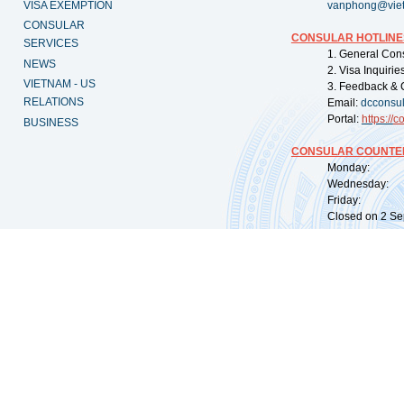
VISA EXEMPTION
vanphong@vie
CONSULAR
CONSULAR HOTLINE
SERVICES
1. General Con
NEWS
2. Visa Inquiri
VIETNAM - US
3. Feedback & 
RELATIONS
Email:
dcconsu
Portal:
https://
co
BUSINESS
CONSULAR COUNTER
Monday: 09:
Wednesday: 0
Friday: 09:
Closed on 2 Sep