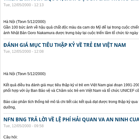
Tue, 12/05/2000 - 12:13
Hà Nội (Ttxvn 5/12/2000)
Gần 100 bức ảnh về hậu quả chất độc màu da cam do Mỹ để lại trong cuộc chiế
ảnh Nhật Bản Goro Nakamura được trưng bày tại cuộc triển lãm tổ chức từ ngày 
ĐÁNH GIÁ MỤC TIÊU THẬP KỶ VỀ TRẺ EM VIỆT NAM
Tue, 12/05/2000 - 12:08
Hà Nội (Ttxvn 5/12/2000)
Kết quả điều tra đánh giá mục tiêu thập kỷ vì trẻ em Việt Nam giai đoạn 1991-
phối hợp với ủy Ban Bảo vệ và Chăm sóc trẻ em Việt Nam và tổ chức UNICEF côn
Báo cáo phân tích thống kê mô tả chi tiết các kết quả đạt được trong thập kỷ qua t
dưỡng,
NFN BNG TRẢ LỜI VỀ LỆ PHÍ HẢI QUAN VA AN NINH CU
Tue, 12/05/2000 - 09:58
Câu hỏi: