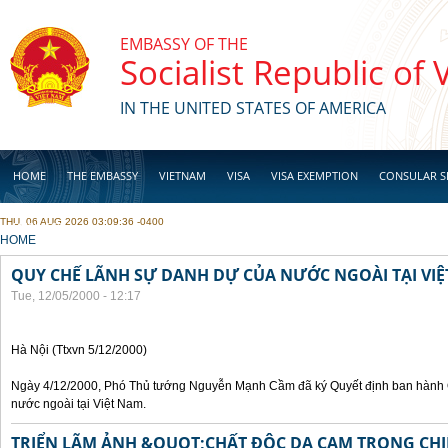
Skip to main content
EMBASSY OF THE
Socialist Republic of
IN THE UNITED STATES OF AMERICA
HOME
THE EMBASSY
VIETNAM
VISA
VISA EXEMPTION
CONSULAR S
THU, 06 AUG 2026 03:09:36 -0400
BUSINESS
YOU ARE HERE
HOME
QUY CHẾ LÃNH SỰ DANH DỰ CỦA NƯỚC NGOÀI TẠI VI
Tue, 12/05/2000 - 12:17
Hà Nội (Ttxvn 5/12/2000)
Ngày 4/12/2000, Phó Thủ tướng Nguyễn Mạnh Cầm đã ký Quyết định ban hành 
nước ngoài tại Việt Nam.
TRIỂN LÃM ẢNH &QUOT;CHẤT ĐỘC DA CAM TRONG CHI