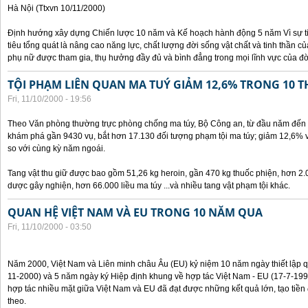
Hà Nội (Ttxvn 10/11/2000)
Định hướng xây dựng Chiến lược 10 năm và Kế hoạch hành động 5 năm Vì sự t
tiêu tổng quát là nâng cao năng lực, chất lượng đời sống vật chất và tinh thần 
phụ nữ được tham gia, thụ hưởng đầy đủ và bình đẳng trong mọi lĩnh vực của đờ
TỘI PHẠM LIÊN QUAN MA TUÝ GIẢM 12,6% TRONG 10 
Fri, 11/10/2000 - 19:56
Theo Văn phòng thường trực phòng chống ma túy, Bộ Công an, từ đầu năm đến 
khám phá gần 9430 vụ, bắt hơn 17.130 đối tượng phạm tội ma túy; giảm 12,6% 
so với cùng kỳ năm ngoái.
Tang vật thu giữ được bao gồm 51,26 kg heroin, gần 470 kg thuốc phiện, hơn 2.
dược gây nghiện, hơn 66.000 liều ma túy ...và nhiều tang vật phạm tội khác.
QUAN HỆ VIỆT NAM VÀ EU TRONG 10 NĂM QUA
Fri, 11/10/2000 - 03:50
Năm 2000, Việt Nam và Liên minh châu Âu (EU) kỷ niệm 10 năm ngày thiết lập q
11-2000) và 5 năm ngày ký Hiệp định khung về hợp tác Việt Nam - EU (17-7-199
hợp tác nhiều mặt giữa Việt Nam và EU đã đạt được những kết quả lớn, tạo tiền 
theo.