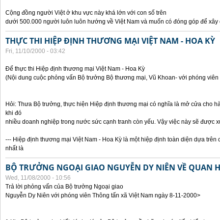
Cộng đồng người Việt ở khu vực này khá lớn với con số trên
dưới 500.000 người luôn luôn hướng về Việt Nam và muốn có đóng góp để xây
THỰC THI HIỆP ĐỊNH THƯƠNG MẠI VIỆT NAM - HOA KỲ
Fri, 11/10/2000 - 03:42
Để thực thi Hiệp định thương mại Việt Nam - Hoa Kỳ
(Nội dung cuộc phỏng vấn Bộ trưởng Bộ thương mại, Vũ Khoan- với phóng viên 
Hỏi: Thưa Bộ trưởng, thực hiện Hiệp định thương mại có nghĩa là mở cửa cho h
khi đó
nhiều doanh nghiệp trong nước sức cạnh tranh còn yếu. Vậy việc này sẽ được x
--- Hiệp định thương mại Việt Nam - Hoa Kỳ là một hiệp định toàn diện dựa trên 
nhất là
BỘ TRƯỞNG NGOẠI GIAO NGUYỄN DY NIÊN VỀ QUAN HỆ
Wed, 11/08/2000 - 10:56
Trả lời phỏng vấn của Bộ trưởng Ngoại giao
Nguyễn Dy Niên với phóng viên Thông tấn xã Việt Nam ngày 8-11-2000>