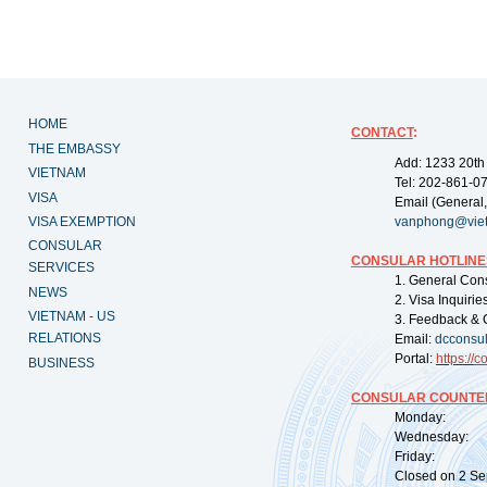
HOME
CONTACT
:
THE EMBASSY
Add: 1233 20th
VIETNAM
Tel: 202-861-0
VISA
Email (General,
VISA EXEMPTION
vanphong@vie
CONSULAR
CONSULAR HOTLINE
SERVICES
1. General Con
NEWS
2. Visa Inquiri
VIETNAM - US
3. Feedback & 
RELATIONS
Email:
dcconsu
Portal:
https://
co
BUSINESS
CONSULAR COUNTER
Monday: 09:
Wednesday: 0
Friday: 09:
Closed on 2 Sep