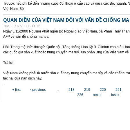
Trưuớc hết, phi kể đến những cuộc đối thoại ở cấp cao và giữa các Bộ, ngành. 
Việt Nam. Bộ
QUAN ĐIỂM CỦA VIỆT NAM ĐỐI VỚI VẤN ĐỀ CHỐNG MA
Tue, 11/07/2000 - 11:16
Ngày 3/11/2000 Ngưuoi Phát ngôn Bộ Ngoại giao Việt Nam, bà Phan Thuý Thanh 
AFP về vấn đề chống ma tuý:
Hỏi: Trong một bức thư gửi Quốc hội, Tổng thống Hoa Kỳ B. Clinton cho biết Hoa 
các quốc gia sản xuất hoặc trung chuyển ma tuý. Xin phản ứng của Việt Nam về 
Trả lời:
Việt Nam không phải là nước sản xuất hay trung chuyển ma túy và các chất hướ
tác hại của nạn dịch này.
Pages
« first
‹ previous
…
218
219
220
221
226
next ›
last »