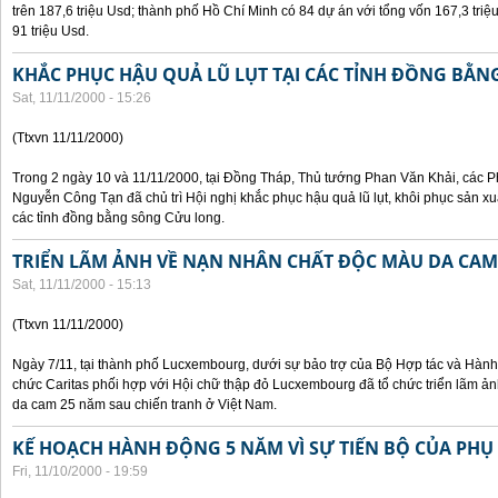
trên 187,6 triệu Usd; thành phố Hồ Chí Minh có 84 dự án với tổng vốn 167,3 triệ
91 triệu Usd.
KHẮC PHỤC HẬU QUẢ LŨ LỤT TẠI CÁC TỈNH ĐỒNG BẰ
Sat, 11/11/2000 - 15:26
(Ttxvn 11/11/2000)
Trong 2 ngày 10 và 11/11/2000, tại Đồng Tháp, Thủ tướng Phan Văn Khải, các
Nguyễn Công Tạn đã chủ trì Hội nghị khắc phục hậu quả lũ lụt, khôi phục sản xu
các tỉnh đồng bằng sông Cửu long.
TRIỂN LÃM ẢNH VỀ NẠN NHÂN CHẤT ĐỘC MÀU DA CAM
Sat, 11/11/2000 - 15:13
(Ttxvn 11/11/2000)
Ngày 7/11, tại thành phố Lucxembourg, dưới sự bảo trợ của Bộ Hợp tác và Hà
chức Caritas phối hợp với Hội chữ thập đỏ Lucxembourg đã tổ chức triển lãm 
da cam 25 năm sau chiến tranh ở Việt Nam.
KẾ HOẠCH HÀNH ĐỘNG 5 NĂM VÌ SỰ TIẾN BỘ CỦA PHỤ
Fri, 11/10/2000 - 19:59