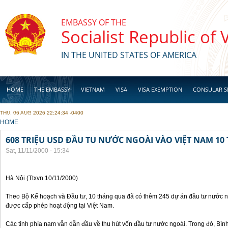
Skip to main content
EMBASSY OF THE
Socialist Republic of
IN THE UNITED STATES OF AMERICA
HOME
THE EMBASSY
VIETNAM
VISA
VISA EXEMPTION
CONSULAR S
THU, 06 AUG 2026 22:24:34 -0400
BUSINESS
YOU ARE HERE
HOME
608 TRIỆU USD ĐẦU TU NƯỚC NGOÀI VÀO VIỆT NAM 1
Sat, 11/11/2000 - 15:34
Hà Nội (Ttxvn 10/11/2000)
Theo Bộ Kế hoạch và Đầu tư, 10 tháng qua đã có thêm 245 dự án đầu tư nước ng
được cấp phép hoạt động tại Việt Nam.
Các tỉnh phía nam vẫn dẫn đầu về thu hút vốn đầu tư nước ngoài. Trong đó, Bì