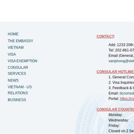
HOME
CONTACT
:
THE EMBASSY
Add: 1233 20th
VIETNAM
Tel: 202-861-0
VISA
Email (General,
VISA EXEMPTION
vanphong@vie
CONSULAR
CONSULAR HOTLINE
SERVICES
1. General Con
NEWS
2. Visa Inquiri
VIETNAM - US
3. Feedback & 
RELATIONS
Email:
dcconsu
Portal:
https://
co
BUSINESS
CONSULAR COUNTER
Monday: 09:
Wednesday: 0
Friday: 09:
Closed on 2 Sep