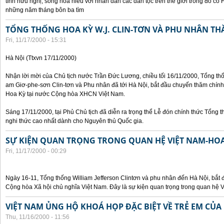
tình hữu nghị, sống hòa hiếu với nhân dân các dân tộc trên thế giới trong đó c
những năm tháng bôn ba tìm
TỔNG THỐNG HOA KỲ W.J. CLIN-TƠN VÀ PHU NHÂN TH
Fri, 11/17/2000 - 15:31
Hà Nội (Ttxvn 17/11/2000)
Nhận lời mời của Chủ tịch nước Trần Đức Lương, chiều tối 16/11/2000, Tổng t
am Giơ-phe-sơn Clin-tơn và Phu nhân đã tới Hà Nội, bắt đầu chuyến thăm chính
Hoa Kỳ tại nước Cộng hòa XHCN Việt Nam.
Sáng 17/11/2000, tại Phủ Chủ tịch đã diễn ra trọng thể Lễ đón chính thức Tổng 
nghi thức cao nhất dành cho Nguyên thủ Quốc gia.
SỰ KIỆN QUAN TRỌNG TRONG QUAN HỆ VIỆT NAM-HOA
Fri, 11/17/2000 - 00:29
Ngày 16-11, Tổng thống William Jefferson Clintơn và phu nhân đến Hà Nội, bắt
Cộng hòa Xã hội chủ nghĩa Việt Nam. Đây là sự kiện quan trọng trong quan hệ V
VIỆT NAM ỦNG HỘ KHOÁ HỌP ĐẶC BIỆT VỀ TRẺ EM CỦA
Thu, 11/16/2000 - 11:56