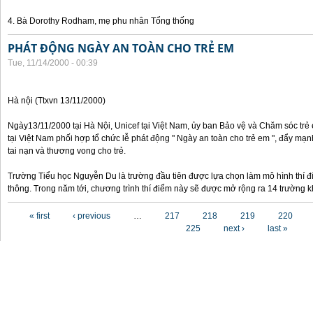
4. Bà Dorothy Rodham, mẹ phu nhân Tổng thống
PHÁT ĐỘNG NGÀY AN TOÀN CHO TRẺ EM
Tue, 11/14/2000 - 00:39
Hà nội (Ttxvn 13/11/2000)
Ngày13/11/2000 tại Hà Nội, Unicef tại Việt Nam, ủy ban Bảo vệ và Chăm sóc tr
tại Việt Nam phối hợp tổ chức lễ phát động " Ngày an toàn cho trẻ em ", đẩy mạ
tai nạn và thương vong cho trẻ.
Trường Tiểu học Nguyễn Du là trường đầu tiên được lựa chọn làm mô hình thí đ
thông. Trong năm tới, chương trình thí điểm này sẽ được mở rộng ra 14 trường k
Pages
« first
‹ previous
…
217
218
219
220
225
next ›
last »