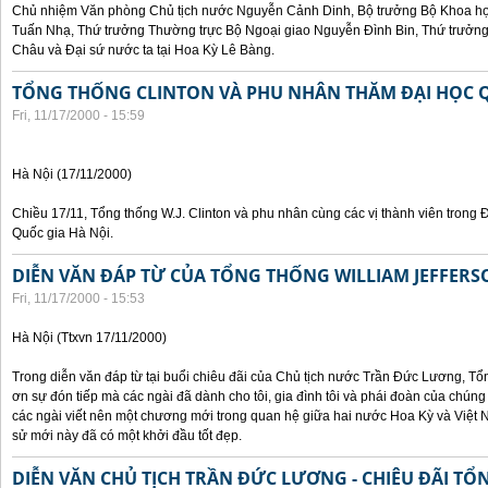
Chủ nhiệm Văn phòng Chủ tịch nước Nguyễn Cảnh Dinh, Bộ trưởng Bộ Khoa họ
Tuấn Nhạ, Thứ trưởng Thường trực Bộ Ngoại giao Nguyễn Đình Bin, Thứ trưở
Châu và Đại sứ nước ta tại Hoa Kỳ Lê Bàng.
TỔNG THỐNG CLINTON VÀ PHU NHÂN THĂM ĐẠI HỌC Q
Fri, 11/17/2000 - 15:59
Hà Nội (17/11/2000)
Chiều 17/11, Tổng thống W.J. Clinton và phu nhân cùng các vị thành viên trong 
Quốc gia Hà Nội.
DIỄN VĂN ĐÁP TỪ CỦA TỔNG THỐNG WILLIAM JEFFERS
Fri, 11/17/2000 - 15:53
Hà Nội (Ttxvn 17/11/2000)
Trong diễn văn đáp từ tại buổi chiêu đãi của Chủ tịch nước Trần Đức Lương, Tổn
ơn sự đón tiếp mà các ngài đã dành cho tôi, gia đình tôi và phái đoàn của chúng
các ngài viết nên một chương mới trong quan hệ giữa hai nước Hoa Kỳ và Việt N
sử mới này đã có một khởi đầu tốt đẹp.
DIỄN VĂN CHỦ TỊCH TRẦN ĐỨC LƯƠNG - CHIÊU ĐÃI T