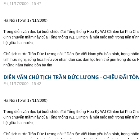
Fri, 11/17/2000 - 15:47
Hà Nội (Ttxvn 17/11/2000)
Trong diễn văn đọc tại buổi chiêu đãi Tổng thống Hoa Kỳ W.J Clinton tại Phủ Chủ
định chuyến thăm này của Tổng thống W.j. Clinton là một mốc mới trong tiến trì
hệ giữa hai nước,
Chủ tịch nước Trần Đức Lương nói: " Dân tộc Việt Nam yêu hòa bình, trọng nh
tình hữu nghị, sống hòa hiếu với nhân dân các dân tộc trên thế giới trong đó c
những năm tháng bôn ba tìm
DIỄN VĂN CHỦ TỊCH TRẦN ĐỨC LƯƠNG - CHIÊU ĐÃI T
Fri, 11/17/2000 - 15:42
Hà Nội (Ttxvn 17/11/2000)
Trong diễn văn đọc tại buổi chiêu đãi Tổng thống Hoa Kỳ W.J Clinton tại Phủ Chủ
định chuyến thăm này của Tổng thống W.j. Clinton là một mốc mới trong tiến trì
hệ giữa hai nước,
Chủ tịch nước Trần Đức Lương nói: " Dân tộc Việt Nam yêu hòa bình, trọng nh