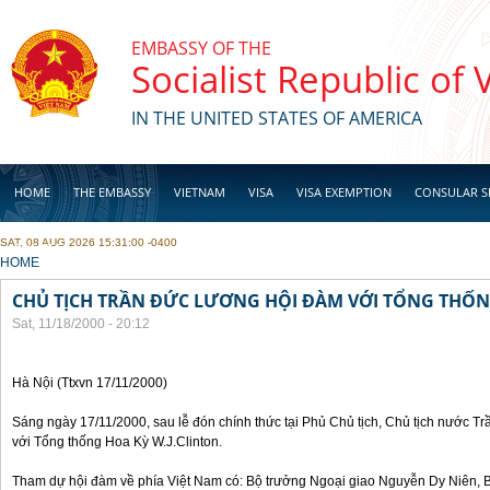
Skip to main content
EMBASSY OF THE
Socialist Republic of
IN THE UNITED STATES OF AMERICA
HOME
THE EMBASSY
VIETNAM
VISA
VISA EXEMPTION
CONSULAR S
SAT, 08 AUG 2026 15:31:00 -0400
BUSINESS
YOU ARE HERE
HOME
CHỦ TỊCH TRẦN ĐỨC LƯƠNG HỘI ĐÀM VỚI TỔNG THỐN
Sat, 11/18/2000 - 20:12
Hà Nội (Ttxvn 17/11/2000)
Sáng ngày 17/11/2000, sau lễ đón chính thức tại Phủ Chủ tịch, Chủ tịch nước 
với Tổng thống Hoa Kỳ W.J.Clinton.
Tham dự hội đàm về phía Việt Nam có: Bộ trưởng Ngoại giao Nguyễn Dy Niên,