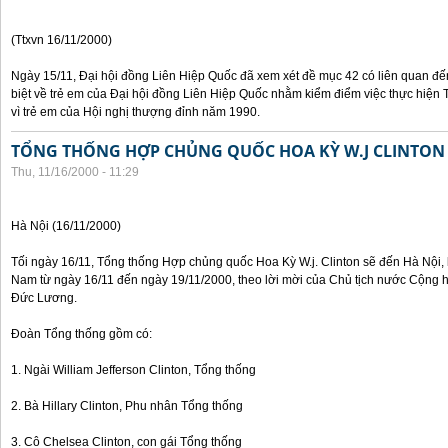
(Ttxvn 16/11/2000)
Ngày 15/11, Đại hội đồng Liên Hiệp Quốc đã xem xét đề mục 42 có liên quan đế
biệt về trẻ em của Đại hội đồng Liên Hiệp Quốc nhằm kiểm điểm việc thực hiện
vì trẻ em của Hội nghị thượng đỉnh năm 1990.
TỔNG THỐNG HỢP CHỦNG QUỐC HOA KỲ W.J CLINTON
Thu, 11/16/2000 - 11:29
Hà Nội (16/11/2000)
Tối ngày 16/11, Tổng thống Hợp chủng quốc Hoa Kỳ W.j. Clinton sẽ đến Hà Nội, 
Nam từ ngày 16/11 đến ngày 19/11/2000, theo lời mời của Chủ tịch nước Cộng 
Đức Lương.
Đoàn Tổng thống gồm có:
1. Ngài William Jefferson Clinton, Tổng thống
2. Bà Hillary Clinton, Phu nhân Tổng thống
3. Cô Chelsea Clinton, con gái Tổng thống