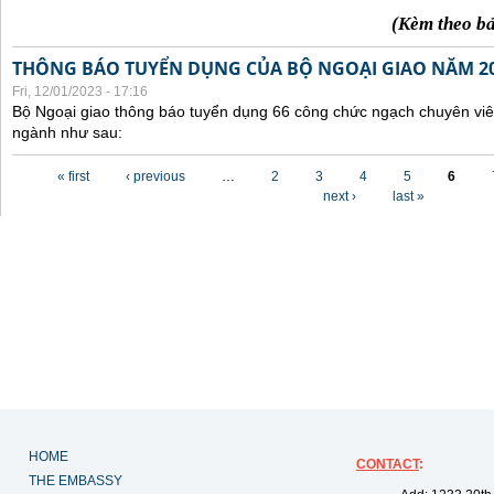
(Kèm theo b
THÔNG BÁO TUYỂN DỤNG CỦA BỘ NGOẠI GIAO NĂM 2
Fri, 12/01/2023 - 17:16
Bộ Ngoại giao thông báo tuyển dụng 66 công chức ngạch chuyên viê
ngành như sau:
Pages
« first
‹ previous
…
2
3
4
5
6
next ›
last »
HOME
CONTACT
:
THE EMBASSY