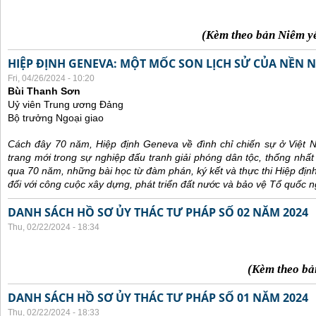
(Kèm theo bản Niêm y
HIỆP ĐỊNH GENEVA: MỘT MỐC SON LỊCH SỬ CỦA NỀN N
Fri, 04/26/2024 - 10:20
Bùi Thanh Sơn
Uỷ viên Trung ương Đảng
Bộ trưởng Ngoại giao
Cách đây 70 năm, Hiệp định Geneva về đình chỉ chiến sự ở Việt 
trang mới trong sự nghiệp đấu tranh giải phóng dân tộc, thống nhất
qua 70 năm, những bài học từ đàm phán, ký kết và thực thi Hiệp địn
đối với công cuộc xây dựng, phát triển đất nước và bảo vệ Tổ quốc n
DANH SÁCH HỒ SƠ ỦY THÁC TƯ PHÁP SỐ 02 NĂM 2024
Thu, 02/22/2024 - 18:34
(Kèm theo bả
DANH SÁCH HỒ SƠ ỦY THÁC TƯ PHÁP SỐ 01 NĂM 2024
Thu, 02/22/2024 - 18:33