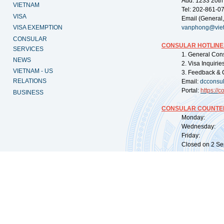
Add: 1233 20th
VIETNAM
Tel: 202-861-0
VISA
Email (General,
VISA EXEMPTION
vanphong@vie
CONSULAR
CONSULAR HOTLINE
SERVICES
1. General Con
NEWS
2. Visa Inquiri
VIETNAM - US
3. Feedback & 
RELATIONS
Email:
dcconsu
Portal:
https://
co
BUSINESS
CONSULAR COUNTER
Monday: 09:
Wednesday: 0
Friday: 09:
Closed on 2 Sep