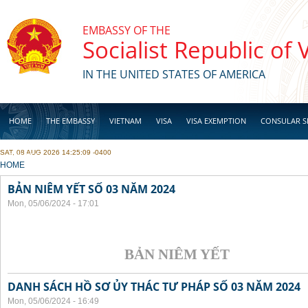
Skip to main content
EMBASSY OF THE
Socialist Republic of
IN THE UNITED STATES OF AMERICA
HOME
THE EMBASSY
VIETNAM
VISA
VISA EXEMPTION
CONSULAR S
SAT, 08 AUG 2026 14:25:09 -0400
BUSINESS
YOU ARE HERE
HOME
BẢN NIÊM YẾT SỐ 03 NĂM 2024
Mon, 05/06/2024 - 17:01
BẢN NIÊM YẾT
DANH SÁCH HỒ SƠ ỦY THÁC TƯ PHÁP SỐ 03 NĂM 2024
Mon, 05/06/2024 - 16:49