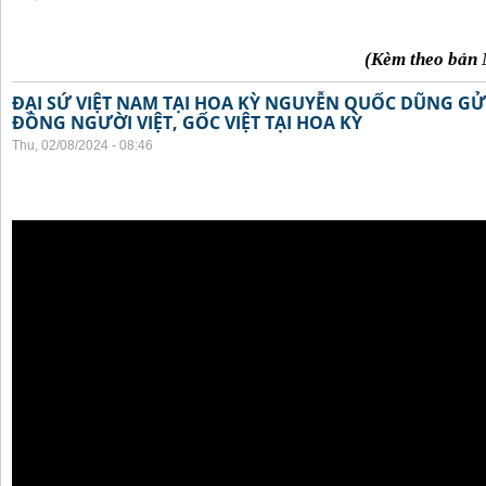
(Kèm theo bản 
ĐẠI SỨ VIỆT NAM TẠI HOA KỲ NGUYỄN QUỐC DŨNG GỬI
ĐỒNG NGƯỜI VIỆT, GỐC VIỆT TẠI HOA KỲ
Thu, 02/08/2024 - 08:46