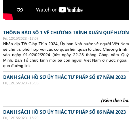
THÔNG BÁO SỐ 1 VỀ CHƯƠNG TRÌNH XUÂN QUÊ HƯƠN
Fri, 12/15/2023 - 17:07
Nhân dịp Tết Giáp Thìn 2024, Ủy ban Nhà nước về người Việt Nam
sẽ chủ trì, phối hợp với các cơ quan liên quan tổ chức Chương trì
vào ngày 01-02/02/2024 (tức ngày 22-23 tháng Chạp năm Qu
Minh. Ban Tổ chức kính mời bà con người Việt Nam ở nước ngoài
qua đường link.
DANH SÁCH HỒ SƠ ỦY THÁC TƯ PHÁP SỐ 07 NĂM 2023
Fri, 12/15/2023 - 15:35
(Kèm theo bả
DANH SÁCH HỒ SƠ ỦY THÁC TƯ PHÁP SỐ 06 NĂM 2023
Fri, 12/15/2023 - 15:29