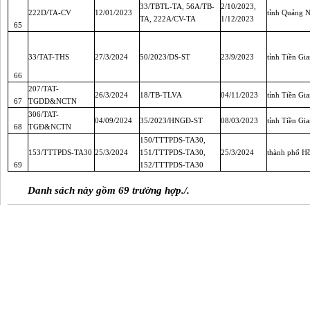
33/TBTL-TA, 56A/TB-
2/10/2023,
222D/TA-CV
12/01/2023
tỉnh Quảng 
TA, 222A/CV-TA
1/12/2023
65
33/TAT-THS
27/3/2024
50/2023/DS-ST
23/9/2023
tỉnh Tiền Gi
66
207/TAT-
26/3/2024
18/TB-TLVA
04/11/2023
tỉnh Tiền Gi
67
TGDD&NCTN
306/TAT-
04/09/2024
35/2023/HNGĐ-ST
08/03/2023
tỉnh Tiền Gi
68
TGĐ&NCTN
150/TTTPDS-TA30,
153/TTTPDS-TA30
25/3/2024
151/TTTPDS-TA30,
25/3/2024
thành phố H
69
152/TTTPDS-TA30
Danh sách này gồm 69 trường hợp./.