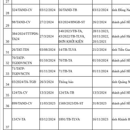
27
324/TAND-CV
03/12/2024
56/TAND-TB
03/12/2024
tỉnh Đồng Na
28
98/TAND-CV
27/2/2024
63/2024/HNGĐ-ST
26/2/2024
thành phố H
29
140/2023/TB-TA,
28/11/2023,
384/2024/TTTPDS-
27/3/2024
43/2022/TB-TLVA,
10/11/2022,
thành phố H
TA24
30
ĐƠN KHỞI KIỆN
20/1/2021
26/TAT-TDS
03/08/2024
14/TB-TLVA
21/2/2024
tỉnh Tiền Gi
31
70/TATP-
01/10/2024
70/TB-TA
01/10/2024
thành phố H
32
TGDDVNCTN
71/TATP-
01/11/2024
71/TB-TA
01/11/2024
thành phố H
33
TGĐVNCTN
03/2024/TA-TGĐ
26/3/2024
Thông báo
tỉnh Quảng 
34
124/TA-CV
13/3/2024
124/TA-TB
13/3/2024
thành phố H
35
899/TAND-CV
11/03/2023
1569/2023/DS-ST
31/8/2023
thành phố H
36
13/CV-TA
03/12/2024
1891/TB-TLVA
16/11/2023
tỉnh Khánh 
37