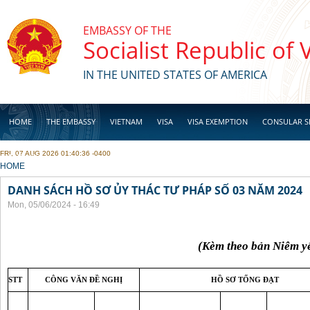
Skip to main content
EMBASSY OF THE
Socialist Republic of
IN THE UNITED STATES OF AMERICA
HOME
THE EMBASSY
VIETNAM
VISA
VISA EXEMPTION
CONSULAR S
FRI, 07 AUG 2026 01:40:36 -0400
BUSINESS
YOU ARE HERE
HOME
DANH SÁCH HỒ SƠ ỦY THÁC TƯ PHÁP SỐ 03 NĂM 2024
Mon, 05/06/2024 - 16:49
(Kèm theo bản Niêm y
STT
CÔNG VĂN ĐỀ NGHỊ
HỒ SƠ TỐNG ĐẠT