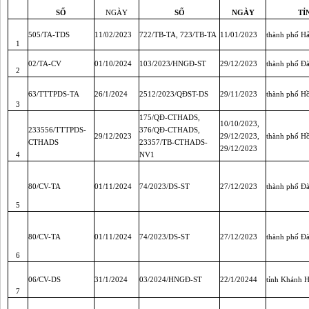
SỐ
NGÀY
SỐ
NGÀY
TỈ
505/TA-TDS
11/02/2023
722/TB-TA, 723/TB-TA
11/01/2023
thành phố H
1
02/TA-CV
01/10/2024
103/2023/HNGĐ-ST
29/12/2023
thành phố Đ
2
63/TTTPDS-TA
26/1/2024
2512/2023/QĐST-DS
29/11/2023
thành phố H
3
175/QĐ-CTHADS,
10/10/2023,
233556/TTTPDS-
376/QĐ-CTHADS,
29/12/2023
29/12/2023,
thành phố H
CTHADS
23357/TB-CTHADS-
29/12/2023
4
NV1
80/CV-TA
01/11/2024
74/2023/DS-ST
27/12/2023
thành phố Đ
5
80/CV-TA
01/11/2024
74/2023/DS-ST
27/12/2023
thành phố Đ
6
06/CV-DS
31/1/2024
03/2024/HNGĐ-ST
22/1/20244
tỉnh Khánh 
7