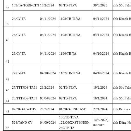
109/TA-TGĐNCTN
16/2/2024
08/TB-TLVA
30/3/2023
tỉnh Sóc Tră
38
24/CV-TA
04/11/2024
1198/TB-TLVA
04/11/2024
tỉnh Khánh 
39
24/CV-TA
04/11/2024
1198/TB-TLVA
04/11/2024
tỉnh Khánh 
40
23/CV-TA
04/11/2024
1190/TB-TA
04/10/2024
tỉnh Khánh 
41
22/CV-TA
04/10/2024
1182/TB-TLVA
04/10/2024
tỉnh Khánh 
42
27/TTTPDS-TA51
28/2/2024
52/TB-TLVA
19/2/2024
tỉnh Sóc Tră
43
28/TTTPDS-TA51
03/04/2024
02/TB-TLVA
16/1/2024
tỉnh Sóc Tră
44
02/2024/CV-TDS
28/2/2024
01/2024/HNGĐ-ST
22/1/2024
tỉnh Bà Rịa 
45
136/TB-TLVA,
14/8/2023,
524/TAND-CV
04/09/2024
122/QĐXXST-HNGĐ,
tỉnh Đồng Na
8/9/2023
46
249/TB-TA