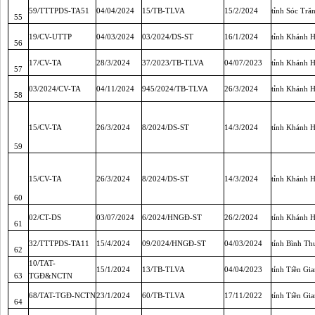
59/TTTPDS-TA51
04/04/2024
15/TB-TLVA
15/2/2024
tỉnh Sóc Tră
55
19/CV-UTTP
04/03/2024
03/2024/DS-ST
16/1/2024
tỉnh Khánh 
56
17/CV-TA
28/3/2024
37/2023/TB-TLVA
04/07/2023
tỉnh Khánh 
57
03/2024/CV-TA
04/11/2024
945/2024/TB-TLVA
26/3/2024
tỉnh Khánh 
58
15/CV-TA
26/3/2024
8/2024/DS-ST
14/3/2024
tỉnh Khánh 
59
15/CV-TA
26/3/2024
8/2024/DS-ST
14/3/2024
tỉnh Khánh 
60
02/CT-DS
03/07/2024
6/2024/HNGĐ-ST
26/2/2024
tỉnh Khánh 
61
32/TTTPDS-TA11
15/4/2024
09/2024/HNGĐ-ST
04/03/2024
tỉnh Bình Th
62
10/TAT-
15/1/2024
13/TB-TLVA
04/04/2023
tỉnh Tiền Gi
63
TGĐ&NCTN
68/TAT-TGĐ-NCTN
23/1/2024
60/TB-TLVA
17/11/2022
tỉnh Tiền Gi
64