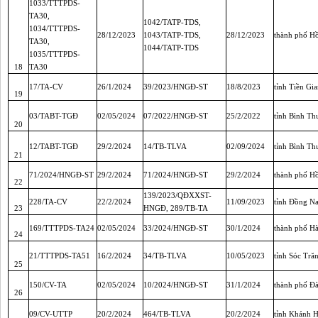
1033/TTTPDS-
TA30,
1042/TATP-TDS,
1034/TTTPDS-
28/12/2023
1043/TATP-TDS,
28/12/2023
thành phố H
TA30,
1044/TATP-TDS
1035/TTTPDS-
18
TA30
17/TA-CV
26/1/2024
39/2023/HNGĐ-ST
18/8/2023
tỉnh Tiền Gi
19
03/TABT-TGĐ
02/05/2024
07/2022/HNGĐ-ST
25/2/2022
tỉnh Bình Th
20
12/TABT-TGĐ
29/2/2024
14/TB-TLVA
02/09/2024
tỉnh Bình Th
21
71/2024/HNGĐ-ST
29/2/2024
71/2024/HNGĐ-ST
29/2/2024
thành phố H
22
139/2023/QĐXXST-
228/TA-CV
22/2/2024
11/09/2023
tỉnh Đồng Na
23
HNGĐ, 289/TB-TA
169/TTTPDS-TA24
02/05/2024
33/2024/HNGĐ-ST
30/1/2024
thành phố H
24
21/TTTPDS-TA51
16/2/2024
34/TB-TLVA
10/05/2023
tỉnh Sóc Tră
25
150/CV-TA
02/05/2024
10/2024/HNGĐ-ST
31/1/2024
thành phố Đ
26
09/CV-UTTP
20/2/2024
464/TB-TLVA
20/2/2024
tỉnh Khánh 