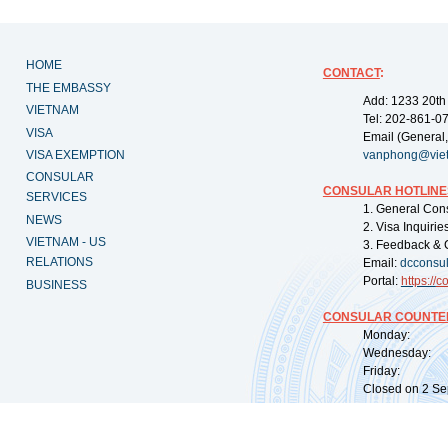
HOME
CONTACT
:
THE EMBASSY
Add: 1233 20th
VIETNAM
Tel: 202-861-0
VISA
Email (General,
VISA EXEMPTION
vanphong@vie
CONSULAR
CONSULAR HOTLINE
SERVICES
1. General Con
NEWS
2. Visa Inquiri
VIETNAM - US
3. Feedback & 
RELATIONS
Email:
dcconsu
Portal:
https://
co
BUSINESS
CONSULAR COUNTER
Monday: 09:
Wednesday: 0
Friday: 09:
Closed on 2 Sep