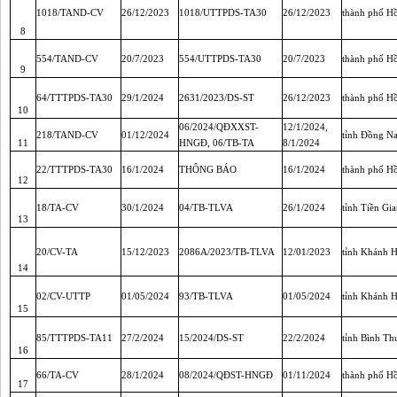
1018/TAND-CV
26/12/2023
1018/UTTPDS-TA30
26/12/2023
thành phố H
8
554/TAND-CV
20/7/2023
554/UTTPDS-TA30
20/7/2023
thành phố H
9
64/TTTPDS-TA30
29/1/2024
2631/2023/DS-ST
26/12/2023
thành phố H
10
06/2024/QĐXXST-
12/1/2024,
218/TAND-CV
01/12/2024
tỉnh Đồng Na
11
HNGĐ, 06/TB-TA
8/1/2024
22/TTTPDS-TA30
16/1/2024
THÔNG BÁO
16/1/2024
thành phố H
12
18/TA-CV
30/1/2024
04/TB-TLVA
26/1/2024
tỉnh Tiền Gi
13
20/CV-TA
15/12/2023
2086A/2023/TB-TLVA
12/01/2023
tỉnh Khánh 
14
02/CV-UTTP
01/05/2024
93/TB-TLVA
01/05/2024
tỉnh Khánh 
15
85/TTTPDS-TA11
27/2/2024
15/2024/DS-ST
22/2/2024
tỉnh Bình Th
16
66/TA-CV
28/1/2024
08/2024/QĐST-HNGĐ
01/11/2024
thành phố H
17