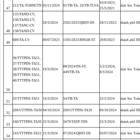
10/4/2023,
212/TA-TGĐNCTN
03/11/2024
91/TB-TA, 20/TB-TLVA
tỉnh Sóc Tră
47
25/5/2021
135/TAND-CV,
136/TAND-CV,
20/3/2024
2502/2023/QĐST-DS
28/11/2023
thành phố H
137/TANC-CV.
48
138/TAND-CV
689/TA-CV
09/07/2023
1595/2023/HNGĐ-ST
29/8/2023
thành phố H
49
36/TTTPDS-TA51,
37/TTTPDS-TA51,
08/2024/DS-ST,
5/2/22024,
38/TTTPDS-TA51,
19/3/2024
tỉnh Sóc Tră
449/TB-TA
8/3/2024
39/TTTPDS-TA51,
40/TTTPDS-TA51
50
33/TTTPDS-TA51
14/3/2024
54/TB-TA
22/2/2024
tỉnh Sóc Tră
51
200/UTTPDS-TA30
04/10/2024
200/UTTPDS-TA30
04/10/2024
thành phố H
52
160/TTTPDS-TA30
25/3/2024
3479/TATP-TDS
25/3/2024
thành phố H
53
243/TTTPDS-TA51
21/3/2024
07/2024/QĐST-DS
03/07/2024
tỉnh Sóc Tră
54