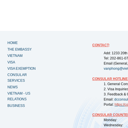
HOME
CONTACT
:
THE EMBASSY
Add: 1233 20th
VIETNAM
Tel: 202-861-0
VISA
Email (General,
VISA EXEMPTION
vanphong@vie
CONSULAR
CONSULAR HOTLINE
SERVICES
1. General Con
NEWS
2. Visa Inquiri
VIETNAM - US
3. Feedback & 
RELATIONS
Email:
dcconsu
Portal:
https://
co
BUSINESS
CONSULAR COUNTER
Monday: 09:
Wednesday: 0