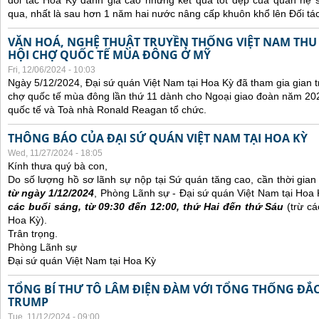
đối tác Hoa Kỳ đánh giá cao những kết quả tốt đẹp của quan hệ
qua, nhất là sau hơn 1 năm hai nước nâng cấp khuôn khổ lên Đối tác
VĂN HOÁ, NGHỆ THUẬT TRUYỀN THỐNG VIỆT NAM THU
HỘI CHỢ QUỐC TẾ MÙA ĐÔNG Ở MỸ
Fri, 12/06/2024 - 10:03
Ngày 5/12/2024, Đại sứ quán Việt Nam tại Hoa Kỳ đã tham gia gian t
chợ quốc tế mùa đông lần thứ 11 dành cho Ngoại giao đoàn năm 20
quốc tế và Toà nhà Ronald Reagan tổ chức.
THÔNG BÁO CỦA ĐẠI SỨ QUÁN VIỆT NAM TẠI HOA KỲ
Wed, 11/27/2024 - 18:05
Kính thưa quý bà con,
Do số lượng hồ sơ lãnh sự nộp tại Sứ quán tăng cao, cần thời gian đ
từ ngày 1/12/2024
, Phòng Lãnh sự - Đại sứ quán Việt Nam tại Hoa
các buổi sáng, từ 09:30 đến 12:00, thứ Hai đến thứ Sáu
(trừ cá
Hoa Kỳ).
Trân trọng.
Phòng Lãnh sự
Đại sứ quán Việt Nam tại Hoa Kỳ
TỔNG BÍ THƯ TÔ LÂM ĐIỆN ĐÀM VỚI TỔNG THỐNG ĐẮ
TRUMP
Tue, 11/12/2024 - 09:00