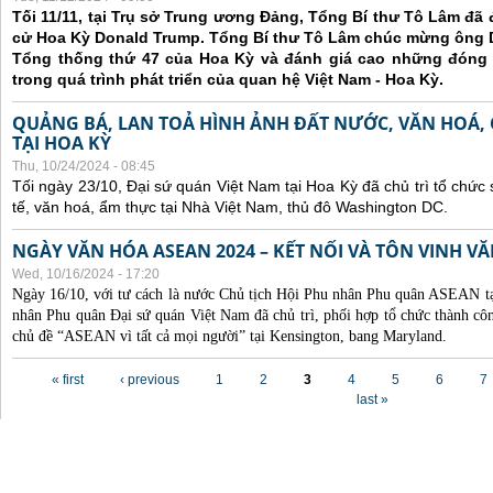
Tối 11/11, tại Trụ sở Trung ương Đảng, Tổng Bí thư Tô Lâm đã
cử Hoa Kỳ Donald Trump. Tổng Bí thư Tô Lâm chúc mừng ông 
Tổng thống thứ 47 của Hoa Kỳ và đánh giá cao những đóng
trong quá trình phát triển của quan hệ Việt Nam - Hoa Kỳ.
QUẢNG BÁ, LAN TOẢ HÌNH ẢNH ĐẤT NƯỚC, VĂN HOÁ,
TẠI HOA KỲ
Thu, 10/24/2024 - 08:45
Tối ngày 23/10, Đại sứ quán Việt Nam tại Hoa Kỳ đã chủ trì tổ chức
tế, văn hoá, ẩm thực tại Nhà Việt Nam, thủ đô Washington DC.
NGÀY VĂN HÓA ASEAN 2024 – KẾT NỐI VÀ TÔN VINH 
Wed, 10/16/2024 - 17:20
Ngày 16/10, với tư cách là nước Chủ tịch Hội Phu nhân Phu quân ASEAN 
nhân Phu quân Đại sứ quán Việt Nam đã chủ trì, phối hợp tổ chức thành
chủ đề “ASEAN vì tất cả mọi người” tại Kensington, bang Maryland.
Pages
« first
‹ previous
1
2
3
4
5
6
7
last »