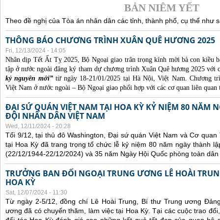
BẢN NIÊM YẾT
Theo đề nghị của Tòa án nhân dân các tỉnh, thành phố, cụ thể như s
THÔNG BÁO CHƯƠNG TRÌNH XUÂN QUÊ HƯƠNG 2025
Fri, 12/13/2024 - 14:05
Nhân dịp Tết Ất Tỵ 2025, Bộ Ngoại giao trân trọng kính mời bà con kiều b
tập ở nước ngoài đăng ký tham dự chương trình Xuân Quê hương 2025 với 
kỷ nguyên mới”
từ ngày 18-21/01/2025 tại Hà Nội, Việt Nam. Chương t
Việt Nam ở nước ngoài – Bộ Ngoại giao phối hợp với các cơ quan liên quan 
ĐẠI SỨ QUÁN VIỆT NAM TẠI HOA KỲ KỶ NIỆM 80 NĂM
ĐỘI NHÂN DÂN VIỆT NAM
Wed, 12/11/2024 - 20:28
Tối 9/12, tại thủ đô Washington, Đại sứ quán Việt Nam và Cơ qua
tại Hoa Kỳ đã trang trọng tổ chức lễ kỷ niệm 80 năm ngày thành 
(22/12/1944-22/12/2024) và 35 năm Ngày Hội Quốc phòng toàn dân 
TRƯỞNG BAN ĐỐI NGOẠI TRUNG ƯƠNG LÊ HOÀI TRUNG
HOA KỲ
Sat, 12/07/2024 - 11:30
Từ ngày 2-5/12, đồng chí Lê Hoài Trung, Bí thư Trung ương Đản
ương đã có chuyến thăm, làm việc tại Hoa Kỳ. Tại các cuộc trao đổi