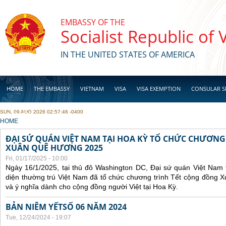
Skip to main content
EMBASSY OF THE
Socialist Republic of
IN THE UNITED STATES OF AMERICA
HOME
THE EMBASSY
VIETNAM
VISA
VISA EXEMPTION
CONSULAR S
SUN, 09 AUG 2026 02:57:46 -0400
BUSINESS
YOU ARE HERE
HOME
ĐẠI SỨ QUÁN VIỆT NAM TẠI HOA KỲ TỔ CHỨC CHƯƠNG
XUÂN QUÊ HƯƠNG 2025
Fri, 01/17/2025 - 10:00
Ngày 16/1/2025, tại thủ đô Washington DC, Đại sứ quán Việt Nam 
diện thường trú Việt Nam đã tổ chức chương trình Tết cộng đồng 
và ý nghĩa dành cho cộng đồng người Việt tại Hoa Kỳ.
BẢN NIÊM YẾTSỐ 06 NĂM 2024
Tue, 12/24/2024 - 19:07