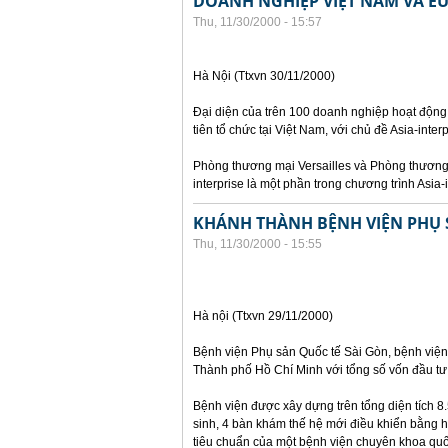
DOANH NGHIỆP VIỆT NAM VÀ EU
Thu, 11/30/2000 - 15:57
Hà Nội (Ttxvn 30/11/2000)
Đại diện của trên 100 doanh nghiệp hoạt động
tiên tổ chức tại Việt Nam, với chủ đề Asia-inter
Phòng thương mại Versailles và Phòng thương 
interprise là một phần trong chương trình Asia-
KHÁNH THÀNH BỆNH VIỆN PHỤ 
Thu, 11/30/2000 - 15:55
Hà nội (Ttxvn 29/11/2000)
Bệnh viện Phụ sản Quốc tế Sài Gòn, bệnh viện 
Thành phố Hồ Chí Minh với tổng số vốn đầu tư 
Bệnh viện được xây dựng trên tổng diện tích 
sinh, 4 bàn khám thế hệ mới điều khiển bằng h
tiêu chuẩn của một bệnh viện chuyên khoa quố