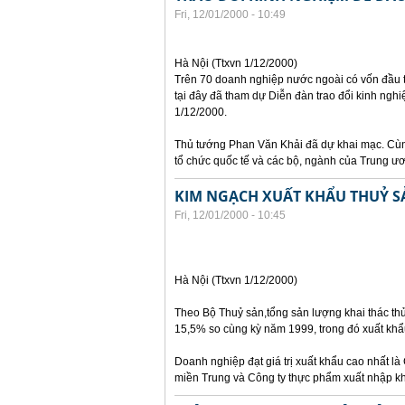
Fri, 12/01/2000 - 10:49
Hà Nội (Ttxvn 1/12/2000)
Trên 70 doanh nghiệp nước ngoài có vốn đầu t
tại đây đã tham dự Diễn đàn trao đổi kinh ngh
1/12/2000.
Thủ tướng Phan Văn Khải đã dự khai mạc. Cùng
tổ chức quốc tế và các bộ, ngành của Trung ư
KIM NGẠCH XUẤT KHẨU THUỶ SẢ
Fri, 12/01/2000 - 10:45
Hà Nội (Ttxvn 1/12/2000)
Theo Bộ Thuỷ sản,tổng sản lượng khai thác thủy
15,5% so cùng kỳ năm 1999, trong đó xuất khẩu
Doanh nghiệp đạt giá trị xuất khẩu cao nhất là 
miền Trung và Công ty thực phẩm xuất nhập khẩ