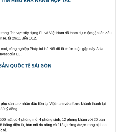
 TÌM HIỂU KHẢ NĂNG HỢP TÁC
 trong lĩnh vực xây dựng Eu và Việt Nam đã tham dự cuộc gặp lần đầu
prise, từ 29/11 đến 1/12.
mại, công nghiệp Pháp tại Hà Nội đã tổ chức cuộc gặp này. Asia-
invest của Eu.
SẢN QUỐC TẾ SÀI GÒN
phụ sản tu ư nhân đầu tiên tại Việt nam vừa được khánh thành tại
80 tỷ đồng.
8.500 m2, có 4 phòng mổ, 4 phòng sinh, 12 phòng khám với 20 bàn
ệ thống điện tử, bàn mổ đa năng và 118 giường được trang bị theo
c tế.