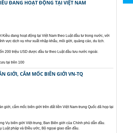
KIỀU ĐANG HOẠT ĐỘNG TẠI VIỆT NAM
 Kiều đang hoạt động tại Việt Nam theo Luật đầu tư trong nước, với
ĩnh vực dịch vụ như xuất nhập khẩu, môi giới, quảng cáo, du lịch.
vốn 200 triệu USD được đầu tư theo Luật đầu tưu nước ngoài.
ưu tại trên 100
N GIỚI, CẮM MỐC BIÊN GIỚI VN-TQ
n giới, cắm mốc biên giới trên đất liền Việt Nam-trung Quốc đã họp tại
g Vụ biên giới Việt-trung, Ban Biên giới của Chính phủ dẫn đầu.
 Luật pháp và Điều ước, Bộ ngọai giao dẫn đầu.