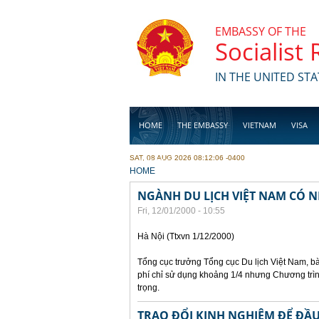
Skip to main content
EMBASSY OF THE
Socialist
IN THE UNITED STA
HOME
THE EMBASSY
VIETNAM
VISA
SAT, 08 AUG 2026 08:12:06 -0400
BUSINESS
YOU ARE HERE
HOME
NGÀNH DU LỊCH VIỆT NAM CÓ N
Fri, 12/01/2000 - 10:55
Hà Nội (Ttxvn 1/12/2000)
Tổng cục trưởng Tổng cục Du lịch Việt Nam, bà
phí chỉ sử dụng khoảng 1/4 nhưng Chương trìn
trọng.
TRAO ĐỔI KINH NGHIỆM ĐỂ ĐẦU