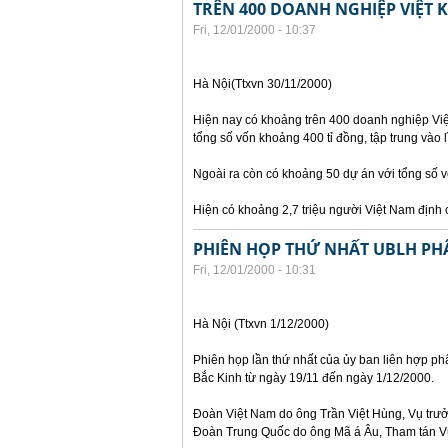
TRÊN 400 DOANH NGHIỆP VIỆT 
Fri, 12/01/2000 - 10:37
Hà Nội(Ttxvn 30/11/2000)
Hiện nay có khoảng trên 400 doanh nghiệp Việt
tổng số vốn khoảng 400 tỉ đồng, tập trung vào l
Ngoài ra còn có khoảng 50 dự án với tổng số 
Hiện có khoảng 2,7 triệu người Việt Nam định c
PHIÊN HỌP THỨ NHẤT UBLH PHÂ
Fri, 12/01/2000 - 10:31
Hà Nội (Ttxvn 1/12/2000)
Phiên họp lần thứ nhất của ủy ban liên hợp phâ
Bắc Kinh từ ngày 19/11 đến ngày 1/12/2000.
Đoàn Việt Nam do ông Trần Việt Hùng, Vụ trưởn
Đoàn Trung Quốc do ông Mã á Âu, Tham tán Vụ