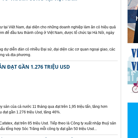
ư tại Việt Nam, đại diện cho những doanh nghiệp làm ăn có hiệu quả
iệm để đầu tưu thành công ở Việt Nam, được tổ chức tại Hà Nôi, ngày
 dự diễn đàn có nhiều Đại sứ, đại diện các cơ quan ngoại giao, các
ơng và địa phương.
N ĐẠT GẦN 1.276 TRIỆU USD
 sản của cả nước 11 tháng qua đạt trên 1,95 triệu tấn, tăng hơn
 đạt gần 1.276 triệu Usd, tăng 46%.
Cafatex, đạt trên 85 triệu Usd. Tiếp theo là Công ty xuất nhập thuỷ sản
u tổng hợp Sóc Trăng mỗi công ty đạt gần 50 triệu Usd...