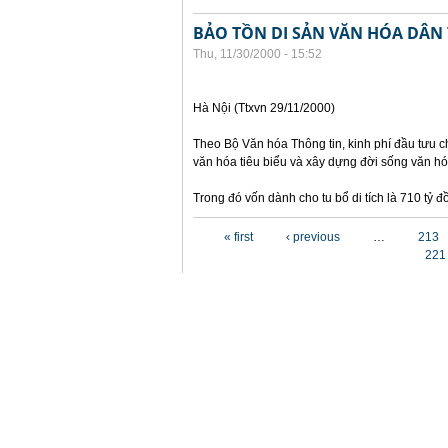
BẢO TỒN DI SẢN VĂN HÓA DÂN
Thu, 11/30/2000 - 15:52
Hà Nội (Ttxvn 29/11/2000)
Theo Bộ Văn hóa Thông tin, kinh phí đầu tưu ch
văn hóa tiêu biểu và xây dựng đời sống văn hó
Trong đó vốn dành cho tu bổ di tích là 710 tỷ
Pages
« first
‹ previous
…
213
221