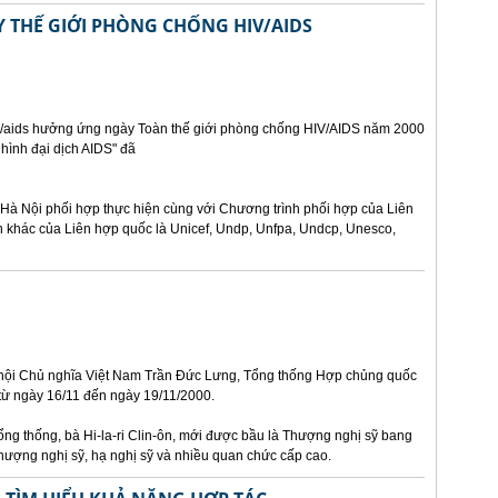
THẾ GIỚI PHÒNG CHỐNG HIV/AIDS
iv/aids hưởng ứng ngày Toàn thế giới phòng chống HIV/AIDS năm 2000
 hình đại dịch AIDS" đã
Hà Nội phối hợp thực hiện cùng với Chương trình phối hợp của Liên
n khác của Liên hợp quốc là Unicef, Undp, Unfpa, Undcp, Unesco,
 hội Chủ nghĩa Việt Nam Trần Đức Lưng, Tổng thống Hợp chủng quốc
 từ ngày 16/11 đến ngày 19/11/2000.
ng thống, bà Hi-la-ri Clin-ôn, mới được bầu là Thượng nghị sỹ bang
thượng nghị sỹ, hạ nghị sỹ và nhiều quan chức cấp cao.