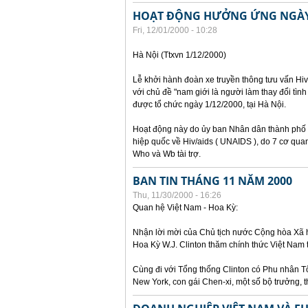
HOẠT ĐỘNG HƯỞNG ỨNG NGÀY 
Fri, 12/01/2000 - 10:28
Hà Nội (Ttxvn 1/12/2000)
Lễ khởi hành đoàn xe truyền thông tưu vấn H
với chủ đề "nam giới là người làm thay đổi tình
được tổ chức ngày 1/12/2000, tại Hà Nội.
Hoạt động này do ủy ban Nhân dân thành phố 
hiệp quốc về Hiv/aids ( UNAIDS ), do 7 cơ qua
Who và Wb tài trợ.
BAN TIN THÁNG 11 NĂM 2000
Thu, 11/30/2000 - 16:26
Quan hệ Việt Nam - Hoa Kỳ:
Nhận lời mời của Chủ tịch nước Cộng hòa Xã
Hoa Kỳ W.J. Clinton thăm chính thức Việt Nam
Cùng đi với Tổng thống Clinton có Phu nhân Tổ
New York, con gái Chen-xi, một số bộ trưởng, 