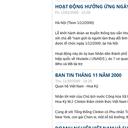
HOẠT ĐỘNG HƯỞNG ỨNG NGÀY 
Fri, 12/01/2000 - 10:28
Hà Nội (Ttxvn 1/12/2000)
Lễ khởi hành đoàn xe truyền thông tưu vấn H
với chủ đề "nam giới là người làm thay đổi tình
được tổ chức ngày 1/12/2000, tại Hà Nội.
Hoạt động này do ủy ban Nhân dân thành phố 
hiệp quốc về Hiv/aids ( UNAIDS ), do 7 cơ qua
Who và Wb tài trợ.
BAN TIN THÁNG 11 NĂM 2000
Thu, 11/30/2000 - 16:26
Quan hệ Việt Nam - Hoa Kỳ:
Nhận lời mời của Chủ tịch nước Cộng hòa Xã
Hoa Kỳ W.J. Clinton thăm chính thức Việt Nam
Cùng đi với Tổng thống Clinton có Phu nhân Tổ
New York, con gái Chen-xi, một số bộ trưởng, 