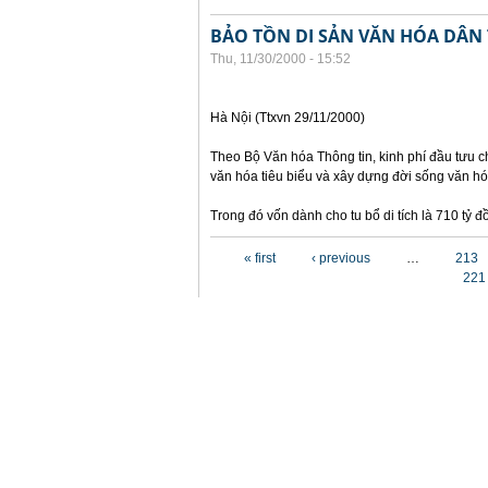
BẢO TỒN DI SẢN VĂN HÓA DÂN
Thu, 11/30/2000 - 15:52
Hà Nội (Ttxvn 29/11/2000)
Theo Bộ Văn hóa Thông tin, kinh phí đầu tưu ch
văn hóa tiêu biểu và xây dựng đời sống văn hó
Trong đó vốn dành cho tu bổ di tích là 710 tỷ
Pages
« first
‹ previous
…
213
221