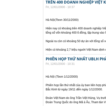
TRÊN 400 DOANH NGHIỆP VIỆT 
Fri, 12/01/2000 - 10:37
Hà Nội(Ttxvn 30/11/2000)
Hiện nay có khoảng trên 400 doanh nghiệp Việt
tổng số vốn khoảng 400 tỉ đồng, tập trung vào l
Ngoài ra còn có khoảng 50 dự án với tổng số 
Hiện có khoảng 2,7 triệu người Việt Nam định c
PHIÊN HỌP THỨ NHẤT UBLH PHÂ
Fri, 12/01/2000 - 10:31
Hà Nội (Ttxvn 1/12/2000)
Phiên họp lần thứ nhất của ủy ban liên hợp phâ
Bắc Kinh từ ngày 19/11 đến ngày 1/12/2000.
Đoàn Việt Nam do ông Trần Việt Hùng, Vụ trưởn
Đoàn Trung Quốc do ông Mã á Âu, Tham tán Vụ