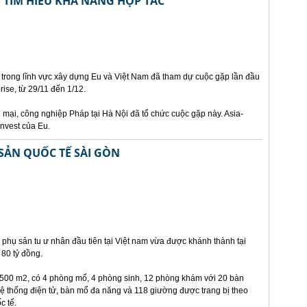
 TÌM HIỂU KHẢ NĂNG HỢP TÁC
 trong lĩnh vực xây dựng Eu và Việt Nam đã tham dự cuộc gặp lần đầu
prise, từ 29/11 đến 1/12.
mại, công nghiệp Pháp tại Hà Nội đã tổ chức cuộc gặp này. Asia-
invest của Eu.
SẢN QUỐC TẾ SÀI GÒN
phụ sản tu ư nhân đầu tiên tại Việt nam vừa được khánh thành tại
80 tỷ đồng.
8.500 m2, có 4 phòng mổ, 4 phòng sinh, 12 phòng khám với 20 bàn
ệ thống điện tử, bàn mổ đa năng và 118 giường được trang bị theo
c tế.