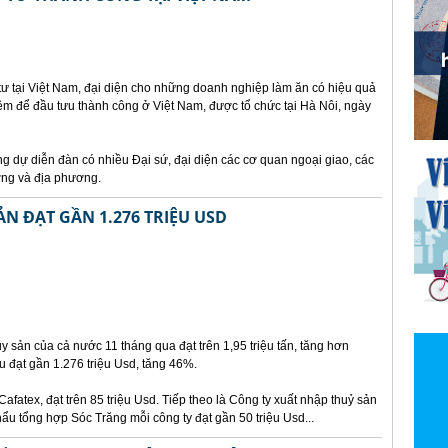
ư tại Việt Nam, đại diện cho những doanh nghiệp làm ăn có hiệu quả
iệm để đầu tưu thành công ở Việt Nam, được tổ chức tại Hà Nôi, ngày
 dự diễn đàn có nhiều Đại sứ, đại diện các cơ quan ngoại giao, các
ơng và địa phương.
N ĐẠT GẦN 1.276 TRIỆU USD
 sản của cả nước 11 tháng qua đạt trên 1,95 triệu tấn, tăng hơn
 đạt gần 1.276 triệu Usd, tăng 46%.
Cafatex, đạt trên 85 triệu Usd. Tiếp theo là Công ty xuất nhập thuỷ sản
u tổng hợp Sóc Trăng mỗi công ty đạt gần 50 triệu Usd...