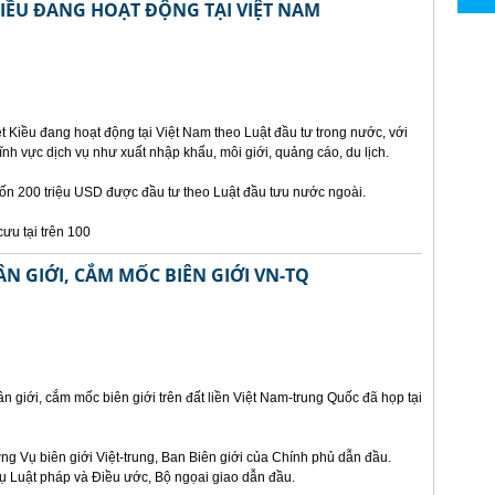
KIỀU ĐANG HOẠT ĐỘNG TẠI VIỆT NAM
 Kiều đang hoạt động tại Việt Nam theo Luật đầu tư trong nước, với
ĩnh vực dịch vụ như xuất nhập khẩu, môi giới, quảng cáo, du lịch.
vốn 200 triệu USD được đầu tư theo Luật đầu tưu nước ngoài.
ưu tại trên 100
N GIỚI, CẮM MỐC BIÊN GIỚI VN-TQ
n giới, cắm mốc biên giới trên đất liền Việt Nam-trung Quốc đã họp tại
g Vụ biên giới Việt-trung, Ban Biên giới của Chính phủ dẫn đầu.
 Luật pháp và Điều ước, Bộ ngọai giao dẫn đầu.