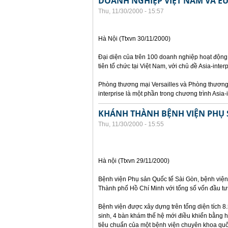
DOANH NGHIỆP VIỆT NAM VÀ EU
Thu, 11/30/2000 - 15:57
Hà Nội (Ttxvn 30/11/2000)
Đại diện của trên 100 doanh nghiệp hoạt động
tiên tổ chức tại Việt Nam, với chủ đề Asia-inter
Phòng thương mại Versailles và Phòng thương 
interprise là một phần trong chương trình Asia-
KHÁNH THÀNH BỆNH VIỆN PHỤ 
Thu, 11/30/2000 - 15:55
Hà nội (Ttxvn 29/11/2000)
Bệnh viện Phụ sản Quốc tế Sài Gòn, bệnh viện 
Thành phố Hồ Chí Minh với tổng số vốn đầu tư 
Bệnh viện được xây dựng trên tổng diện tích 
sinh, 4 bàn khám thế hệ mới điều khiển bằng h
tiêu chuẩn của một bệnh viện chuyên khoa quố