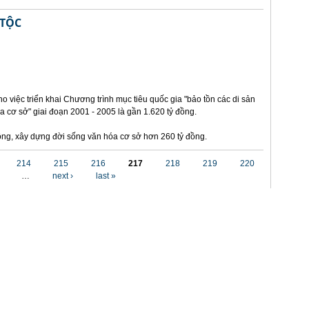
 TỘC
o việc triển khai Chương trình mục tiêu quốc gia "bảo tồn các di sản
a cơ sở" giai đoạn 2001 - 2005 là gần 1.620 tỷ đồng.
 đồng, xây dựng đời sống văn hóa cơ sở hơn 260 tỷ đồng.
214
215
216
217
218
219
220
…
next ›
last »