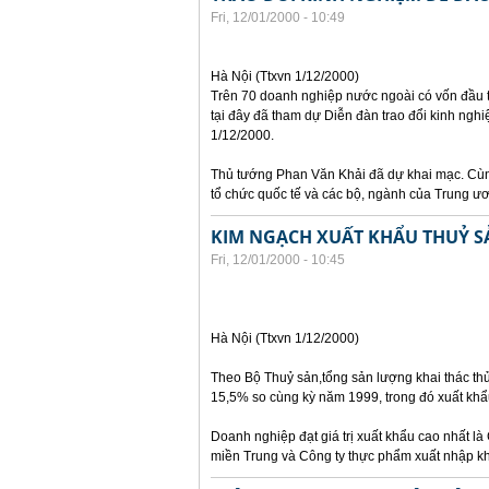
Fri, 12/01/2000 - 10:49
Hà Nội (Ttxvn 1/12/2000)
Trên 70 doanh nghiệp nước ngoài có vốn đầu t
tại đây đã tham dự Diễn đàn trao đổi kinh ngh
1/12/2000.
Thủ tướng Phan Văn Khải đã dự khai mạc. Cùng
tổ chức quốc tế và các bộ, ngành của Trung ư
KIM NGẠCH XUẤT KHẨU THUỶ SẢ
Fri, 12/01/2000 - 10:45
Hà Nội (Ttxvn 1/12/2000)
Theo Bộ Thuỷ sản,tổng sản lượng khai thác thủy
15,5% so cùng kỳ năm 1999, trong đó xuất khẩu
Doanh nghiệp đạt giá trị xuất khẩu cao nhất là 
miền Trung và Công ty thực phẩm xuất nhập khẩ