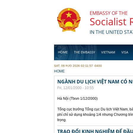
Skip to main content
EMBASSY OF THE
Socialist
IN THE UNITED STA
HOME
THE EMBASSY
VIETNAM
VISA
SAT, 08 AUG 2026 02:11:57 -0400
BUSINESS
YOU ARE HERE
HOME
NGÀNH DU LỊCH VIỆT NAM CÓ N
Fri, 12/01/2000 - 10:55
Hà Nội (Ttxvn 1/12/2000)
Tổng cục trưởng Tổng cục Du lịch Việt Nam, bà
phí chỉ sử dụng khoảng 1/4 nhưng Chương trìn
trọng.
TRAO ĐỔI KINH NGHIỆM ĐỂ ĐẦU