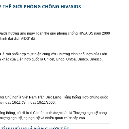
THẾ GIỚI PHÒNG CHỐNG HIV/AIDS
iv/aids hưởng ứng ngày Toàn thế giới phòng chống HIV/AIDS năm 2000
 hình đại dịch AIDS" đã
Hà Nội phối hợp thực hiện cùng với Chương trình phối hợp của Liên
n khác của Liên hợp quốc là Unicef, Undp, Unfpa, Undcp, Unesco,
 hội Chủ nghĩa Việt Nam Trần Đức Lưng, Tổng thống Hợp chủng quốc
 từ ngày 16/11 đến ngày 19/11/2000.
ng thống, bà Hi-la-ri Clin-ôn, mới được bầu là Thượng nghị sỹ bang
thượng nghị sỹ, hạ nghị sỹ và nhiều quan chức cấp cao.