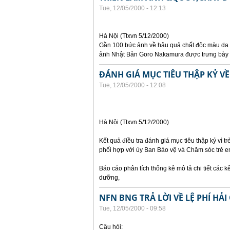
Tue, 12/05/2000 - 12:13
Hà Nội (Ttxvn 5/12/2000)
Gần 100 bức ảnh về hậu quả chất độc màu da c
ảnh Nhật Bản Goro Nakamura được trưng bày tại
ĐÁNH GIÁ MỤC TIÊU THẬP KỶ VỀ
Tue, 12/05/2000 - 12:08
Hà Nội (Ttxvn 5/12/2000)
Kết quả điều tra đánh giá mục tiêu thập kỷ vì
phối hợp với ủy Ban Bảo vệ và Chăm sóc trẻ e
Báo cáo phân tích thống kê mô tả chi tiết các kế
dưỡng,
NFN BNG TRẢ LỜI VỀ LỆ PHÍ HẢ
Tue, 12/05/2000 - 09:58
Câu hỏi: