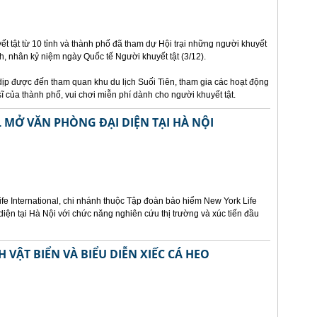
t tật từ 10 tỉnh và thành phố đã tham dự Hội trại những người khuyết
nh, nhân kỷ niệm ngày Quốc tế Người khuyết tật (3/12).
 dịp được đến tham quan khu du lịch Suối Tiên, tham gia các hoạt động
ĩ của thành phố, vui chơi miễn phí dành cho người khuyết tật.
 MỞ VĂN PHÒNG ĐẠI DIỆN TẠI HÀ NỘI
fe International, chi nhánh thuộc Tập đoàn bảo hiểm New York Life
diện tại Hà Nội với chức năng nghiên cứu thị trường và xúc tiến đầu
VẬT BIỂN VÀ BIỂU DIỄN XIẾC CÁ HEO