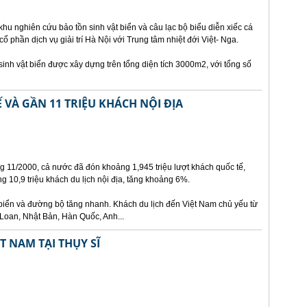
u nghiên cứu bảo tồn sinh vật biển và câu lạc bộ biểu diễn xiếc cá
ổ phần dịch vụ giải trí Hà Nội với Trung tâm nhiệt đới Việt- Nga.
inh vật biển được xây dựng trên tổng diện tích 3000m2, với tổng số
 VÀ GẦN 11 TRIỆU KHÁCH NỘI ĐỊA
g 11/2000, cả nước đã đón khoảng 1,945 triệu lượt khách quốc tế,
 10,9 triệu khách du lịch nội địa, tăng khoảng 6%.
iển và đường bộ tăng nhanh. Khách du lịch đến Việt Nam chủ yếu từ
Loan, Nhật Bản, Hàn Quốc, Anh...
T NAM TẠI THỤY SĨ