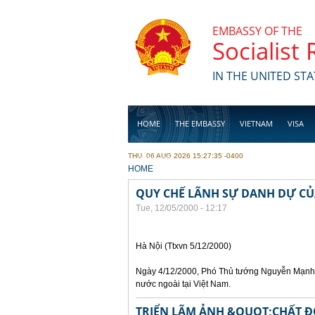
Skip to main content
EMBASSY OF THE
Socialist
IN THE UNITED STA
HOME
THE EMBASSY
VIETNAM
VISA
THU, 06 AUG 2026 15:27:35 -0400
BUSINESS
YOU ARE HERE
HOME
QUY CHẾ LÃNH SỰ DANH DỰ CỦ
Tue, 12/05/2000 - 12:17
Hà Nội (Ttxvn 5/12/2000)
Ngày 4/12/2000, Phó Thủ tướng Nguyễn Mạnh 
nước ngoài tại Việt Nam.
TRIỂN LÃM ẢNH &QUOT;CHẤT Đ