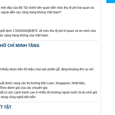
nh mới đây của Bộ Tài chính liên quan đến mức thu lệ phí hai quan và
c ngoài đến các cảng hàng không Việt Nam?
yết định 179/2000/QĐ/BTC về mức thu lệ phí hi quan và an ninh cửa
các cảng hàng không của Việt Nam.
 HỒ CHÍ MINH TĂNG
 khẩu được trên 65 triệu Usd sản phẩm gỗ, tăng khoảng 8% so với
ất được sang các thị trường Đài Loan, Singapore, Nhật Bản,
 Theo đánh giá của các chuyên gia
t có sức cạnh tranh cao ở nhiều thị trường ngoài nước là do nhờ giá
 dụng công nghệ tiên tiến.
T TẬT