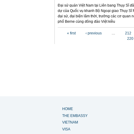
Đại sứ quán Việt Nam tại Liên bang Thụy Sĩ đã
dự của Quốc vụ khanh Bộ Ngoại giao Thụy Sĩ F
đại sứ, đại biện lâm thời, trưởng các cơ quan 
phố Berne cùng đông đảo Việt kiều
Pages
« first
‹ previous
…
212
220
HOME
THE EMBASSY
VIETNAM
VISA