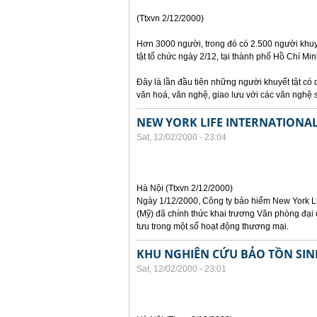
(Ttxvn 2/12/2000)
Hơn 3000 người, trong đó có 2.500 người khuyế
tật tổ chức ngày 2/12, tại thành phố Hồ Chí Mi
Đây là lần đầu tiên những người khuyết tật có
văn hoá, văn nghệ, giao lưu với các văn nghệ s
NEW YORK LIFE INTERNATIONAL
Sat, 12/02/2000 - 23:04
Hà Nội (Ttxvn 2/12/2000)
Ngày 1/12/2000, Công ty bảo hiểm New York Li
(Mỹ) đã chính thức khai trương Văn phòng đại 
tưu trong một số hoạt động thương mại.
KHU NGHIÊN CỨU BẢO TỒN SINH 
Sat, 12/02/2000 - 23:01