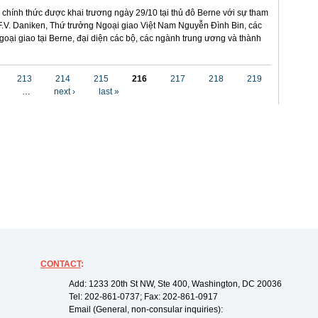
 chính thức được khai trương ngày 29/10 tại thủ đô Berne với sự tham
.V. Daniken, Thứ trưởng Ngoại giao Việt Nam Nguyễn Đình Bin, các
ngoại giao tại Berne, đại diện các bộ, các ngành trung ương và thành
213
214
215
216
217
218
219
…
next ›
last »
CONTACT
:
Add: 1233 20th St NW, Ste 400, Washington, DC 20036
Tel: 202-861-0737; Fax: 202-861-0917
Email (General, non-consular inquiries):