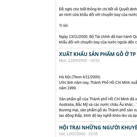
Đề nghị cho biết thông tin chi tiết về Quyết đị
an ninh cửa khẩu đối với chuyến bay của nướ
Tr lời:
Ngày 13/11/2000, Bộ Tài chính đã ban hành Qu
khẩu đối với chuyến bay của nước ngoài đến 
XUẤT KHẨU SẢN PHẨM GỖ Ở TP
Mon, 12/04/2000 - 16:52
Hà Nội (Ttxvn 4/11/2000)
Ước tính năm nay, Thành Phố Hồ Chí Minh xuất
năm 1999.
Sản phẩm gỗ của Thành phố Hồ Chí Minh đã xu
Australia, Bắc Mỹ và các nước châu Âu khác...
thương mại, sản phẩm gỗ do Thành phố sản xuấ
lao động thấp, trình độ tay nghề khéo léo và áp
HỘI TRẠI NHỮNG NGƯỜI KHUYẾ
Sat, 12/02/2000 - 23:05