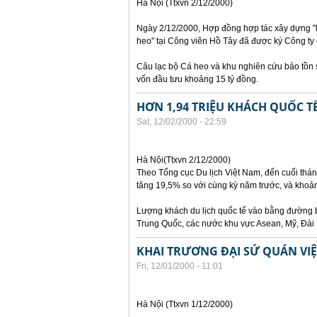
Hà Nội (Ttxvn 2/12/2000)
Ngày 2/12/2000, Hợp đồng hợp tác xây dựng "kh
heo" tại Công viên Hồ Tây đã được ký Công ty c
Câu lạc bộ Cá heo và khu nghiên cứu bảo tồn s
vốn đầu tưu khoảng 15 tỷ đồng.
HƠN 1,94 TRIỆU KHÁCH QUỐC TẾ
Sat, 12/02/2000 - 22:59
Hà Nội(Ttxvn 2/12/2000)
Theo Tổng cục Du lịch Việt Nam, đến cuối thán
tăng 19,5% so với cùng kỳ năm trước, và khoảng
Lượng khách du lịch quốc tế vào bằng đường b
Trung Quốc, các nước khu vực Asean, Mỹ, Đài 
KHAI TRƯƠNG ĐẠI SỨ QUÁN VIỆ
Fri, 12/01/2000 - 11:01
Hà Nội (Ttxvn 1/12/2000)