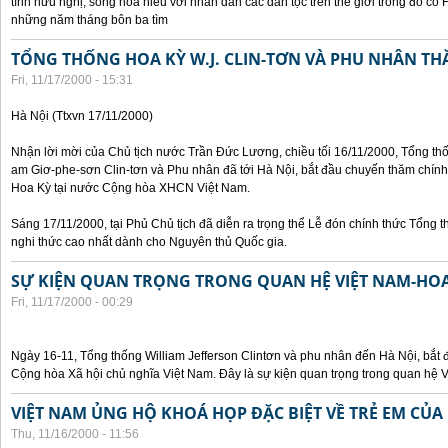
tình hữu nghị, sống hòa hiếu với nhân dân các dân tộc trên thế giới trong đó c
những năm tháng bôn ba tìm
TỔNG THỐNG HOA KỲ W.J. CLIN-TƠN VÀ PHU NHÂN TH
Fri, 11/17/2000 - 15:31
Hà Nội (Ttxvn 17/11/2000)
Nhận lời mời của Chủ tịch nước Trần Đức Lương, chiều tối 16/11/2000, Tổng t
am Giơ-phe-sơn Clin-tơn và Phu nhân đã tới Hà Nội, bắt đầu chuyến thăm chính
Hoa Kỳ tại nước Cộng hòa XHCN Việt Nam.
Sáng 17/11/2000, tại Phủ Chủ tịch đã diễn ra trọng thể Lễ đón chính thức Tổng 
nghi thức cao nhất dành cho Nguyên thủ Quốc gia.
SỰ KIỆN QUAN TRỌNG TRONG QUAN HỆ VIỆT NAM-HOA
Fri, 11/17/2000 - 00:29
Ngày 16-11, Tổng thống William Jefferson Clintơn và phu nhân đến Hà Nội, bắt
Cộng hòa Xã hội chủ nghĩa Việt Nam. Đây là sự kiện quan trọng trong quan hệ V
VIỆT NAM ỦNG HỘ KHOÁ HỌP ĐẶC BIỆT VỀ TRẺ EM CỦA
Thu, 11/16/2000 - 11:56