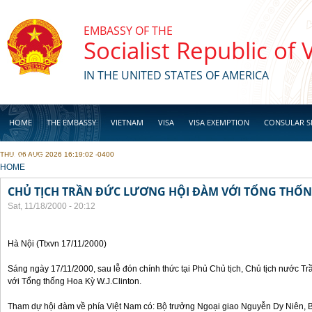
Skip to main content
EMBASSY OF THE
Socialist Republic of
IN THE UNITED STATES OF AMERICA
HOME
THE EMBASSY
VIETNAM
VISA
VISA EXEMPTION
CONSULAR S
THU, 06 AUG 2026 16:19:02 -0400
BUSINESS
YOU ARE HERE
HOME
CHỦ TỊCH TRẦN ĐỨC LƯƠNG HỘI ĐÀM VỚI TỔNG THỐN
Sat, 11/18/2000 - 20:12
Hà Nội (Ttxvn 17/11/2000)
Sáng ngày 17/11/2000, sau lễ đón chính thức tại Phủ Chủ tịch, Chủ tịch nước 
với Tổng thống Hoa Kỳ W.J.Clinton.
Tham dự hội đàm về phía Việt Nam có: Bộ trưởng Ngoại giao Nguyễn Dy Niên,