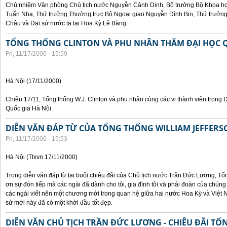
Chủ nhiệm Văn phòng Chủ tịch nước Nguyễn Cảnh Dinh, Bộ trưởng Bộ Khoa họ
Tuấn Nhạ, Thứ trưởng Thường trực Bộ Ngoại giao Nguyễn Đình Bin, Thứ trưở
Châu và Đại sứ nước ta tại Hoa Kỳ Lê Bàng.
TỔNG THỐNG CLINTON VÀ PHU NHÂN THĂM ĐẠI HỌC Q
Fri, 11/17/2000 - 15:59
Hà Nội (17/11/2000)
Chiều 17/11, Tổng thống W.J. Clinton và phu nhân cùng các vị thành viên trong 
Quốc gia Hà Nội.
DIỄN VĂN ĐÁP TỪ CỦA TỔNG THỐNG WILLIAM JEFFERS
Fri, 11/17/2000 - 15:53
Hà Nội (Ttxvn 17/11/2000)
Trong diễn văn đáp từ tại buổi chiêu đãi của Chủ tịch nước Trần Đức Lương, Tổn
ơn sự đón tiếp mà các ngài đã dành cho tôi, gia đình tôi và phái đoàn của chúng
các ngài viết nên một chương mới trong quan hệ giữa hai nước Hoa Kỳ và Việt N
sử mới này đã có một khởi đầu tốt đẹp.
DIỄN VĂN CHỦ TỊCH TRẦN ĐỨC LƯƠNG - CHIÊU ĐÃI T