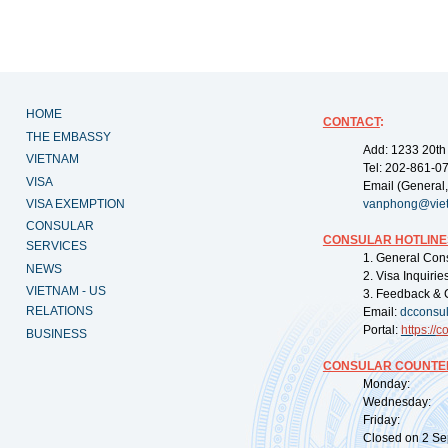
HOME
CONTACT
:
THE EMBASSY
Add: 1233 20th
VIETNAM
Tel: 202-861-0
VISA
Email (General,
VISA EXEMPTION
vanphong@vie
CONSULAR
CONSULAR HOTLINE
SERVICES
1. General Con
NEWS
2. Visa Inquiri
VIETNAM - US
3. Feedback & 
RELATIONS
Email:
dcconsu
Portal:
https://
co
BUSINESS
CONSULAR COUNTER
Monday: 09:
Wednesday: 0
Friday: 09:
Closed on 2 Sep