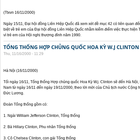
(Ttxvn 16/11/2000)
Ngày 15/11, Đại hội đồng Liên Hiệp Quốc đã xem xét đề mục 42 có liên quan đế
biệt về trẻ em của Đại hội đồng Liên Hiệp Quốc nhằm kiểm điểm việc thực hiện
vì trẻ em của Hội nghị thượng đỉnh năm 1990.
TỔNG THỐNG HỢP CHỦNG QUỐC HOA KỲ W.J CLINTON
Thu, 11/16/2000 - 11:29
Hà Nội (16/11/2000)
Tối ngày 16/11, Tổng thống Hợp chủng quốc Hoa Kỳ W.j. Clinton sẽ đến Hà Nội, 
Nam từ ngày 16/11 đến ngày 19/11/2000, theo lời mời của Chủ tịch nước Cộng 
Đức Lương.
Đoàn Tổng thống gồm có:
1. Ngài William Jefferson Clinton, Tổng thống
2. Bà Hillary Clinton, Phu nhân Tổng thống
3. Cô Chelsea Clinton, con gái Tổng thống