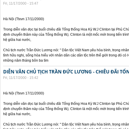
Fri, 11/17/2000 - 15:47
Hà Nội (Ttxvn 17/11/2000)
Trong diễn văn đọc tại buổi chiêu đãi Tổng thống Hoa Kỳ W.J Clinton tại Phủ Chủ
định chuyến thăm này của Tổng thống W.j. Clinton là một mốc mới trong tiến trì
hệ giữa hai nước,
Chủ tịch nước Trần Đức Lương nói: " Dân tộc Việt Nam yêu hòa bình, trọng nh
tình hữu nghị, sống hòa hiếu với nhân dân các dân tộc trên thế giới trong đó c
những năm tháng bôn ba tìm
DIỄN VĂN CHỦ TỊCH TRẦN ĐỨC LƯƠNG - CHIÊU ĐÃI T
Fri, 11/17/2000 - 15:42
Hà Nội (Ttxvn 17/11/2000)
Trong diễn văn đọc tại buổi chiêu đãi Tổng thống Hoa Kỳ W.J Clinton tại Phủ Chủ
định chuyến thăm này của Tổng thống W.j. Clinton là một mốc mới trong tiến trì
hệ giữa hai nước,
Chủ tịch nước Trần Đức Lương nói: " Dân tộc Việt Nam yêu hòa bình, trọng nh