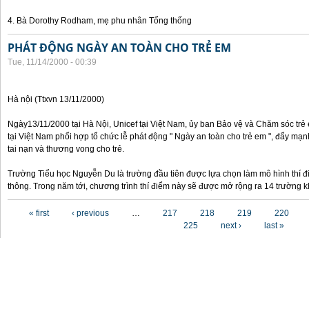
4. Bà Dorothy Rodham, mẹ phu nhân Tổng thống
PHÁT ĐỘNG NGÀY AN TOÀN CHO TRẺ EM
Tue, 11/14/2000 - 00:39
Hà nội (Ttxvn 13/11/2000)
Ngày13/11/2000 tại Hà Nội, Unicef tại Việt Nam, ủy ban Bảo vệ và Chăm sóc tr
tại Việt Nam phối hợp tổ chức lễ phát động " Ngày an toàn cho trẻ em ", đẩy mạ
tai nạn và thương vong cho trẻ.
Trường Tiểu học Nguyễn Du là trường đầu tiên được lựa chọn làm mô hình thí đ
thông. Trong năm tới, chương trình thí điểm này sẽ được mở rộng ra 14 trường k
Pages
« first
‹ previous
…
217
218
219
220
225
next ›
last »