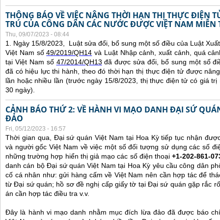
THÔNG BÁO VỀ VIỆC NÂNG THỜI HẠN THỊ THỰC ĐIỆN 
TRÚ CỦA CÔNG DÂN CÁC NƯỚC ĐƯỢC VIỆT NAM MIỄN 
Thu, 09/07/2023 - 08:44
1. Ngày 15/8/2023, Luật sửa đổi, bổ sung một số điều của Luật Xuấ
Việt Nam số
49/2019/QH14
và Luật Nhập cảnh, xuất cảnh, quá cản
tại Việt Nam số
47/2014/QH13
đã được sửa đổi, bổ sung một số đi
đã có hiệu lực thi hành, theo đó thời hạn thị thực điện tử được nâng
lần hoặc nhiều lần (trước ngày 15/8/2023, thị thực điện tử có giá tr
30 ngày).
CẢNH BÁO THỨ 2: VỀ HÀNH VI MẠO DANH ĐẠI SỨ QU
ĐẢO
Fri, 05/12/2023 - 16:57
Thời gian qua, Đại sứ quán Việt Nam tại Hoa Kỳ tiếp tục nhận đư
và người gốc Việt Nam về việc một số đối tượng sử dụng các số điệ
những trường hợp hiển thị giả mạo các số điện thoại
+1-202-861-07
danh cán bộ Đại sứ quán Việt Nam tại Hoa Kỳ yêu cầu công dân ph
cố cá nhân như: gửi hàng cấm về Việt Nam nên cần hợp tác để thá
từ Đại sứ quán; hồ sơ đề nghị cấp giấy tờ tại Đại sứ quán gặp rắc r
án cần hợp tác điều tra v.v.
Đây là hành vi mạo danh nhằm mục đích lừa đảo đã được báo chí