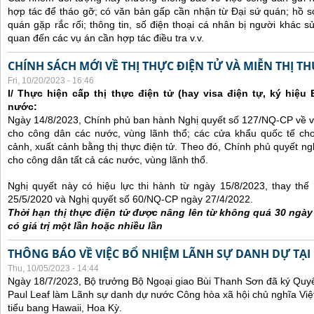
hợp tác để tháo gỡ; có văn bản gấp cần nhận từ Đại sứ quán; hồ sơ
quán gặp rắc rối; thông tin, số điện thoại cá nhân bị người khác 
quan đến các vụ án cần hợp tác điều tra v.v.
CHÍNH SÁCH MỚI VỀ THỊ THỰC ĐIỆN TỬ VÀ MIỄN THỊ T
Fri, 10/20/2023 - 16:46
I/ Thực hiện cấp thị thực điện tử (hay visa điện tự, ký hiệu
nước:
Ngày 14/8/2023, Chính phủ ban hành Nghị quyết số 127/NQ-CP về việ
cho công dân các nước, vùng lãnh thổ; các cửa khẩu quốc tế ch
cảnh, xuất cảnh bằng thị thực điện tử. Theo đó, Chính phủ quyết ngh
cho công dân tất cả các nước, vùng lãnh thổ.
Nghị quyết này có hiệu lực thi hành từ ngày 15/8/2023, thay th
25/5/2020 và Nghị quyết số 60/NQ-CP ngày 27/4/2022.
Thời hạn thị thực điện tử được nâng lên từ không quá 30 ngà
có giá trị một lần hoặc nhiều lần
THÔNG BÁO VỀ VIỆC BỔ NHIỆM LÃNH SỰ DANH DỰ TẠI
Thu, 10/05/2023 - 14:44
Ngày 18/7/2023, Bộ trưởng Bộ Ngoại giao Bùi Thanh Sơn đã ký Quyế
Paul Leaf làm Lãnh sự danh dự nước Công hòa xã hội chủ nghĩa Việt
tiểu bang Hawaii, Hoa Kỳ.