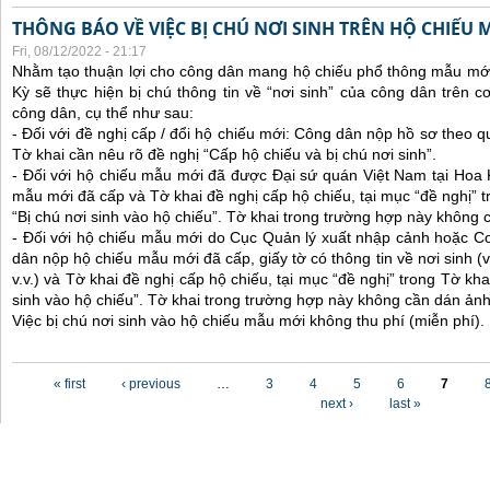
THÔNG BÁO VỀ VIỆC BỊ CHÚ NƠI SINH TRÊN HỘ CHIẾU
Fri, 08/12/2022 - 21:17
Nhằm tạo thuận lợi cho công dân mang hộ chiếu phổ thông mẫu mới
Kỳ sẽ thực hiện bị chú thông tin về “nơi sinh” của công dân trên 
công dân, cụ thể như sau:
- Đối với đề nghị cấp / đổi hộ chiếu mới: Công dân nộp hồ sơ theo q
Tờ khai cần nêu rõ đề nghị “Cấp hộ chiếu và bị chú nơi sinh”.
- Đối với hộ chiếu mẫu mới đã được Đại sứ quán Việt Nam tại Hoa
mẫu mới đã cấp và Tờ khai đề nghị cấp hộ chiếu, tại mục “đề nghị” t
“Bị chú nơi sinh vào hộ chiếu”. Tờ khai trong trường hợp này không 
- Đối với hộ chiếu mẫu mới do Cục Quản lý xuất nhập cảnh hoặc C
dân nộp hộ chiếu mẫu mới đã cấp, giấy tờ có thông tin về nơi sinh (ví
v.v.) và Tờ khai đề nghị cấp hộ chiếu, tại mục “đề nghị” trong Tờ kha
sinh vào hộ chiếu”. Tờ khai trong trường hợp này không cần dán ảnh
Việc bị chú nơi sinh vào hộ chiếu mẫu mới không thu phí (miễn phí).
Pages
« first
‹ previous
…
3
4
5
6
7
next ›
last »