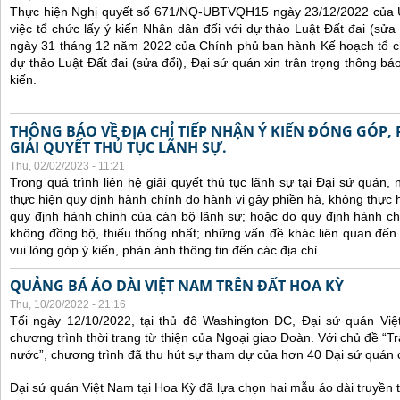
Thực hiện Nghị quyết số 671/NQ-UBTVQH15 ngày 23/12/2022 của 
việc tổ chức lấy ý kiến Nhân dân đối với dự thảo Luật Đất đai (sử
ngày 31 tháng 12 năm 2022 của Chính phủ ban hành Kế hoạch tổ ch
dự thảo Luật Đất đai (sửa đổi), Đại sứ quán xin trân trọng thông báo
kiến.
THÔNG BÁO VỀ ĐỊA CHỈ TIẾP NHẬN Ý KIẾN ĐÓNG GÓP,
GIẢI QUYẾT THỦ TỤC LÃNH SỰ.
Thu, 02/02/2023 - 11:21
Trong quá trình liên hệ giải quyết thủ tục lãnh sự tại Đại sứ quán
thực hiện quy định hành chính do hành vi gây phiền hà, không thực
quy định hành chính của cán bộ lãnh sự; hoặc do quy định hành ch
không đồng bộ, thiếu thống nhất; những vấn đề khác liên quan đến
vui lòng góp ý kiến, phản ánh thông tin đến các địa chỉ.
QUẢNG BÁ ÁO DÀI VIỆT NAM TRÊN ĐẤT HOA KỲ
Thu, 10/20/2022 - 21:16
Tối ngày 12/10/2022, tại thủ đô Washington DC, Đại sứ quán Vi
chương trình thời trang từ thiện của Ngoại giao Đoàn. Với chủ đề “
nước”, chương trình đã thu hút sự tham dự của hơn 40 Đại sứ quán
Đại sứ quán Việt Nam tại Hoa Kỳ đã lựa chọn hai mẫu áo dài truyền t