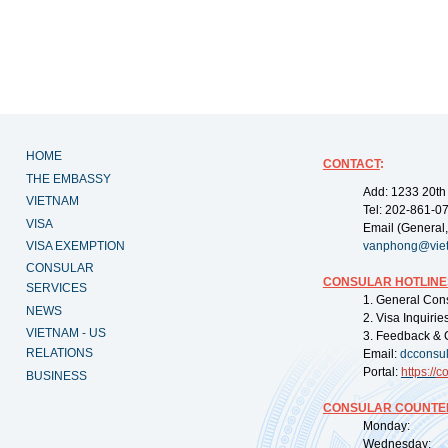
HOME
CONTACT
:
THE EMBASSY
Add: 1233 20th
VIETNAM
Tel: 202-861-0
VISA
Email (General,
VISA EXEMPTION
vanphong@vie
CONSULAR
CONSULAR HOTLINE
SERVICES
1. General Con
NEWS
2. Visa Inquiri
VIETNAM - US
3. Feedback & 
RELATIONS
Email:
dcconsu
Portal:
https://
co
BUSINESS
CONSULAR COUNTER
Monday: 09:
Wednesday: 0