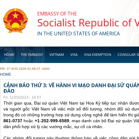
Skip to main content
EMBASSY OF THE
Socialist Republic of
IN THE UNITED STATES OF AMERICA
HOME
THE EMBASSY
VIETNAM
VISA
VISA EXEMPTION
CONSULAR S
FRI, 07 AUG 2026 01:59:27 -0400
BUSINESS
YOU ARE HERE
HOME
CẢNH BÁO THỨ 3: VỀ HÀNH VI MẠO DANH ĐẠI SỨ QU
ĐẢO
Fri, 11/03/2023 - 16:07
Thời gian qua, Đại sứ quán Việt Nam tại Hoa Kỳ tiếp tục nhận đư
và người gốc Việt Nam về việc một số đối tượng, nhóm đối sử dụn
trong đó có những trường hợp sử dụng công nghệ để làm hiển thị gi
861-0737
hoặc
+1
-
202-999-6589
, mạo danh cán bộ Đại sứ quán Vi
dân phối hợp xử lý các vướng mắc, sự cố cá nhân.
Các nhóm đối tượng này thường thông báo về việc công dân gửi 