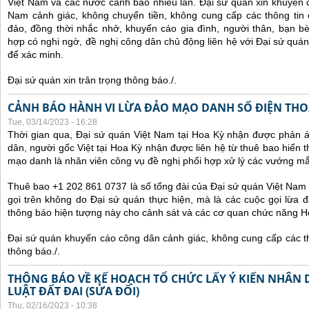
Việt Nam và các nước cảnh báo nhiều lần.
Đại sứ quán xin khuyến 
Nam cảnh giác, không chuyển tiền, không cung cấp các thông tin 
đảo, đồng thời nhắc nhở, khuyến cáo gia đình, người thân, bạn b
hợp có nghi ngờ, đề nghị công dân chủ động liên hệ với Đại sứ quá
để xác minh.
Đại sứ quán xin trân trọng thông báo./.
CẢNH BÁO HÀNH VI LỪA ĐẢO MẠO DANH SỐ ĐIỆN THOẠI
Tue, 03/14/2023 - 16:28
Thời gian qua, Đại sứ quán Việt Nam tại Hoa Kỳ nhận được phản 
dân, người gốc Việt tại Hoa Kỳ nhận được liên hệ từ thuê bao hiển 
mạo danh là nhân viên công vụ đề nghị phối hợp xử lý các vướng mắ
Thuê bao +1 202 861 0737 là số tổng đài của Đại sứ quán Việt Nam 
gọi trên không do Đại sứ quán thực hiện, mà là các cuộc gọi lừa đ
thông báo hiện tượng này cho cảnh sát và các cơ quan chức năng H
Đại sứ quán khuyến cáo công dân cảnh giác, không cung cấp các thô
thông báo./.
THÔNG BÁO VỀ KẾ HOẠCH TỔ CHỨC LẤY Ý KIẾN NHÂN 
LUẬT ĐẤT ĐAI (SỬA ĐỔI)
Thu, 02/16/2023 - 10:38