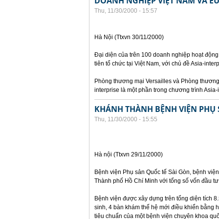
DOANH NGHIỆP VIỆT NAM VÀ EU
Thu, 11/30/2000 - 15:57
Hà Nội (Ttxvn 30/11/2000)
Đại diện của trên 100 doanh nghiệp hoạt động
tiên tổ chức tại Việt Nam, với chủ đề Asia-inter
Phòng thương mại Versailles và Phòng thương 
interprise là một phần trong chương trình Asia-
KHÁNH THÀNH BỆNH VIỆN PHỤ 
Thu, 11/30/2000 - 15:55
Hà nội (Ttxvn 29/11/2000)
Bệnh viện Phụ sản Quốc tế Sài Gòn, bệnh viện 
Thành phố Hồ Chí Minh với tổng số vốn đầu tư 
Bệnh viện được xây dựng trên tổng diện tích 
sinh, 4 bàn khám thế hệ mới điều khiển bằng h
tiêu chuẩn của một bệnh viện chuyên khoa quố