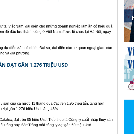
ư tại Việt Nam, đại diện cho những doanh nghiệp làm ăn có hiệu quả
iệm để đầu tưu thành công ở Việt Nam, được tổ chức tại Hà Nôi, ngày
 dự diễn đàn có nhiều Đại sứ, đại diện các cơ quan ngoại giao, các
ơng và địa phương.
N ĐẠT GẦN 1.276 TRIỆU USD
 sản của cả nước 11 tháng qua đạt trên 1,95 triệu tấn, tăng hơn
 đạt gần 1.276 triệu Usd, tăng 46%.
Cafatex, đạt trên 85 triệu Usd. Tiếp theo là Công ty xuất nhập thuỷ sản
u tổng hợp Sóc Trăng mỗi công ty đạt gần 50 triệu Usd...