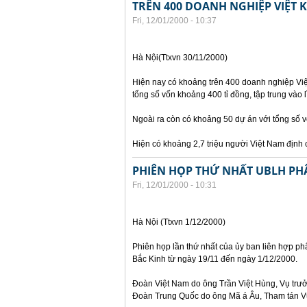
TRÊN 400 DOANH NGHIỆP VIỆT 
Fri, 12/01/2000 - 10:37
Hà Nội(Ttxvn 30/11/2000)
Hiện nay có khoảng trên 400 doanh nghiệp Việt
tổng số vốn khoảng 400 tỉ đồng, tập trung vào l
Ngoài ra còn có khoảng 50 dự án với tổng số 
Hiện có khoảng 2,7 triệu người Việt Nam định c
PHIÊN HỌP THỨ NHẤT UBLH PHÂ
Fri, 12/01/2000 - 10:31
Hà Nội (Ttxvn 1/12/2000)
Phiên họp lần thứ nhất của ủy ban liên hợp phâ
Bắc Kinh từ ngày 19/11 đến ngày 1/12/2000.
Đoàn Việt Nam do ông Trần Việt Hùng, Vụ trưởn
Đoàn Trung Quốc do ông Mã á Âu, Tham tán Vụ