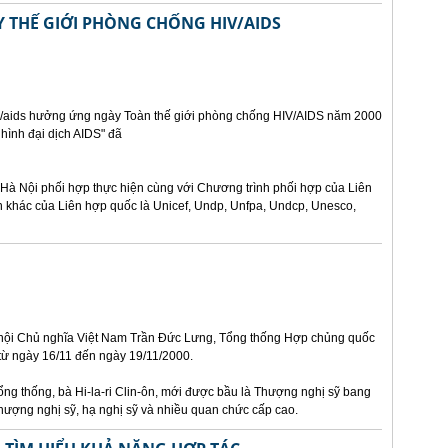
THẾ GIỚI PHÒNG CHỐNG HIV/AIDS
iv/aids hưởng ứng ngày Toàn thế giới phòng chống HIV/AIDS năm 2000
 hình đại dịch AIDS" đã
Hà Nội phối hợp thực hiện cùng với Chương trình phối hợp của Liên
n khác của Liên hợp quốc là Unicef, Undp, Unfpa, Undcp, Unesco,
 hội Chủ nghĩa Việt Nam Trần Đức Lưng, Tổng thống Hợp chủng quốc
 từ ngày 16/11 đến ngày 19/11/2000.
ng thống, bà Hi-la-ri Clin-ôn, mới được bầu là Thượng nghị sỹ bang
thượng nghị sỹ, hạ nghị sỹ và nhiều quan chức cấp cao.