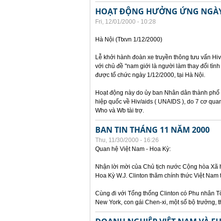
HOẠT ĐỘNG HƯỞNG ỨNG NGÀY 
Fri, 12/01/2000 - 10:28
Hà Nội (Ttxvn 1/12/2000)
Lễ khởi hành đoàn xe truyền thông tưu vấn H
với chủ đề "nam giới là người làm thay đổi tình
được tổ chức ngày 1/12/2000, tại Hà Nội.
Hoạt động này do ủy ban Nhân dân thành phố 
hiệp quốc về Hiv/aids ( UNAIDS ), do 7 cơ qua
Who và Wb tài trợ.
BAN TIN THÁNG 11 NĂM 2000
Thu, 11/30/2000 - 16:26
Quan hệ Việt Nam - Hoa Kỳ:
Nhận lời mời của Chủ tịch nước Cộng hòa Xã
Hoa Kỳ W.J. Clinton thăm chính thức Việt Nam
Cùng đi với Tổng thống Clinton có Phu nhân Tổ
New York, con gái Chen-xi, một số bộ trưởng, 