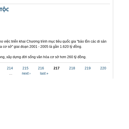
 TỘC
o việc triển khai Chương trình mục tiêu quốc gia "bảo tồn các di sản
a cơ sở" giai đoạn 2001 - 2005 là gần 1.620 tỷ đồng.
 đồng, xây dựng đời sống văn hóa cơ sở hơn 260 tỷ đồng.
214
215
216
217
218
219
220
…
next ›
last »