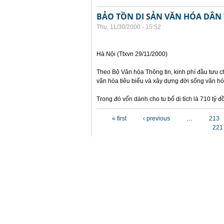
BẢO TỒN DI SẢN VĂN HÓA DÂN
Thu, 11/30/2000 - 15:52
Hà Nội (Ttxvn 29/11/2000)
Theo Bộ Văn hóa Thông tin, kinh phí đầu tưu ch
văn hóa tiêu biểu và xây dựng đời sống văn hó
Trong đó vốn dành cho tu bổ di tích là 710 tỷ
Pages
« first
‹ previous
…
213
221