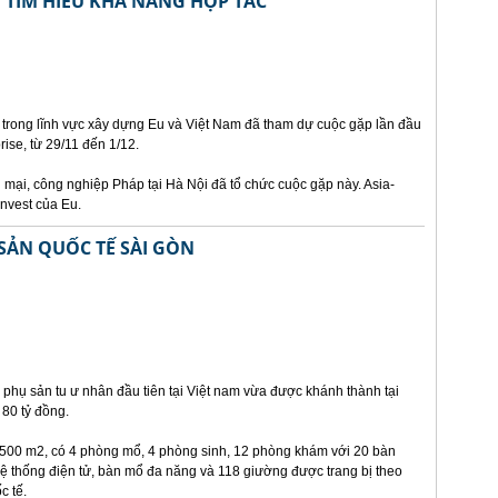
 TÌM HIỂU KHẢ NĂNG HỢP TÁC
 trong lĩnh vực xây dựng Eu và Việt Nam đã tham dự cuộc gặp lần đầu
prise, từ 29/11 đến 1/12.
mại, công nghiệp Pháp tại Hà Nội đã tổ chức cuộc gặp này. Asia-
invest của Eu.
SẢN QUỐC TẾ SÀI GÒN
phụ sản tu ư nhân đầu tiên tại Việt nam vừa được khánh thành tại
80 tỷ đồng.
8.500 m2, có 4 phòng mổ, 4 phòng sinh, 12 phòng khám với 20 bàn
ệ thống điện tử, bàn mổ đa năng và 118 giường được trang bị theo
c tế.