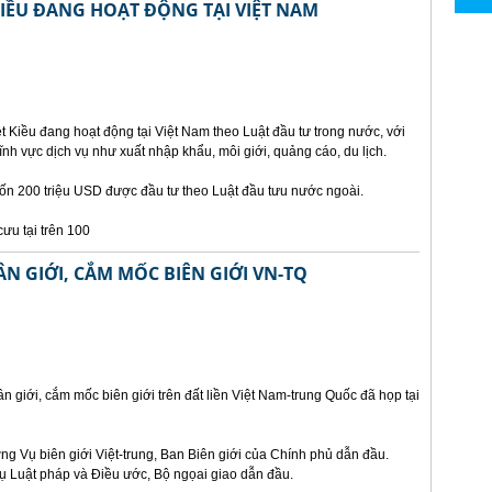
KIỀU ĐANG HOẠT ĐỘNG TẠI VIỆT NAM
 Kiều đang hoạt động tại Việt Nam theo Luật đầu tư trong nước, với
ĩnh vực dịch vụ như xuất nhập khẩu, môi giới, quảng cáo, du lịch.
vốn 200 triệu USD được đầu tư theo Luật đầu tưu nước ngoài.
ưu tại trên 100
N GIỚI, CẮM MỐC BIÊN GIỚI VN-TQ
n giới, cắm mốc biên giới trên đất liền Việt Nam-trung Quốc đã họp tại
g Vụ biên giới Việt-trung, Ban Biên giới của Chính phủ dẫn đầu.
 Luật pháp và Điều ước, Bộ ngọai giao dẫn đầu.