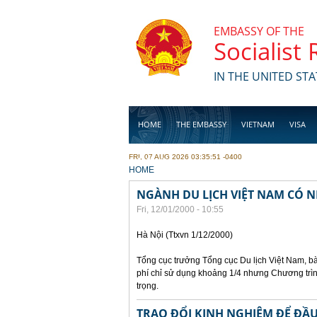
Skip to main content
EMBASSY OF THE
Socialist
IN THE UNITED STA
HOME
THE EMBASSY
VIETNAM
VISA
FRI, 07 AUG 2026 03:35:51 -0400
BUSINESS
YOU ARE HERE
HOME
NGÀNH DU LỊCH VIỆT NAM CÓ N
Fri, 12/01/2000 - 10:55
Hà Nội (Ttxvn 1/12/2000)
Tổng cục trưởng Tổng cục Du lịch Việt Nam, bà
phí chỉ sử dụng khoảng 1/4 nhưng Chương trìn
trọng.
TRAO ĐỔI KINH NGHIỆM ĐỂ ĐẦU