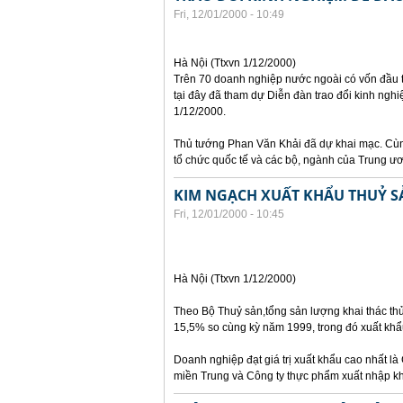
Fri, 12/01/2000 - 10:49
Hà Nội (Ttxvn 1/12/2000)
Trên 70 doanh nghiệp nước ngoài có vốn đầu t
tại đây đã tham dự Diễn đàn trao đổi kinh ngh
1/12/2000.
Thủ tướng Phan Văn Khải đã dự khai mạc. Cùng
tổ chức quốc tế và các bộ, ngành của Trung ư
KIM NGẠCH XUẤT KHẨU THUỶ SẢ
Fri, 12/01/2000 - 10:45
Hà Nội (Ttxvn 1/12/2000)
Theo Bộ Thuỷ sản,tổng sản lượng khai thác thủy
15,5% so cùng kỳ năm 1999, trong đó xuất khẩu
Doanh nghiệp đạt giá trị xuất khẩu cao nhất là 
miền Trung và Công ty thực phẩm xuất nhập khẩ