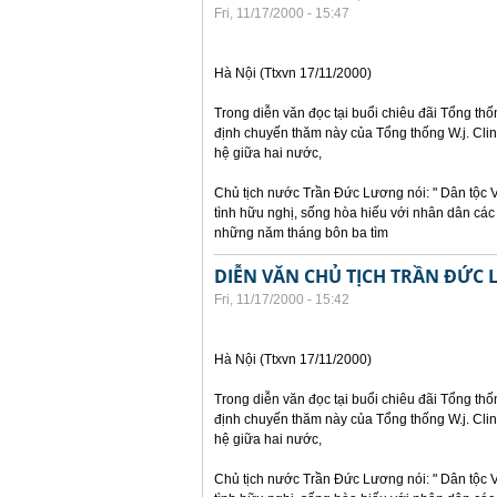
Fri, 11/17/2000 - 15:47
Hà Nội (Ttxvn 17/11/2000)
Trong diễn văn đọc tại buổi chiêu đãi Tổng thố
định chuyến thăm này của Tổng thống W.j. Clin
hệ giữa hai nước,
Chủ tịch nước Trần Đức Lương nói: " Dân tộc 
tình hữu nghị, sống hòa hiếu với nhân dân các
những năm tháng bôn ba tìm
DIỄN VĂN CHỦ TỊCH TRẦN ĐỨC 
Fri, 11/17/2000 - 15:42
Hà Nội (Ttxvn 17/11/2000)
Trong diễn văn đọc tại buổi chiêu đãi Tổng thố
định chuyến thăm này của Tổng thống W.j. Clin
hệ giữa hai nước,
Chủ tịch nước Trần Đức Lương nói: " Dân tộc 