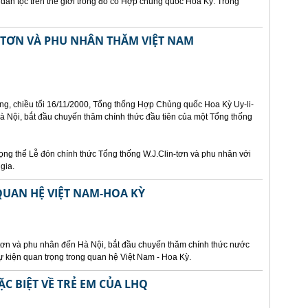
 dân tộc trên thế giới trong đó có Hợp chủng quốc Hoa Kỳ. Trong
-TƠN VÀ PHU NHÂN THĂM VIỆT NAM
g, chiều tối 16/11/2000, Tổng thống Hợp Chủng quốc Hoa Kỳ Uy-li-
à Nội, bắt đầu chuyến thăm chính thức đầu tiên của một Tổng thống
rọng thể Lễ đón chính thức Tổng thống W.J.Clin-tơn và phu nhân với
gia.
UAN HỆ VIỆT NAM-HOA KỲ
ntơn và phu nhân đến Hà Nội, bắt đầu chuyến thăm chính thức nước
ự kiện quan trọng trong quan hệ Việt Nam - Hoa Kỳ.
C BIỆT VỀ TRẺ EM CỦA LHQ