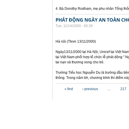
4. Bà Dorothy Rodham, mẹ phu nhân Tổng thố
PHÁT ĐỘNG NGÀY AN TOÀN CH
Tue, 11/14/2000 - 00:39
Hà nội (Ttxvn 13/11/2000)
Ngày13/11/2000 tại Hà Nội, Unicef tại Việt N
tại Việt Nam phối hợp tổ chức lễ phát động " 
tai nạn và thương vong cho trẻ.
Trường Tiểu học Nguyễn Du là trường đầu tiên
thông. Trong năm tới, chương trình thí điểm n
Pages
« first
‹ previous
…
217