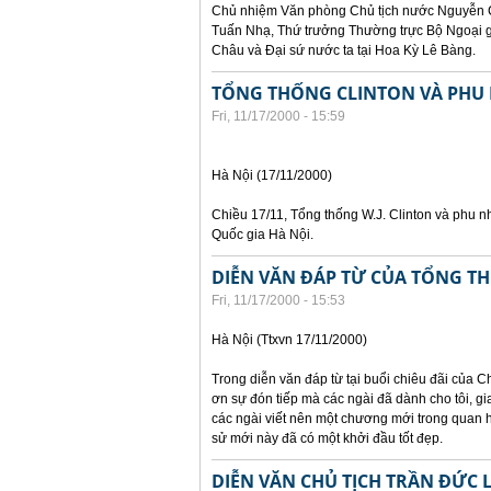
Chủ nhiệm Văn phòng Chủ tịch nước Nguyễn C
Tuấn Nhạ, Thứ trưởng Thường trực Bộ Ngoại 
Châu và Đại sứ nước ta tại Hoa Kỳ Lê Bàng.
TỔNG THỐNG CLINTON VÀ PHU 
Fri, 11/17/2000 - 15:59
Hà Nội (17/11/2000)
Chiều 17/11, Tổng thống W.J. Clinton và phu n
Quốc gia Hà Nội.
DIỄN VĂN ĐÁP TỪ CỦA TỔNG T
Fri, 11/17/2000 - 15:53
Hà Nội (Ttxvn 17/11/2000)
Trong diễn văn đáp từ tại buổi chiêu đãi của C
ơn sự đón tiếp mà các ngài đã dành cho tôi, gi
các ngài viết nên một chương mới trong quan h
sử mới này đã có một khởi đầu tốt đẹp.
DIỄN VĂN CHỦ TỊCH TRẦN ĐỨC 