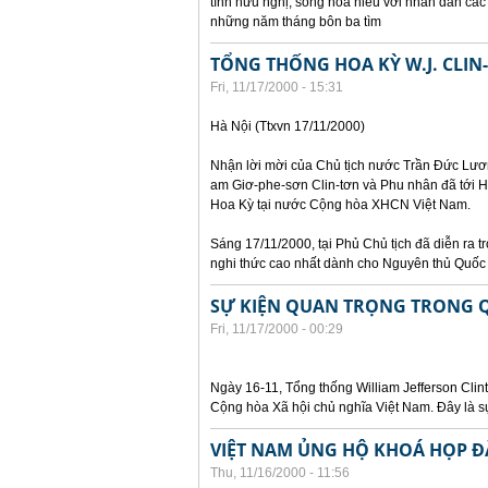
tình hữu nghị, sống hòa hiếu với nhân dân các
những năm tháng bôn ba tìm
TỔNG THỐNG HOA KỲ W.J. CLIN
Fri, 11/17/2000 - 15:31
Hà Nội (Ttxvn 17/11/2000)
Nhận lời mời của Chủ tịch nước Trần Đức Lươn
am Giơ-phe-sơn Clin-tơn và Phu nhân đã tới H
Hoa Kỳ tại nước Cộng hòa XHCN Việt Nam.
Sáng 17/11/2000, tại Phủ Chủ tịch đã diễn ra t
nghi thức cao nhất dành cho Nguyên thủ Quốc 
SỰ KIỆN QUAN TRỌNG TRONG Q
Fri, 11/17/2000 - 00:29
Ngày 16-11, Tổng thống William Jefferson Cli
Cộng hòa Xã hội chủ nghĩa Việt Nam. Đây là s
VIỆT NAM ỦNG HỘ KHOÁ HỌP ĐẶ
Thu, 11/16/2000 - 11:56