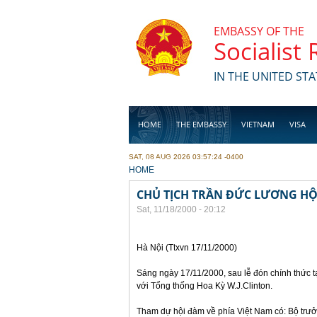
Skip to main content
EMBASSY OF THE
Socialist
IN THE UNITED STA
HOME
THE EMBASSY
VIETNAM
VISA
SAT, 08 AUG 2026 03:57:24 -0400
BUSINESS
YOU ARE HERE
HOME
CHỦ TỊCH TRẦN ĐỨC LƯƠNG HỘ
Sat, 11/18/2000 - 20:12
Hà Nội (Ttxvn 17/11/2000)
Sáng ngày 17/11/2000, sau lễ đón chính thức 
với Tổng thống Hoa Kỳ W.J.Clinton.
Tham dự hội đàm về phía Việt Nam có: Bộ trư