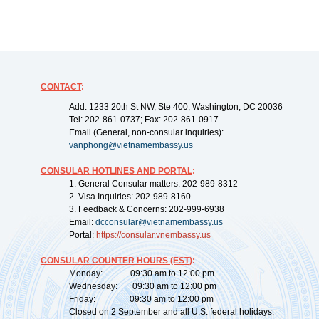
CONTACT
:
Add: 1233 20th St NW, Ste 400, Washington, DC 20036
Tel: 202-861-0737; Fax: 202-861-0917
Email (General, non-consular inquiries):
vanphong@vietnamembassy.us
CONSULAR HOTLINES AND PORTAL
:
1. General Consular matters: 202-989-8312
2. Visa Inquiries: 202-989-8160
3. Feedback & Concerns: 202-999-6938
Email:
dcconsular@vietnamembassy.us
Portal:
https://
consular.vnembassy.us
CONSULAR COUNTER HOURS (EST)
:
Monday: 09:30 am to 12:00 pm
Wednesday: 09:30 am to 12:00 pm
Friday: 09:30 am to 12:00 pm
Closed on 2 September and all U.S. federal holidays.