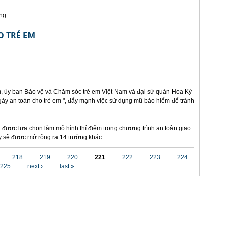
ng
O TRẺ EM
am, ủy ban Bảo vệ và Chăm sóc trẻ em Việt Nam và đại sứ quán Hoa Kỳ
Ngày an toàn cho trẻ em ", đẩy mạnh việc sử dụng mũ bảo hiểm để tránh
 được lựa chọn làm mô hình thí điểm trong chương trình an toàn giao
ày sẽ được mở rộng ra 14 trường khác.
218
219
220
221
222
223
224
225
next ›
last »