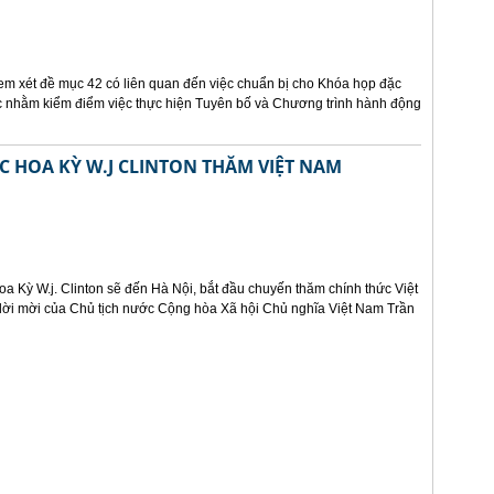
em xét đề mục 42 có liên quan đến việc chuẩn bị cho Khóa họp đặc
ốc nhằm kiểm điểm việc thực hiện Tuyên bố và Chương trình hành động
HOA KỲ W.J CLINTON THĂM VIỆT NAM
 Kỳ W.j. Clinton sẽ đến Hà Nội, bắt đầu chuyến thăm chính thức Việt
lời mời của Chủ tịch nước Cộng hòa Xã hội Chủ nghĩa Việt Nam Trần