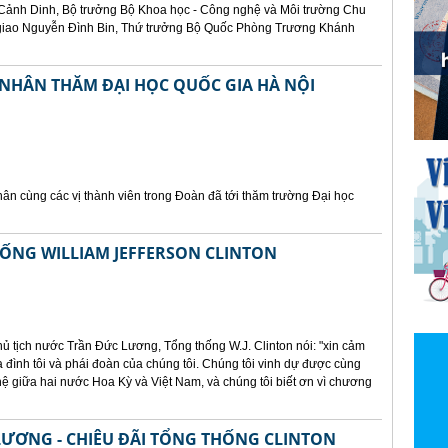
ảnh Dinh, Bộ trưởng Bộ Khoa học - Công nghệ và Môi trường Chu
giao Nguyễn Đình Bin, Thứ trưởng Bộ Quốc Phòng Trương Khánh
NHÂN THĂM ĐẠI HỌC QUỐC GIA HÀ NỘI
hân cùng các vị thành viên trong Đoàn đã tới thăm trường Đại học
HỐNG WILLIAM JEFFERSON CLINTON
hủ tịch nước Trần Đức Lương, Tổng thống W.J. Clinton nói: "xin cảm
a đình tôi và phái đoàn của chúng tôi. Chúng tôi vinh dự được cùng
ệ giữa hai nước Hoa Kỳ và Việt Nam, và chúng tôi biết ơn vì chương
LƯƠNG - CHIÊU ĐÃI TỔNG THỐNG CLINTON