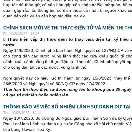
hợp tác để tháo gỡ; có văn bản gấp cần nhận từ Đại sứ quán; hồ sơ
quán gặp rắc rối; thông tin, số điện thoại cá nhân bị người khác 
quan đến các vụ án cần hợp tác điều tra v.v.
CHÍNH SÁCH MỚI VỀ THỊ THỰC ĐIỆN TỬ VÀ MIỄN THỊ T
Fri, 10/20/2023 - 16:46
I/ Thực hiện cấp thị thực điện tử (hay visa điện tự, ký hiệu
nước:
Ngày 14/8/2023, Chính phủ ban hành Nghị quyết số 127/NQ-CP về việ
cho công dân các nước, vùng lãnh thổ; các cửa khẩu quốc tế ch
cảnh, xuất cảnh bằng thị thực điện tử. Theo đó, Chính phủ quyết ngh
cho công dân tất cả các nước, vùng lãnh thổ.
Nghị quyết này có hiệu lực thi hành từ ngày 15/8/2023, thay th
25/5/2020 và Nghị quyết số 60/NQ-CP ngày 27/4/2022.
Thời hạn thị thực điện tử được nâng lên từ không quá 30 ngà
có giá trị một lần hoặc nhiều lần
THÔNG BÁO VỀ VIỆC BỔ NHIỆM LÃNH SỰ DANH DỰ TẠI
Thu, 10/05/2023 - 14:44
Ngày 18/7/2023, Bộ trưởng Bộ Ngoại giao Bùi Thanh Sơn đã ký Quyế
Paul Leaf làm Lãnh sự danh dự nước Công hòa xã hội chủ nghĩa Việt
tiểu bang Hawaii, Hoa Kỳ.