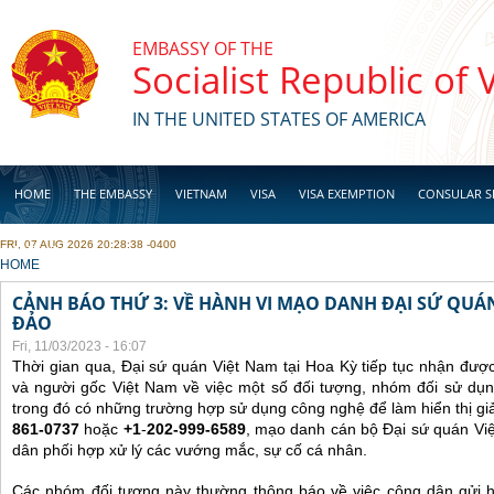
Skip to main content
EMBASSY OF THE
Socialist Republic of
IN THE UNITED STATES OF AMERICA
HOME
THE EMBASSY
VIETNAM
VISA
VISA EXEMPTION
CONSULAR S
FRI, 07 AUG 2026 20:28:38 -0400
BUSINESS
YOU ARE HERE
HOME
CẢNH BÁO THỨ 3: VỀ HÀNH VI MẠO DANH ĐẠI SỨ QU
ĐẢO
Fri, 11/03/2023 - 16:07
Thời gian qua, Đại sứ quán Việt Nam tại Hoa Kỳ tiếp tục nhận đư
và người gốc Việt Nam về việc một số đối tượng, nhóm đối sử dụn
trong đó có những trường hợp sử dụng công nghệ để làm hiển thị gi
861-0737
hoặc
+1
-
202-999-6589
, mạo danh cán bộ Đại sứ quán Vi
dân phối hợp xử lý các vướng mắc, sự cố cá nhân.
Các nhóm đối tượng này thường thông báo về việc công dân gửi 