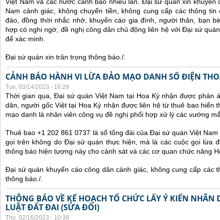
Việt Nam và các nước cảnh báo nhiều lần.
Đại sứ quán xin khuyến 
Nam cảnh giác, không chuyển tiền, không cung cấp các thông tin 
đảo, đồng thời nhắc nhở, khuyến cáo gia đình, người thân, bạn b
hợp có nghi ngờ, đề nghị công dân chủ động liên hệ với Đại sứ quá
để xác minh.
Đại sứ quán xin trân trọng thông báo./.
CẢNH BÁO HÀNH VI LỪA ĐẢO MẠO DANH SỐ ĐIỆN THOẠI
Tue, 03/14/2023 - 16:28
Thời gian qua, Đại sứ quán Việt Nam tại Hoa Kỳ nhận được phản 
dân, người gốc Việt tại Hoa Kỳ nhận được liên hệ từ thuê bao hiển 
mạo danh là nhân viên công vụ đề nghị phối hợp xử lý các vướng mắ
Thuê bao +1 202 861 0737 là số tổng đài của Đại sứ quán Việt Nam 
gọi trên không do Đại sứ quán thực hiện, mà là các cuộc gọi lừa đ
thông báo hiện tượng này cho cảnh sát và các cơ quan chức năng H
Đại sứ quán khuyến cáo công dân cảnh giác, không cung cấp các thô
thông báo./.
THÔNG BÁO VỀ KẾ HOẠCH TỔ CHỨC LẤY Ý KIẾN NHÂN 
LUẬT ĐẤT ĐAI (SỬA ĐỔI)
Thu, 02/16/2023 - 10:38