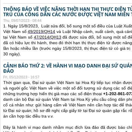
THÔNG BÁO VỀ VIỆC NÂNG THỜI HẠN THỊ THỰC ĐIỆN 
TRÚ CỦA CÔNG DÂN CÁC NƯỚC ĐƯỢC VIỆT NAM MIỄN 
Thu, 09/07/2023 - 08:44
1. Ngày 15/8/2023, Luật sửa đổi, bổ sung một số điều của Luật Xuấ
Việt Nam số
49/2019/QH14
và Luật Nhập cảnh, xuất cảnh, quá cản
tại Việt Nam số
47/2014/QH13
đã được sửa đổi, bổ sung một số đi
đã có hiệu lực thi hành, theo đó thời hạn thị thực điện tử được nâng
lần hoặc nhiều lần (trước ngày 15/8/2023, thị thực điện tử có giá tr
30 ngày).
CẢNH BÁO THỨ 2: VỀ HÀNH VI MẠO DANH ĐẠI SỨ QU
ĐẢO
Fri, 05/12/2023 - 16:57
Thời gian qua, Đại sứ quán Việt Nam tại Hoa Kỳ tiếp tục nhận đư
và người gốc Việt Nam về việc một số đối tượng sử dụng các số điệ
những trường hợp hiển thị giả mạo các số điện thoại
+1-202-861-07
danh cán bộ Đại sứ quán Việt Nam tại Hoa Kỳ yêu cầu công dân ph
cố cá nhân như: gửi hàng cấm về Việt Nam nên cần hợp tác để thá
từ Đại sứ quán; hồ sơ đề nghị cấp giấy tờ tại Đại sứ quán gặp rắc r
án cần hợp tác điều tra v.v.
Đây là hành vi mạo danh nhằm mục đích lừa đảo đã được báo chí