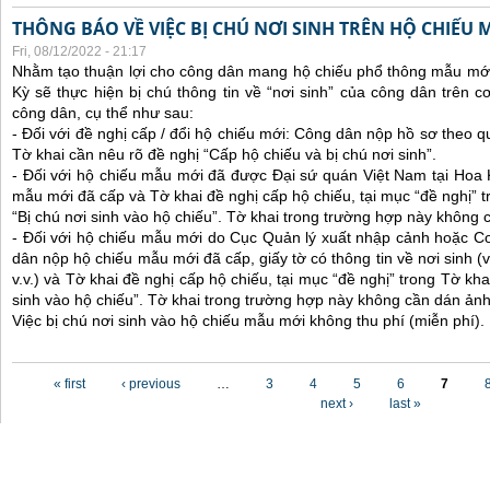
THÔNG BÁO VỀ VIỆC BỊ CHÚ NƠI SINH TRÊN HỘ CHIẾU
Fri, 08/12/2022 - 21:17
Nhằm tạo thuận lợi cho công dân mang hộ chiếu phổ thông mẫu mới
Kỳ sẽ thực hiện bị chú thông tin về “nơi sinh” của công dân trên 
công dân, cụ thể như sau:
- Đối với đề nghị cấp / đổi hộ chiếu mới: Công dân nộp hồ sơ theo q
Tờ khai cần nêu rõ đề nghị “Cấp hộ chiếu và bị chú nơi sinh”.
- Đối với hộ chiếu mẫu mới đã được Đại sứ quán Việt Nam tại Hoa
mẫu mới đã cấp và Tờ khai đề nghị cấp hộ chiếu, tại mục “đề nghị” t
“Bị chú nơi sinh vào hộ chiếu”. Tờ khai trong trường hợp này không 
- Đối với hộ chiếu mẫu mới do Cục Quản lý xuất nhập cảnh hoặc C
dân nộp hộ chiếu mẫu mới đã cấp, giấy tờ có thông tin về nơi sinh (ví
v.v.) và Tờ khai đề nghị cấp hộ chiếu, tại mục “đề nghị” trong Tờ kha
sinh vào hộ chiếu”. Tờ khai trong trường hợp này không cần dán ảnh
Việc bị chú nơi sinh vào hộ chiếu mẫu mới không thu phí (miễn phí).
Pages
« first
‹ previous
…
3
4
5
6
7
next ›
last »