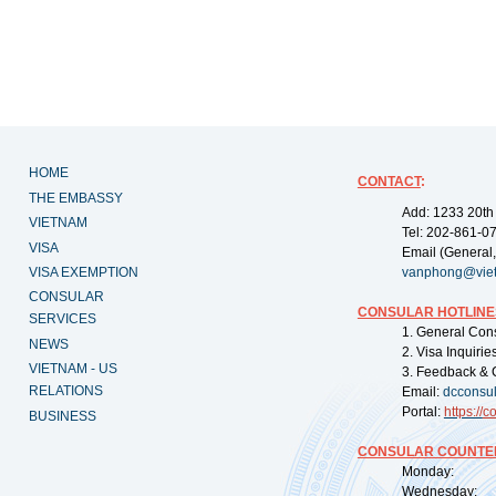
HOME
CONTACT
:
THE EMBASSY
Add: 1233 20th
VIETNAM
Tel: 202-861-0
VISA
Email (General,
VISA EXEMPTION
vanphong@vie
CONSULAR
CONSULAR HOTLINE
SERVICES
1. General Con
NEWS
2. Visa Inquiri
VIETNAM - US
3. Feedback & 
RELATIONS
Email:
dcconsu
Portal:
https://
co
BUSINESS
CONSULAR COUNTER
Monday: 09:
Wednesday: 0