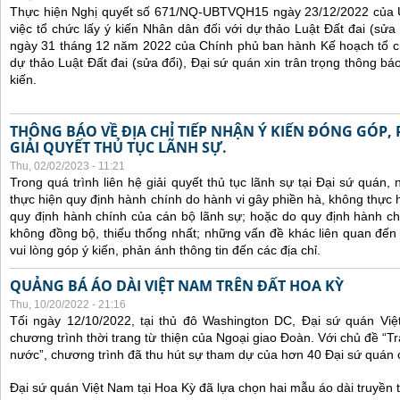
Thực hiện Nghị quyết số 671/NQ-UBTVQH15 ngày 23/12/2022 của 
việc tổ chức lấy ý kiến Nhân dân đối với dự thảo Luật Đất đai (sử
ngày 31 tháng 12 năm 2022 của Chính phủ ban hành Kế hoạch tổ ch
dự thảo Luật Đất đai (sửa đổi), Đại sứ quán xin trân trọng thông báo
kiến.
THÔNG BÁO VỀ ĐỊA CHỈ TIẾP NHẬN Ý KIẾN ĐÓNG GÓP,
GIẢI QUYẾT THỦ TỤC LÃNH SỰ.
Thu, 02/02/2023 - 11:21
Trong quá trình liên hệ giải quyết thủ tục lãnh sự tại Đại sứ quán
thực hiện quy định hành chính do hành vi gây phiền hà, không thực
quy định hành chính của cán bộ lãnh sự; hoặc do quy định hành ch
không đồng bộ, thiếu thống nhất; những vấn đề khác liên quan đến
vui lòng góp ý kiến, phản ánh thông tin đến các địa chỉ.
QUẢNG BÁ ÁO DÀI VIỆT NAM TRÊN ĐẤT HOA KỲ
Thu, 10/20/2022 - 21:16
Tối ngày 12/10/2022, tại thủ đô Washington DC, Đại sứ quán Vi
chương trình thời trang từ thiện của Ngoại giao Đoàn. Với chủ đề “
nước”, chương trình đã thu hút sự tham dự của hơn 40 Đại sứ quán
Đại sứ quán Việt Nam tại Hoa Kỳ đã lựa chọn hai mẫu áo dài truyền t