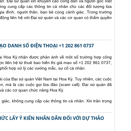
lần.
Đại sứ quán xin khuyến cáo công dân và người gốc Việt
ông cung cấp các thông tin cá nhân cho các đối tượng lừa
ia đình, người thân, bạn bè cùng cảnh giác. Trong trường
động liên hệ với Đại sứ quán và các cơ quan có thẩm quyền
O DANH SỐ ĐIỆN THOẠI +1 202 861 0737
tại Hoa Kỳ nhận được phản ánh về một số trường hợp công
ợc liên hệ từ thuê bao hiển thị giả mạo số +1 202 861 0737,
phối hợp xử lý các vướng mắc, sự cố cá nhân.
i của Đại sứ quán Việt Nam tại Hoa Kỳ. Tuy nhiên, các cuộc
n, mà là các cuộc gọi lừa đảo (scam call). Đại sứ quán đã
 và các cơ quan chức năng Hoa Kỳ.
iác, không cung cấp các thông tin cá nhân. Xin trân trọng
ỨC LẤY Ý KIẾN NHÂN DÂN ĐỐI VỚI DỰ THẢO