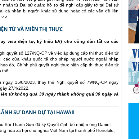
 nhận từ Đại sứ quán; hồ sơ đề nghị cấp giấy tờ tại Đại sứ
hoại cá nhân bị người khác sử dụng hoặc có các vấn đề liên
v.v.
IỆN TỬ VÀ MIỄN THỊ THỰC
hay visa điện tự, ký hiệu EV) cho công dân tất cả các
ị quyết số 127/NQ-CP về việc áp dụng cấp thị thực điện tử
ổ; các cửa khẩu quốc tế cho phép người nước ngoài nhập
Theo đó, Chính phủ quyết nghị thực hiện cấp thị thực điện tử
 thổ.
từ ngày 15/8/2023, thay thế Nghị quyết số 79/NQ-CP ngày
gày 27/4/2022.
g lên từ không quá 30 ngày thành không quá 90 ngày và
LÃNH SỰ DANH DỰ TẠI HAWAII
ao Bùi Thanh Sơn đã ký Quyết định bổ nhiệm ông Daniel
ng hòa xã hội chủ nghĩa Việt Nam tại thành phố Honolulu,