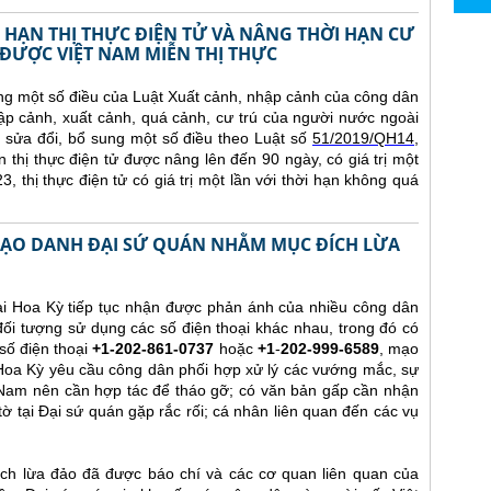
 HẠN THỊ THỰC ĐIỆN TỬ VÀ NÂNG THỜI HẠN CƯ
ĐƯỢC VIỆT NAM MIỄN THỊ THỰC
ng một số điều của Luật Xuất cảnh, nhập cảnh của công dân
p cảnh, xuất cảnh, quá cảnh, cư trú của người nước ngoài
sửa đổi, bổ sung một số điều theo Luật số
51/2019/QH14
,
n thị thực điện tử được nâng lên đến 90 ngày, có giá trị một
, thị thực điện tử có giá trị một lần với thời hạn không quá
 MẠO DANH ĐẠI SỨ QUÁN NHẰM MỤC ĐÍCH LỪA
ại Hoa Kỳ tiếp tục nhận được phản ánh của nhiều công dân
ối tượng sử dụng các số điện thoại khác nhau, trong đó có
số điện thoại
+1-202-861-0737
hoặc
+1
-
202-999-6589
, mạo
Hoa Kỳ yêu cầu công dân phối hợp xử lý các vướng mắc, sự
 Nam nên cần hợp tác để tháo gỡ; có văn bản gấp cần nhận
tờ tại Đại sứ quán gặp rắc rối; cá nhân liên quan đến các vụ
h lừa đảo đã được báo chí và các cơ quan liên quan của