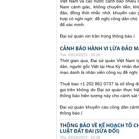
Việt Nam và các nước cảnh báo nhiều 
Nam cảnh giác, không chuyển tiền, kh
đảo, đồng thời nhắc nhở, khuyến cáo g
hợp có nghi ngờ, đề nghị công dân chủ 
để xác minh.
Đại sứ quán xin trân trọng thông báo./.
CẢNH BÁO HÀNH VI LỪA ĐẢO MẠ
Tue, 03/14/2023 - 16:28
Thời gian qua, Đại sứ quán Việt Nam 
dân, người gốc Việt tại Hoa Kỳ nhận đư
mạo danh là nhân viên công vụ đề nghị 
Thuê bao +1 202 861 0737 là số tổng đà
gọi trên không do Đại sứ quán thực hiệ
thông báo hiện tượng này cho cảnh sát
Đại sứ quán khuyến cáo công dân cảnh g
thông báo./.
THÔNG BÁO VỀ KẾ HOẠCH TỔ CH
LUẬT ĐẤT ĐAI (SỬA ĐỔI)
Thu, 02/16/2023 - 10:38