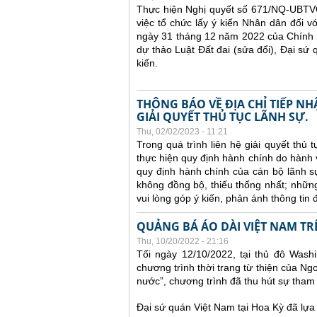
Thực hiện Nghị quyết số 671/NQ-UBTV
việc tổ chức lấy ý kiến Nhân dân đối v
ngày 31 tháng 12 năm 2022 của Chính p
dự thảo Luật Đất đai (sửa đổi), Đại sứ q
kiến.
THÔNG BÁO VỀ ĐỊA CHỈ TIẾP N
GIẢI QUYẾT THỦ TỤC LÃNH SỰ.
Thu, 02/02/2023 - 11:21
Trong quá trình liên hệ giải quyết thủ
thực hiện quy định hành chính do hành 
quy định hành chính của cán bộ lãnh s
không đồng bộ, thiếu thống nhất; nhữn
vui lòng góp ý kiến, phản ánh thông tin đ
QUẢNG BÁ ÁO DÀI VIỆT NAM TR
Thu, 10/20/2022 - 21:16
Tối ngày 12/10/2022, tại thủ đô Wash
chương trình thời trang từ thiện của N
nước”, chương trình đã thu hút sự tha
Đại sứ quán Việt Nam tại Hoa Kỳ đã lựa 