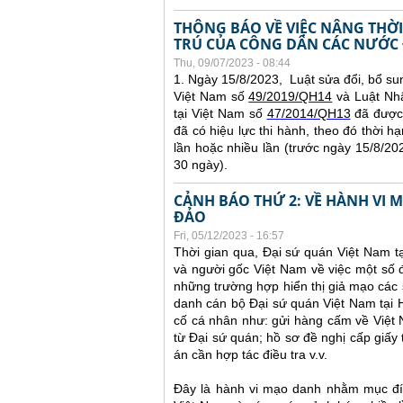
THÔNG BÁO VỀ VIỆC NÂNG THỜI
TRÚ CỦA CÔNG DÂN CÁC NƯỚC 
Thu, 09/07/2023 - 08:44
1. Ngày 15/8/2023, Luật sửa đổi, bổ su
Việt Nam số
49/2019/QH14
và Luật Nhậ
tại Việt Nam số
47/2014/QH13
đã được 
đã có hiệu lực thi hành, theo đó thời hạ
lần hoặc nhiều lần (trước ngày 15/8/2023
30 ngày).
CẢNH BÁO THỨ 2: VỀ HÀNH VI
ĐẢO
Fri, 05/12/2023 - 16:57
Thời gian qua, Đại sứ quán Việt Nam t
và người gốc Việt Nam về việc một số đ
những trường hợp hiển thị giả mạo các 
danh cán bộ Đại sứ quán Việt Nam tại 
cố cá nhân như: gửi hàng cấm về Việt
từ Đại sứ quán; hồ sơ đề nghị cấp giấy 
án cần hợp tác điều tra v.v.
Đây là hành vi mạo danh nhằm mục đíc