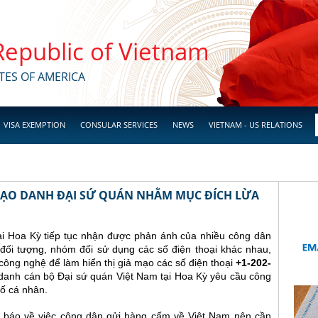
 Republic of Vietnam
TES OF AMERICA
VISA EXEMPTION
CONSULAR SERVICES
NEWS
VIETNAM - US RELATIONS
 MẠO DANH ĐẠI SỨ QUÁN NHẰM MỤC ĐÍCH LỪA
ại Hoa Kỳ tiếp tục nhận được phản ánh của nhiều công dân
đối tượng, nhóm đối sử dụng các số điện thoại khác nhau,
ông nghệ để làm hiển thị giả mạo các số điện thoại
+1-202-
danh cán bộ Đại sứ quán Việt Nam tại Hoa Kỳ yêu cầu công
ố cá nhân.
 báo về việc công dân gửi hàng cấm về Việt Nam nên cần