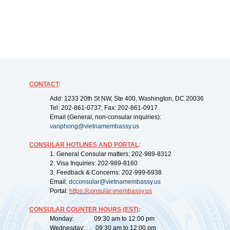
CONTACT
:
Add: 1233 20th St NW, Ste 400, Washington, DC 20036
Tel: 202-861-0737; Fax: 202-861-0917
Email (General, non-consular inquiries):
vanphong@vietnamembassy.us
CONSULAR HOTLINES AND PORTAL
:
1. General Consular matters: 202-989-8312
2. Visa Inquiries: 202-989-8160
3. Feedback & Concerns: 202-999-6938
Email:
dcconsular@vietnamembassy.us
Portal:
https://
consular.vnembassy.us
CONSULAR COUNTER HOURS (EST)
:
Monday: 09:30 am to 12:00 pm
Wednesday: 09:30 am to 12:00 pm