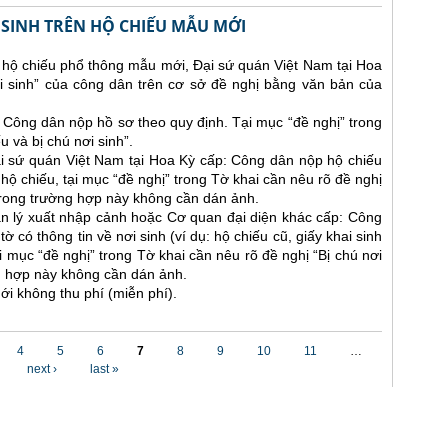
I SINH TRÊN HỘ CHIẾU MẪU MỚI
hộ chiếu phổ thông mẫu mới, Đại sứ quán Việt Nam tại Hoa
ơi sinh” của công dân trên cơ sở đề nghị bằng văn bản của
i: Công dân nộp hồ sơ theo quy định. Tại mục “đề nghị” trong
 và bị chú nơi sinh”.
i sứ quán Việt Nam tại Hoa Kỳ cấp: Công dân nộp hộ chiếu
ộ chiếu, tại mục “đề nghị” trong Tờ khai cần nêu rõ đề nghị
 trong trường hợp này không cần dán ảnh.
n lý xuất nhập cảnh hoặc Cơ quan đại diện khác cấp: Công
 có thông tin về nơi sinh (ví dụ: hộ chiếu cũ, giấy khai sinh
ại mục “đề nghị” trong Tờ khai cần nêu rõ đề nghị “Bị chú nơi
ng hợp này không cần dán ảnh.
ới không thu phí (miễn phí).
4
5
6
7
8
9
10
11
…
next ›
last »