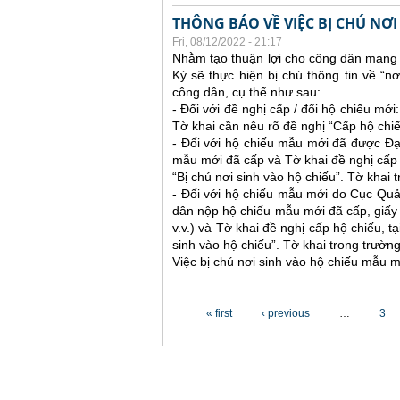
THÔNG BÁO VỀ VIỆC BỊ CHÚ NƠ
Fri, 08/12/2022 - 21:17
Nhằm tạo thuận lợi cho công dân mang 
Kỳ sẽ thực hiện bị chú thông tin về “n
công dân, cụ thể như sau:
- Đối với đề nghị cấp / đổi hộ chiếu mớ
Tờ khai cần nêu rõ đề nghị “Cấp hộ chiếu
- Đối với hộ chiếu mẫu mới đã được Đạ
mẫu mới đã cấp và Tờ khai đề nghị cấp h
“Bị chú nơi sinh vào hộ chiếu”. Tờ khai
- Đối với hộ chiếu mẫu mới do Cục Quả
dân nộp hộ chiếu mẫu mới đã cấp, giấy tờ
v.v.) và Tờ khai đề nghị cấp hộ chiếu, t
sinh vào hộ chiếu”. Tờ khai trong trườ
Việc bị chú nơi sinh vào hộ chiếu mẫu m
Pages
« first
‹ previous
…
3