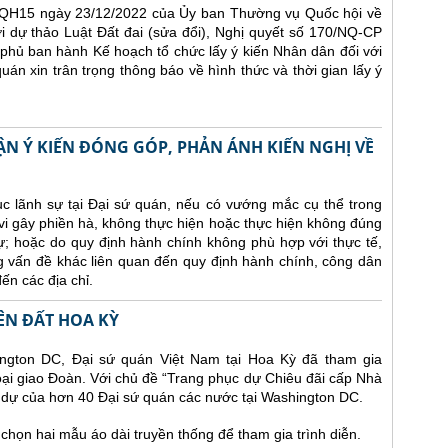
QH15 ngày 23/12/2022 của Ủy ban Thường vụ Quốc hội về
ới dự thảo Luật Đất đai (sửa đổi), Nghị quyết số 170/NQ-CP
hủ ban hành Kế hoạch tổ chức lấy ý kiến Nhân dân đối với
uán xin trân trọng thông báo về hình thức và thời gian lấy ý
HẬN Ý KIẾN ĐÓNG GÓP, PHẢN ÁNH KIẾN NGHỊ VỀ
 tục lãnh sự tại Đại sứ quán, nếu có vướng mắc cụ thể trong
vi gây phiền hà, không thực hiện hoặc thực hiện không đúng
ự; hoặc do quy định hành chính không phù hợp với thực tế,
g vấn đề khác liên quan đến quy định hành chính, công dân
ến các địa chỉ.
ÊN ĐẤT HOA KỲ
ington DC, Đại sứ quán Việt Nam tại Hoa Kỳ đã tham gia
goại giao Đoàn. Với chủ đề “Trang phục dự Chiêu đãi cấp Nhà
m dự của hơn 40 Đại sứ quán các nước tại Washington DC.
chọn hai mẫu áo dài truyền thống để tham gia trình diễn.