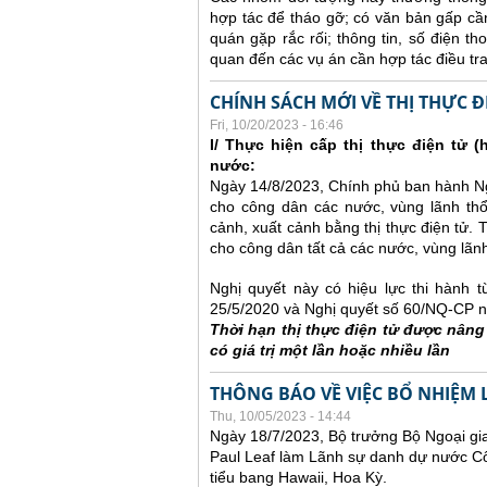
hợp tác để tháo gỡ; có văn bản gấp cần
quán gặp rắc rối; thông tin, số điện t
quan đến các vụ án cần hợp tác điều tra 
CHÍNH SÁCH MỚI VỀ THỊ THỰC Đ
Fri, 10/20/2023 - 16:46
I/ Thực hiện cấp thị thực điện tử (
nước:
Ngày 14/8/2023, Chính phủ ban hành Ngh
cho công dân các nước, vùng lãnh th
cảnh, xuất cảnh bằng thị thực điện tử. 
cho công dân tất cả các nước, vùng lãnh
Nghị quyết này có hiệu lực thi hành 
25/5/2020 và Nghị quyết số 60/NQ-CP n
Thời hạn thị thực điện tử được nân
có giá trị một lần hoặc nhiều lần
THÔNG BÁO VỀ VIỆC BỔ NHIỆM 
Thu, 10/05/2023 - 14:44
Ngày 18/7/2023, Bộ trưởng Bộ Ngoại gi
Paul Leaf làm Lãnh sự danh dự nước Cô
tiểu bang Hawaii, Hoa Kỳ.