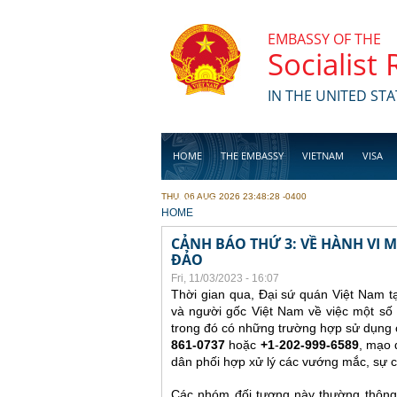
Skip to main content
EMBASSY OF THE
Socialist
IN THE UNITED STA
HOME
THE EMBASSY
VIETNAM
VISA
THU, 06 AUG 2026 23:48:28 -0400
BUSINESS
YOU ARE HERE
HOME
CẢNH BÁO THỨ 3: VỀ HÀNH VI
ĐẢO
Fri, 11/03/2023 - 16:07
Thời gian qua, Đại sứ quán Việt Nam t
và người gốc Việt Nam về việc một số 
trong đó có những trường hợp sử dụng c
861-0737
hoặc
+1
-
202-999-6589
, mạo 
dân phối hợp xử lý các vướng mắc, sự c
Các nhóm đối tượng này thường thông