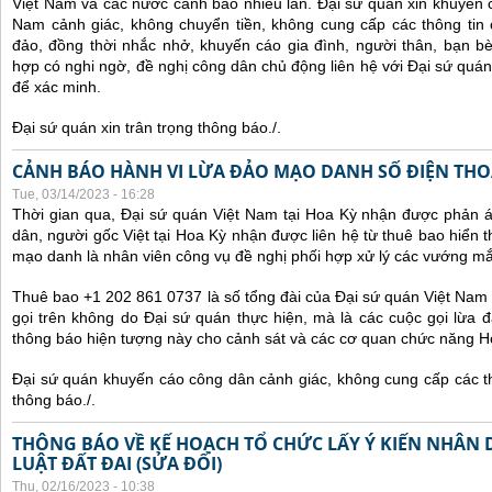
Việt Nam và các nước cảnh báo nhiều lần.
Đại sứ quán xin khuyến 
Nam cảnh giác, không chuyển tiền, không cung cấp các thông tin 
đảo, đồng thời nhắc nhở, khuyến cáo gia đình, người thân, bạn b
hợp có nghi ngờ, đề nghị công dân chủ động liên hệ với Đại sứ quá
để xác minh.
Đại sứ quán xin trân trọng thông báo./.
CẢNH BÁO HÀNH VI LỪA ĐẢO MẠO DANH SỐ ĐIỆN THOẠI
Tue, 03/14/2023 - 16:28
Thời gian qua, Đại sứ quán Việt Nam tại Hoa Kỳ nhận được phản 
dân, người gốc Việt tại Hoa Kỳ nhận được liên hệ từ thuê bao hiển 
mạo danh là nhân viên công vụ đề nghị phối hợp xử lý các vướng mắ
Thuê bao +1 202 861 0737 là số tổng đài của Đại sứ quán Việt Nam 
gọi trên không do Đại sứ quán thực hiện, mà là các cuộc gọi lừa đ
thông báo hiện tượng này cho cảnh sát và các cơ quan chức năng H
Đại sứ quán khuyến cáo công dân cảnh giác, không cung cấp các thô
thông báo./.
THÔNG BÁO VỀ KẾ HOẠCH TỔ CHỨC LẤY Ý KIẾN NHÂN 
LUẬT ĐẤT ĐAI (SỬA ĐỔI)
Thu, 02/16/2023 - 10:38