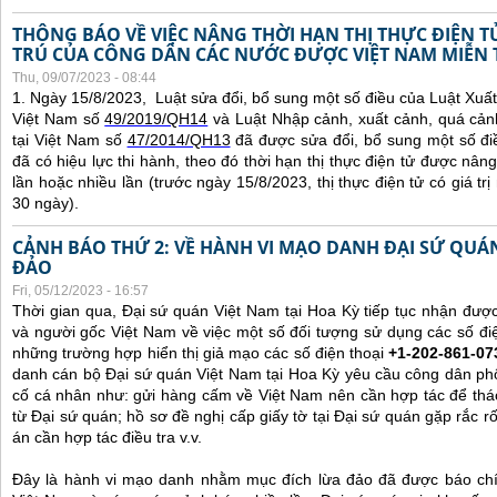
THÔNG BÁO VỀ VIỆC NÂNG THỜI HẠN THỊ THỰC ĐIỆN 
TRÚ CỦA CÔNG DÂN CÁC NƯỚC ĐƯỢC VIỆT NAM MIỄN 
Thu, 09/07/2023 - 08:44
1. Ngày 15/8/2023, Luật sửa đổi, bổ sung một số điều của Luật Xuấ
Việt Nam số
49/2019/QH14
và Luật Nhập cảnh, xuất cảnh, quá cản
tại Việt Nam số
47/2014/QH13
đã được sửa đổi, bổ sung một số đi
đã có hiệu lực thi hành, theo đó thời hạn thị thực điện tử được nâng
lần hoặc nhiều lần (trước ngày 15/8/2023, thị thực điện tử có giá tr
30 ngày).
CẢNH BÁO THỨ 2: VỀ HÀNH VI MẠO DANH ĐẠI SỨ QU
ĐẢO
Fri, 05/12/2023 - 16:57
Thời gian qua, Đại sứ quán Việt Nam tại Hoa Kỳ tiếp tục nhận đư
và người gốc Việt Nam về việc một số đối tượng sử dụng các số điệ
những trường hợp hiển thị giả mạo các số điện thoại
+1-202-861-07
danh cán bộ Đại sứ quán Việt Nam tại Hoa Kỳ yêu cầu công dân ph
cố cá nhân như: gửi hàng cấm về Việt Nam nên cần hợp tác để thá
từ Đại sứ quán; hồ sơ đề nghị cấp giấy tờ tại Đại sứ quán gặp rắc r
án cần hợp tác điều tra v.v.
Đây là hành vi mạo danh nhằm mục đích lừa đảo đã được báo chí