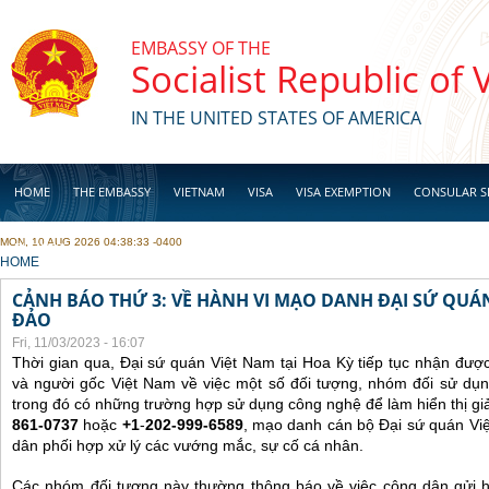
Skip to main content
EMBASSY OF THE
Socialist Republic of
IN THE UNITED STATES OF AMERICA
HOME
THE EMBASSY
VIETNAM
VISA
VISA EXEMPTION
CONSULAR S
MON, 10 AUG 2026 04:38:33 -0400
BUSINESS
YOU ARE HERE
HOME
CẢNH BÁO THỨ 3: VỀ HÀNH VI MẠO DANH ĐẠI SỨ QU
ĐẢO
Fri, 11/03/2023 - 16:07
Thời gian qua, Đại sứ quán Việt Nam tại Hoa Kỳ tiếp tục nhận đư
và người gốc Việt Nam về việc một số đối tượng, nhóm đối sử dụn
trong đó có những trường hợp sử dụng công nghệ để làm hiển thị gi
861-0737
hoặc
+1
-
202-999-6589
, mạo danh cán bộ Đại sứ quán Vi
dân phối hợp xử lý các vướng mắc, sự cố cá nhân.
Các nhóm đối tượng này thường thông báo về việc công dân gửi 