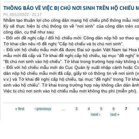
THÔNG BÁO VỀ VIỆC BỊ CHÚ NƠI SINH TRÊN HỘ CHIẾU
Fri, 08/12/2022 - 21:17
Nhằm tạo thuận lợi cho công dân mang hộ chiếu phổ thông mẫu mới
Kỳ sẽ thực hiện bị chú thông tin về “nơi sinh” của công dân trên 
công dân, cụ thể như sau:
- Đối với đề nghị cấp / đổi hộ chiếu mới: Công dân nộp hồ sơ theo q
Tờ khai cần nêu rõ đề nghị “Cấp hộ chiếu và bị chú nơi sinh”.
- Đối với hộ chiếu mẫu mới đã được Đại sứ quán Việt Nam tại Hoa
mẫu mới đã cấp và Tờ khai đề nghị cấp hộ chiếu, tại mục “đề nghị” t
“Bị chú nơi sinh vào hộ chiếu”. Tờ khai trong trường hợp này không 
- Đối với hộ chiếu mẫu mới do Cục Quản lý xuất nhập cảnh hoặc C
dân nộp hộ chiếu mẫu mới đã cấp, giấy tờ có thông tin về nơi sinh (ví
v.v.) và Tờ khai đề nghị cấp hộ chiếu, tại mục “đề nghị” trong Tờ kha
sinh vào hộ chiếu”. Tờ khai trong trường hợp này không cần dán ảnh
Việc bị chú nơi sinh vào hộ chiếu mẫu mới không thu phí (miễn phí).
Pages
« first
‹ previous
…
3
4
5
6
7
next ›
last »