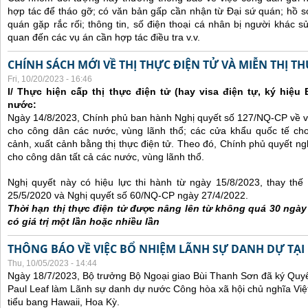
hợp tác để tháo gỡ; có văn bản gấp cần nhận từ Đại sứ quán; hồ sơ
quán gặp rắc rối; thông tin, số điện thoại cá nhân bị người khác 
quan đến các vụ án cần hợp tác điều tra v.v.
CHÍNH SÁCH MỚI VỀ THỊ THỰC ĐIỆN TỬ VÀ MIỄN THỊ T
Fri, 10/20/2023 - 16:46
I/ Thực hiện cấp thị thực điện tử (hay visa điện tự, ký hiệu
nước:
Ngày 14/8/2023, Chính phủ ban hành Nghị quyết số 127/NQ-CP về việ
cho công dân các nước, vùng lãnh thổ; các cửa khẩu quốc tế ch
cảnh, xuất cảnh bằng thị thực điện tử. Theo đó, Chính phủ quyết ngh
cho công dân tất cả các nước, vùng lãnh thổ.
Nghị quyết này có hiệu lực thi hành từ ngày 15/8/2023, thay th
25/5/2020 và Nghị quyết số 60/NQ-CP ngày 27/4/2022.
Thời hạn thị thực điện tử được nâng lên từ không quá 30 ngà
có giá trị một lần hoặc nhiều lần
THÔNG BÁO VỀ VIỆC BỔ NHIỆM LÃNH SỰ DANH DỰ TẠI
Thu, 10/05/2023 - 14:44
Ngày 18/7/2023, Bộ trưởng Bộ Ngoại giao Bùi Thanh Sơn đã ký Quyế
Paul Leaf làm Lãnh sự danh dự nước Công hòa xã hội chủ nghĩa Việt
tiểu bang Hawaii, Hoa Kỳ.