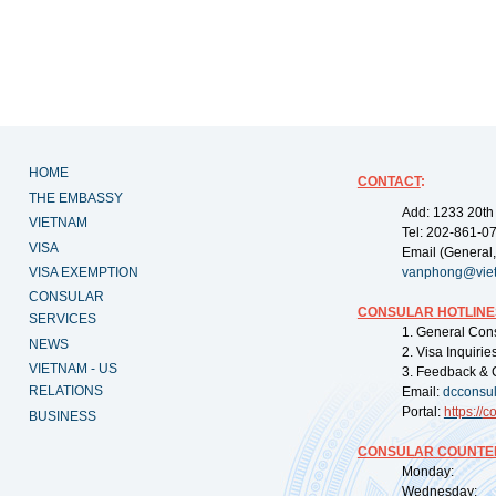
HOME
CONTACT
:
THE EMBASSY
Add: 1233 20th
VIETNAM
Tel: 202-861-0
VISA
Email (General,
VISA EXEMPTION
vanphong@vie
CONSULAR
CONSULAR HOTLINE
SERVICES
1. General Con
NEWS
2. Visa Inquiri
VIETNAM - US
3. Feedback & 
RELATIONS
Email:
dcconsu
Portal:
https://
co
BUSINESS
CONSULAR COUNTER
Monday: 09:
Wednesday: 0