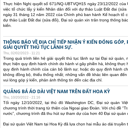
Thực hiện Nghị quyết số 671/NQ-UBTVQH15 ngày 23/12/2022 của 
việc tổ chức lấy ý kiến Nhân dân đối với dự thảo Luật Đất đai (sử
ngày 31 tháng 12 năm 2022 của Chính phủ ban hành Kế hoạch tổ ch
dự thảo Luật Đất đai (sửa đổi), Đại sứ quán xin trân trọng thông báo
kiến.
THÔNG BÁO VỀ ĐỊA CHỈ TIẾP NHẬN Ý KIẾN ĐÓNG GÓP,
GIẢI QUYẾT THỦ TỤC LÃNH SỰ.
Thu, 02/02/2023 - 11:21
Trong quá trình liên hệ giải quyết thủ tục lãnh sự tại Đại sứ quán
thực hiện quy định hành chính do hành vi gây phiền hà, không thực
quy định hành chính của cán bộ lãnh sự; hoặc do quy định hành ch
không đồng bộ, thiếu thống nhất; những vấn đề khác liên quan đến
vui lòng góp ý kiến, phản ánh thông tin đến các địa chỉ.
QUẢNG BÁ ÁO DÀI VIỆT NAM TRÊN ĐẤT HOA KỲ
Thu, 10/20/2022 - 21:16
Tối ngày 12/10/2022, tại thủ đô Washington DC, Đại sứ quán Vi
chương trình thời trang từ thiện của Ngoại giao Đoàn. Với chủ đề “
nước”, chương trình đã thu hút sự tham dự của hơn 40 Đại sứ quán
Đại sứ quán Việt Nam tại Hoa Kỳ đã lựa chọn hai mẫu áo dài truyền t