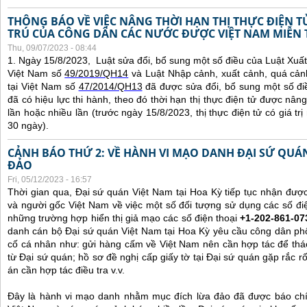
THÔNG BÁO VỀ VIỆC NÂNG THỜI HẠN THỊ THỰC ĐIỆN 
TRÚ CỦA CÔNG DÂN CÁC NƯỚC ĐƯỢC VIỆT NAM MIỄN 
Thu, 09/07/2023 - 08:44
1. Ngày 15/8/2023, Luật sửa đổi, bổ sung một số điều của Luật Xuấ
Việt Nam số
49/2019/QH14
và Luật Nhập cảnh, xuất cảnh, quá cản
tại Việt Nam số
47/2014/QH13
đã được sửa đổi, bổ sung một số đi
đã có hiệu lực thi hành, theo đó thời hạn thị thực điện tử được nâng
lần hoặc nhiều lần (trước ngày 15/8/2023, thị thực điện tử có giá tr
30 ngày).
CẢNH BÁO THỨ 2: VỀ HÀNH VI MẠO DANH ĐẠI SỨ QU
ĐẢO
Fri, 05/12/2023 - 16:57
Thời gian qua, Đại sứ quán Việt Nam tại Hoa Kỳ tiếp tục nhận đư
và người gốc Việt Nam về việc một số đối tượng sử dụng các số điệ
những trường hợp hiển thị giả mạo các số điện thoại
+1-202-861-07
danh cán bộ Đại sứ quán Việt Nam tại Hoa Kỳ yêu cầu công dân ph
cố cá nhân như: gửi hàng cấm về Việt Nam nên cần hợp tác để thá
từ Đại sứ quán; hồ sơ đề nghị cấp giấy tờ tại Đại sứ quán gặp rắc r
án cần hợp tác điều tra v.v.
Đây là hành vi mạo danh nhằm mục đích lừa đảo đã được báo chí