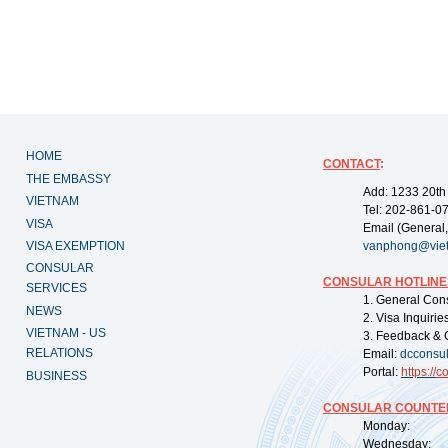
HOME
CONTACT
:
THE EMBASSY
Add: 1233 20th
VIETNAM
Tel: 202-861-0
VISA
Email (General,
VISA EXEMPTION
vanphong@vie
CONSULAR
CONSULAR HOTLINE
SERVICES
1. General Con
NEWS
2. Visa Inquiri
VIETNAM - US
3. Feedback & 
RELATIONS
Email:
dcconsu
Portal:
https://
co
BUSINESS
CONSULAR COUNTER
Monday: 09:
Wednesday: 0