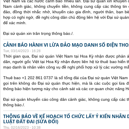
Việt Nam và các nước cảnh báo nhiều lần.
Đại sứ quán xin khuyến 
Nam cảnh giác, không chuyển tiền, không cung cấp các thông tin 
đảo, đồng thời nhắc nhở, khuyến cáo gia đình, người thân, bạn b
hợp có nghi ngờ, đề nghị công dân chủ động liên hệ với Đại sứ quá
để xác minh.
Đại sứ quán xin trân trọng thông báo./.
CẢNH BÁO HÀNH VI LỪA ĐẢO MẠO DANH SỐ ĐIỆN THOẠI
Tue, 03/14/2023 - 16:28
Thời gian qua, Đại sứ quán Việt Nam tại Hoa Kỳ nhận được phản 
dân, người gốc Việt tại Hoa Kỳ nhận được liên hệ từ thuê bao hiển 
mạo danh là nhân viên công vụ đề nghị phối hợp xử lý các vướng mắ
Thuê bao +1 202 861 0737 là số tổng đài của Đại sứ quán Việt Nam 
gọi trên không do Đại sứ quán thực hiện, mà là các cuộc gọi lừa đ
thông báo hiện tượng này cho cảnh sát và các cơ quan chức năng H
Đại sứ quán khuyến cáo công dân cảnh giác, không cung cấp các thô
thông báo./.
THÔNG BÁO VỀ KẾ HOẠCH TỔ CHỨC LẤY Ý KIẾN NHÂN 
LUẬT ĐẤT ĐAI (SỬA ĐỔI)
Thu, 02/16/2023 - 10:38