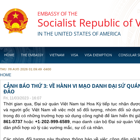
Skip to main content
EMBASSY OF THE
Socialist Republic of
IN THE UNITED STATES OF AMERICA
HOME
THE EMBASSY
VIETNAM
VISA
VISA EXEMPTION
CONSULAR S
THU, 06 AUG 2026 01:09:49 -0400
BUSINESS
YOU ARE HERE
HOME
CẢNH BÁO THỨ 3: VỀ HÀNH VI MẠO DANH ĐẠI SỨ QU
ĐẢO
Fri, 11/03/2023 - 16:07
Thời gian qua, Đại sứ quán Việt Nam tại Hoa Kỳ tiếp tục nhận đư
và người gốc Việt Nam về việc một số đối tượng, nhóm đối sử dụn
trong đó có những trường hợp sử dụng công nghệ để làm hiển thị gi
861-0737
hoặc
+1
-
202-999-6589
, mạo danh cán bộ Đại sứ quán Vi
dân phối hợp xử lý các vướng mắc, sự cố cá nhân.
Các nhóm đối tượng này thường thông báo về việc công dân gửi 