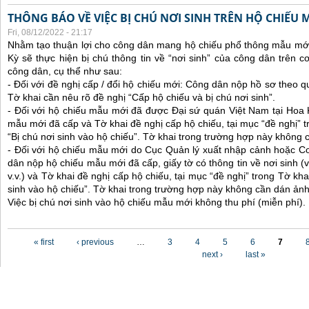
THÔNG BÁO VỀ VIỆC BỊ CHÚ NƠI SINH TRÊN HỘ CHIẾU
Fri, 08/12/2022 - 21:17
Nhằm tạo thuận lợi cho công dân mang hộ chiếu phổ thông mẫu mới
Kỳ sẽ thực hiện bị chú thông tin về “nơi sinh” của công dân trên 
công dân, cụ thể như sau:
- Đối với đề nghị cấp / đổi hộ chiếu mới: Công dân nộp hồ sơ theo q
Tờ khai cần nêu rõ đề nghị “Cấp hộ chiếu và bị chú nơi sinh”.
- Đối với hộ chiếu mẫu mới đã được Đại sứ quán Việt Nam tại Hoa
mẫu mới đã cấp và Tờ khai đề nghị cấp hộ chiếu, tại mục “đề nghị” t
“Bị chú nơi sinh vào hộ chiếu”. Tờ khai trong trường hợp này không 
- Đối với hộ chiếu mẫu mới do Cục Quản lý xuất nhập cảnh hoặc C
dân nộp hộ chiếu mẫu mới đã cấp, giấy tờ có thông tin về nơi sinh (ví
v.v.) và Tờ khai đề nghị cấp hộ chiếu, tại mục “đề nghị” trong Tờ kha
sinh vào hộ chiếu”. Tờ khai trong trường hợp này không cần dán ảnh
Việc bị chú nơi sinh vào hộ chiếu mẫu mới không thu phí (miễn phí).
Pages
« first
‹ previous
…
3
4
5
6
7
next ›
last »