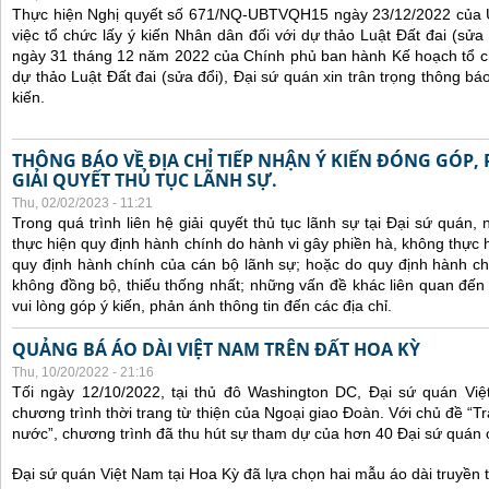
Thực hiện Nghị quyết số 671/NQ-UBTVQH15 ngày 23/12/2022 của 
việc tổ chức lấy ý kiến Nhân dân đối với dự thảo Luật Đất đai (sử
ngày 31 tháng 12 năm 2022 của Chính phủ ban hành Kế hoạch tổ ch
dự thảo Luật Đất đai (sửa đổi), Đại sứ quán xin trân trọng thông báo
kiến.
THÔNG BÁO VỀ ĐỊA CHỈ TIẾP NHẬN Ý KIẾN ĐÓNG GÓP,
GIẢI QUYẾT THỦ TỤC LÃNH SỰ.
Thu, 02/02/2023 - 11:21
Trong quá trình liên hệ giải quyết thủ tục lãnh sự tại Đại sứ quán
thực hiện quy định hành chính do hành vi gây phiền hà, không thực
quy định hành chính của cán bộ lãnh sự; hoặc do quy định hành ch
không đồng bộ, thiếu thống nhất; những vấn đề khác liên quan đến
vui lòng góp ý kiến, phản ánh thông tin đến các địa chỉ.
QUẢNG BÁ ÁO DÀI VIỆT NAM TRÊN ĐẤT HOA KỲ
Thu, 10/20/2022 - 21:16
Tối ngày 12/10/2022, tại thủ đô Washington DC, Đại sứ quán Vi
chương trình thời trang từ thiện của Ngoại giao Đoàn. Với chủ đề “
nước”, chương trình đã thu hút sự tham dự của hơn 40 Đại sứ quán
Đại sứ quán Việt Nam tại Hoa Kỳ đã lựa chọn hai mẫu áo dài truyền t