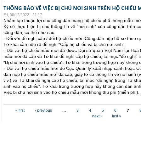
THÔNG BÁO VỀ VIỆC BỊ CHÚ NƠI SINH TRÊN HỘ CHIẾU
Fri, 08/12/2022 - 21:17
Nhằm tạo thuận lợi cho công dân mang hộ chiếu phổ thông mẫu mới
Kỳ sẽ thực hiện bị chú thông tin về “nơi sinh” của công dân trên 
công dân, cụ thể như sau:
- Đối với đề nghị cấp / đổi hộ chiếu mới: Công dân nộp hồ sơ theo q
Tờ khai cần nêu rõ đề nghị “Cấp hộ chiếu và bị chú nơi sinh”.
- Đối với hộ chiếu mẫu mới đã được Đại sứ quán Việt Nam tại Hoa
mẫu mới đã cấp và Tờ khai đề nghị cấp hộ chiếu, tại mục “đề nghị” t
“Bị chú nơi sinh vào hộ chiếu”. Tờ khai trong trường hợp này không 
- Đối với hộ chiếu mẫu mới do Cục Quản lý xuất nhập cảnh hoặc C
dân nộp hộ chiếu mẫu mới đã cấp, giấy tờ có thông tin về nơi sinh (ví
v.v.) và Tờ khai đề nghị cấp hộ chiếu, tại mục “đề nghị” trong Tờ kha
sinh vào hộ chiếu”. Tờ khai trong trường hợp này không cần dán ảnh
Việc bị chú nơi sinh vào hộ chiếu mẫu mới không thu phí (miễn phí).
Pages
« first
‹ previous
…
3
4
5
6
7
next ›
last »