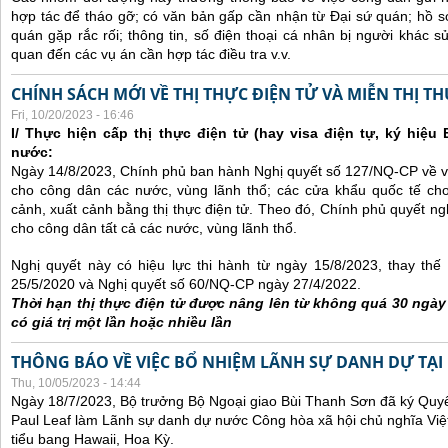
hợp tác để tháo gỡ; có văn bản gấp cần nhận từ Đại sứ quán; hồ sơ
quán gặp rắc rối; thông tin, số điện thoại cá nhân bị người khác 
quan đến các vụ án cần hợp tác điều tra v.v.
CHÍNH SÁCH MỚI VỀ THỊ THỰC ĐIỆN TỬ VÀ MIỄN THỊ T
Fri, 10/20/2023 - 16:46
I/ Thực hiện cấp thị thực điện tử (hay visa điện tự, ký hiệu
nước:
Ngày 14/8/2023, Chính phủ ban hành Nghị quyết số 127/NQ-CP về việ
cho công dân các nước, vùng lãnh thổ; các cửa khẩu quốc tế ch
cảnh, xuất cảnh bằng thị thực điện tử. Theo đó, Chính phủ quyết ngh
cho công dân tất cả các nước, vùng lãnh thổ.
Nghị quyết này có hiệu lực thi hành từ ngày 15/8/2023, thay th
25/5/2020 và Nghị quyết số 60/NQ-CP ngày 27/4/2022.
Thời hạn thị thực điện tử được nâng lên từ không quá 30 ngà
có giá trị một lần hoặc nhiều lần
THÔNG BÁO VỀ VIỆC BỔ NHIỆM LÃNH SỰ DANH DỰ TẠI
Thu, 10/05/2023 - 14:44
Ngày 18/7/2023, Bộ trưởng Bộ Ngoại giao Bùi Thanh Sơn đã ký Quyế
Paul Leaf làm Lãnh sự danh dự nước Công hòa xã hội chủ nghĩa Việt
tiểu bang Hawaii, Hoa Kỳ.