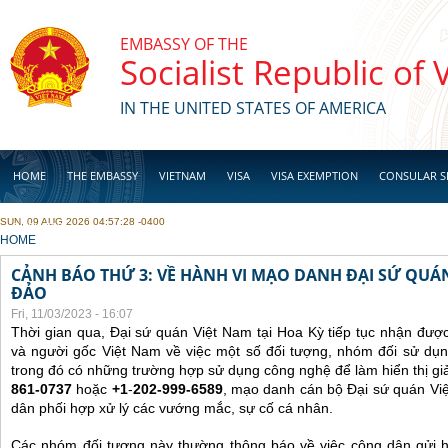
Skip to main content
EMBASSY OF THE
Socialist Republic of
IN THE UNITED STATES OF AMERICA
HOME
THE EMBASSY
VIETNAM
VISA
VISA EXEMPTION
CONSULAR S
SUN, 09 AUG 2026 04:57:28 -0400
BUSINESS
YOU ARE HERE
HOME
CẢNH BÁO THỨ 3: VỀ HÀNH VI MẠO DANH ĐẠI SỨ QU
ĐẢO
Fri, 11/03/2023 - 16:07
Thời gian qua, Đại sứ quán Việt Nam tại Hoa Kỳ tiếp tục nhận đư
và người gốc Việt Nam về việc một số đối tượng, nhóm đối sử dụn
trong đó có những trường hợp sử dụng công nghệ để làm hiển thị gi
861-0737
hoặc
+1
-
202-999-6589
, mạo danh cán bộ Đại sứ quán Vi
dân phối hợp xử lý các vướng mắc, sự cố cá nhân.
Các nhóm đối tượng này thường thông báo về việc công dân gửi 