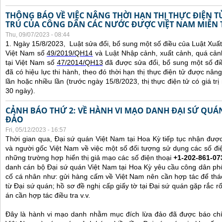
THÔNG BÁO VỀ VIỆC NÂNG THỜI HẠN THỊ THỰC ĐIỆN 
TRÚ CỦA CÔNG DÂN CÁC NƯỚC ĐƯỢC VIỆT NAM MIỄN 
Thu, 09/07/2023 - 08:44
1. Ngày 15/8/2023, Luật sửa đổi, bổ sung một số điều của Luật Xuấ
Việt Nam số
49/2019/QH14
và Luật Nhập cảnh, xuất cảnh, quá cản
tại Việt Nam số
47/2014/QH13
đã được sửa đổi, bổ sung một số đi
đã có hiệu lực thi hành, theo đó thời hạn thị thực điện tử được nâng
lần hoặc nhiều lần (trước ngày 15/8/2023, thị thực điện tử có giá tr
30 ngày).
CẢNH BÁO THỨ 2: VỀ HÀNH VI MẠO DANH ĐẠI SỨ QU
ĐẢO
Fri, 05/12/2023 - 16:57
Thời gian qua, Đại sứ quán Việt Nam tại Hoa Kỳ tiếp tục nhận đư
và người gốc Việt Nam về việc một số đối tượng sử dụng các số điệ
những trường hợp hiển thị giả mạo các số điện thoại
+1-202-861-07
danh cán bộ Đại sứ quán Việt Nam tại Hoa Kỳ yêu cầu công dân ph
cố cá nhân như: gửi hàng cấm về Việt Nam nên cần hợp tác để thá
từ Đại sứ quán; hồ sơ đề nghị cấp giấy tờ tại Đại sứ quán gặp rắc r
án cần hợp tác điều tra v.v.
Đây là hành vi mạo danh nhằm mục đích lừa đảo đã được báo chí