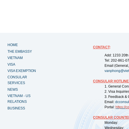
HOME
CONTACT
:
THE EMBASSY
Add: 1233 20th
VIETNAM
Tel: 202-861-0
VISA
Email (General,
VISA EXEMPTION
vanphong@vie
CONSULAR
CONSULAR HOTLINE
SERVICES
1. General Con
NEWS
2. Visa Inquiri
VIETNAM - US
3. Feedback & 
RELATIONS
Email:
dcconsu
Portal:
https://
co
BUSINESS
CONSULAR COUNTER
Monday: 09:
Wednesday: 0