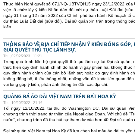
Thực hiện Nghị quyết số 671/NQ-UBTVQH15 ngày 23/12/2022 của 
việc tổ chức lấy ý kiến Nhân dân đối với dự thảo Luật Đất đai (sử
ngày 31 tháng 12 năm 2022 của Chính phủ ban hành Kế hoạch tổ ch
dự thảo Luật Đất đai (sửa đổi), Đại sứ quán xin trân trọng thông báo
kiến.
THÔNG BÁO VỀ ĐỊA CHỈ TIẾP NHẬN Ý KIẾN ĐÓNG GÓP,
GIẢI QUYẾT THỦ TỤC LÃNH SỰ.
Thu, 02/02/2023 - 11:21
Trong quá trình liên hệ giải quyết thủ tục lãnh sự tại Đại sứ quán
thực hiện quy định hành chính do hành vi gây phiền hà, không thực
quy định hành chính của cán bộ lãnh sự; hoặc do quy định hành ch
không đồng bộ, thiếu thống nhất; những vấn đề khác liên quan đến
vui lòng góp ý kiến, phản ánh thông tin đến các địa chỉ.
QUẢNG BÁ ÁO DÀI VIỆT NAM TRÊN ĐẤT HOA KỲ
Thu, 10/20/2022 - 21:16
Tối ngày 12/10/2022, tại thủ đô Washington DC, Đại sứ quán Vi
chương trình thời trang từ thiện của Ngoại giao Đoàn. Với chủ đề “
nước”, chương trình đã thu hút sự tham dự của hơn 40 Đại sứ quán
Đại sứ quán Việt Nam tại Hoa Kỳ đã lựa chọn hai mẫu áo dài truyền t