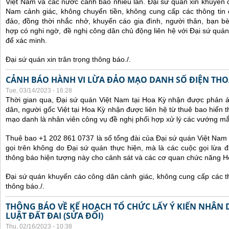
Việt Nam và các nước cảnh báo nhiều lần.
Đại sứ quán xin khuyến 
Nam cảnh giác, không chuyển tiền, không cung cấp các thông tin 
đảo, đồng thời nhắc nhở, khuyến cáo gia đình, người thân, bạn b
hợp có nghi ngờ, đề nghị công dân chủ động liên hệ với Đại sứ quá
để xác minh.
Đại sứ quán xin trân trọng thông báo./.
CẢNH BÁO HÀNH VI LỪA ĐẢO MẠO DANH SỐ ĐIỆN THOẠI
Tue, 03/14/2023 - 16:28
Thời gian qua, Đại sứ quán Việt Nam tại Hoa Kỳ nhận được phản 
dân, người gốc Việt tại Hoa Kỳ nhận được liên hệ từ thuê bao hiển 
mạo danh là nhân viên công vụ đề nghị phối hợp xử lý các vướng mắ
Thuê bao +1 202 861 0737 là số tổng đài của Đại sứ quán Việt Nam 
gọi trên không do Đại sứ quán thực hiện, mà là các cuộc gọi lừa đ
thông báo hiện tượng này cho cảnh sát và các cơ quan chức năng H
Đại sứ quán khuyến cáo công dân cảnh giác, không cung cấp các thô
thông báo./.
THÔNG BÁO VỀ KẾ HOẠCH TỔ CHỨC LẤY Ý KIẾN NHÂN 
LUẬT ĐẤT ĐAI (SỬA ĐỔI)
Thu, 02/16/2023 - 10:38