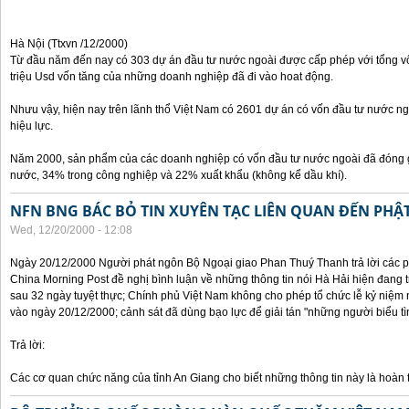
Hà Nội (Ttxvn /12/2000)
Từ đầu năm đến nay có 303 dự án đầu tư nước ngoài được cấp phép với tổng vốn
triệu Usd vốn tăng của những doanh nghiệp đã đi vào hoat động.
Nhưu vậy, hiện nay trên lãnh thổ Việt Nam có 2601 dự án có vốn đầu tư nước ngo
hiệu lực.
Năm 2000, sản phẩm của các doanh nghiệp có vốn đầu tư nước ngoài đã đóng
nước, 34% trong công nghiệp và 22% xuất khẩu (không kể dầu khí).
NFN BNG BÁC BỎ TIN XUYÊN TẠC LIÊN QUAN ĐẾN PHẬ
Wed, 12/20/2000 - 12:08
Ngày 20/12/2000 Người phát ngôn Bộ Ngoại giao Phan Thuý Thanh trả lời các p
China Morning Post đề nghị bình luận về những thông tin nói Hà Hải hiện đang tr
sau 32 ngày tuyệt thực; Chính phủ Việt Nam không cho phép tổ chức lễ kỷ niệ
vào ngày 20/12/2000; cảnh sát đã dùng bạo lực để giải tán "những người biểu tì
Trả lời:
Các cơ quan chức năng của tỉnh An Giang cho biết những thông tin này là hoàn t