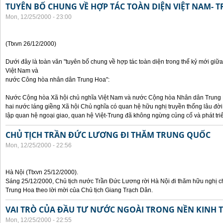
TUYÊN BỐ CHUNG VỀ HỢP TÁC TOÀN DIỆN VIỆT NAM- 
Mon, 12/25/2000 - 23:00
(Ttxvn 26/12/2000)
Dưới đây là toàn văn "tuyên bố chung về hợp tác toàn diện trong thế kỷ mới gi
Việt Nam và
nước Công hòa nhân dân Trung Hoa":
Nước Cộng hòa Xã hội chủ nghĩa Việt Nam và nước Cộng hòa Nhân dân Trung Hoa
hai nước láng giềng Xã hội Chủ nghĩa có quan hệ hữu nghị truyền thống lâu đời
lập quan hệ ngoại giao, quan hệ Việt-Trung đã không ngừng củng cố và phát tri
CHỦ TỊCH TRẦN ĐỨC LƯƠNG ĐI THĂM TRUNG QUỐC
Mon, 12/25/2000 - 22:56
Hà Nội (Ttxvn 25/12/2000).
Sáng 25/12/2000, Chủ tịch nước Trần Đức Lương rời Hà Nội đi thăm hữu nghị 
Trung Hoa theo lời mời của Chủ tịch Giang Trạch Dân.
VAI TRÒ CỦA ĐẦU TƯ NƯỚC NGOÀI TRONG NỀN KINH T
Mon, 12/25/2000 - 22:55