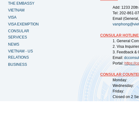
THE EMBASSY
Add: 1233 20th
VIETNAM
Tel: 202-861-0
VISA
Email (General,
VISA EXEMPTION
vanphong@vie
CONSULAR
CONSULAR HOTLINE
SERVICES
1. General Con
NEWS
2. Visa Inquiri
VIETNAM - US
3. Feedback & 
RELATIONS
Email:
dcconsu
Portal:
https://
co
BUSINESS
CONSULAR COUNTER
Monday: 09:
Wednesday: 0
Friday: 09:
Closed on 2 Sep