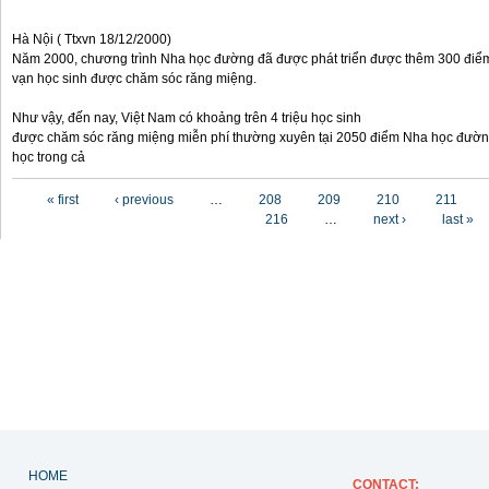
Hà Nội ( Ttxvn 18/12/2000)
Năm 2000, chương trình Nha học đường đã được phát triển được thêm 300 điể
vạn học sinh được chăm sóc răng miệng.
Như vậy, đến nay, Việt Nam có khoảng trên 4 triệu học sinh
được chăm sóc răng miệng miễn phí thường xuyên tại 2050 điểm Nha học đườn
học trong cả
Pages
« first
‹ previous
…
208
209
210
211
216
…
next ›
last »
HOME
CONTACT
: