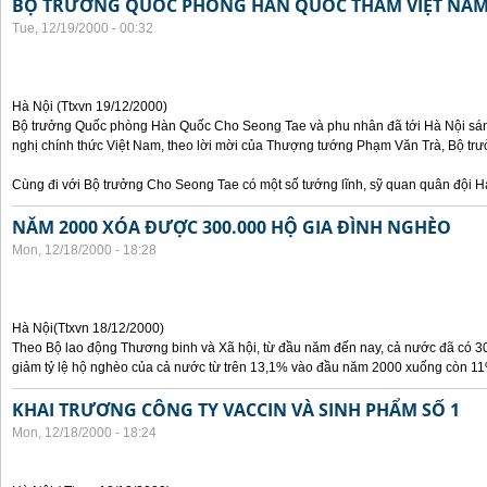
BỘ TRƯỞNG QUỐC PHÒNG HÀN QUỐC THĂM VIỆT NA
Tue, 12/19/2000 - 00:32
Hà Nội (Ttxvn 19/12/2000)
Bộ trưởng Quốc phòng Hàn Quốc Cho Seong Tae và phu nhân đã tới Hà Nội sán
nghị chính thức Việt Nam, theo lời mời của Thượng tướng Phạm Văn Trà, Bộ tr
Cùng đi với Bộ trưởng Cho Seong Tae có một số tướng lĩnh, sỹ quan quân đội 
NĂM 2000 XÓA ĐƯỢC 300.000 HỘ GIA ĐÌNH NGHÈO
Mon, 12/18/2000 - 18:28
Hà Nội(Ttxvn 18/12/2000)
Theo Bộ lao động Thương binh và Xã hội, từ đầu năm đến nay, cả nước đã có 3
giảm tỷ lệ hộ nghèo của cả nước từ trên 13,1% vào đầu năm 2000 xuống còn 11
KHAI TRƯƠNG CÔNG TY VACCIN VÀ SINH PHẨM SỐ 1
Mon, 12/18/2000 - 18:24