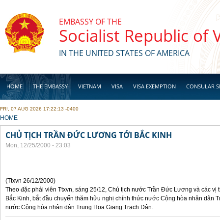
Skip to main content
EMBASSY OF THE
Socialist Republic of
IN THE UNITED STATES OF AMERICA
HOME
THE EMBASSY
VIETNAM
VISA
VISA EXEMPTION
CONSULAR S
FRI, 07 AUG 2026 17:22:13 -0400
BUSINESS
YOU ARE HERE
HOME
CHỦ TỊCH TRẦN ĐỨC LƯƠNG TỚI BẮC KINH
Mon, 12/25/2000 - 23:03
(Ttxvn 26/12/2000)
Theo đặc phái viên Ttxvn, sáng 25/12, Chủ tịch nước Trần Đức Lương và các vị t
Bắc Kinh, bắt đầu chuyến thăm hữu nghị chính thức nước Cộng hòa nhân dân Tr
nước Cộng hòa nhân dân Trung Hoa Giang Trạch Dân.