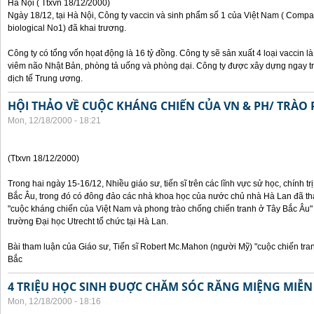
Hà Nội ( Ttxvn 18/12/2000)
Ngày 18/12, tại Hà Nội, Công ty vaccin và sinh phẩm số 1 của Việt Nam ( Compan
biological No1) đã khai trương.
Công ty có tổng vốn họat động là 16 tỷ đồng. Công ty sẽ sản xuất 4 loại vaccin 
viêm não Nhật Bản, phòng tả uống và phòng dại. Công ty được xây dựng ngay t
dịch tế Trung ương.
HỘI THẢO VỀ CUỘC KHÁNG CHIẾN CỦA VN & PH/ TRÀO 
Mon, 12/18/2000 - 18:21
(Ttxvn 18/12/2000)
Trong hai ngày 15-16/12, Nhiều giáo sư, tiến sĩ trên các lĩnh vực sử học, chính t
Bắc Âu, trong đó có đông đảo các nhà khoa học của nước chủ nhà Hà Lan đã th
"cuộc kháng chiến của Việt Nam và phong trào chống chiến tranh ở Tây Bắc Âu" 
trường Đại học Utrecht tổ chức tại Hà Lan.
Bài tham luận của Giáo sư, Tiến sĩ Robert Mc.Mahon (người Mỹ) "cuộc chiến tr
Bắc
4 TRIỆU HỌC SINH ĐUỢC CHĂM SÓC RĂNG MIỆNG MIỄN
Mon, 12/18/2000 - 18:16