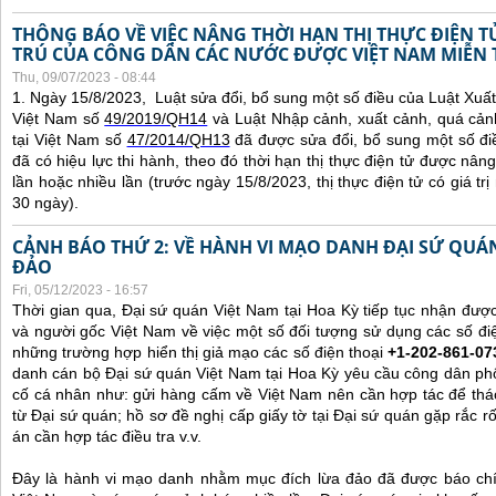
THÔNG BÁO VỀ VIỆC NÂNG THỜI HẠN THỊ THỰC ĐIỆN 
TRÚ CỦA CÔNG DÂN CÁC NƯỚC ĐƯỢC VIỆT NAM MIỄN 
Thu, 09/07/2023 - 08:44
1. Ngày 15/8/2023, Luật sửa đổi, bổ sung một số điều của Luật Xuấ
Việt Nam số
49/2019/QH14
và Luật Nhập cảnh, xuất cảnh, quá cản
tại Việt Nam số
47/2014/QH13
đã được sửa đổi, bổ sung một số đi
đã có hiệu lực thi hành, theo đó thời hạn thị thực điện tử được nâng
lần hoặc nhiều lần (trước ngày 15/8/2023, thị thực điện tử có giá tr
30 ngày).
CẢNH BÁO THỨ 2: VỀ HÀNH VI MẠO DANH ĐẠI SỨ QU
ĐẢO
Fri, 05/12/2023 - 16:57
Thời gian qua, Đại sứ quán Việt Nam tại Hoa Kỳ tiếp tục nhận đư
và người gốc Việt Nam về việc một số đối tượng sử dụng các số điệ
những trường hợp hiển thị giả mạo các số điện thoại
+1-202-861-07
danh cán bộ Đại sứ quán Việt Nam tại Hoa Kỳ yêu cầu công dân ph
cố cá nhân như: gửi hàng cấm về Việt Nam nên cần hợp tác để thá
từ Đại sứ quán; hồ sơ đề nghị cấp giấy tờ tại Đại sứ quán gặp rắc r
án cần hợp tác điều tra v.v.
Đây là hành vi mạo danh nhằm mục đích lừa đảo đã được báo chí