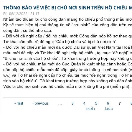
THÔNG BÁO VỀ VIỆC BỊ CHÚ NƠI SINH TRÊN HỘ CHIẾU
Fri, 08/12/2022 - 21:17
Nhằm tạo thuận lợi cho công dân mang hộ chiếu phổ thông mẫu mới
Kỳ sẽ thực hiện bị chú thông tin về “nơi sinh” của công dân trên 
công dân, cụ thể như sau:
- Đối với đề nghị cấp / đổi hộ chiếu mới: Công dân nộp hồ sơ theo q
Tờ khai cần nêu rõ đề nghị “Cấp hộ chiếu và bị chú nơi sinh”.
- Đối với hộ chiếu mẫu mới đã được Đại sứ quán Việt Nam tại Hoa
mẫu mới đã cấp và Tờ khai đề nghị cấp hộ chiếu, tại mục “đề nghị” t
“Bị chú nơi sinh vào hộ chiếu”. Tờ khai trong trường hợp này không 
- Đối với hộ chiếu mẫu mới do Cục Quản lý xuất nhập cảnh hoặc C
dân nộp hộ chiếu mẫu mới đã cấp, giấy tờ có thông tin về nơi sinh (ví
v.v.) và Tờ khai đề nghị cấp hộ chiếu, tại mục “đề nghị” trong Tờ kha
sinh vào hộ chiếu”. Tờ khai trong trường hợp này không cần dán ảnh
Việc bị chú nơi sinh vào hộ chiếu mẫu mới không thu phí (miễn phí).
Pages
« first
‹ previous
…
3
4
5
6
7
next ›
last »