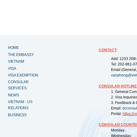
HOME
CONTACT
:
THE EMBASSY
Add: 1233 20th
VIETNAM
Tel: 202-861-0
VISA
Email (General,
VISA EXEMPTION
vanphong@vie
CONSULAR
CONSULAR HOTLINE
SERVICES
1. General Con
NEWS
2. Visa Inquiri
VIETNAM - US
3. Feedback & 
RELATIONS
Email:
dcconsu
Portal:
https://
co
BUSINESS
CONSULAR COUNTER
Monday: 09:
Wednesday: 0