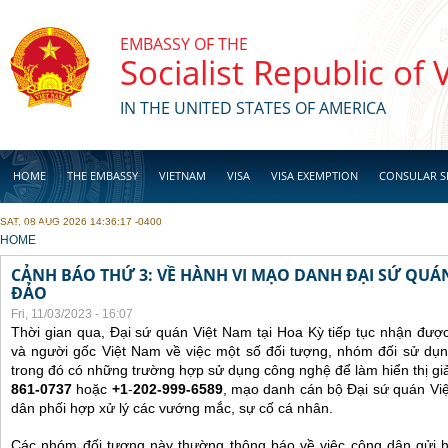
Skip to main content
EMBASSY OF THE
Socialist Republic of
IN THE UNITED STATES OF AMERICA
HOME
THE EMBASSY
VIETNAM
VISA
VISA EXEMPTION
CONSULAR S
SAT, 08 AUG 2026 14:36:17 -0400
BUSINESS
YOU ARE HERE
HOME
CẢNH BÁO THỨ 3: VỀ HÀNH VI MẠO DANH ĐẠI SỨ QU
ĐẢO
Fri, 11/03/2023 - 16:07
Thời gian qua, Đại sứ quán Việt Nam tại Hoa Kỳ tiếp tục nhận đư
và người gốc Việt Nam về việc một số đối tượng, nhóm đối sử dụn
trong đó có những trường hợp sử dụng công nghệ để làm hiển thị gi
861-0737
hoặc
+1
-
202-999-6589
, mạo danh cán bộ Đại sứ quán Vi
dân phối hợp xử lý các vướng mắc, sự cố cá nhân.
Các nhóm đối tượng này thường thông báo về việc công dân gửi 