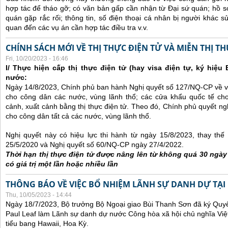
hợp tác để tháo gỡ; có văn bản gấp cần nhận từ Đại sứ quán; hồ sơ
quán gặp rắc rối; thông tin, số điện thoại cá nhân bị người khác 
quan đến các vụ án cần hợp tác điều tra v.v.
CHÍNH SÁCH MỚI VỀ THỊ THỰC ĐIỆN TỬ VÀ MIỄN THỊ T
Fri, 10/20/2023 - 16:46
I/ Thực hiện cấp thị thực điện tử (hay visa điện tự, ký hiệu
nước:
Ngày 14/8/2023, Chính phủ ban hành Nghị quyết số 127/NQ-CP về việ
cho công dân các nước, vùng lãnh thổ; các cửa khẩu quốc tế ch
cảnh, xuất cảnh bằng thị thực điện tử. Theo đó, Chính phủ quyết ngh
cho công dân tất cả các nước, vùng lãnh thổ.
Nghị quyết này có hiệu lực thi hành từ ngày 15/8/2023, thay th
25/5/2020 và Nghị quyết số 60/NQ-CP ngày 27/4/2022.
Thời hạn thị thực điện tử được nâng lên từ không quá 30 ngà
có giá trị một lần hoặc nhiều lần
THÔNG BÁO VỀ VIỆC BỔ NHIỆM LÃNH SỰ DANH DỰ TẠI
Thu, 10/05/2023 - 14:44
Ngày 18/7/2023, Bộ trưởng Bộ Ngoại giao Bùi Thanh Sơn đã ký Quyế
Paul Leaf làm Lãnh sự danh dự nước Công hòa xã hội chủ nghĩa Việt
tiểu bang Hawaii, Hoa Kỳ.