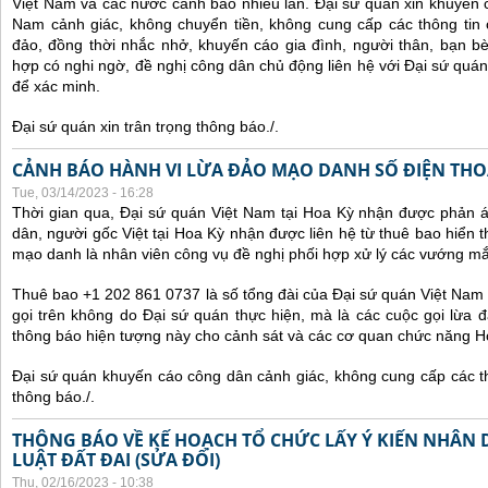
Việt Nam và các nước cảnh báo nhiều lần.
Đại sứ quán xin khuyến 
Nam cảnh giác, không chuyển tiền, không cung cấp các thông tin 
đảo, đồng thời nhắc nhở, khuyến cáo gia đình, người thân, bạn b
hợp có nghi ngờ, đề nghị công dân chủ động liên hệ với Đại sứ quá
để xác minh.
Đại sứ quán xin trân trọng thông báo./.
CẢNH BÁO HÀNH VI LỪA ĐẢO MẠO DANH SỐ ĐIỆN THOẠI
Tue, 03/14/2023 - 16:28
Thời gian qua, Đại sứ quán Việt Nam tại Hoa Kỳ nhận được phản 
dân, người gốc Việt tại Hoa Kỳ nhận được liên hệ từ thuê bao hiển 
mạo danh là nhân viên công vụ đề nghị phối hợp xử lý các vướng mắ
Thuê bao +1 202 861 0737 là số tổng đài của Đại sứ quán Việt Nam 
gọi trên không do Đại sứ quán thực hiện, mà là các cuộc gọi lừa đ
thông báo hiện tượng này cho cảnh sát và các cơ quan chức năng H
Đại sứ quán khuyến cáo công dân cảnh giác, không cung cấp các thô
thông báo./.
THÔNG BÁO VỀ KẾ HOẠCH TỔ CHỨC LẤY Ý KIẾN NHÂN 
LUẬT ĐẤT ĐAI (SỬA ĐỔI)
Thu, 02/16/2023 - 10:38