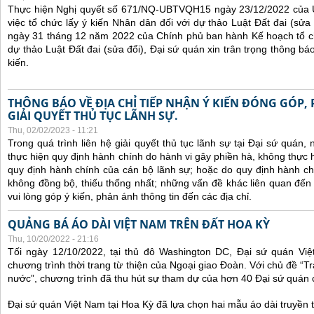
Thực hiện Nghị quyết số 671/NQ-UBTVQH15 ngày 23/12/2022 của 
việc tổ chức lấy ý kiến Nhân dân đối với dự thảo Luật Đất đai (sử
ngày 31 tháng 12 năm 2022 của Chính phủ ban hành Kế hoạch tổ ch
dự thảo Luật Đất đai (sửa đổi), Đại sứ quán xin trân trọng thông báo
kiến.
THÔNG BÁO VỀ ĐỊA CHỈ TIẾP NHẬN Ý KIẾN ĐÓNG GÓP,
GIẢI QUYẾT THỦ TỤC LÃNH SỰ.
Thu, 02/02/2023 - 11:21
Trong quá trình liên hệ giải quyết thủ tục lãnh sự tại Đại sứ quán
thực hiện quy định hành chính do hành vi gây phiền hà, không thực
quy định hành chính của cán bộ lãnh sự; hoặc do quy định hành ch
không đồng bộ, thiếu thống nhất; những vấn đề khác liên quan đến
vui lòng góp ý kiến, phản ánh thông tin đến các địa chỉ.
QUẢNG BÁ ÁO DÀI VIỆT NAM TRÊN ĐẤT HOA KỲ
Thu, 10/20/2022 - 21:16
Tối ngày 12/10/2022, tại thủ đô Washington DC, Đại sứ quán Vi
chương trình thời trang từ thiện của Ngoại giao Đoàn. Với chủ đề “
nước”, chương trình đã thu hút sự tham dự của hơn 40 Đại sứ quán
Đại sứ quán Việt Nam tại Hoa Kỳ đã lựa chọn hai mẫu áo dài truyền t