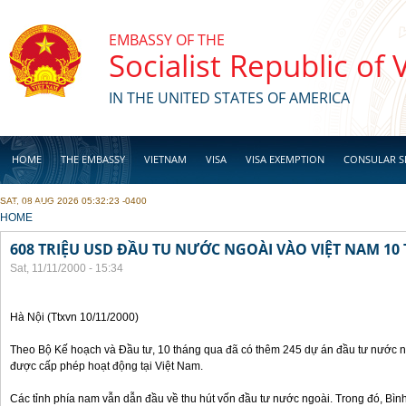
Skip to main content
EMBASSY OF THE
Socialist Republic of
IN THE UNITED STATES OF AMERICA
HOME
THE EMBASSY
VIETNAM
VISA
VISA EXEMPTION
CONSULAR S
SAT, 08 AUG 2026 05:32:23 -0400
BUSINESS
YOU ARE HERE
HOME
608 TRIỆU USD ĐẦU TU NƯỚC NGOÀI VÀO VIỆT NAM 1
Sat, 11/11/2000 - 15:34
Hà Nội (Ttxvn 10/11/2000)
Theo Bộ Kế hoạch và Đầu tư, 10 tháng qua đã có thêm 245 dự án đầu tư nước ng
được cấp phép hoạt động tại Việt Nam.
Các tỉnh phía nam vẫn dẫn đầu về thu hút vốn đầu tư nước ngoài. Trong đó, Bì