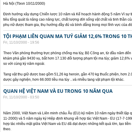
Hà Nội (Ttxvn 10/11/2000)
Định hướng xây dựng Chiến lược 10 năm và Kế hoạch hành động 5 năm Vì sự t
tiêu tổng quát là nâng cao năng lực, chất lượng đời sống vật chất và tinh thần 
phụ nữ được tham gia, thụ hưởng đầy đủ và bình đẳng trong mọi lĩnh vực của đờ
TỘI PHẠM LIÊN QUAN MA TUÝ GIẢM 12,6% TRONG 10 
Fri, 11/10/2000 - 19:56
Theo Văn phòng thường trực phòng chống ma túy, Bộ Công an, từ đầu năm đến 
khám phá gần 9430 vụ, bắt hơn 17.130 đối tượng phạm tội ma túy; giảm 12,6% 
so với cùng kỳ năm ngoái.
Tang vật thu giữ được bao gồm 51,26 kg heroin, gần 470 kg thuốc phiện, hơn 2.
dược gây nghiện, hơn 66.000 liều ma túy ...và nhiều tang vật phạm tội khác.
QUAN HỆ VIỆT NAM VÀ EU TRONG 10 NĂM QUA
Fri, 11/10/2000 - 03:50
Năm 2000, Việt Nam và Liên minh châu Âu (EU) kỷ niệm 10 năm ngày thiết lập q
11-2000) và 5 năm ngày ký Hiệp định khung về hợp tác Việt Nam - EU (17-7-199
hợp tác nhiều mặt giữa Việt Nam và EU đã đạt được những kết quả lớn, tạo tiền 
theo.