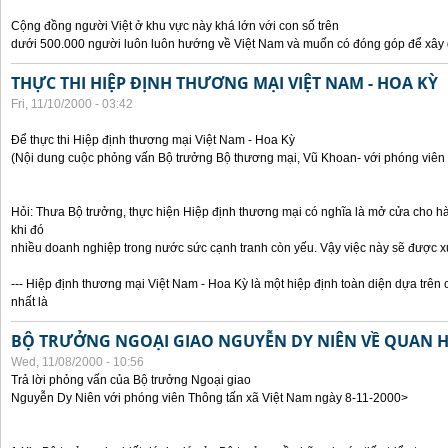
Cộng đồng người Việt ở khu vực này khá lớn với con số trên
dưới 500.000 người luôn luôn hướng về Việt Nam và muốn có đóng góp để xây
THỰC THI HIỆP ĐỊNH THƯƠNG MẠI VIỆT NAM - HOA KỲ
Fri, 11/10/2000 - 03:42
Để thực thi Hiệp định thương mại Việt Nam - Hoa Kỳ
(Nội dung cuộc phỏng vấn Bộ trưởng Bộ thương mại, Vũ Khoan- với phóng viên 
Hỏi: Thưa Bộ trưởng, thực hiện Hiệp định thương mại có nghĩa là mở cửa cho h
khi đó
nhiều doanh nghiệp trong nước sức cạnh tranh còn yếu. Vậy việc này sẽ được x
--- Hiệp định thương mại Việt Nam - Hoa Kỳ là một hiệp định toàn diện dựa trên 
nhất là
BỘ TRƯỞNG NGOẠI GIAO NGUYỄN DY NIÊN VỀ QUAN HỆ
Wed, 11/08/2000 - 10:56
Trả lời phỏng vấn của Bộ trưởng Ngoại giao
Nguyễn Dy Niên với phóng viên Thông tấn xã Việt Nam ngày 8-11-2000>