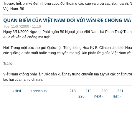
Trưuớc hết, phi kể đến những cuộc đối thoại ở cấp cao và giữa các Bộ, ngành. 
Việt Nam. Bộ
QUAN ĐIỂM CỦA VIỆT NAM ĐỐI VỚI VẤN ĐỀ CHỐNG MA
Tue, 11/07/2000 - 11:16
Ngày 3/11/2000 Ngưuoi Phát ngôn Bộ Ngoại giao Việt Nam, bà Phan Thuý Thanh 
AFP về vấn đề chống ma tuý:
Hỏi: Trong một bức thư gửi Quốc hội, Tổng thống Hoa Kỳ B. Clinton cho biết Hoa 
các quốc gia sản xuất hoặc trung chuyển ma tuý. Xin phản ứng của Việt Nam về 
Trả lời:
Việt Nam không phải là nước sản xuất hay trung chuyển ma túy và các chất hướ
tác hại của nạn dịch này.
Pages
« first
‹ previous
…
218
219
220
221
226
next ›
last »