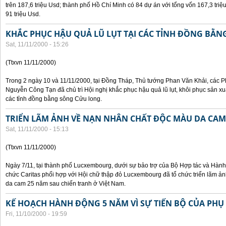
trên 187,6 triệu Usd; thành phố Hồ Chí Minh có 84 dự án với tổng vốn 167,3 triệ
91 triệu Usd.
KHẮC PHỤC HẬU QUẢ LŨ LỤT TẠI CÁC TỈNH ĐỒNG BẰ
Sat, 11/11/2000 - 15:26
(Ttxvn 11/11/2000)
Trong 2 ngày 10 và 11/11/2000, tại Đồng Tháp, Thủ tướng Phan Văn Khải, các
Nguyễn Công Tạn đã chủ trì Hội nghị khắc phục hậu quả lũ lụt, khôi phục sản xu
các tỉnh đồng bằng sông Cửu long.
TRIỂN LÃM ẢNH VỀ NẠN NHÂN CHẤT ĐỘC MÀU DA CAM
Sat, 11/11/2000 - 15:13
(Ttxvn 11/11/2000)
Ngày 7/11, tại thành phố Lucxembourg, dưới sự bảo trợ của Bộ Hợp tác và Hà
chức Caritas phối hợp với Hội chữ thập đỏ Lucxembourg đã tổ chức triển lãm 
da cam 25 năm sau chiến tranh ở Việt Nam.
KẾ HOẠCH HÀNH ĐỘNG 5 NĂM VÌ SỰ TIẾN BỘ CỦA PHỤ
Fri, 11/10/2000 - 19:59