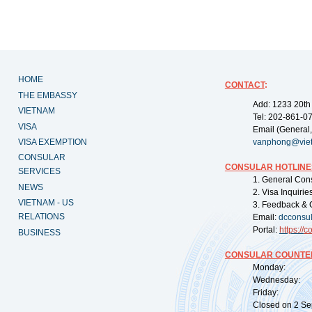
HOME
CONTACT
:
THE EMBASSY
Add: 1233 20th
VIETNAM
Tel: 202-861-0
VISA
Email (General,
VISA EXEMPTION
vanphong@vie
CONSULAR
CONSULAR HOTLINE
SERVICES
1. General Con
NEWS
2. Visa Inquiri
VIETNAM - US
3. Feedback & 
RELATIONS
Email:
dcconsu
Portal:
https://
co
BUSINESS
CONSULAR COUNTER
Monday: 09:
Wednesday: 0
Friday: 09:
Closed on 2 Sep