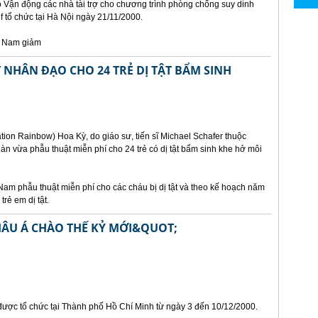
ảo Vận động các nhà tài trợ cho chương trình phòng chống suy dinh
 tổ chức tại Hà Nội ngày 21/11/2000.
t Nam giảm
NHÂN ĐẠO CHO 24 TRẺ DỊ TẬT BẨM SINH
ion Rainbow) Hoa Kỳ, do giáo sư, tiến sĩ Michael Schafer thuộc
n vừa phẫu thuật miễn phí cho 24 trẻ có dị tật bẩm sinh khe hở môi
Nam phẫu thuật miễn phí cho các cháu bị dị tật và theo kế hoạch năm
rẻ em dị tật.
HÂU Á CHÀO THẾ KỶ MỚI&QUOT;
 được tổ chức tại Thành phố Hồ Chí Minh từ ngày 3 đến 10/12/2000.