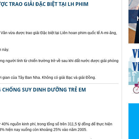
ỢC TRAO GIẢI ĐẶC BIỆT TẠI LH PHIM
ân vừa được trao giải Đặc biệt tại Liên hoan phim quốc tế A-mi-ăng,
n này.
g người lính từ chiến trường trở về sau khi đất nước được giải phóng
i gian của Tây Ban Nha. Không có giải Bạc và giải Đồng.
 CHỐNG SUY DINH DƯỠNG TRẺ EM
rợ 40% nguồn kinh phí, trong tổng số trên 311,5 tỷ đồng để thực hiện
n 33% hiện nay xuống còn khoảng 25% vào năm 2005.