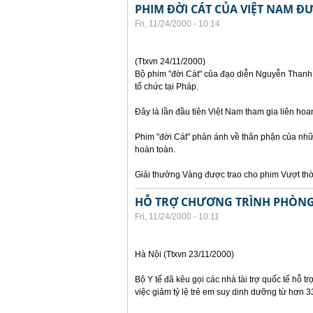
PHIM ĐỜI CÁT CỦA VIỆT NAM ĐƯ
Fri, 11/24/2000 - 10:14
(Ttxvn 24/11/2000)
Bộ phim "đời Cát" của đạo diễn Nguyễn Thanh V
tổ chức tại Pháp.
Đây là lần đầu tiên Việt Nam tham gia liên hoa
Phim "đời Cát" phản ánh về thân phận của nhữn
hoàn toàn.
Giải thưởng Vàng được trao cho phim Vượt thờ
HỖ TRỢ CHƯƠNG TRÌNH PHÒNG
Fri, 11/24/2000 - 10:11
Hà Nội (Ttxvn 23/11/2000)
Bộ Y tế đã kêu gọi các nhà tài trợ quốc tế hỗ t
việc giảm tỷ lệ trẻ em suy dinh dưỡng từ hơ