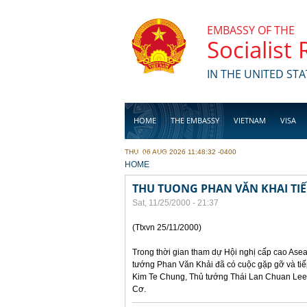
Skip to main content
EMBASSY OF THE
Socialist
IN THE UNITED STA
HOME
THE EMBASSY
VIETNAM
VISA
THU, 06 AUG 2026 11:48:32 -0400
BUSINESS
YOU ARE HERE
HOME
THU TUONG PHAN VĂN KHAI TI
Sat, 11/25/2000 - 21:37
(Ttxvn 25/11/2000)
Trong thời gian tham dự Hội nghị cấp cao Asea
tướng Phan Văn Khải đã có cuộc gặp gỡ và ti
Kim Te Chung, Thủ tướng Thái Lan Chuan Lee
Cơ.