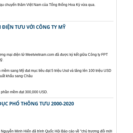
t qu chuyến thăm Việt Nam của Tổng thống Hoa Kỳ vừa qua.
 ĐIỆN TƯU VỚI CÔNG TY MỸ
ơng mại điện tử Meetvietnam.com đã được ký kết giữa Công ty FPT
ỹ.
mềm sang Mỹ đat mục tiêu đạt 5 triệu Usd và tăng lên 100 triệu USD
xuất khẩu sang Châu
ẩu phần mềm đạt 300,000 USD.
DỤC PHỔ THÔNG TƯU 2000-2020
 Nguyễn Minh Hiển đã trình Quốc Hội Báo cáo về "chủ trương đổi mới