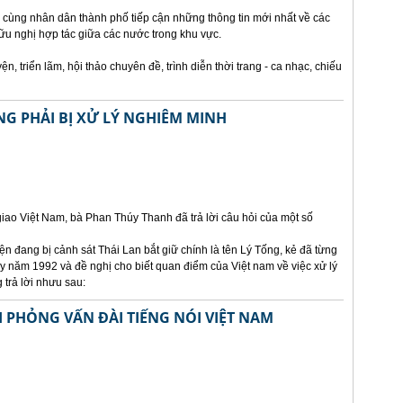
 cùng nhân dân thành phố tiếp cận những thông tin mới nhất về các
u nghị hợp tác giữa các nước trong khu vực.
, triển lãm, hội thảo chuyên đề, trình diễn thời trang - ca nhạc, chiếu
NG PHẢI BỊ XỬ LÝ NGHIÊM MINH
ao Việt Nam, bà Phan Thúy Thanh đã trả lời câu hỏi của một số
n đang bị cảnh sát Thái Lan bắt giữ chính là tên Lý Tống, kẻ đã từng
bay năm 1992 và đề nghị cho biết quan điểm của Việt nam về việc xử lý
 trả lời nhưu sau:
I PHỎNG VẤN ĐÀI TIẾNG NÓI VIỆT NAM