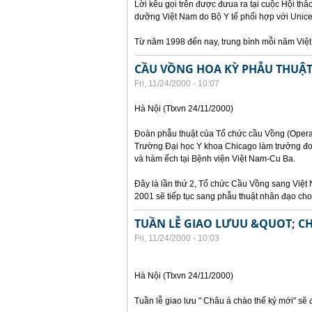
Lời kêu gọi trên được đưua ra tại cuộc Hội th
dưỡng Việt Nam do Bộ Y tế phối hợp với Unicef
Từ năm 1998 đến nay, trung bình mỗi năm Việ
CẦU VỒNG HOA KỲ PHẪU THUẬT 
Fri, 11/24/2000 - 10:07
Hà Nội (Ttxvn 24/11/2000)
Đoàn phẫu thuật của Tổ chức cầu Vồng (Operat
Trường Đại học Y khoa Chicago làm trưởng đoà
và hàm ếch tại Bệnh viện Việt Nam-Cu Ba.
Đây là lần thứ 2, Tổ chức Cầu Vồng sang Việt 
2001 sẽ tiếp tục sang phẫu thuật nhân đạo cho t
TUẦN LỄ GIAO LƯUU &QUOT; C
Fri, 11/24/2000 - 10:03
Hà Nội (Ttxvn 24/11/2000)
Tuần lễ giao lưu " Châu á chào thế kỷ mới" sẽ