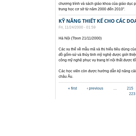
chương trình và sách giáo khoa của giáo dục 
trung học cơ sở từ năm 2000 đến 2010".
KỸ NĂNG THIẾT KẾ CHO CÁC D
Fri, 11/24/2000 - 01:59
Hà Nội (Ttxvn 21/11/2000)
Các xu thế về mẫu mã và thị hiếu tiêu dùng củ
đồ gốm-sứ và thủy tinh mỹ nghệ được giới thiệu
công mỹ nghệ phục vụ trang trí nội thất được t
Các học viên còn được hướng dẫn kỹ năng cải 
châu Âu.
Pages
« first
‹ previous
…
215
223