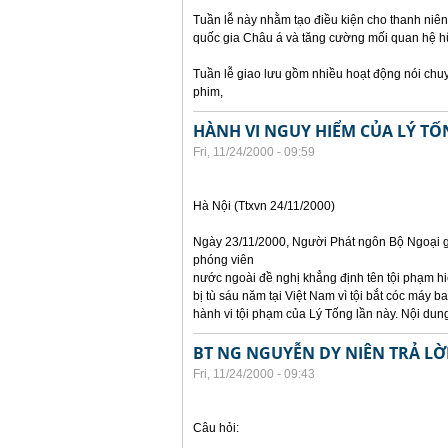
Tuần lễ này nhằm tạo điều kiện cho thanh niên
quốc gia Châu á và tăng cường mối quan hệ hữ
Tuần lễ giao lưu gồm nhiều hoạt động nói chuyện
phim,
HÀNH VI NGUY HIỂM CỦA LÝ TỐ
Fri, 11/24/2000 - 09:59
Hà Nội (Ttxvn 24/11/2000)
Ngày 23/11/2000, Người Phát ngôn Bộ Ngoại gi
phóng viên
nước ngoài đề nghị khẳng định tên tội phạm hiệ
bị tù sáu năm tại Việt Nam vì tội bắt cóc máy 
hành vi tội phạm của Lý Tống lần này. Nội dung
BT NG NGUYỄN DY NIÊN TRẢ LỜ
Fri, 11/24/2000 - 09:43
Câu hỏi: