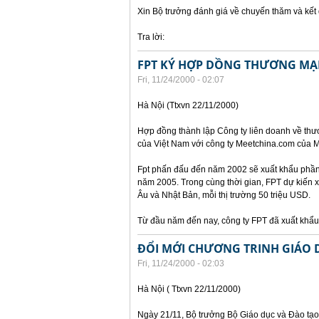
Xin Bộ trưởng đánh giá về chuyến thăm và kế
Tra lời:
FPT KÝ HỢP DỒNG THƯƠNG MẠI
Fri, 11/24/2000 - 02:07
Hà Nội (Ttxvn 22/11/2000)
Hợp đồng thành lập Công ty liên doanh về thư
của Việt Nam với công ty Meetchina.com của M
Fpt phấn đấu đến năm 2002 sẽ xuất khẩu phần 
năm 2005. Trong cùng thời gian, FPT dự kiến 
Âu và Nhật Bản, mỗi thị trường 50 triệu USD.
Từ đầu năm đến nay, công ty FPT đã xuất kh
ĐỔI MỚI CHƯƠNG TRINH GIÁO 
Fri, 11/24/2000 - 02:03
Hà Nội ( Ttxvn 22/11/2000)
Ngày 21/11, Bộ trưởng Bộ Giáo dục và Đào tạo