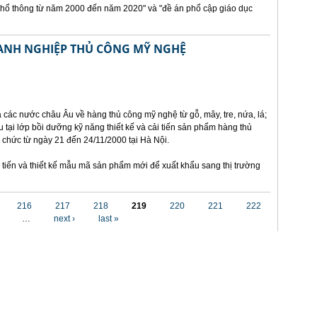
phổ thông từ năm 2000 đến năm 2020" và "đề án phổ cập giáo dục
OANH NGHIỆP THỦ CÔNG MỸ NGHỆ
a các nước châu Âu về hàng thủ công mỹ nghệ từ gỗ, mây, tre, nứa, lá;
 tại lớp bồi dưỡng kỹ năng thiết kế và cải tiến sản phẩm hàng thủ
ổ chức từ ngày 21 đến 24/11/2000 tại Hà Nội.
tiến và thiết kế mẫu mã sản phẩm mới để xuất khẩu sang thị trường
216
217
218
219
220
221
222
…
next ›
last »