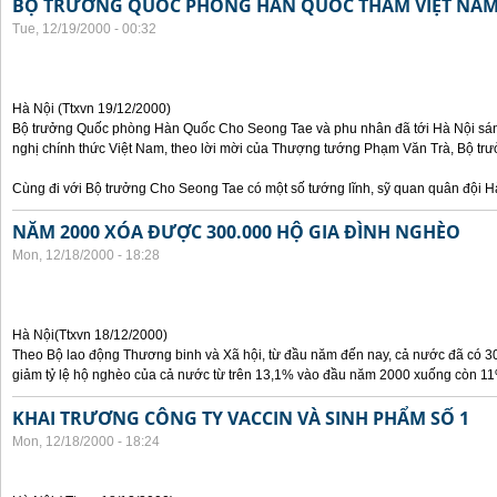
BỘ TRƯỞNG QUỐC PHÒNG HÀN QUỐC THĂM VIỆT NA
Tue, 12/19/2000 - 00:32
Hà Nội (Ttxvn 19/12/2000)
Bộ trưởng Quốc phòng Hàn Quốc Cho Seong Tae và phu nhân đã tới Hà Nội sán
nghị chính thức Việt Nam, theo lời mời của Thượng tướng Phạm Văn Trà, Bộ tr
Cùng đi với Bộ trưởng Cho Seong Tae có một số tướng lĩnh, sỹ quan quân đội 
NĂM 2000 XÓA ĐƯỢC 300.000 HỘ GIA ĐÌNH NGHÈO
Mon, 12/18/2000 - 18:28
Hà Nội(Ttxvn 18/12/2000)
Theo Bộ lao động Thương binh và Xã hội, từ đầu năm đến nay, cả nước đã có 3
giảm tỷ lệ hộ nghèo của cả nước từ trên 13,1% vào đầu năm 2000 xuống còn 11
KHAI TRƯƠNG CÔNG TY VACCIN VÀ SINH PHẨM SỐ 1
Mon, 12/18/2000 - 18:24