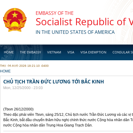
Skip to main content
EMBASSY OF THE
Socialist Republic of
IN THE UNITED STATES OF AMERICA
HOME
THE EMBASSY
VIETNAM
VISA
VISA EXEMPTION
CONSULAR S
THU, 06 AUG 2026 18:21:10 -0400
BUSINESS
YOU ARE HERE
HOME
CHỦ TỊCH TRẦN ĐỨC LƯƠNG TỚI BẮC KINH
Mon, 12/25/2000 - 23:03
(Ttxvn 26/12/2000)
Theo đặc phái viên Ttxvn, sáng 25/12, Chủ tịch nước Trần Đức Lương và các vị t
Bắc Kinh, bắt đầu chuyến thăm hữu nghị chính thức nước Cộng hòa nhân dân Tr
nước Cộng hòa nhân dân Trung Hoa Giang Trạch Dân.