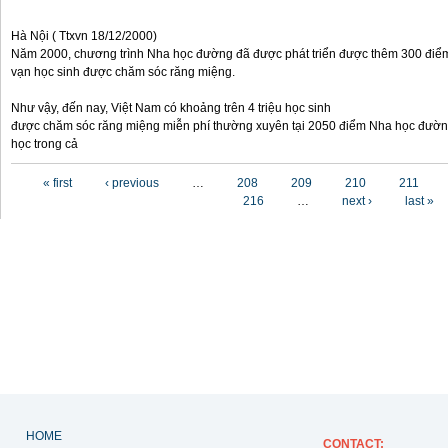
Hà Nội ( Ttxvn 18/12/2000)
Năm 2000, chương trình Nha học đường đã được phát triển được thêm 300 điể
vạn học sinh được chăm sóc răng miệng.
Như vậy, đến nay, Việt Nam có khoảng trên 4 triệu học sinh
được chăm sóc răng miệng miễn phí thường xuyên tại 2050 điểm Nha học đườn
học trong cả
Pages
« first
‹ previous
…
208
209
210
211
216
…
next ›
last »
HOME
CONTACT
: