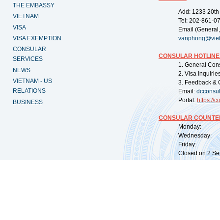
THE EMBASSY
Add: 1233 20th
VIETNAM
Tel: 202-861-0
VISA
Email (General,
VISA EXEMPTION
vanphong@vie
CONSULAR
CONSULAR HOTLINE
SERVICES
1. General Con
NEWS
2. Visa Inquiri
VIETNAM - US
3. Feedback & 
RELATIONS
Email:
dcconsu
Portal:
https://
co
BUSINESS
CONSULAR COUNTER
Monday: 09:
Wednesday: 0
Friday: 09:
Closed on 2 Sep