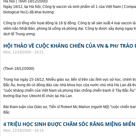
Hà Nội ( Ttxvn 18/12/2000)
Ngày 18/12, tại Hà Nội, Công ty vaccin và sinh phẩm số 1 của Việt Nam ( Compan
biological No1) đã khai trương.
Công ty có tổng vốn họat động là 16 tỷ đồng. Công ty sẽ sản xuất 4 loại vaccin 
viêm não Nhật Bản, phòng tả uống và phòng dại. Công ty được xây dựng ngay t
dịch tế Trung ương.
HỘI THẢO VỀ CUỘC KHÁNG CHIẾN CỦA VN & PH/ TRÀO 
Mon, 12/18/2000 - 18:21
(Ttxvn 18/12/2000)
Trong hai ngày 15-16/12, Nhiều giáo sư, tiến sĩ trên các lĩnh vực sử học, chính t
Bắc Âu, trong đó có đông đảo các nhà khoa học của nước chủ nhà Hà Lan đã th
"cuộc kháng chiến của Việt Nam và phong trào chống chiến tranh ở Tây Bắc Âu" 
trường Đại học Utrecht tổ chức tại Hà Lan.
Bài tham luận của Giáo sư, Tiến sĩ Robert Mc.Mahon (người Mỹ) "cuộc chiến tr
Bắc
4 TRIỆU HỌC SINH ĐUỢC CHĂM SÓC RĂNG MIỆNG MIỄN
Mon, 12/18/2000 - 18:16