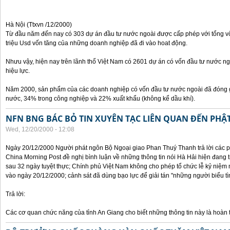
Hà Nội (Ttxvn /12/2000)
Từ đầu năm đến nay có 303 dự án đầu tư nước ngoài được cấp phép với tổng vốn
triệu Usd vốn tăng của những doanh nghiệp đã đi vào hoat động.
Nhưu vậy, hiện nay trên lãnh thổ Việt Nam có 2601 dự án có vốn đầu tư nước ngo
hiệu lực.
Năm 2000, sản phẩm của các doanh nghiệp có vốn đầu tư nước ngoài đã đóng
nước, 34% trong công nghiệp và 22% xuất khẩu (không kể dầu khí).
NFN BNG BÁC BỎ TIN XUYÊN TẠC LIÊN QUAN ĐẾN PHẬ
Wed, 12/20/2000 - 12:08
Ngày 20/12/2000 Người phát ngôn Bộ Ngoại giao Phan Thuý Thanh trả lời các p
China Morning Post đề nghị bình luận về những thông tin nói Hà Hải hiện đang tr
sau 32 ngày tuyệt thực; Chính phủ Việt Nam không cho phép tổ chức lễ kỷ niệ
vào ngày 20/12/2000; cảnh sát đã dùng bạo lực để giải tán "những người biểu tì
Trả lời:
Các cơ quan chức năng của tỉnh An Giang cho biết những thông tin này là hoàn t