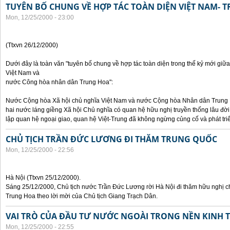
TUYÊN BỐ CHUNG VỀ HỢP TÁC TOÀN DIỆN VIỆT NAM- 
Mon, 12/25/2000 - 23:00
(Ttxvn 26/12/2000)
Dưới đây là toàn văn "tuyên bố chung về hợp tác toàn diện trong thế kỷ mới gi
Việt Nam và
nước Công hòa nhân dân Trung Hoa":
Nước Cộng hòa Xã hội chủ nghĩa Việt Nam và nước Cộng hòa Nhân dân Trung Hoa
hai nước láng giềng Xã hội Chủ nghĩa có quan hệ hữu nghị truyền thống lâu đời
lập quan hệ ngoại giao, quan hệ Việt-Trung đã không ngừng củng cố và phát tri
CHỦ TỊCH TRẦN ĐỨC LƯƠNG ĐI THĂM TRUNG QUỐC
Mon, 12/25/2000 - 22:56
Hà Nội (Ttxvn 25/12/2000).
Sáng 25/12/2000, Chủ tịch nước Trần Đức Lương rời Hà Nội đi thăm hữu nghị 
Trung Hoa theo lời mời của Chủ tịch Giang Trạch Dân.
VAI TRÒ CỦA ĐẦU TƯ NƯỚC NGOÀI TRONG NỀN KINH T
Mon, 12/25/2000 - 22:55