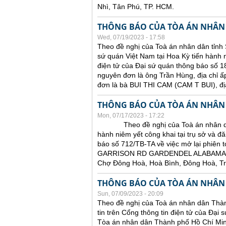
Nhì, Tân Phú, TP. HCM.
THÔNG BÁO CỦA TÒA ÁN NHÂN
Wed, 07/19/2023 - 17:58
Theo đề nghị của Toà án nhân dân tỉnh 
sứ quán Việt Nam tại Hoa Kỳ tiến hành ni
điện tử của Đại sứ quán thông báo số 18
nguyên đơn là ông Trần Hùng, địa chỉ ấ
đơn là bà BUI THI CAM (CAM T BUI),
THÔNG BÁO CỦA TÒA ÁN NHÂN
Mon, 07/17/2023 - 17:22
Theo đề nghị của Toà án nhân dân tỉ
hành niêm yết công khai tại trụ sở và đă
báo số 712/TB-TA về việc mở lại phiên t
GARRISON RD GARDENDEL ALABAMA 
Chợ Đông Hoà, Hoà Bình, Đông Hoà, T
THÔNG BÁO CỦA TÒA ÁN NHÂN
Sun, 07/09/2023 - 20:09
Theo đề nghị của Toà án nhân dân Thàn
tin trên Cổng thông tin điện tử của Đại
Tòa án nhân dân Thành phố Hồ Chí Minh