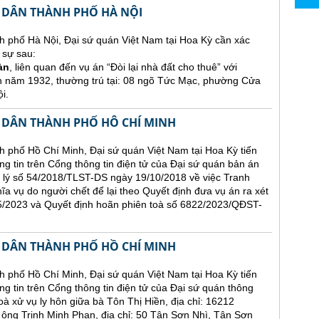
 DÂN THÀNH PHỐ HÀ NỘI
h phố Hà Nội, Đại sứ quán Việt Nam tại Hoa Kỳ cần xác
 sự sau:
àn
, liên quan đến vụ án “Đòi lại nhà đất cho thuê” với
h năm 1932, thường trú tại: 08 ngõ Tức Mạc, phường Cửa
i.
 DÂN THÀNH PHỐ HÔ CHÍ MINH
 phố Hồ Chí Minh, Đại sứ quán Việt Nam tại Hoa Kỳ tiến
ăng tin trên Cổng thông tin điện tử của Đại sứ quán bản án
 lý số 54/2018/TLST-DS ngày 19/10/2018 về việc Tranh
hĩa vụ do người chết để lại theo Quyết định đưa vụ án ra xét
2023 và Quyết định hoãn phiên toà số 6822/2023/QĐST-
 DÂN THÀNH PHỐ HỒ CHÍ MINH
 phố Hồ Chí Minh, Đại sứ quán Việt Nam tại Hoa Kỳ tiến
ng tin trên Cổng thông tin điện tử của Đại sứ quán thông
oà xử vụ ly hôn giữa bà Tôn Thị Hiền, địa chỉ: 16212
 Trịnh Minh Phan, địa chỉ: 50 Tân Sơn Nhì, Tân Sơn