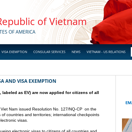
 Republic of Vietnam
TES OF AMERICA
VISA EXEMPTION
CONSULAR SERVICES
NEWS
VIETNAM - US RELATIONS
SA AND VISA EXEMPTION
a, labeled as EV) are now applied for citizens of all
 Viet Nam issued Resolution No. 127/NQ-CP on the
s of countries and territories; international checkpoints
lectronic visas.
ing electronic visas to citizens of all countries and