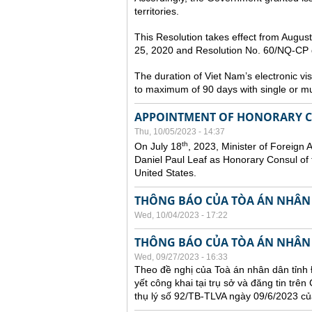
territories.
This Resolution takes effect from Augu
25, 2020 and Resolution No. 60/NQ-CP d
The duration of Viet Nam’s electronic vi
to maximum of 90 days with single or mul
APPOINTMENT OF HONORARY CO
Thu, 10/05/2023 - 14:37
th
On July 18
, 2023, Minister of Foreign 
Daniel Paul Leaf as Honorary Consul of t
United States.
THÔNG BÁO CỦA TÒA ÁN NHÂN
Wed, 10/04/2023 - 17:22
THÔNG BÁO CỦA TÒA ÁN NHÂN
Wed, 09/27/2023 - 16:33
Theo đề nghị của Toà án nhân dân tỉnh 
yết công khai tại trụ sở và đăng tin trê
thụ lý số 92/TB-TLVA ngày 09/6/2023 củ