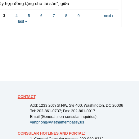
y hợp đồng tặng cho tài sản”, giữa:
3
4
5
6
7
8
9
…
next ›
last »
CONTACT
:
Add: 1233 20th St NW, Ste 400, Washington, DC 20036
Tel: 202-861-0737; Fax: 202-861-0917
Email (General, non-consular inquiries):
vanphong@vietnamembassy.us
CONSULAR HOTLINES AND PORTAL
: