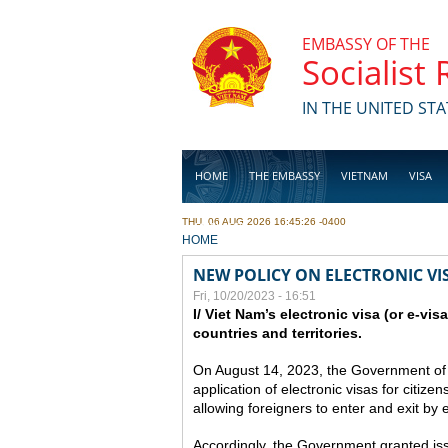
Skip to main content
EMBASSY OF THE
Socialist
IN THE UNITED STA
HOME
THE EMBASSY
VIETNAM
VISA
THU, 06 AUG 2026 16:45:26 -0400
BUSINESS
YOU ARE HERE
HOME
NEW POLICY ON ELECTRONIC VI
Fri, 10/20/2023 - 16:51
I/ Viet Nam’s electronic visa (or e-vis
countries and territories.
On August 14, 2023, the Government of
application of electronic visas for citizen
allowing foreigners to enter and exit by e
Accordingly, the Government granted issue