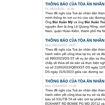
THÔNG BÁO CỦA TÒA ÁN NHÂN
Fri, 09/22/2023 - 16:39
Theo đề nghị của Toà án nhân dân thàn
minh thông tin nơi cư trú của các đương
Ông
Bùi Xuân Mỹ
và ông
Bùi Xuân To
nguyên đơn là ông Lê Quang Hồng, sin
Nam, quận Hoàn Kiếm, thành phố Hà Nộ
THÔNG BÁO CỦA TÒA ÁN NHÂN
Mon, 09/11/2023 - 16:07
Theo đề nghị của Toà án nhân dân thành
hành niêm yết công khai tại trụ sở và đ
số 990/2023/DS-ST về vụ án dân sự thụ
chấp về thừa kế tài sản và thực hiện ng
xử số 2100/2023/QĐXXST-DS ngày 12/5/
DS ngày 31/5/2023 giữa các đương sự:
THÔNG BÁO CỦA TÒA ÁN NHÂN
Mon, 07/24/2023 - 17:06
Theo đề nghị của Toà án nhân dân thành
hành niêm yết công khai tại trụ sở và đă
báo số 531/TB-TA về việc mở lại phiên t
ECKHART RD BOWIE PG MD 20712 và ông