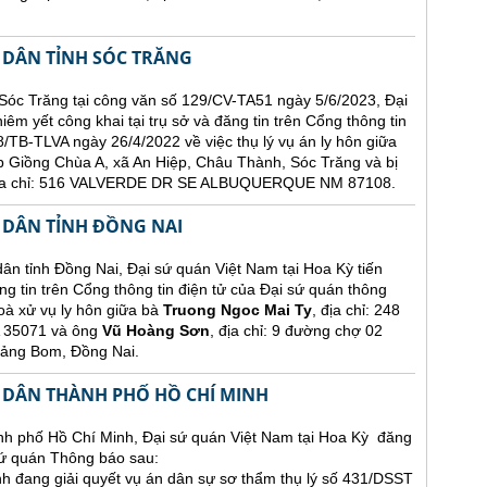
 DÂN TỈNH SÓC TRĂNG
Sóc Trăng tại công văn số 129/CV-TA51 ngày 5/6/2023, Đại
êm yết công khai tại trụ sở và đăng tin trên Cổng thông tin
/TB-TLVA ngày 26/4/2022 về việc thụ lý vụ án ly hôn giữa
p Giồng Chùa A, xã An Hiệp, Châu Thành, Sóc Trăng và bị
 địa chỉ: 516 VALVERDE DR SE ALBUQUERQUE NM 87108.
 DÂN TỈNH ĐỒNG NAI
nh Đồng Nai, Đại sứ quán Việt Nam tại Hoa Kỳ tiến
ng tin trên Cổng thông tin điện tử của Đại sứ quán thông
oà xử vụ ly hôn giữa bà
Truong Ngoc Mai Ty
, địa chỉ: 248
35071 và ông
Vũ Hoàng Sơn
, địa chỉ: 9 đường chợ 02
rảng Bom, Đồng Nai.
 DÂN THÀNH PHỐ HỒ CHÍ MINH
h phố Hồ Chí Minh, Đại sứ quán Việt Nam tại Hoa Kỳ đăng
 sứ quán Thông báo sau:
 đang giải quyết vụ án dân sự sơ thẩm thụ lý số 431/DSST