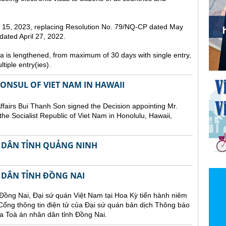
st 15, 2023, replacing Resolution No. 79/NQ-CP dated May
ated April 27, 2022.
sa is lengthened, from maximum of 30 days with single entry,
tiple entry(ies).
NSUL OF VIET NAM IN HAWAII
Affairs Bui Thanh Son signed the Decision appointing Mr.
he Socialist Republic of Viet Nam in Honolulu, Hawaii,
 DÂN TỈNH QUẢNG NINH
 DÂN TỈNH ĐỒNG NAI
Đồng Nai, Đại sứ quán Việt Nam tại Hoa Kỳ tiến hành niêm
n Cổng thông tin điện tử của Đại sứ quán bản dịch Thông báo
a Toà án nhân dân tỉnh Đồng Nai.