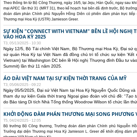
Theo thông tin từ Bộ Công Thương, ngày 16/5, tại Jeju, Hàn Quốc, ngay sau kh
mại APEC lần thứ 31 (MRT 31), theo kế hoạch hai bên đã định trước, Bộ trưở
đoàn đàm phán Chính phủ Nguyễn Hồng Diên có phiên đàm phán trực tiếp 
Thương mại Hoa Kỳ (USTR) Jamieson Greer.
SỰ KIỆN "CONNECT WITH VIETNAM" BÊN LỀ HỘI NGHỊ
VÀO HOA KỲ 2025
T3, 05/13/2025 - 10:30
Ngày 12/5, Bộ Tài chính Việt Nam, Bộ Thương mại Hoa Kỳ, Đại sứ q
sứ quán Hoa Kỳ tại Việt Nam đã đồng chủ trì tổ chức sự kiện 'Kết 
Vietnam) tại Washington DC bên lề Hội nghị Thượng đỉnh Đầu tư và
Summit) lần thứ 11 năm 2025.
ÁO DÀI VIỆT NAM TẠI SỰ KIỆN THỜI TRANG CỦA MỸ
T3, 05/06/2025 - 09:22
Ngày 05/5/2025, Đại sứ Việt Nam tại Hoa Kỳ Nguyễn Quốc Dũng và 
tham dự sự kiện Gala thời trang Ngoại giao đoàn với chủ đề: “
Tạo t
do Bảo tàng Di tích Nhà Tổng thống Woodrow Wilson tổ chức lần thứ
KHỞI ĐỘNG ĐÀM PHÁN THƯƠNG MẠI SONG PHƯƠNG VI
T5, 04/24/2025 - 12:05
Bộ trưởng Bộ Công thương, Trưởng đoàn đàm phán Chính phủ Nguyễn Hồn
Trưởng đại diện Thương mại Hoa Kỳ Jamieson L. Greer để khởi động đàm phá