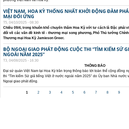
phương Việt Nam và Hoa Kỳ.
VIỆT NAM, HOA KỲ THỐNG NHẤT KHỞI ĐỘNG ĐÀM P
MẠI ĐỐI ỨNG
T5, 04/10/2025 - 08:30
Chiều 09/4, trong khuôn khổ chuyến thăm Hoa Kỳ với tư cách là Đặc phái v
đổi về các vấn đề kinh tế - thương mại song phương, Phó Thủ tướng Chín
Thương mại Hoa Kỳ Jamieson Greer.
BỘ NGOẠI GIAO PHÁT ĐỘNG CUỘC THI “TÌM KIẾM SỨ GI
NGOÀI NĂM 2025”
T3, 04/08/2025 - 16:30
THÔNG BÁO
Đại sứ quán Việt Nam tại Hoa Kỳ trân trọng thông báo tới toàn thể cộng đồng n
thi “Tìm kiếm Sứ giả tiếng Việt ở nước ngoài năm 2025” do Ủy ban Nhà nước 
Ngoại giao phát động.
Các trang
1
2
3
4
5
6
7
8
9