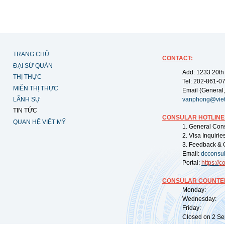
TRANG CHỦ
CONTACT
:
ĐẠI SỨ QUÁN
Add: 1233 20th
THỊ THỰC
Tel: 202-861-0
MIỄN THỊ THỰC
Email (General,
LÃNH SỰ
vanphong@vie
TIN TỨC
CONSULAR HOTLINE
QUAN HỆ VIỆT MỸ
1. General Con
2. Visa Inquiri
3. Feedback & 
Email:
dcconsu
Portal:
https://
co
CONSULAR COUNTER
Monday: 09:
Wednesday: 0
Friday: 09:
Closed on 2 Sep