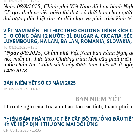
T6, 09/26/2025 - 17:37
Ngày 08/8/2025, Chính phủ Việt Nam đã ban hành Ngh
CP quy định về việc miễn thị thực có thời hạn cho ngườ
đối tượng đặc biệt cần ưu đãi phục vụ phát triển kinh tế-
VIỆT NAM MIỄN THỊ THỰC THEO CHƯƠNG TRÌNH KÍCH C
CHO CÔNG DÂN 12 NƯỚC: BỈ, BULGARIA, CROATIA, SÉ
LUXEMBOURG, HÀ LAN, BA LAN, ROMANIA, SLOVAKIA, 
T6, 09/26/2025 - 17:34
“Ngày 8/8/2025, Chính phủ Việt Nam ban hành Nghị q
việc miễn thị thực theo Chương trình kích cầu phát triể
nước châu Âu. Chính sách này được thực hiện kể từ ngà
14/8/2028.
BẢN NIÊM YẾT SỐ 03 NĂM 2025
T6, 06/13/2025 - 14:40
BẢN NIÊM YẾT
Theo đề nghị của Tòa án nhân dân các tỉnh, thành phố, c
PHIÊN ĐÀM PHÁN TRỰC TIẾP CẤP BỘ TRƯỞNG ĐẦU TIÊN
KỲ VỀ HIỆP ĐỊNH THƯƠNG MẠI ĐỐI ỨNG
CN, 05/18/2025 - 16:05