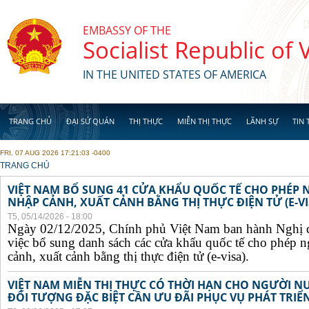
Skip to main content
EMBASSY OF THE
Socialist Republic of
IN THE UNITED STATES OF AMERICA
TRANG CHỦ
ĐẠI SỨ QUÁN
THỊ THỰC
MIỄN THỊ THỰC
LÃNH SỰ
TIN 
FRI, 07 AUG 2026 17:21:03 -0400
YOU ARE HERE
TRANG CHỦ
VIỆT NAM BỔ SUNG 41 CỬA KHẨU QUỐC TẾ CHO PHÉP
NHẬP CẢNH, XUẤT CẢNH BẰNG THỊ THỰC ĐIỆN TỬ (E-VI
T5, 05/14/2026 - 18:00
Ngày 02/12/2025, Chính phủ Việt Nam ban hành Nghị 
việc bổ sung danh sách các cửa khẩu quốc tế cho phép 
cảnh, xuất cảnh bằng thị thực điện tử (e-visa).
VIỆT NAM MIỄN THỊ THỰC CÓ THỜI HẠN CHO NGƯỜI N
ĐỐI TƯỢNG ĐẶC BIỆT CẦN ƯU ĐÃI PHỤC VỤ PHÁT TRIỂN 