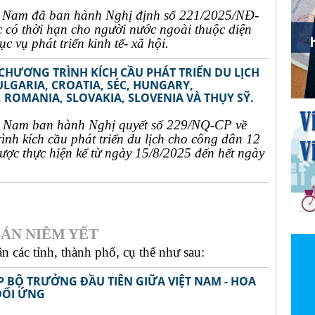
t Nam đã ban hành Nghị định số 221/2025/NĐ-
c có thời hạn cho người nước ngoài thuộc diện
c vụ phát triển kinh tế- xã hội.
 CHƯƠNG TRÌNH KÍCH CẦU PHÁT TRIỂN DU LỊCH
ULGARIA, CROATIA, SÉC, HUNGARY,
 ROMANIA, SLOVAKIA, SLOVENIA VÀ THỤY SỸ.
t Nam ban hành Nghị quyết số 229/NQ-CP về
rình kích cầu phát triển du lịch cho công dân 12
ợc thực hiện kể từ ngày 15/8/2025 đến hết ngày
ẢN NIÊM YẾT
 các tỉnh, thành phố, cụ thể như sau:
P BỘ TRƯỞNG ĐẦU TIÊN GIỮA VIỆT NAM - HOA
ĐỐI ỨNG