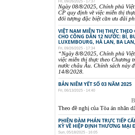
Fri, 09/26/2025 - 17:37
Ngày 08/8/2025, Chính phủ Việ
CP quy định về việc miễn thị thự
đối tượng đặc biệt cần ưu đãi phụ
VIỆT NAM MIỄN THỊ THỰC THEO
CHO CÔNG DÂN 12 NƯỚC: BỈ, B
LUXEMBOURG, HÀ LAN, BA LAN,
Fri, 09/26/2025 - 17:34
“Ngày 8/8/2025, Chính phủ Việ
việc miễn thị thực theo Chương t
nước châu Âu. Chính sách này đư
14/8/2028.
BẢN NIÊM YẾT SỐ 03 NĂM 2025
Fri, 06/13/2025 - 14:40
B
Theo đề nghị của Tòa án nhân dân
PHIÊN ĐÀM PHÁN TRỰC TIẾP CẤ
KỲ VỀ HIỆP ĐỊNH THƯƠNG MẠI 
Sun, 05/18/2025 - 16:05