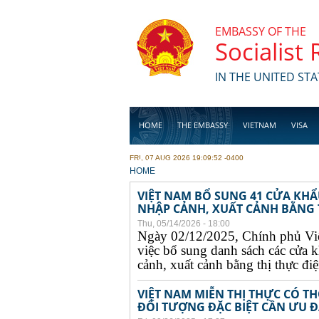
Skip to main content
EMBASSY OF THE
Socialist
IN THE UNITED STA
HOME
THE EMBASSY
VIETNAM
VISA
FRI, 07 AUG 2026 19:09:52 -0400
BUSINESS
YOU ARE HERE
HOME
VIỆT NAM BỔ SUNG 41 CỬA KH
NHẬP CẢNH, XUẤT CẢNH BẰNG TH
Thu, 05/14/2026 - 18:00
Ngày 02/12/2025, Chính phủ Vi
việc bổ sung danh sách các cửa 
cảnh, xuất cảnh bằng thị thực điện
VIỆT NAM MIỄN THỊ THỰC CÓ 
ĐỐI TƯỢNG ĐẶC BIỆT CẦN ƯU ĐÃ