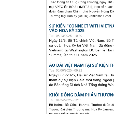
Theo thông tin từ Bộ Công Thương, ngày 16/5,
mại APEC lần thứ 31 (MRT 31), theo kế hoạch
đoàn đàm phán Chính phủ Nguyễn Hồng Diên
Thương mại Hoa Kỳ (USTR) Jamieson Greer.
SỰ KIỆN "CONNECT WITH VIETN
VÀO HOA KỲ 2025
Tue, 05/13/2025 - 10:30
Ngày 12/5, Bộ Tài chính Việt Nam, Bộ 
sứ quán Hoa Kỳ tại Việt Nam đã đồng ch
Vietnam) tại Washington DC bên lề Hội
Summit) lần thứ 11 năm 2025.
ÁO DÀI VIỆT NAM TẠI SỰ KIỆN 
Tue, 05/06/2025 - 09:22
Ngày 05/5/2025, Đại sứ Việt Nam tại 
tham dự sự kiện Gala thời trang Ngoại 
do Bảo tàng Di tích Nhà Tổng thống Woo
KHỞI ĐỘNG ĐÀM PHÁN THƯƠNG
Thu, 04/24/2025 - 12:05
Bộ trưởng Bộ Công thương, Trưởng đoàn đ
Trưởng đại diện Thương mại Hoa Kỳ Jamieson