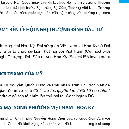
 tại Jeju, Hàn Quốc, ngay sau khi kết thúc Hội nghị Bộ trưởng Thương
 hai bên đã định trước, Bộ trưởng Bộ Công Thương Việt Nam, Trưởng
 có phiên đàm phán trực tiếp cấp Bộ trưởng với Trưởng Đại diện
AM" BÊN LỀ HỘI NGHỊ THƯỢNG ĐỈNH ĐẦU TƯ
Thương mại Hoa Kỳ, Đại sứ quán Việt Nam tại Hoa Kỳ và Đại
ủ trì tổ chức sự kiện 'Kết nối với Việt Nam' (Connect with
 nghị Thượng đỉnh Đầu tư vào Hoa Kỳ (SelectUSA Investment
THỜI TRANG CỦA MỸ
Hoa Kỳ Nguyễn Quốc Dũng và Phu nhân Trần Thị Bích Vân đã
giao đoàn với chủ đề: “
Tạo tác quyền lực, thiết kế hòa bình
”
drow Wilson tổ chức lần thứ hai tại Washington DC.
 MẠI SONG PHƯƠNG VIỆT NAM - HOA KỲ
àm phán Chính phủ Nguyễn Hồng Diên vừa có cuộc điện đàm với
 L. Greer để khởi động đàm phán vấn đề kinh tế, thương mại song