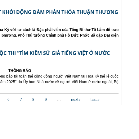
ẤT KHỞI ĐỘNG ĐÀM PHÁN THỎA THUẬN THƯƠNG
a Kỳ với tư cách là Đặc phái viên của Tổng Bí thư Tô Lâm để trao
ng phương, Phó Thủ tướng Chính phủ Hồ Đức Phớc đã gặp Đại diện
 THI “TÌM KIẾM SỨ GIẢ TIẾNG VIỆT Ở NƯỚC
THÔNG BÁO
ông báo tới toàn thể cộng đồng người Việt Nam tại Hoa Kỳ thể lệ cuộc
i năm 2025” do Ủy ban Nhà nước về người Việt Nam ở nước ngoài, Bộ
6
7
8
9
…
next ›
last »