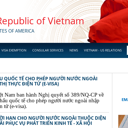
 Republic of Vietnam
TES OF AMERICA
VISA EXEMPTION
CONSULAR SERVICES
NEWS
VIETNAM - US RELATIONS
ẨU QUỐC TẾ CHO PHÉP NGƯỜI NƯỚC NGOÀI
Ị THỰC ĐIỆN TỬ (E-VISA)
ệt Nam ban hành Nghị quyết số 389/NQ-CP về
khẩu quốc tế cho phép người nước ngoài nhập
 tử (e-visa).
THỜI HẠN CHO NGƯỜI NƯỚC NGOÀI THUỘC DIỆN
I PHỤC VỤ PHÁT TRIỂN KINH TẾ - XÃ HỘI