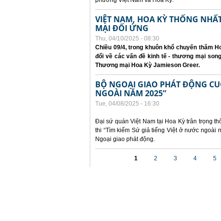
phương Việt Nam và Hoa Kỳ.
VIỆT NAM, HOA KỲ THỐNG NH
MẠI ĐỐI ỨNG
Thu, 04/10/2025 - 08:30
Chiều 09/4, trong khuôn khổ chuyến thăm Ho
đổi về các vấn đề kinh tế - thương mại so
Thương mại Hoa Kỳ Jamieson Greer.
BỘ NGOẠI GIAO PHÁT ĐỘNG CUỘC
NGOÀI NĂM 2025”
Tue, 04/08/2025 - 16:30
Đại sứ quán Việt Nam tại Hoa Kỳ trân trọng th
thi “Tìm kiếm Sứ giả tiếng Việt ở nước ngoà
Ngoại giao phát động.
Pages
1
2
3
4
5