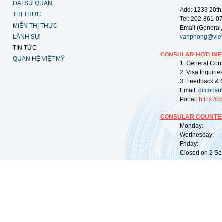
ĐẠI SỨ QUÁN
Add: 1233 20th
THỊ THỰC
Tel: 202-861-0
MIỄN THỊ THỰC
Email (General,
LÃNH SỰ
vanphong@vie
TIN TỨC
CONSULAR HOTLINE
QUAN HỆ VIỆT MỸ
1. General Con
2. Visa Inquiri
3. Feedback & 
Email:
dcconsu
Portal:
https://
co
CONSULAR COUNTER
Monday: 09:
Wednesday: 0
Friday: 09:
Closed on 2 Sep