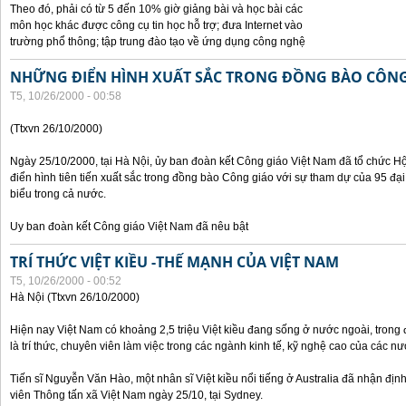
Theo đó, phải có từ 5 đến 10% giờ giảng bài và học bài các
môn học khác được công cụ tin học hỗ trợ; đưa Internet vào
trường phổ thông; tập trung đào tạo về ứng dụng công nghệ
NHỮNG ĐIỂN HÌNH XUẤT SẮC TRONG ĐỒNG BÀO CÔNG
T5, 10/26/2000 - 00:58
(Ttxvn 26/10/2000)
Ngày 25/10/2000, tại Hà Nội, ủy ban đoàn kết Công giáo Việt Nam đã tổ chức H
điển hình tiên tiến xuất sắc trong đồng bào Công giáo với sự tham dự của 95 đại b
biểu trong cả nước.
Uy ban đoàn kết Công giáo Việt Nam đã nêu bật
TRÍ THỨC VIỆT KIỀU -THẾ MẠNH CỦA VIỆT NAM
T5, 10/26/2000 - 00:52
Hà Nội (Ttxvn 26/10/2000)
Hiện nay Việt Nam có khoảng 2,5 triệu Việt kiều đang sống ở nước ngoài, trong đ
là trí thức, chuyên viên làm việc trong các ngành kinh tế, kỹ nghệ cao của các nướ
Tiến sĩ Nguyễn Văn Hào, một nhân sĩ Việt kiều nổi tiếng ở Australia đã nhận địn
viên Thông tấn xã Việt Nam ngày 25/10, tại Sydney.