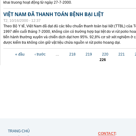
khai truong hoạt động từ ngày 27-7-2000.
VIỆT NAM ĐÃ THANH TOÁN BỆNH BẠI LIỆT
T2, 10/16/2000 - 12:37
Theo Bộ Y tế, Việt Nam đã đạt đủ các tiêu chuẩn thanh toán bại liệt (TTBL) của Tổ
1997 đến cuối tháng 7-2000, không còn có trường hợp bại liệt do vi rút polio h
tiến hành thường xuyên và chiến dịch đạt hơn 95%. 92,8% cơ sở xét nghiệm ở cá
được kiểm tra không còn giữ vật liệu chứa nguồn vi rút polio hoang dại.
Các trang
« đầu
‹ trước
…
218
219
220
221
226
TRANG CHỦ
CONTACT
: