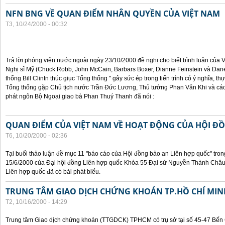
NFN BNG VỀ QUAN ĐIỂM NHÂN QUYỀN CỦA VIỆT NAM
T3, 10/24/2000 - 00:32
Trả lời phóng viên nước ngoài ngày 23/10/2000 đề nghị cho biết bình luận của
Nghị sĩ Mỹ (Chuck Robb, John McCain, Barbars Boxer, Dianne Feinstein và Dan
thống Bill Clintn thúc giục Tổng thống " gây sức ép trong tiến trình có ý nghĩa, t
Tổng thống gặp Chủ tịch nước Trần Đức Lương, Thủ tướng Phan Văn Khi và cá
phát ngôn Bộ Ngoại giao bà Phan Thuý Thanh đã nói :
QUAN ĐIỂM CỦA VIỆT NAM VỀ HOẠT ĐỘNG CỦA HỘI Đ
T6, 10/20/2000 - 02:36
Tại buổi thảo luận đề mục 11 "báo cáo của Hội đồng bảo an Liên hợp quốc" tron
15/6/2000 của Đại hội đồng Liên hợp quốc Khóa 55 Đại sứ Nguyễn Thành Châu, 
Liên hợp quốc đã có bài phát biểu.
TRUNG TÂM GIAO DỊCH CHỨNG KHOÁN TP.HỒ CHÍ MIN
T2, 10/16/2000 - 14:29
Trung tâm Giao dịch chứng khoán (TTGDCK) TPHCM có trụ sở tại số 45-47 Bến