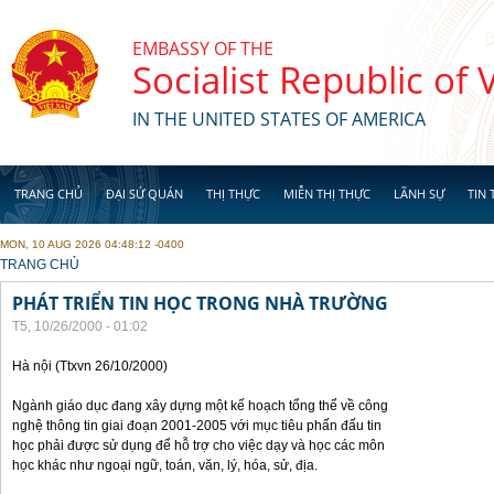
Skip to main content
EMBASSY OF THE
Socialist Republic of
IN THE UNITED STATES OF AMERICA
TRANG CHỦ
ĐẠI SỨ QUÁN
THỊ THỰC
MIỄN THỊ THỰC
LÃNH SỰ
TIN 
MON, 10 AUG 2026 04:48:12 -0400
YOU ARE HERE
TRANG CHỦ
PHÁT TRIỂN TIN HỌC TRONG NHÀ TRƯỜNG
T5, 10/26/2000 - 01:02
Hà nội (Ttxvn 26/10/2000)
Ngành giáo dục đang xây dựng một kế hoạch tổng thể về công
nghệ thông tin giai đoạn 2001-2005 với mục tiêu phấn đấu tin
học phải được sử dụng để hỗ trợ cho việc dạy và học các môn
học khác như ngoại ngữ, toán, văn, lý, hóa, sử, địa.