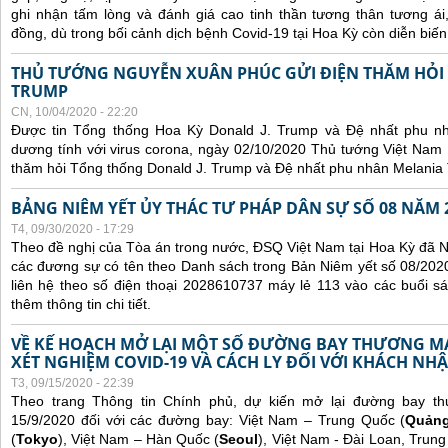
ghi nhận tấm lòng và đánh giá cao tinh thần tương thân tương 
đồng, dù trong bối cảnh dịch bệnh Covid-19 tại Hoa Kỳ còn diễn biế
THỦ TƯỚNG NGUYỄN XUÂN PHÚC GỬI ĐIỆN THĂM HỎI
TRUMP
CN, 10/04/2020 - 22:20
Được tin Tổng thống Hoa Kỳ Donald J. Trump và Đệ nhất phu n
dương tính với virus corona, ngày 02/10/2020 Thủ tướng Việt Nam
thăm hỏi Tổng thống Donald J. Trump và Đệ nhất phu nhân Melania
BẢNG NIÊM YẾT ỦY THÁC TƯ PHÁP DÂN SỰ SỐ 08 NĂM 
T4, 09/30/2020 - 17:29
Theo đề nghị của Tòa án trong nước, ĐSQ Việt Nam tại Hoa Kỳ đã Ni
các đương sự có tên theo Danh sách trong Bản Niêm yết số 08/2020
liên hệ theo số điện thoại 2028610737 máy lẻ 113 vào các buổi sá
thêm thông tin chi tiết.
VỀ KẾ HOẠCH MỞ LẠI MỘT SỐ ĐƯỜNG BAY THƯƠNG MẠI
XÉT NGHIỆM COVID-19 VÀ CÁCH LY ĐỐI VỚI KHÁCH NH
T3, 09/15/2020 - 22:39
Theo trang Thông tin Chính phủ, dự kiến mở lại đường bay t
15/9/2020 đối với các đường bay: Việt Nam – Trung Quốc (
Quản
(
Tokyo
), Việt Nam – Hàn Quốc (
Seoul
), Việt Nam - Đài Loan, Trung 