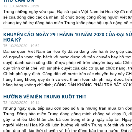
THƯ CẢM ƠN
T2, 11/16/2020 - 13:29
Trong những ngày vừa qua, Đại sứ quán Việt Nam tại Hoa Kỳ đã nh
sẻ của đông đảo các cá nhân, tổ chức trong cộng đồng người Việt t
chung tay hỗ trợ đồng bào miền Trung khắc phục hậu quả nặng nề củ
KHUYẾN CÁO NGÀY 29 THÁNG 10 NĂM 2020 CỦA ĐẠI SỨ
HOA KỲ
T5, 10/29/2020 - 19:52
Đại sứ quán Việt Nam tại Hoa Kỳ đã và đang tiến hành trợ giúp cá
có nguyện vọng cấp bách về nước được về trên chuyến bay hỗ trợ 
duyệt danh sách công dân được phép về trên chuyến bay của Chín
quy trình chặt chẽ, với sự phê duyệt của các cơ quan chức năng, trê
Chính phủ quy định. C
ông dân về nước trên các chuyến bay này CHỈ 
hãng hàng không quy định và việc thanh toán chi phí này được tiến
hãng hàng không chỉ định; CÔNG DÂN KHÔNG PHẢI TRẢ BẤT KỲ
HƯỚNG VỀ MIỀN TRUNG RUỘT THỊT
T3, 10/20/2020 - 19:14
Những ngày qua, tiếp sau cơn bão số 6 là những trận mưa lớn dồn
Trung. Đồng bào miền Trung đang gồng mình chống và chạy lũ, di 
gây ra nhiều khó khăn cho bà con trong những ngày sắp tới. Ngay t
người Việt tại Hoa Kỳ đã luôn hướng về miền Trung ruột thịt và s
góp, ủng hộ, kịp thời chuyển về hỗ trợ đồng bào trong nước. Đại s