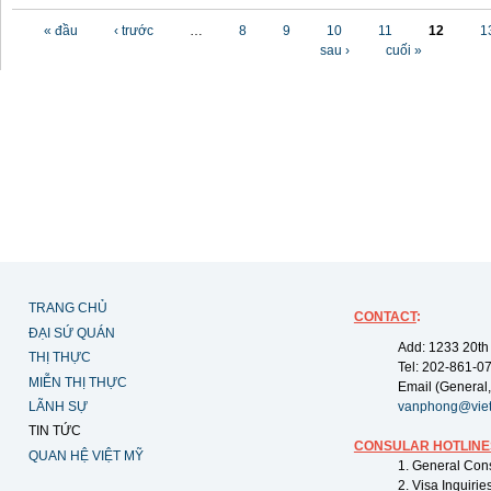
Các trang
« đầu
‹ trước
…
8
9
10
11
12
1
sau ›
cuối »
TRANG CHỦ
CONTACT
:
ĐẠI SỨ QUÁN
Add: 1233 20th
THỊ THỰC
Tel: 202-861-0
MIỄN THỊ THỰC
Email (General,
LÃNH SỰ
vanphong@vie
TIN TỨC
CONSULAR HOTLINE
QUAN HỆ VIỆT MỸ
1. General Con
2. Visa Inquiri