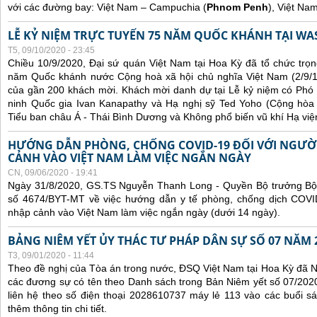
với các đường bay: Việt Nam – Campuchia (
Phnom Penh
), Việt Na
LỄ KỶ NIỆM TRỰC TUYẾN 75 NĂM QUỐC KHÁNH TẠI WA
T5, 09/10/2020 - 23:45
Chiều 10/9/2020, Đại sứ quán Việt Nam tại Hoa Kỳ đã tổ chức trọn
năm Quốc khánh nước Cộng hoà xã hội chủ nghĩa Việt Nam (2/9/1
của gần 200 khách mời. Khách mời danh dự tại Lễ kỷ niệm có Phó
ninh Quốc gia Ivan Kanapathy và Hạ nghị sỹ Ted Yoho (Cộng hòa -
Tiểu ban châu Á - Thái Bình Dương và Không phổ biến vũ khí Hạ việ
HƯỚNG DẪN PHÒNG, CHỐNG COVID-19 ĐỐI VỚI NGƯỜ
CẢNH VÀO VIỆT NAM LÀM VIỆC NGẮN NGÀY
CN, 09/06/2020 - 19:41
Ngày 31/8/2020, GS.TS Nguyễn Thanh Long - Quyền Bộ trưởng Bộ 
số 4674/BYT-MT về việc hướng dẫn y tế phòng, chống dịch COVID
nhập cảnh vào Việt Nam làm việc ngắn ngày (dưới 14 ngày).
BẢNG NIÊM YẾT ỦY THÁC TƯ PHÁP DÂN SỰ SỐ 07 NĂM 
T3, 09/01/2020 - 11:44
Theo đề nghị của Tòa án trong nước, ĐSQ Việt Nam tại Hoa Kỳ đã Ni
các đương sự có tên theo Danh sách trong Bản Niêm yết số 07/2020
liên hệ theo số điện thoại 2028610737 máy lẻ 113 vào các buổi sá
thêm thông tin chi tiết.