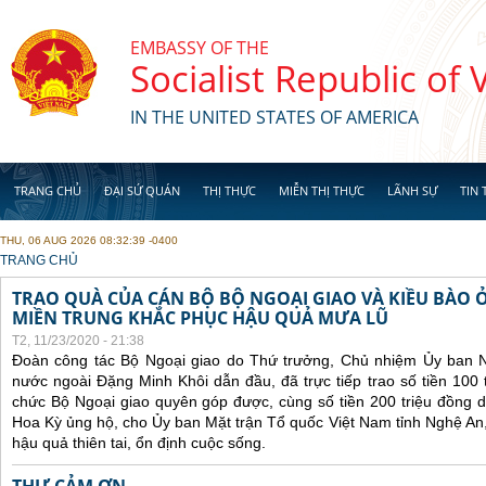
Skip to main content
EMBASSY OF THE
Socialist Republic of
IN THE UNITED STATES OF AMERICA
TRANG CHỦ
ĐẠI SỨ QUÁN
THỊ THỰC
MIỄN THỊ THỰC
LÃNH SỰ
TIN 
THU, 06 AUG 2026 08:32:39 -0400
YOU ARE HERE
TRANG CHỦ
TRAO QUÀ CỦA CÁN BỘ BỘ NGOẠI GIAO VÀ KIỀU BÀO 
MIỀN TRUNG KHẮC PHỤC HẬU QUẢ MƯA LŨ
T2, 11/23/2020 - 21:38
Đoàn công tác Bộ Ngoại giao do Thứ trưởng, Chủ nhiệm Ủy ban 
nước ngoài Đặng Minh Khôi dẫn đầu, đã trực tiếp trao số tiền 100 
chức Bộ Ngoại giao quyên góp được, cùng số tiền 200 triệu đồng 
Hoa Kỳ ủng hộ, cho Ủy ban Mặt trận Tổ quốc Việt Nam tỉnh Nghệ An
hậu quả thiên tai, ổn định cuộc sống.