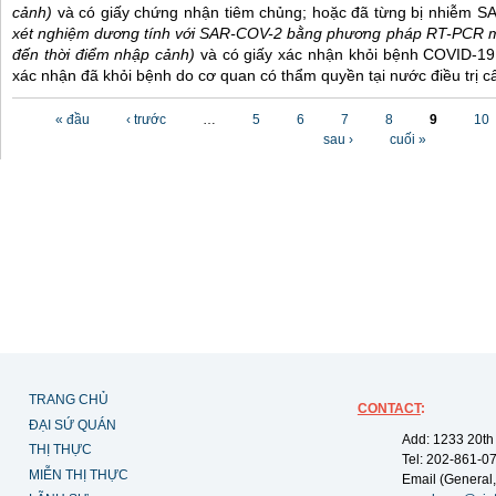
cảnh)
và có giấy chứng nhận tiêm chủng; hoặc đã từng bị nhiễm 
xét nghiệm dương tính với SAR-COV-2 bằng phương pháp RT-PCR m
đến thời điểm nhập cảnh)
và có giấy xác nhận khỏi bệnh COVID-19
xác nhận đã khỏi bệnh do cơ quan có thẩm quyền tại nước điều trị c
Các trang
« đầu
‹ trước
…
5
6
7
8
9
10
sau ›
cuối »
TRANG CHỦ
CONTACT
:
ĐẠI SỨ QUÁN
Add: 1233 20th
THỊ THỰC
Tel: 202-861-0
MIỄN THỊ THỰC
Email (General,