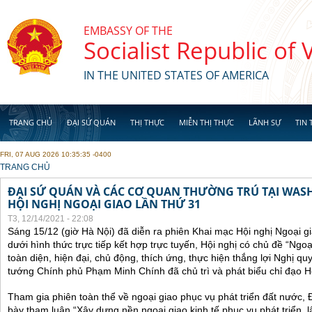
Skip to main content
EMBASSY OF THE
Socialist Republic of
IN THE UNITED STATES OF AMERICA
TRANG CHỦ
ĐẠI SỨ QUÁN
THỊ THỰC
MIỄN THỊ THỰC
LÃNH SỰ
TIN 
FRI, 07 AUG 2026 10:35:35 -0400
YOU ARE HERE
TRANG CHỦ
ĐẠI SỨ QUÁN VÀ CÁC CƠ QUAN THƯỜNG TRÚ TẠI WA
HỘI NGHỊ NGOẠI GIAO LẦN THỨ 31
T3, 12/14/2021 - 22:08
Sáng 15/12 (giờ Hà Nội) đã diễn ra phiên Khai mạc Hội nghị Ngoại g
dưới hình thức trực tiếp kết hợp trực tuyến, Hội nghị có chủ đề “Ngo
toàn diện, hiện đại, chủ động, thích ứng, thực hiện thắng lợi Nghị qu
tướng Chính phủ Phạm Minh Chính đã chủ trì và phát biểu chỉ đạo Hộ
Tham gia phiên toàn thể về ngoại giao phục vụ phát triển đất nước, 
bày tham luận “Xây dựng nền ngoại giao kinh tế phục vụ phát triển, 