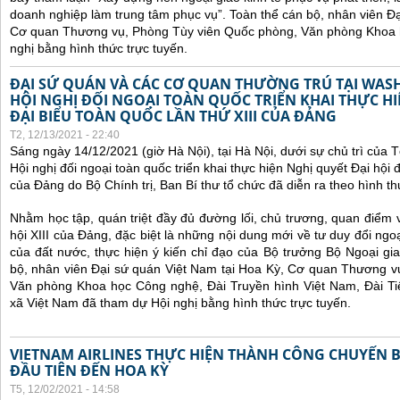
doanh nghiệp làm trung tâm phục vụ”.
Toàn thể cán bộ, nhân viên Đạ
Cơ quan Thương vụ, Phòng Tùy viên Quốc phòng, Văn phòng Khoa 
nghị bằng hình thức trực tuyến.
ĐẠI SỨ QUÁN VÀ CÁC CƠ QUAN THƯỜNG TRÚ TẠI WA
HỘI NGHỊ ĐỐI NGOẠI TOÀN QUỐC TRIỂN KHAI THỰC HI
ĐẠI BIỂU TOÀN QUỐC LẦN THỨ XIII CỦA ĐẢNG
T2, 12/13/2021 - 22:40
Sáng ngày 14/12/2021 (giờ Hà Nội), tại Hà Nội, dưới sự chủ trì của
Hội nghị đối ngoại toàn quốc
triển khai thực hiện Nghị quyết Đại hội đ
của Đảng do Bộ Chính trị, Ban Bí thư tổ chức đã diễn ra theo hình thứ
Nhằm học tập, quán triệt đầy đủ đường lối, chủ trương, quan điểm 
hội XIII của Đảng, đặc biệt là những nội dung mới về tư duy đổi ngoạ
của đất nước, thực hiện ý kiến chỉ đạo của Bộ trưởng Bộ Ngoại gi
bộ, nhân viên Đại sứ quán Việt Nam tại Hoa Kỳ, Cơ quan Thương v
Văn phòng Khoa học Công nghệ, Đài Truyền hình Việt Nam, Đài Ti
xã Việt Nam đã tham dự Hội nghị bằng hình thức trực tuyến.
VIETNAM AIRLINES THỰC HIỆN THÀNH CÔNG CHUYẾN 
ĐẦU TIÊN ĐẾN HOA KỲ
T5, 12/02/2021 - 14:58