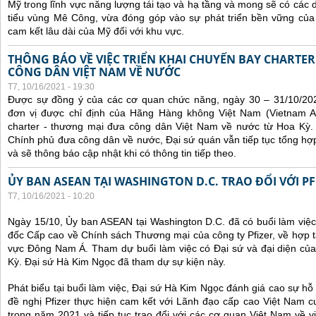
Mỹ trong lĩnh vực năng lượng tái tạo và hạ tầng và mong sẽ có các 
tiểu vùng Mê Công, vừa đóng góp vào sự phát triển bền vững của 
cam kết lâu dài của Mỹ đối với khu vực.
THÔNG BÁO VỀ VIỆC TRIỂN KHAI CHUYẾN BAY CHARTE
CÔNG DÂN VIỆT NAM VỀ NƯỚC
T7, 10/16/2021 - 19:30
Được sự đồng ý của các cơ quan chức năng, ngày 30 – 31/10/20
đơn vị được chỉ định của Hãng Hàng không Việt Nam (Vietnam Ai
charter - thương mại đưa công dân Việt Nam về nước từ Hoa Kỳ.
Chính phủ đưa công dân về nước, Đại sứ quán vẫn tiếp tục tổng hợp
và sẽ thông báo cập nhật khi có thông tin tiếp theo.
ỦY BAN ASEAN TẠI WASHINGTON D.C. TRAO ĐỔI VỚI PF
T7, 10/16/2021 - 10:20
Ngày 15/10, Ủy ban ASEAN tại Washington D.C. đã có buổi làm việ
đốc Cấp cao về Chính sách Thương mại của công ty Pfizer, về hợp t
vực Đông Nam Á. Tham dự buổi làm việc có Đại sứ và đại diện của
Kỳ. Đại sứ Hà Kim Ngọc đã tham dự sự kiện này.
Phát biểu tại buổi làm việc, Đại sứ Hà Kim Ngọc đánh giá cao sự hỗ 
đề nghị Pfizer thực hiện cam kết với Lãnh đạo cấp cao Việt Nam cu
trong năm 2021 và tiếp tục trao đổi với các cơ quan Việt Nam về v