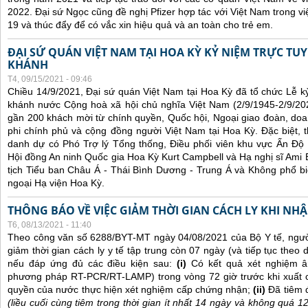
2022. Đại sứ Ngọc cũng đề nghị Pfizer hợp tác với Việt Nam trong việ
19 và thúc đẩy để có vắc xin hiệu quả và an toàn cho trẻ em.
ĐẠI SỨ QUÁN VIỆT NAM TẠI HOA KỲ KỶ NIỆM TRỰC TU
KHÁNH
T4, 09/15/2021 - 09:46
Chiều 14/9/2021, Đại sứ quán Việt Nam tại Hoa Kỳ đã tổ chức Lễ 
khánh nước Cộng hoà xã hội chủ nghĩa Việt Nam (2/9/1945-2/9/202
gần 200 khách mời từ chính quyền, Quốc hội, Ngoại giao đoàn, doan
phi chính phủ và cộng đồng người Việt Nam tại Hoa Kỳ. Đặc biệt,
danh dự có Phó Trợ lý Tổng thống, Điều phối viên khu vực Ấn Đ
Hội đồng An ninh Quốc gia Hoa Kỳ Kurt Campbell và Hạ nghị sĩ Ami B
tịch Tiểu ban Châu Á - Thái Bình Dương - Trung Á và Không phổ bi
ngoại Hạ viện Hoa Kỳ.
THÔNG BÁO VỀ VIỆC GIẢM THỜI GIAN CÁCH LY KHI NH
T6, 08/13/2021 - 11:40
Theo công văn số 6288/BYT-MT ngày 04/08/2021 của Bộ Y tế, ngư
giảm thời gian cách ly y tế tập trung còn 07 ngày (và tiếp tục theo d
nếu đáp ứng đủ các điều kiện sau:
(i)
Có kết quả xét nghiệm â
phương pháp RT-PCR/RT-LAMP) trong vòng 72 giờ trước khi xuất 
quyền của nước thực hiện xét nghiệm cấp chứng nhận;
(ii)
Đã tiêm 
(liều cuối cùng tiêm trong thời gian ít nhất 14 ngày và không quá 1