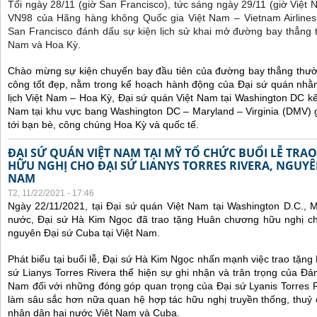
Tối ngày 28/11 (giờ San Francisco), tức sáng ngày 29/11 (giờ Việt
VN98 của Hãng hàng không Quốc gia Việt Nam – Vietnam Airlines
San Francisco đánh dấu sự kiện lịch sử khai mở đường bay thẳng 
Nam và Hoa Kỳ.
Chào mừng sự kiện chuyến bay đầu tiên của đường bay thẳng thườ
công tốt đẹp, nằm trong kế hoạch hành động của Đại sứ quán nhằm
lịch Việt Nam – Hoa Kỳ, Đại sứ quán Việt Nam tại Washington DC kế
Nam tại khu vực bang Washington DC – Maryland – Virginia (DMV) gi
tới bạn bè, công chúng Hoa Kỳ và quốc tế.
ĐẠI SỨ QUÁN VIỆT NAM TẠI MỸ TỔ CHỨC BUỔI LỄ TR
HỮU NGHỊ CHO ĐẠI SỨ LIANYS TORRES RIVERA, NGUYÊN
NAM
T2, 11/22/2021 - 17:46
Ngày 22/11/2021, tại Đại sứ quán Việt Nam tại Washington D.C., 
nước, Đại sứ Hà Kim Ngọc đã trao tặng Huân chương hữu nghị cho
nguyên Đại sứ Cuba tại Việt Nam.
Phát biểu tại buổi lễ, Đại sứ Hà Kim Ngọc nhấn mạnh việc trao tặn
sứ Lianys Torres Rivera thể hiện sự ghi nhận và trân trọng của Đ
Nam đối với những đóng góp quan trọng của Đại sứ Lyanis Torres R
làm sâu sắc hơn nữa quan hệ hợp tác hữu nghị truyền thống, thuỷ
nhân dân hai nước Việt Nam và Cuba.