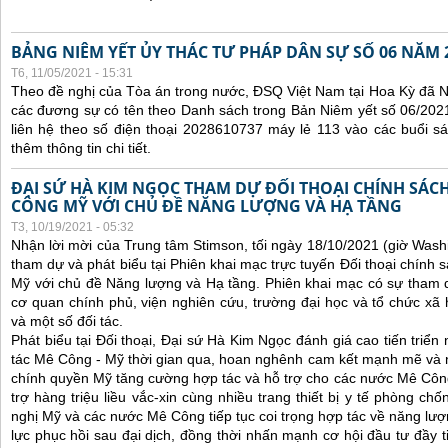
BẢNG NIÊM YẾT ỦY THÁC TƯ PHÁP DÂN SỰ SỐ 06 NĂM 
T6, 11/05/2021 - 15:31
Theo đề nghị của Tòa án trong nước, ĐSQ Việt Nam tại Hoa Kỳ đã Ni
các đương sự có tên theo Danh sách trong Bản Niêm yết số 06/2021
liên hệ theo số điện thoại 2028610737 máy lẻ 113 vào các buổi sá
thêm thông tin chi tiết.
ĐẠI SỨ HÀ KIM NGỌC THAM DỰ ĐỐI THOẠI CHÍNH SÁCH
CÔNG MỸ VỚI CHỦ ĐỀ NĂNG LƯỢNG VÀ HẠ TẦNG
T3, 10/19/2021 - 05:32
Nhận lời mời của Trung tâm Stimson, tối ngày 18/10/2021 (giờ Wash
tham dự và phát biểu tại Phiên khai mạc trực tuyến Đối thoại chính 
Mỹ với chủ đề Năng lượng và Hạ tầng. Phiên khai mạc có sự tham 
cơ quan chính phủ, viện nghiên cứu, trường đại học và tổ chức x
và một số đối tác.
Phát biểu tại Đối thoại, Đại sứ Hà Kim Ngọc đánh giá cao tiến triể
tác Mê Công - Mỹ thời gian qua, hoan nghênh cam kết mạnh mẽ và 
chính quyền Mỹ tăng cường hợp tác và hỗ trợ cho các nước Mê Công, 
trợ hàng triệu liều vắc-xin cùng nhiều trang thiết bị y tế phòng ch
nghị Mỹ và các nước Mê Công tiếp tục coi trọng hợp tác về năng lượn
lực phục hồi sau đại dịch, đồng thời nhấn mạnh cơ hội đầu tư đầy 