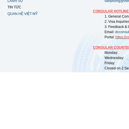
LÃNH SỰ
vanphong@vie
TIN TỨC
CONSULAR HOTLINE
QUAN HỆ VIỆT MỸ
1. General Con
2. Visa Inquiri
3. Feedback & 
Email:
dcconsu
Portal:
https://
co
CONSULAR COUNTER
Monday: 09:
Wednesday: 0
Friday: 09:
Closed on 2 Sep