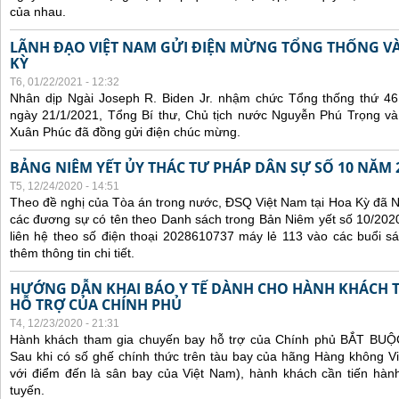
của nhau.
LÃNH ĐẠO VIỆT NAM GỬI ĐIỆN MỪNG TỔNG THỐNG V
KỲ
T6, 01/22/2021 - 12:32
Nhân dịp Ngài Joseph R. Biden Jr. nhậm chức Tổng thống thứ 4
ngày 21/1/2021, Tổng Bí thư, Chủ tịch nước Nguyễn Phú Trọng v
Xuân Phúc đã đồng gửi điện chúc mừng.
BẢNG NIÊM YẾT ỦY THÁC TƯ PHÁP DÂN SỰ SỐ 10 NĂM 
T5, 12/24/2020 - 14:51
Theo đề nghị của Tòa án trong nước, ĐSQ Việt Nam tại Hoa Kỳ đã Ni
các đương sự có tên theo Danh sách trong Bản Niêm yết số 10/2020
liên hệ theo số điện thoại 2028610737 máy lẻ 113 vào các buổi sá
thêm thông tin chi tiết.
HƯỚNG DẪN KHAI BÁO Y TẾ DÀNH CHO HÀNH KHÁCH 
HỖ TRỢ CỦA CHÍNH PHỦ
T4, 12/23/2020 - 21:31
Hành khách tham gia chuyến bay hỗ trợ của Chính phủ BẮT BUỘC 
Sau khi có số ghế chính thức trên tàu bay của hãng Hàng không Vi
với điểm đến là sân bay của Việt Nam), hành khách cần tiến hành
tuyến.