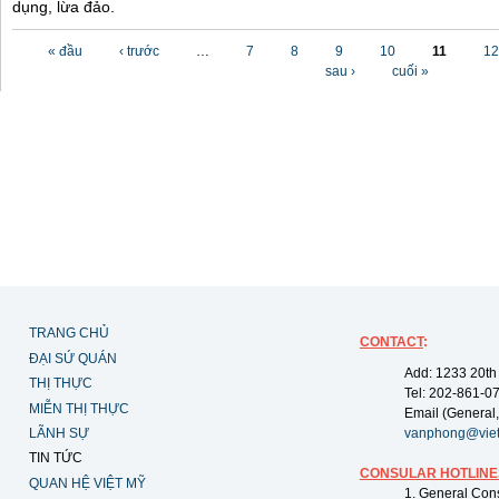
dụng, lừa đảo.
Các trang
« đầu
‹ trước
…
7
8
9
10
11
12
sau ›
cuối »
TRANG CHỦ
CONTACT
:
ĐẠI SỨ QUÁN
Add: 1233 20th
THỊ THỰC
Tel: 202-861-0
MIỄN THỊ THỰC
Email (General,
LÃNH SỰ
vanphong@vie
TIN TỨC
CONSULAR HOTLINE
QUAN HỆ VIỆT MỸ
1. General Con