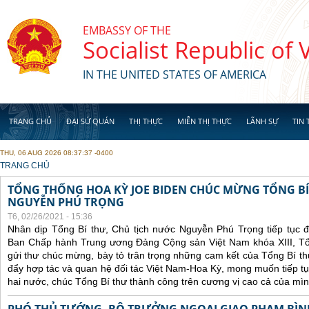
Skip to main content
EMBASSY OF THE
Socialist Republic of
IN THE UNITED STATES OF AMERICA
TRANG CHỦ
ĐẠI SỨ QUÁN
THỊ THỰC
MIỄN THỊ THỰC
LÃNH SỰ
TIN 
THU, 06 AUG 2026 08:37:37 -0400
YOU ARE HERE
TRANG CHỦ
TỔNG THỐNG HOA KỲ JOE BIDEN CHÚC MỪNG TỔNG BÍ
NGUYỄN PHÚ TRỌNG
T6, 02/26/2021 - 15:36
Nhân dịp Tổng Bí thư, Chủ tịch nước Nguyễn Phú Trọng tiếp tục 
Ban Chấp hành Trung ương Đảng Cộng sản Việt Nam khóa XIII, Tổ
gửi thư chúc mừng, bày tỏ trân trọng những cam kết của Tổng Bí t
đẩy hợp tác và quan hệ đối tác Việt Nam-Hoa Kỳ, mong muốn tiếp t
hai nước, chúc Tổng Bí thư thành công trên cương vị cao cả của mìn