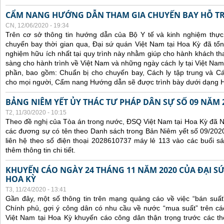
CẨM NANG HƯỚNG DẪN THAM GIA CHUYẾN BAY HỖ T
CN, 12/06/2020 - 19:34
Trên cơ sở thông tin hướng dẫn của Bộ Y tế và kinh nghiệm thực 
chuyến bay thời gian qua, Đại sứ quán Việt Nam tại Hoa Kỳ đã tổng
nghiệm hữu ích nhất tại quy trình này nhằm giúp cho hành khách th
sàng cho hành trình về Việt Nam và những ngày cách ly tại Việt Nam
phần, bao gồm: Chuẩn bị cho chuyến bay, Cách ly tập trung và Cá
cho mọi người, Cẩm nang Hướng dẫn sẽ được trình bày dưới dạng H
BẢNG NIÊM YẾT ỦY THÁC TƯ PHÁP DÂN SỰ SỐ 09 NĂM 
T2, 11/30/2020 - 10:15
Theo đề nghị của Tòa án trong nước, ĐSQ Việt Nam tại Hoa Kỳ đã Ni
các đương sự có tên theo Danh sách trong Bản Niêm yết số 09/2020
liên hệ theo số điện thoại 2028610737 máy lẻ 113 vào các buổi sá
thêm thông tin chi tiết.
KHUYẾN CÁO NGÀY 24 THÁNG 11 NĂM 2020 CỦA ĐẠI SỨ
HOA KỲ
T3, 11/24/2020 - 13:41
Gần đây, một số thông tin trên mạng quảng cáo về việc “bán suất
Chính phủ, gợi ý công dân có nhu cầu về nước “mua suất” trên cá
Việt Nam tại Hoa Kỳ khuyến cáo công dân thận trọng trước các thôn