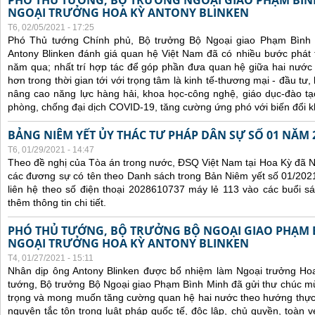
PHÓ THỦ TƯỚNG, BỘ TRƯỞNG NGOẠI GIAO PHẠM BÌN
NGOẠI TRƯỞNG HOA KỲ ANTONY BLINKEN
T6, 02/05/2021 - 17:25
Phó Thủ tướng Chính phủ, Bộ trưởng Bộ Ngoại giao Phạm Bình
Antony Blinken đánh giá quan hệ Việt Nam đã có nhiều bước phát tr
năm qua; nhất trí hợp tác để góp phần đưa quan hệ giữa hai nước p
hơn trong thời gian tới với trọng tâm là kinh tế-thương mại - đầu tư
nâng cao năng lực hàng hải, khoa học-công nghệ, giáo dục-đào t
phòng, chống đại dịch COVID-19, tăng cường ứng phó với biến đổi k
BẢNG NIÊM YẾT ỦY THÁC TƯ PHÁP DÂN SỰ SỐ 01 NĂM 
T6, 01/29/2021 - 14:47
Theo đề nghị của Tòa án trong nước, ĐSQ Việt Nam tại Hoa Kỳ đã Ni
các đương sự có tên theo Danh sách trong Bản Niêm yết số 01/2021
liên hệ theo số điện thoại 2028610737 máy lẻ 113 vào các buổi sá
thêm thông tin chi tiết.
PHÓ THỦ TƯỚNG, BỘ TRƯỞNG BỘ NGOẠI GIAO PHẠM
NGOẠI TRƯỞNG HOA KỲ ANTONY BLINKEN
T4, 01/27/2021 - 15:11
Nhân dịp ông Antony Blinken được bổ nhiệm làm Ngoại trưởng Ho
tướng, Bộ trưởng Bộ Ngoại giao Phạm Bình Minh đã gửi thư chúc m
trọng và mong muốn tăng cường quan hệ hai nước theo hướng thực ch
nguyên tắc tôn trọng luật pháp quốc tế, độc lập, chủ quyền, toàn vẹ