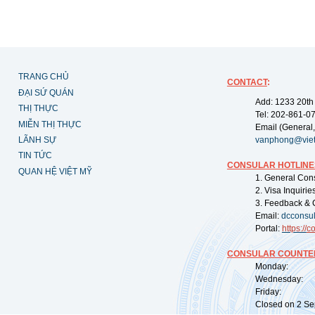
TRANG CHỦ
CONTACT
:
ĐẠI SỨ QUÁN
Add: 1233 20th
THỊ THỰC
Tel: 202-861-0
MIỄN THỊ THỰC
Email (General,
LÃNH SỰ
vanphong@vie
TIN TỨC
CONSULAR HOTLINE
QUAN HỆ VIỆT MỸ
1. General Con
2. Visa Inquiri
3. Feedback & 
Email:
dcconsu
Portal:
https://
co
CONSULAR COUNTER
Monday: 09:
Wednesday: 0
Friday: 09:
Closed on 2 Sep