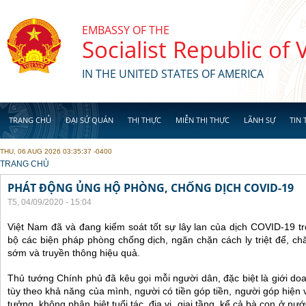
Skip to main content
EMBASSY OF THE
Socialist Republic of
IN THE UNITED STATES OF AMERICA
TRANG CHỦ
ĐẠI SỨ QUÁN
THỊ THỰC
MIỄN THỊ THỰC
LÃNH SỰ
TIN 
THU, 06 AUG 2026 03:35:37 -0400
YOU ARE HERE
TRANG CHỦ
PHÁT ĐỘNG ỦNG HỘ PHÒNG, CHỐNG DỊCH COVID-19
T5, 04/09/2020 - 15:04
Việt Nam đã và đang kiểm soát tốt sự lây lan của dịch COVID-19 tr
bộ các biện pháp phòng chống dịch, ngăn chặn cách ly triệt để, chăm
sớm và truyền thông hiệu quả.
Thủ tướng Chính phủ đã kêu gọi mỗi người dân, đặc biệt là giới do
tùy theo khả năng của mình, người có tiền góp tiền, người góp hiện 
tưởng, không phân biệt tuổi tác, địa vị, giai tầng, kể cả bà con ở nư