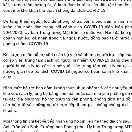
kết, tương thân, tương ái, lá lành đùm lá rách của dân tộc bao đờ
vượt mọi khó khăn thử thách chống đại dịch COVID-19.
Để tăng thêm nguồn lực để phòng, chữa bệnh, bảo đảm an sinh xã
khỏe của nhân dân trong bối cảnh dịch COVID-19 diễn biến phứ
30/4/2020, Ủy ban Trung ương Mặt trận Tổ quốc Việt Nam đã kêu gọi
doanh nghiệp, cá nhân trong và ngoài nước, đồng bào ta ở nước n
phòng chống COVID-19.
Đối tượng nhận hỗ trợ sẽ là cán bộ y tế và những người trực tiếp th
cơ sở y tế, trung tâm cách ly; người bị nhiễm COVID-19 đang điều tr
người bị cách ly tại các cơ sở y tế, các trung tâm cách ly và tại
hưởng gián tiếp bởi dịch COVID-19 (người có hoàn cảnh khó khăn, 
giúp.
Hình thức hỗ trợ bao gồm lương thực, thực phẩm và các nhu yếu 
khu vực cách ly; ủng bộ bằng tiền mặt hoặc các nhu yếu phẩm giúp 
tại các địa phương; hỗ trợ phương tiện phòng, chống dịch như đồ
cán bộ y tế và những người trực tiếp tham gia phòng chống dịch, 
khuẩn…
Mọi thông tin chi tiết về tiếp nhận ủng hộ xin liên hệ theo địa chỉ sau:
Anh Trần Văn Sinh, Trưởng ban Phong trào, Ủy ban Trung ương MT