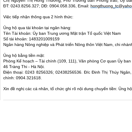
Chị Nguyễn Thị Hồng Thương, Phó Trưởng ban Phong trào, Ủy b
ĐT: 0243.8256.327; DĐ: 0904.058.336, Email:
hongthuong_tc@yaho
Việc tiếp nhận thông qua 2 hình thức:
Ủng hộ qua tài khoản tại ngân hàng:
Tên Tài khoản: Ủy ban Trung ương Mặt trận Tổ quốc Việt Nam
Số tài khoản: 1483201009159
Ngân hàng Nông nghiệp và Phát triển Nông thôn Việt Nam, chi nhán
Ủng hộ bằng tiền mặt:
Phòng Kế hoạch – Tài chính (109, 111), Văn phòng Cơ quan Ủy ba
46 Tràng Thi - Hà Nội.
Điện thoại: 0243 8256326; 02438256536. Đ/c Đinh Thị Thúy Ngân
chính: 0904.321618.
Xin đề nghị các cá nhân, tổ chức ghi rõ nội dung chuyển tiền: Ủng 