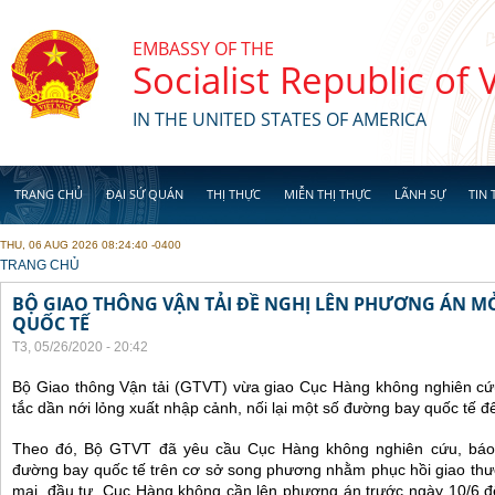
Skip to main content
EMBASSY OF THE
Socialist Republic of
IN THE UNITED STATES OF AMERICA
TRANG CHỦ
ĐẠI SỨ QUÁN
THỊ THỰC
MIỄN THỊ THỰC
LÃNH SỰ
TIN 
THU, 06 AUG 2026 08:24:40 -0400
YOU ARE HERE
TRANG CHỦ
BỘ GIAO THÔNG VẬN TẢI ĐỀ NGHỊ LÊN PHƯƠNG ÁN M
QUỐC TẾ
T3, 05/26/2020 - 20:42
Bộ Giao thông Vận tải (GTVT) vừa giao Cục Hàng không nghiên cứu
tắc dần nới lỏng xuất nhập cảnh, nối lại một số đường bay quốc tế đ
Theo đó, Bộ GTVT đã yêu cầu Cục Hàng không nghiên cứu, báo cá
đường bay quốc tế trên cơ sở song phương nhằm phục hồi giao thươ
mại, đầu tư. Cục Hàng không cần lên phương án trước ngày 10/6 đ