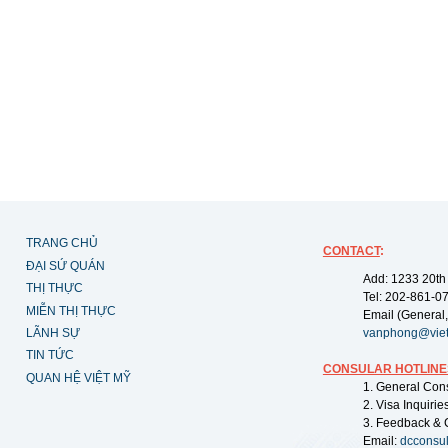
TRANG CHỦ
CONTACT
:
ĐẠI SỨ QUÁN
Add: 1233 20th
THỊ THỰC
Tel: 202-861-0
MIỄN THỊ THỰC
Email (General,
LÃNH SỰ
vanphong@vie
TIN TỨC
CONSULAR HOTLINE
QUAN HỆ VIỆT MỸ
1. General Con
2. Visa Inquiri
3. Feedback & 
Email:
dcconsu