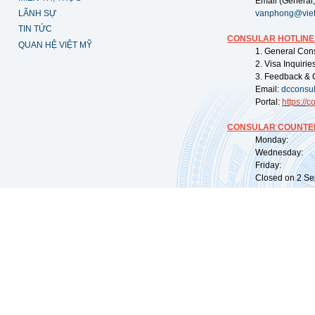
Email (General,
LÃNH SỰ
vanphong@vie
TIN TỨC
CONSULAR HOTLINE
QUAN HỆ VIỆT MỸ
1. General Con
2. Visa Inquiri
3. Feedback & 
Email:
dcconsu
Portal:
https://
co
CONSULAR COUNTER
Monday: 09:
Wednesday: 0
Friday: 09:
Closed on 2 Sep