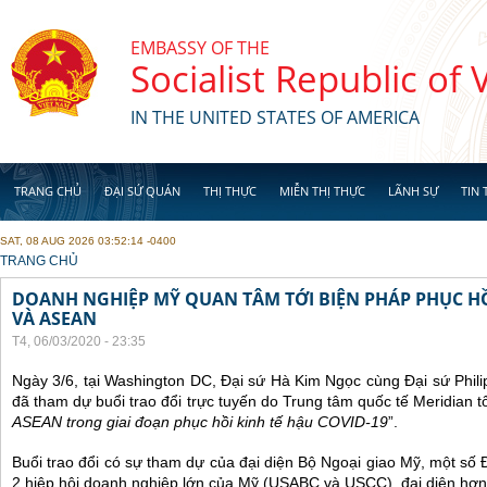
Skip to main content
EMBASSY OF THE
Socialist Republic of
IN THE UNITED STATES OF AMERICA
TRANG CHỦ
ĐẠI SỨ QUÁN
THỊ THỰC
MIỄN THỊ THỰC
LÃNH SỰ
TIN 
SAT, 08 AUG 2026 03:52:14 -0400
YOU ARE HERE
TRANG CHỦ
DOANH NGHIỆP MỸ QUAN TÂM TỚI BIỆN PHÁP PHỤC HỒ
VÀ ASEAN
T4, 06/03/2020 - 23:35
Ngày 3/6, tại Washington DC, Đại sứ Hà Kim Ngọc cùng Đại sứ Phi
đã tham dự buổi trao đổi trực tuyến do Trung tâm quốc tế Meridian t
ASEAN trong giai đoạn phục hồi kinh tế hậu COVID-19
”.
Buổi trao đổi có sự tham dự của đại diện Bộ Ngoại giao Mỹ, một số Đa
2 hiệp hội doanh nghiệp lớn của Mỹ (USABC và USCC), đại diện hơn 