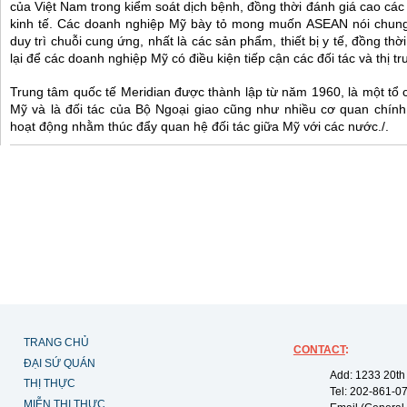
của Việt Nam trong kiểm soát dịch bệnh, đồng thời đánh giá cao cá
kinh tế. Các doanh nghiệp Mỹ bày tỏ mong muốn ASEAN nói chung 
duy trì chuỗi cung ứng, nhất là các sản phẩm, thiết bị y tế, đồng thời 
lại để các doanh nghiệp Mỹ có điều kiện tiếp cận các đối tác và thị 
Trung tâm quốc tế Meridian được thành lập từ năm 1960, là một tổ c
Mỹ và là đối tác của Bộ Ngoại giao cũng như nhiều cơ quan chính
hoạt động nhằm thúc đẩy quan hệ đối tác giữa Mỹ với các nước./.
TRANG CHỦ
CONTACT
:
ĐẠI SỨ QUÁN
Add: 1233 20th
THỊ THỰC
Tel: 202-861-0
MIỄN THỊ THỰC