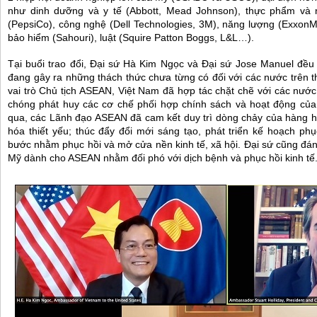
như dinh dưỡng và y tế (Abbott, Mead Johnson), thực phẩm và n
(PepsiCo), công nghệ (Dell Technologies, 3M), năng lượng (ExxonMo
bảo hiểm (Sahouri), luật (Squire Patton Boggs, L&L…).
Tại buổi trao đổi, Đại sứ Hà Kim Ngọc và Đại sứ Jose Manuel đề
đang gây ra những thách thức chưa từng có đối với các nước trên t
vai trò Chủ tịch ASEAN, Việt Nam đã hợp tác chặt chẽ với các nước
chóng phát huy các cơ chế phối hợp chính sách và hoạt động của A
qua, các Lãnh đạo ASEAN đã cam kết duy trì dòng chảy của hàng 
hóa thiết yếu; thúc đẩy đổi mới sáng tạo, phát triển kế hoạch 
bước nhằm phục hồi và mở cửa nền kinh tế, xã hội. Đại sứ cũng đánh
Mỹ dành cho ASEAN nhằm đối phó với dịch bệnh và phục hồi kinh tế