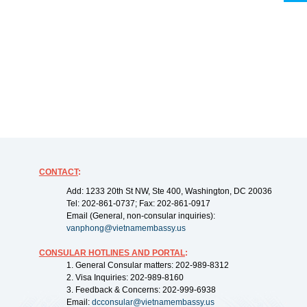
CONTACT
:
Add: 1233 20th St NW, Ste 400, Washington, DC 20036
Tel: 202-861-0737; Fax: 202-861-0917
Email (General, non-consular inquiries):
vanphong@vietnamembassy.us
CONSULAR HOTLINES AND PORTAL
:
1. General Consular matters: 202-989-8312
2. Visa Inquiries: 202-989-8160
3. Feedback & Concerns: 202-999-6938
Email:
dcconsular@vietnamembassy.us