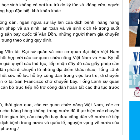
du học sinh không có nơi lưu trú do ký túc xá đóng cửa, người
ờng hợp đặc biệt khó khăn khác.
ông dân, ngăn ngừa sự lây lan của dịch bệnh, hãng hàng
n pháp về an ninh, an toàn và vệ sinh dịch tễ trong suốt
ng sân bay quốc tế Vân Đồn, những người tham gia chuyến
p trung theo đúng quy định.
ng Vận tải, Đại sứ quán và các cơ quan đại diện Việt Nam
 phối hợp với các cơ quan chức năng Việt Nam và Hoa Kỳ hỗ
giải quyết các thủ tục, tiếp nhận đầy đủ các giấy phép cần
g dân phải di chuyển từ những địa điểm khác nhau, Tổng Lãnh
ết sức nỗ lực hỗ trợ công dân trong việc lưu trú, di chuyển
an ở tại San Francisco chờ chuyến bay. Tổng Lãnh sự quán
cán bộ trực tiếp hỗ trợ công dân hoàn tất các thủ tục trước
, thời gian qua, các cơ quan chức năng Việt Nam, các cơ
à các hãng hàng không trong nước đã thực hiện các chuyến
Thời gian tới, các chuyến bay đưa công dân về nước sẽ tiếp
n dịch bệnh trong nước và quốc tế, nguyện vọng về nước của
a phương./.