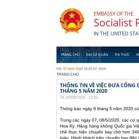
Skip to main content
EMBASSY OF THE
Socialist
IN THE UNITED STA
TRANG CHỦ
ĐẠI SỨ QUÁN
THỊ THỰC
M
FRI, 07 AUG 2026 18:45:53 -0400
YOU ARE HERE
TRANG CHỦ
THÔNG TIN VỀ VIỆC ĐƯA CÔNG 
THÁNG 5 NĂM 2020
T6, 05/08/2020 - 10:02
Thông báo ngày 8 tháng 5 năm 2020 củ
Trong các ngày 07, 08/5/2020, các cơ q
Hoa Kỳ, Hãng hàng không Quốc gia Việ
chẽ thực hiện chuyến bay chở hơn 340
toàn. Hành khách trên chuyến bay đến 