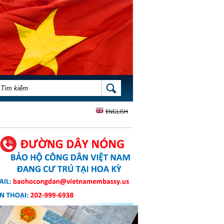
BIỂU MẪU TÌM KIẾM
TÌM KIẾM
ENGLISH