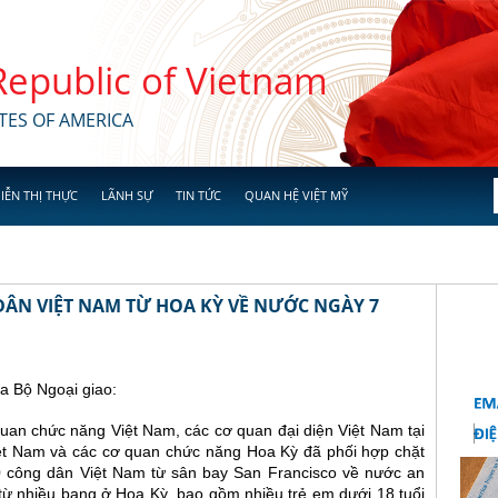
 Republic of Vietnam
TES OF AMERICA
IỄN THỊ THỰC
LÃNH SỰ
TIN TỨC
QUAN HỆ VIỆT MỸ
DÂN VIỆT NAM TỪ HOA KỲ VỀ NƯỚC NGÀY 7
a Bộ Ngoại giao:
uan chức năng Việt Nam, các cơ quan đại diện Việt Nam tại
t Nam và các cơ quan chức năng Hoa Kỳ đã phối hợp chặt
 công dân Việt Nam từ sân bay San Francisco về nước an
từ nhiều bang ở Hoa Kỳ, bao gồm nhiều trẻ em dưới 18 tuổi