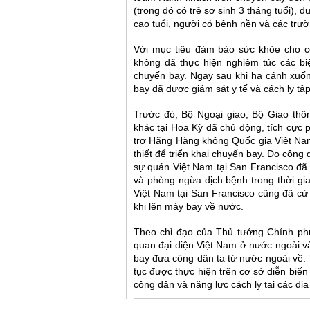
(trong đó có trẻ sơ sinh 3 tháng tuổi), 
cao tuổi, người có bệnh nền và các trư
Với mục tiêu đảm bảo sức khỏe cho c
không đã thực hiện nghiêm túc các biệ
chuyến bay. Ngay sau khi hạ cánh xuố
bay đã được giám sát y tế và cách ly tậ
Trước đó, Bộ Ngoại giao, Bộ Giao thô
khác tại Hoa Kỳ đã chủ động, tích cực
trợ Hãng Hàng không Quốc gia Việt Nam 
thiết để triển khai chuyến bay. Do côn
sự quán Việt Nam tại San Francisco đã h
và phòng ngừa dịch bệnh trong thời gi
Việt Nam tại San Francisco cũng đã cử 
khi lên máy bay về nước.
Theo chỉ đạo của Thủ tướng Chính phủ
quan đại diện Việt Nam ở nước ngoài v
bay đưa công dân ta từ nước ngoài về. 
tục được thực hiện trên cơ sở diễn biế
công dân và năng lực cách ly tại các đị