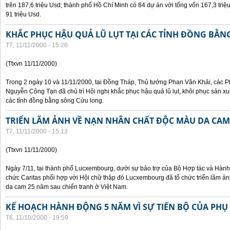
trên 187,6 triệu Usd; thành phố Hồ Chí Minh có 84 dự án với tổng vốn 167,3 triệ
91 triệu Usd.
KHẮC PHỤC HẬU QUẢ LŨ LỤT TẠI CÁC TỈNH ĐỒNG BẰ
T7, 11/11/2000 - 15:26
(Ttxvn 11/11/2000)
Trong 2 ngày 10 và 11/11/2000, tại Đồng Tháp, Thủ tướng Phan Văn Khải, các
Nguyễn Công Tạn đã chủ trì Hội nghị khắc phục hậu quả lũ lụt, khôi phục sản xu
các tỉnh đồng bằng sông Cửu long.
TRIỂN LÃM ẢNH VỀ NẠN NHÂN CHẤT ĐỘC MÀU DA CAM
T7, 11/11/2000 - 15:13
(Ttxvn 11/11/2000)
Ngày 7/11, tại thành phố Lucxembourg, dưới sự bảo trợ của Bộ Hợp tác và Hà
chức Caritas phối hợp với Hội chữ thập đỏ Lucxembourg đã tổ chức triển lãm 
da cam 25 năm sau chiến tranh ở Việt Nam.
KẾ HOẠCH HÀNH ĐỘNG 5 NĂM VÌ SỰ TIẾN BỘ CỦA PHỤ
T6, 11/10/2000 - 19:59