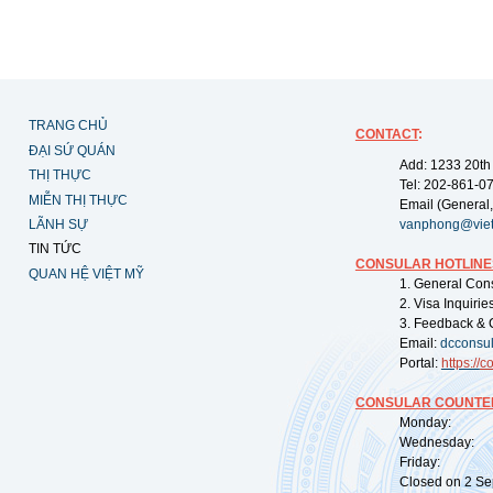
TRANG CHỦ
CONTACT
:
ĐẠI SỨ QUÁN
Add: 1233 20th
THỊ THỰC
Tel: 202-861-0
MIỄN THỊ THỰC
Email (General,
LÃNH SỰ
vanphong@vie
TIN TỨC
CONSULAR HOTLINE
QUAN HỆ VIỆT MỸ
1. General Con
2. Visa Inquiri
3. Feedback & 
Email:
dcconsu
Portal:
https://
co
CONSULAR COUNTER
Monday: 09:
Wednesday: 0
Friday: 09:
Closed on 2 Sep