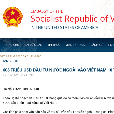
Skip to main content
EMBASSY OF THE
Socialist Republic of
IN THE UNITED STATES OF AMERICA
TRANG CHỦ
ĐẠI SỨ QUÁN
THỊ THỰC
MIỄN THỊ THỰC
LÃNH SỰ
TIN 
SAT, 08 AUG 2026 09:01:41 -0400
YOU ARE HERE
TRANG CHỦ
608 TRIỆU USD ĐẦU TU NƯỚC NGOÀI VÀO VIỆT NAM 1
T7, 11/11/2000 - 15:34
Hà Nội (Ttxvn 10/11/2000)
Theo Bộ Kế hoạch và Đầu tư, 10 tháng qua đã có thêm 245 dự án đầu tư nước ng
được cấp phép hoạt động tại Việt Nam.
Các tỉnh phía nam vẫn dẫn đầu về thu hút vốn đầu tư nước ngoài. Trong đó, Bì