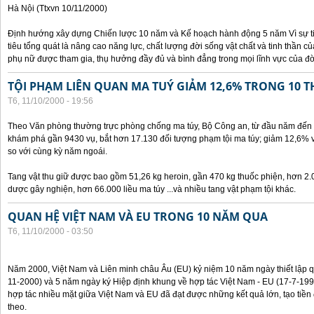
Hà Nội (Ttxvn 10/11/2000)
Định hướng xây dựng Chiến lược 10 năm và Kế hoạch hành động 5 năm Vì sự t
tiêu tổng quát là nâng cao năng lực, chất lượng đời sống vật chất và tinh thần 
phụ nữ được tham gia, thụ hưởng đầy đủ và bình đẳng trong mọi lĩnh vực của đờ
TỘI PHẠM LIÊN QUAN MA TUÝ GIẢM 12,6% TRONG 10 
T6, 11/10/2000 - 19:56
Theo Văn phòng thường trực phòng chống ma túy, Bộ Công an, từ đầu năm đến 
khám phá gần 9430 vụ, bắt hơn 17.130 đối tượng phạm tội ma túy; giảm 12,6% 
so với cùng kỳ năm ngoái.
Tang vật thu giữ được bao gồm 51,26 kg heroin, gần 470 kg thuốc phiện, hơn 2.
dược gây nghiện, hơn 66.000 liều ma túy ...và nhiều tang vật phạm tội khác.
QUAN HỆ VIỆT NAM VÀ EU TRONG 10 NĂM QUA
T6, 11/10/2000 - 03:50
Năm 2000, Việt Nam và Liên minh châu Âu (EU) kỷ niệm 10 năm ngày thiết lập q
11-2000) và 5 năm ngày ký Hiệp định khung về hợp tác Việt Nam - EU (17-7-199
hợp tác nhiều mặt giữa Việt Nam và EU đã đạt được những kết quả lớn, tạo tiền 
theo.