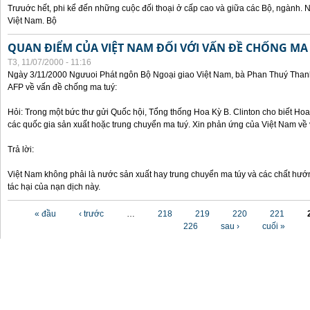
Trưuớc hết, phi kể đến những cuộc đối thoại ở cấp cao và giữa các Bộ, ngành. 
Việt Nam. Bộ
QUAN ĐIỂM CỦA VIỆT NAM ĐỐI VỚI VẤN ĐỀ CHỐNG MA
T3, 11/07/2000 - 11:16
Ngày 3/11/2000 Ngưuoi Phát ngôn Bộ Ngoại giao Việt Nam, bà Phan Thuý Thanh 
AFP về vấn đề chống ma tuý:
Hỏi: Trong một bức thư gửi Quốc hội, Tổng thống Hoa Kỳ B. Clinton cho biết Hoa 
các quốc gia sản xuất hoặc trung chuyển ma tuý. Xin phản ứng của Việt Nam về 
Trả lời:
Việt Nam không phải là nước sản xuất hay trung chuyển ma túy và các chất hướ
tác hại của nạn dịch này.
Các trang
« đầu
‹ trước
…
218
219
220
221
226
sau ›
cuối »