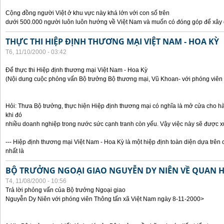
Cộng đồng người Việt ở khu vực này khá lớn với con số trên
dưới 500.000 người luôn luôn hướng về Việt Nam và muốn có đóng góp để xây
THỰC THI HIỆP ĐỊNH THƯƠNG MẠI VIỆT NAM - HOA KỲ
T6, 11/10/2000 - 03:42
Để thực thi Hiệp định thương mại Việt Nam - Hoa Kỳ
(Nội dung cuộc phỏng vấn Bộ trưởng Bộ thương mại, Vũ Khoan- với phóng viên 
Hỏi: Thưa Bộ trưởng, thực hiện Hiệp định thương mại có nghĩa là mở cửa cho h
khi đó
nhiều doanh nghiệp trong nước sức cạnh tranh còn yếu. Vậy việc này sẽ được x
--- Hiệp định thương mại Việt Nam - Hoa Kỳ là một hiệp định toàn diện dựa trên 
nhất là
BỘ TRƯỞNG NGOẠI GIAO NGUYỄN DY NIÊN VỀ QUAN HỆ
T4, 11/08/2000 - 10:56
Trả lời phỏng vấn của Bộ trưởng Ngoại giao
Nguyễn Dy Niên với phóng viên Thông tấn xã Việt Nam ngày 8-11-2000>